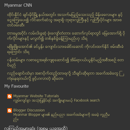
ႏုိင္ငံ့ဝန္ထမ္းအၿငိမ္းစားမ်ားသို႔ အသိေပးေၾကညာခ်က္
Myanmar CNN
ဒီဇင္ဘာလ(၁)ရက္ေန ့ထုတ္ မြန္းတည့္ေနသတင္းဂ်ာနယ္ အတဲြ...
ထိုင္းနို္င္ငံ ခ်င္းမိုင္ျမိဳ ့နယ္အတြင္း အသက္မျပည့္ေသးသည့္ မိန္းခေလးမ်ား နွင့္
ဒီဇင္ဘာလ(၆)ရက္ေန ့ထုတ္ The Hot News Journal PDF (V...
ေငြေၾကးေပး၍ လိင္ဆက္ဆံသူ အရာရွိ-ဘုရားလူၾကီးနွင့္ လူၾကီးပိုင္းမ်ား အားစ
ဒီဇင္ဘာလ(၃)ရက္ေန ့ထုတ္ ေမာ္နီတာသတင္းဂ်ာနယ္ အတြဲ(၂)...
တင္ဖမ္းဆီး
ဒီဇင္ဘာလ(၄)ရက္ေန ့ထုတ္ ျမန္မာ့အလင္းေန ့စဥ္ သတင္းစာ
တာေမြအ၀ိုင္း လမ္းငါးခြဆံု ခံုးေက်ာ္တံတား ေဆာက္လုပ္ရာတြင္ ေျမေအာက္ရွိ ပို
ဒီဇင္ဘာလ(၄)ရက္ေန ့ထုတ္ ေၾကးမုံေန ့စဥ္ သတင္းစာ
က္လိုင္းမ်ားႏွင့္ မလြတ္၍ တစ္ႏွစ္ခြဲခန္႔ၾကာမည္ဟု သိရ
ဒီဇင္ဘာလ(၂)ရက္ေန ့ထုတ္ စီးပြားေရးသတင္းဂ်ာနယ္ အတဲြ(...
မၿဖိဳးၿဖိဳးေအာင္၏ ခင္ပြန္း ေက်ာင္းသားေခါင္းေဆာင္ ကိုလင္းထက္ႏိုင္ ဖမ္းဆီးခံ
ရေၾကာင္း သိရ
ဝမ္းခ်ဳပ္ေနစဥ္ ေဆာင္သင့္ ေရွာင္သင့္ေသာ အစားအစာမ်ား
၀န္ထမ္းမ်ား လစာေငြအရစ္က်စုေဆာင္း၍ အိမ္ရာ၀ယ္ယူႏုိင္မည့္အစီအစဥ္ စတ
မိုဘိုင္းဖုန္း မ်ားကထြက္ေသာ လွ်ပ္စစ္ သံလိုက္လိႈင္း...
င္မည္
င႐ုတ္သီးပါ ဓာတ္ပစၥည္း နာက်င္ ကိုက္ခဲမႈကို သက္သာ ေစ...
လည္ေခ်ာင္းထဲမွာ အစာပိုက္ထည့္ထားရလုိ႔ သီခ်င္းဆုိရတာ အခက္အခဲေတြ ႀ
ကာကြယ္ေရး ဦးစီးခ်ဳပ္ မင္းေအာင္လိူင္ ေက်ာက္ေတာ္ႏွင...
ကံဳေနရတယ္လို႔ ဖြင့္ဟလာတဲ့ ဆုိေတး
ဒီမိုကေရစီလမ္းေၾကာင္းေပၚေရာက္ရွိဖို႔ တပ္မေတာ္က ကူည...
My Favourite
ပိုင္ရွင္မဲ့ ျမန္မာအမ်ဳိးသားႏွစ္ဦး ႐ုပ္အေလာင္း မေ...
Myanmar Website Tutorials
သမၼတအရည္အခ်င္း ဥပေဒပုဒ္မ ျပင္သင့္၊ မသင့္ ႀကံ့ခိုင္...
ကၽြမ္းက်င္စြာ အသုံးျပဳႏုိင္ရင္ အက်ိဳးမ်ားမယ့္ Facebook search
စိုးျမတ္သူဇာႏွင့္ နဝရတ္ ရဲစစ္ခ်က္မွတ္တမ္း ဟူ၍ Face...
Blogger Discussion
လယ္သမားမ်ားႏွင့္ အမွုျဖစ္ေနေသာ ဗိုလ္မွူးခ်ဳပ္စိုးရ...
Myanmar Blogger မ်ား၏ နည္းပညာ အခက္အခဲမ်ားကုိ အခမဲ့ ကူညီမ
ည္။
ဗိုလ္တေထာင္ၿမိဳ႕နယ္တြင္ အေလးမသည့္ ၆၈ ႏွစ္ရြယ္အမ်ဳိ...
လူၾကည့္အမ်ားဆုံး (အစမွ ယခုအထိ)
NLD ပညာေရးကြန္ရက္ နမ့္စန္တြင္ မူလတန္းေက်ာင္းဖြင့္