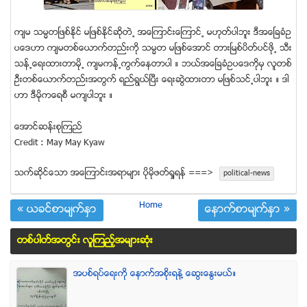
က်မ သမၼတၿဖစ္ႏိုင္ မၿဖစ္ႏိုင္ဆိုတဲ႕ အေၾကာင္းေၾကာင္႕ မဟုတ္ပါဘူး ဒီအေၿခခံဥ
ပေဒဟာ က်မတစ္ေယာက္တည္းကို သမၼတ မၿဖစ္ေအာင္ တားၿမစ္ပိတ္ပင္ဖုိ႕ သီး
သန္႕ေရးထားတာမို႕ က်မကန္႕ကြက္ေနတာပါ ။ ဘယ္အေၿခခံဥပေဒကိုမွ လူတစ္
ဦးတစ္ေယာက္တည္းအတြက္ ရည္ရြယ္ၿပီး ေရးဆြဲထားတာ မၿဖစ္သင္႕ပါဘူး ။ ဒါ
ဟာ ဒီမုိကေရစီ မက်ပါဘူး ။
ေအာင္ဆန္းစုၾကည္
Credit : May May Kyaw
သက္ဆုိင္ေသာ အေၾကာင္းအရာမ်ား ပုိမုိဖတ္ရႈရန္ ===>
political-news
Home
« ယခင္စာမ်က္ႏွာ
ေနာက္စာမ်က္ႏွာ »
တစ္ပါတ္အတြင္း လူၾကည့္အမ်ားဆံုး
အပစ္ရပ္ေရးကို ေနာက္အစိုးရနဲ႔ ေဆြးေႏြးမယ္။