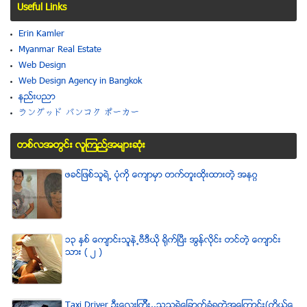
Useful Links
Erin Kamler
Myanmar Real Estate
Web Design
Web Design Agency in Bangkok
နည္းပညာ
ラングッド バンコク ポーカー
တစ္လအတြင္း လူၾကည္႔အမ်ားဆံုး
ဖခင္ျဖစ္သူရဲ႕ ပံုကို ေက်ာမွာ တက္တူးထိုးထားတဲ့ အနဂၢ
၁၃ ႏွစ္ ေက်ာင္းသူနဲ႕ဗီဒီယို ရိုက္ျပီး အြန္လိုင္း တင္တဲ့ ေက်ာင္း
သား ( ၂ )
Taxi Driver ဦးေလးၾကီး..သူသရဲေျခာက္ခံရတဲ့အေၾကာင္း(ကိုယ္ေ