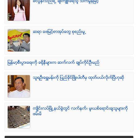
ခင္ပြန္းသည္ရဲ႕ ခ်ီးက်ဴးခံရသူ သက္မြန္ျမင့္
ဆရာ ေဖျမင့္စာအုပ္ေတြ စုစည္းမူ႕
ျမန္မာ့စီးပြားေရးကို ခရိုနီမ်ားက ဆက္လက္ ခ်ဳပ္ကိုင္ဥိီးမည္
သူရဦးေရႊမန္းကို ျပည္ခိုင္ျဖိဳးပါတီမွ ထုတ္ပယ္လိုက္ျပီဟုဆို
က်ဳိင္းလပ္ၿမိဳ႕နယ္ခြဲတြင္ လက္နက္၊ မူးယစ္ေရာင္းခ်သူမ်ားကို
ဖမ္းမိ