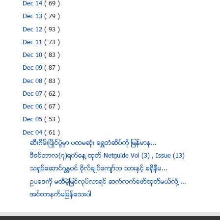
Dec 14
( 69 )
Dec 13
( 79 )
Dec 12
( 93 )
Dec 11
( 73 )
Dec 10
( 83 )
Dec 09
( 87 )
Dec 08
( 83 )
Dec 07
( 62 )
Dec 06
( 67 )
Dec 05
( 53 )
Dec 04
( 61 )
ဆီးဂိမ္းၿပိဳင္ပဲြမွာ ပထမဆုံး ေရႊတံဆိပ္ကုိ ျမန္မာနု...
ဒီဇင္ဘာလ(၇)ရက္ေန ့ထုတ္ Netguide Vol (3) , Issue (13)
သ႐ုပ္ေဆာင္ဂႏၱဝင္ ဗုိလ္ခ်ဳပ္ေက်ာ္ဘ သားႏွင့္ ခရိုနီမ...
ဥပေဒကို မထီမဲ့ျမင္လုပ္လာရင္ ဆက္လက္ေဖာ္ထုတ္မယ္လုိ ့...
အင္တာနက္မျမန္ေသးပါ
ေရာဂါအမည္ မွားယြင္းတပ္ၾကေသာအခါ