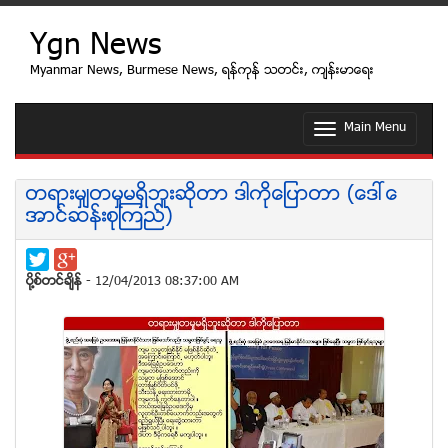
Ygn News
Myanmar News, Burmese News, ရန္ကုန္ သတင္း, က်န္းမာေရး
Main Menu
T
o
g
g
တရားမွ်တမႈမရွိဘူးဆိုတာ ဒါကိုေျပာတာ (ေဒၚေ
l
အာင္ဆန္းစုၾကည္)
e
n
a
v
ပုိ႔စ္တင္ခ်ိန္
- 12/04/2013 08:37:00 AM
i
g
a
t
i
o
n