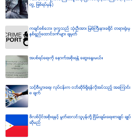
တြ႕ ျဖစ္ရပ္မွန္)
ကခ်င္စစ္ေဘး ဒုကၡသည္ သံုးဦးအား ျမစ္ႀကီးနားခရိုင္ တရားရံုးမွ
ႏွစ္ရွည္ေထာင္ဒဏ္မ်ား ခ်မွတ္
အပစ္ရပ္ေရးကို ေနာက္အစိုးရနဲ႔ ေဆြးေႏြးမယ္။
သင့္စီးပြားေရး လုပ္ငန္းက ဝဘ္ဆိုဒ္ရွိရန္လိုအပ္သည့္ အေၾကာင္း
၈ ခ်က္
ဖိလစ္ပိုင္အစိုးရႏွင့္ မြတ္ဆလင္သူပုန္တို႔ ၿငိမ္းခ်မ္းေရးစာခ်ဳပ္ ခ်ဳပ္
ဆိုမည္