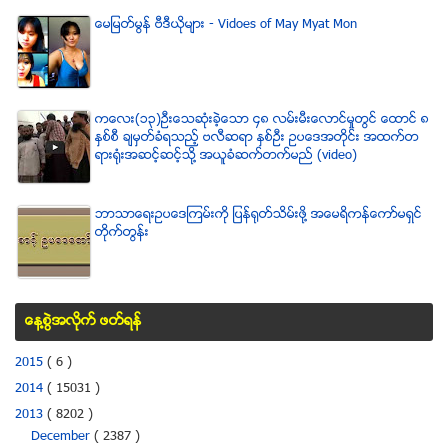
ေမျမတ္မြန္ ဗီဒီယုိမ်ား - Vidoes of May Myat Mon
ကေလး(၁၃)ဦးေသဆံုးခဲ့ေသာ ၄၈ လမ္းမီးေလာင္မႈတြင္ ေထာင္ ၈
ႏွစ္စီ ခ်မွတ္ခံရသည့္ ဗလီဆရာ ႏွစ္ဦး ဥပေဒအတိုင္း အထက္တ
ရားရံုးအဆင့္ဆင့္သို႔ အယူခံဆက္တက္မည္ (video)
ဘာသာေရးဥပေဒၾကမ္းကို ျပန္ရုတ္သိမ္းဖို႔ အေမရိကန္ေကာ္မရွင္
တိုက္တြန္း
ေန႔စြဲအလိုက္ ဖတ္ရန္
2015
( 6 )
2014
( 15031 )
2013
( 8202 )
December
( 2387 )