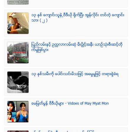
၁၃ ႏွစ္ ေက်ာင္းသူနဲ႕ဗီဒီယို ရိုက္ျပီး အြန္လိုင္း တင္တဲ့ ေက်ာင္း
သား ( ၂ )
ျပည္လမ္းႏွင့္ ဥကၠလာလမ္းဆုံ မီးပြိဳင့္အနီး ယာဥ္သုံးစီးဆင့္တို
က္မႈျဖစ္ပြား
၁၃ ႏွစ္သမီးကို ေပါင္းသင္းမိသျဖင့္ အဓမၼမႈျဖင့္ တရားစြဲခံရ
ေမျမတ္မြန္ ဗီဒီယုိမ်ား - Vidoes of May Myat Mon