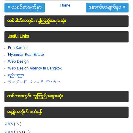
Home
« ယခင္စာမ်က္ႏွာ
ေနာက္စာမ်က္ႏွာ »
တစ္ပါတ္အတြင္း လူၾကည့္အမ်ားဆံုး
Useful Links
Erin Kamler
Myanmar Real Estate
Web Design
Web Design Agency in Bangkok
နည္းပညာ
ラングッド バンコク ポーカー
တစ္လအတြင္း လူၾကည္႔အမ်ားဆံုး
ေန႔စြဲအလိုက္ ဖတ္ရန္
2015
( 6 )
2014
( 15031 )