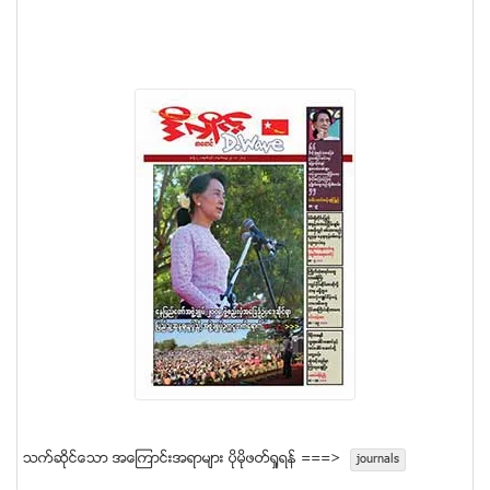
သက္ဆုိင္ေသာ အေၾကာင္းအရာမ်ား ပုိမုိဖတ္ရႈရန္ ===>
journals