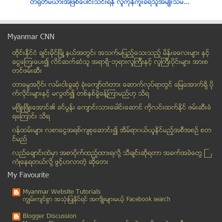
တ႐ုတ္မယားအျဖစ္ေပါင္းသင္းရန္ လူကုန္ကူးခံရသူအမ်ဳိးသမ...
ေကအန္ယူႏွင့္ ဆက္စပ္သူထံက အိုက္စ္မူးယစ္ေဆး ဖမ္းဆီးရမိ
ရင္သားကို ပလပ္စတစ္ဆာဂ်ရီလုပ္ေတာ့မွာလား Demi Lovato
Myanmar CNN
ဗီဒီယိုဂိမ္းမ်ားျဖင့္ ယဥ္ေက်းမႈကို ေစာ္ကားေနေၾကာင္...
ထိုင္းနို္င္ငံ ခ်င္းမိုင္ျမိဳ ့နယ္အတြင္း အသက္မျပည့္ေသးသည့္ မိန္းခေလးမ်ား နွင့္
မုံရြာၿမိဳ႕အက်ဥ္းေထာင္တြင္ အခ်ဳပ္က်ေနသည့္အဘြားအုိ ...
ေငြေၾကးေပး၍ လိင္ဆက္ဆံသူ အရာရွိ-ဘုရားလူၾကီးနွင့္ လူၾကီးပိုင္းမ်ား အားစ
ေထာင္ခုနစ္ရက္က်အက်ဥ္းသား အင္းစိန္ေထာင္ေရာက္ၿပီး ၂၄...
တင္ဖမ္းဆီး
ထိုင္းႏုိင္ငံတြင္ျပဳလုပ္မည့္ Miss ASEAN 2013 ၿပဳိင...
တာေမြအ၀ိုင္း လမ္းငါးခြဆံု ခံုးေက်ာ္တံတား ေဆာက္လုပ္ရာတြင္ ေျမေအာက္ရွိ ပို
ဆီးရီးယားဒုကၡသည္အေရးအတြက္ အစီအစဥ္
က္လိုင္းမ်ားႏွင့္ မလြတ္၍ တစ္ႏွစ္ခြဲခန္႔ၾကာမည္ဟု သိရ
ပါရာဂိမ္းၿပိဳင္ပြဲ ဇန္န၀ါရီ ၁၄ ရက္ေန႔ က်င္းပမည္
မၿဖိဳးၿဖိဳးေအာင္၏ ခင္ပြန္း ေက်ာင္းသားေခါင္းေဆာင္ ကိုလင္းထက္ႏိုင္ ဖမ္းဆီးခံ
ရေၾကာင္း သိရ
အီတာလ်ံ ကူညီေရးအဖဲြ႔က ေက်းလက္ဖြံ႔ၿဖိဳးေရး ေဒၚလာ ၂၇...
၀န္ထမ္းမ်ား လစာေငြအရစ္က်စုေဆာင္း၍ အိမ္ရာ၀ယ္ယူႏုိင္မည့္အစီအစဥ္ စတ
ေဆာက္လုပ္ေရးႏွင့္ အိုးအိမ္ဘဏ္ ခုလ မကုန္ခင္ ဖြင့္မည္
င္မည္
ပညာေရးဝန္ထမ္း ရာထူးတိုးႏွင့္ အေျပာင္းအေရႊ႕စာရင္း ေ...
လည္ေခ်ာင္းထဲမွာ အစာပိုက္ထည့္ထားရလုိ႔ သီခ်င္းဆုိရတာ အခက္အခဲေတြ ႀ
ရန္ကုန္တြင္ က်င္းပမည့္ ကရင္ႏွစ္သစ္ကူးပြဲေတာ္ ကရင္လ...
ကံဳေနရတယ္လို႔ ဖြင့္ဟလာတဲ့ ဆုိေတး
လွ်ပ္တစ္ျပက္ သတင္းဂ်ာနယ္ အတြဲ(၄) အမွတ္(၆၂)
My Favourite
D Wave - ဒီလႈိင္းဂ်ာနယ္ အတြဲ(၂) အမွတ္(၄၇)
Myanmar Website Tutorials
Weekly Eleven News Journal အတြဲ(၉) အမွတ္(၁၁)
ကၽြမ္းက်င္စြာ အသုံးျပဳႏုိင္ရင္ အက်ိဳးမ်ားမယ့္ Facebook search
ျမန္မာႏုိင္ငံ တစ္၀န္းလံုး၌ တစ္ပတ္အတြင္း ယာဥ္မေတာ္တ...
Blogger Discussion