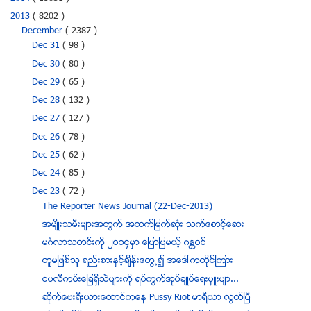
2013
( 8202 )
December
( 2387 )
Dec 31
( 98 )
Dec 30
( 80 )
Dec 29
( 65 )
Dec 28
( 132 )
Dec 27
( 127 )
Dec 26
( 78 )
Dec 25
( 62 )
Dec 24
( 85 )
Dec 23
( 72 )
The Reporter News Journal (22-Dec-2013)
အမ်ိဳးသမီးမ်ားအတြက္ အထက္ျမက္ဆံုး သက္ေစာင့္ေဆး
မဂၤလာသတင္းကို ၂ဝ၁၄မွာ ေျပာျပမယ့္ ဂႏၲဝင္
တူမျဖစ္သူ ရည္းစားႏွင့္ခ်ိန္းေတြ႕၍ အေဒၚကတုိင္ၾကား
ငပလီကမ္းေျခရွိသဲမ်ားကို ရပ္ကြက္အုပ္ခ်ဳပ္ေရးမွဴးမ်ာ...
ဆုိက္ေဗးရီးယားေထာင္ကေန Pussy Riot မာရီယာ လြတ္ၿပီ