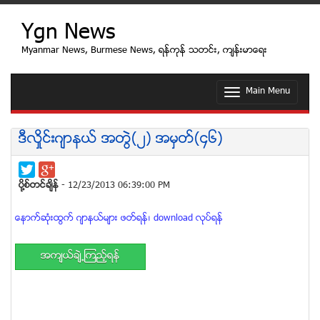
Ygn News
Myanmar News, Burmese News, ရန္ကုန္ သတင္း, က်န္းမာေရး
Main Menu
T
o
g
g
ဒီလႈိင္းဂ်ာနယ္ အတြဲ(၂) အမွတ္(၄၆)
l
e
n
a
ပုိ႔စ္တင္ခ်ိန္
- 12/23/2013 06:39:00 PM
v
i
ေနာက္ဆုံးထြက္ ဂ်ာနယ္မ်ား ဖတ္ရန္၊ download လုပ္ရန္
g
a
t
အက်ယ္ခ်ဲ႕ၾကည့္ရန္
i
o
n