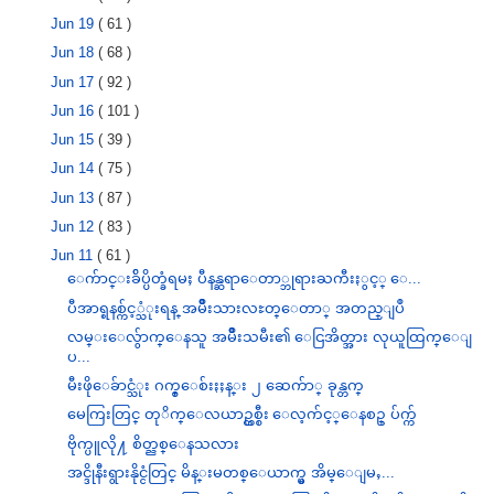
Jun 19
( 61 )
Jun 18
( 68 )
Jun 17
( 92 )
Jun 16
( 101 )
Jun 15
( 39 )
Jun 14
( 75 )
Jun 13
( 87 )
Jun 12
( 83 )
Jun 11
( 61 )
ေက်ာင္းခ်ိပ္ပိတ္ခံရမႈ ပီနန္ဆရာေတာ္ဘုရားႀကီးႏွင့္ ေ...
ပီအာရ္စနစ္က်င့္သံုးရန္ အမ်ိဳးသားလႊတ္ေတာ္ အတည္ျပဳ
လမ္းေလွ်ာက္ေနသူ အမ်ိဳးသမီး၏ ေငြအိတ္အား လုယူထြက္ေျ
ပ...
မီးဖိုေခ်ာင္သံုး ဂက္စ္ေစ်းႏႈန္း ၂ ဆေက်ာ္ ခုန္တက္
မေကြးတြင္ တုိက္ေလယာဥ္တစ္စီး ေလ့က်င့္ေနစဥ္ ပ်က္က်
ဗိုက္ပူလို႔ စိတ္ညစ္ေနသလား
အင္ဒိုနီးရွားနိုင္ငံတြင္ မိန္းမတစ္ေယာက္မွ အိမ္ေျမႇ...