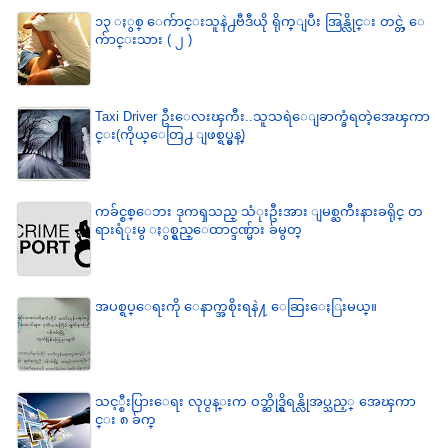
၁၃ ႏွစ္ ေက်ာင္းသူနဲ႕ဗီဒီယို ရိုက္ျပီး အြန္လိုင္း တင္တဲ့ ေ
က်ာင္းသား ( ၂ )
Taxi Driver ဦးေလးၾကီး..သူသရဲေျခာက္ခံရတဲ့အေၾကာ
င္း(ကိုယ္ေတြ႕ ျဖစ္ရပ္မွန္)
ကခ်င္စစ္ေဘး ဒုကၡသည္ သံုးဦးအား ျမစ္ႀကီးနားခရိုင္ တ
ရားရံုးမွ ႏွစ္ရွည္ေထာင္ဒဏ္မ်ား ခ်မွတ္
အပစ္ရပ္ေရးကို ေနာက္အစိုးရနဲ႔ ေဆြးေႏြးမယ္။
သင့္စီးပြားေရး လုပ္ငန္းက ဝဘ္ဆိုဒ္ရွိရန္လိုအပ္သည့္ အေၾကာ
င္း ၈ ခ်က္