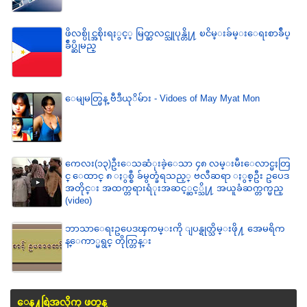
ဖိလစ္ပိုင္အစိုးရႏွင့္ မြတ္ဆလင္သူပုန္တို႔ ၿငိမ္းခ်မ္းေရးစာခ်ဳပ္
ခ်ဳပ္ဆိုမည္
ေမျမတ္မြန္ ဗီဒီယုိမ်ား - Vidoes of May Myat Mon
ကေလး(၁၃)ဦးေသဆံုးခဲ့ေသာ ၄၈ လမ္းမီးေလာင္မႈတြ
င္ ေထာင္ ၈ ႏွစ္စီ ခ်မွတ္ခံရသည့္ ဗလီဆရာ ႏွစ္ဦး ဥပေဒ
အတိုင္း အထက္တရားရံုးအဆင့္ဆင့္သို႔ အယူခံဆက္တက္မည္
(video)
ဘာသာေရးဥပေဒၾကမ္းကို ျပန္ရုတ္သိမ္းဖို႔ အေမရိက
န္ေကာ္မရွင္ တိုက္တြန္း
ေန႔စြဲအလိုက္ ဖတ္ရန္