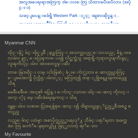
အလွအပေရးရာအတြက္ ဒါေလးေတြ သိထားၿပီးၿပီလား (အပို
င္း-၁)
သခင္ျမပန္းၿခံရွိ Western Park ႏွင့္ အျခားဆိုင္ခန္း...
ကမၻာ့ဖလားၿပိဳင္ပြဲေတြကို ခန္႔မွန္းဦးမယ့္ ဘရာဇီးက ...
ပ်ားအေကာင္ေရ ၃ သိန္းေက်ာ္ အအံုခံတဲ့ တရုတ္ျပည္က အံ့...
ေမာင္ေတာတြင္ မသကၤာသူ ႏွစ္ဦးအား စစ္ေဆးရာ ထြ
Myanmar CNN
က္ေျပး လ...
ထိုင္းနို္င္ငံ ခ်င္းမိုင္ျမိဳ ့နယ္အတြင္း အသက္မျပည့္ေသးသည့္ မိန္းခေ
အေကာင္းဆံုး tablet ကြန္ပ်ဴတာ (၇) မ်ိဳး
လးမ်ား နွင့္ ေငြေၾကးေပး၍ လိင္ဆက္ဆံသူ အရာရွိ-ဘုရားလူၾကီးနွင့္
ခ်စ္စဖြယ္ ဥေရာပ ႏြား Muskox (ကြ်ဲရိုင္း)
လူၾကီးပိုင္းမ်ား အားစတင္ဖမ္းဆီး
မေကြးေလ့က်င့္ေရးတပ္မွ ရဟတ္ယာဥ္တစီး ျမိဳ႕သစ္ျမိဳ႕နယ...
တာေမြအ၀ိုင္း လမ္းငါးခြဆံု ခံုးေက်ာ္တံတား ေဆာက္လုပ္ရာတြင္
ေျမေအာက္ရွိ ပိုက္လိုင္းမ်ားႏွင့္ မလြတ္၍ တစ္ႏွစ္ခြဲခန္႔ၾကာမည္ဟု
ဖခင္ျဖစ္သူရဲ႕ ပံုကို ေက်ာမွာ တက္တူးထိုးထားတဲ့ အနဂၢ
သိရ
ပြဲတက္ဝတ္စုံဝတ္ၿပီး ေျမေအာက္ရထားစီးတဲ့ မာရီယာကာေရး
မၿဖိဳးၿဖိဳးေအာင္၏ ခင္ပြန္း ေက်ာင္းသားေခါင္းေဆာင္ ကိုလင္း
ကခ်င္စစ္ေဘး ဒုကၡသည္ သံုးဦးအား ျမစ္ႀကီးနားခရိုင္ တ...
ထက္ႏိုင္ ဖမ္းဆီးခံရေၾကာင္း သိရ
မယ္စၾက၀ဠာၿပိဳင္ပြဲအတြက္ ထုိင္းအလွမယ္ Facebook ၌ ယင...
၀န္ထမ္းမ်ား လစာေငြအရစ္က်စုေဆာင္း၍ အိမ္ရာ၀ယ္ယူႏုိင္မည့္အစီအစဥ္ စ
အေမရိကန္အထက္တန္းေက်ာင္းတစ္ေက်ာင္းတြင္ ပစ္ခတ္မႈျဖစ္...
တင္မည္
တပ္မေတာ္ အရာရွိႏွင့္ တပ္ဖြဲ႕ဝင္မ်ားကို တရားစြဲမႈ ပ...
လည္ေခ်ာင္းထဲမွာ အစာပိုက္ထည့္ထားရလုိ႔ သီခ်င္းဆုိရတာ အခက္အ
ခဲေတြ ႀကံဳေနရတယ္လို႔ ဖြင့္ဟလာတဲ့ ဆုိေတး
ေမာ္ဒန္ပန္းခ်ီေလာကကို ဦးေဆာင္သူ ပန္းခ်ီဆရာႀကီး ခင...
My Favourite
Facial recognition ပ႐ိုဂရမ္အတြက္ ဓာတ္ပုံသန္းေပါင္း...