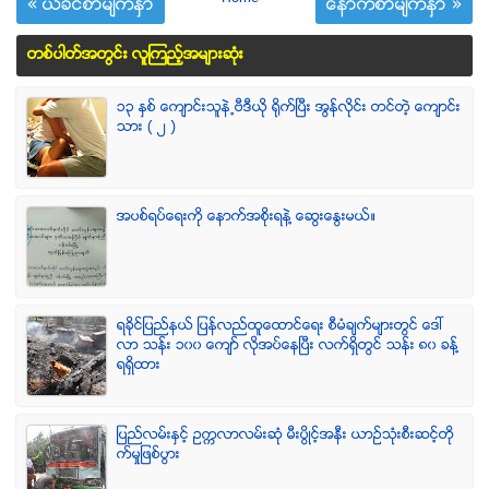
« ယခင္စာမ်က္ႏွာ
ေနာက္စာမ်က္ႏွာ »
တစ္ပါတ္အတြင္း လူၾကည့္အမ်ားဆံုး
၁၃ ႏွစ္ ေက်ာင္းသူနဲ႕ဗီဒီယို ရိုက္ျပီး အြန္လိုင္း တင္တဲ့ ေက်ာင္း
သား ( ၂ )
အပစ္ရပ္ေရးကို ေနာက္အစိုးရနဲ႔ ေဆြးေႏြးမယ္။
ရခုိင္ျပည္နယ္ ျပန္လည္ထူေထာင္ေရး စီမံခ်က္မ်ားတြင္ ေဒၚ
လာ သန္း ၁၀၀ ေက်ာ္ လုိအပ္ေနၿပီး လက္ရွိတြင္ သန္း ၈၀ ခန္႔
ရရွိထား
ျပည္လမ္းႏွင့္ ဥကၠလာလမ္းဆုံ မီးပြိဳင့္အနီး ယာဥ္သုံးစီးဆင့္တို
က္မႈျဖစ္ပြား