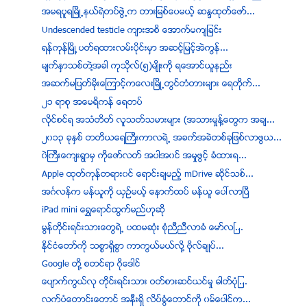
အမရပူရၿမိဳ႕နယ္ရဲတပ္ဖြဲ႕က တားျမစ္ေပမယ့္ ဆႏၵထုတ္ေဖာ္...
Undescended testicle က်ားအစိ ေအာက္မက်ျခင္း
ရန္ကုန္ျမိဳ ့ပတ္ရထားလမ္းပိုင္းမွာ အဆင့္ျမင့္အဲကြန္...
မ်က္ႏွာသစ္တဲ႔အခါ ကုသိုလ္(၅)မ်ိဳးကို ရေအာင္ယူနည္း
အဆက္မျပတ္မုိးေၾကာင့္ကေလးျမိဳ့တြင္တံတားမ်ား ေရတုိက္...
၂၁ ရာစု အေမရိကန္ ေရတပ္
လိုင္စင္ရ အသံတိတ္ လူသတ္သမားမ်ား (အသားမႈန္႔ေတြက အခ်...
၂၀၁၃ ခုႏွစ္ တတိယေရႀကီးကာလရဲ႕ အခက္အခဲတစ္ခုျဖစ္လာဖြယ...
၀ဲႀကီးေက်းရြာမွ ကိုေဇာ္လတ္ အပါအ၀င္ အမႈဖြင့္ ခံထားရ...
Apple ထုတ္ကုန္တရား၀င္ ေရာင္းခ်မည့္ mDrive ဆုိင္သစ္...
အဂၤလန္က မန္ယူကို ယွဥ္မယ့္ ေနာက္ထပ္ မန္ယူ ေပၚလာျပီ
iPad mini ေရႊေရာင္ထြက္မည္ဟုဆုိ
မြန္တုိင္းရင္းသားေတြရဲ႕ ပထမဆံုး စံုညီညီလာခံ ေမာ္လၿ...
ႏုိင္ငံေတာ္ကုိ သစၥာရွိစြာ ကာကြယ္မယ္လုိ႔ ဗုိလ္ခ်ဳပ္...
Google တို႔ စတင္ရာ ဂိုေဒါင္
ေပ်ာက္ကြယ္လု တုိင္းရင္းသား ဝတ္စားဆင္ယင္မႈ ဓါတ္ပံုျ...
လက္ပံေတာင္းေတာင္ အနီးရွိ လိပ္ခြံေတာင္ကို ၀မ္ေပါင္က...