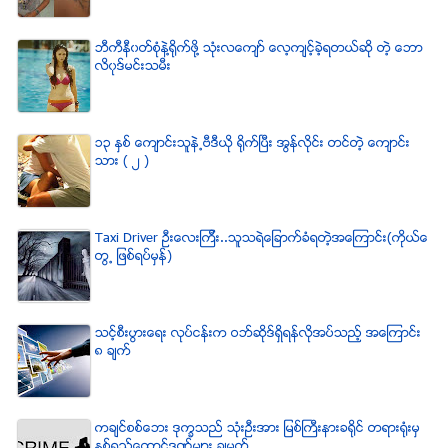
ဘီကီနီ၀တ္စံုနဲ႔႐ုိက္ဖို႔ သံုးလေက်ာ္ ေလ့က်င့္ခဲ့ရတယ္ဆို တဲ့ ေဘာ
လိ၀ုဒ္မင္းသမီး
၁၃ ႏွစ္ ေက်ာင္းသူနဲ႕ဗီဒီယို ရိုက္ျပီး အြန္လိုင္း တင္တဲ့ ေက်ာင္း
သား ( ၂ )
Taxi Driver ဦးေလးၾကီး..သူသရဲေျခာက္ခံရတဲ့အေၾကာင္း(ကိုယ္ေ
တြ႕ ျဖစ္ရပ္မွန္)
သင့္စီးပြားေရး လုပ္ငန္းက ဝဘ္ဆိုဒ္ရွိရန္လိုအပ္သည့္ အေၾကာင္း
၈ ခ်က္
ကခ်င္စစ္ေဘး ဒုကၡသည္ သံုးဦးအား ျမစ္ႀကီးနားခရိုင္ တရားရံုးမွ
ႏွစ္ရွည္ေထာင္ဒဏ္မ်ား ခ်မွတ္