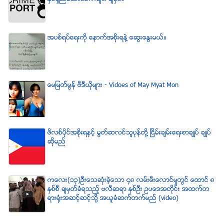
အပစ္ရပ္ေရးကို ေနာက္အစိုးရနဲ႔ ေဆြးေႏြးမယ္။
ေမျမတ္မြန္ ဗီဒီယုိမ်ား - Vidoes of May Myat Mon
ဖိလစ္ပိုင္အစိုးရႏွင့္ မြတ္ဆလင္သူပုန္တို႔ ၿငိမ္းခ်မ္းေရးစာခ်ဳပ္ ခ်ဳပ္
ဆိုမည္
ကေလး(၁၃)ဦးေသဆံုးခဲ့ေသာ ၄၈ လမ္းမီးေလာင္မႈတြင္ ေထာင္ ၈
ႏွစ္စီ ခ်မွတ္ခံရသည့္ ဗလီဆရာ ႏွစ္ဦး ဥပေဒအတိုင္း အထက္တ
ရားရံုးအဆင့္ဆင့္သို႔ အယူခံဆက္တက္မည္ (video)