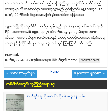
ဆးကာ တရား၀င္ သယ္ေဆာင္သည့္ ကုန္ပစၥည္းမ်ား မဟုတ္ပါက သိမ္းဆည္း
ထားသူမ်ားကုိ ထိေရာက္စြာ အေရးယူသြားမည္ ျဖစ္ေၾကာင္း မႏၲေလးတုိင္း ေဒ
သႀကီး စီမံကိန္းႏွင့္ စီးပြားေရး၀န္ႀကီး ဦးေအာင္ဇံက ေျပာသည္။
မႏၲေလးၿမိဳ႕သုိ႔ တ႐ုုတ္ႏိုင္ငံဘက္မွ ကုန္ပစၥည္းမ်ား အမ်ားဆုံး ၀င္ေရာက္လ်က္
ရွိၿပီး အေကာက္ခြန္မဲ့ ပစၥည္းမ်ားမွာ အီလက္ထရြန္းနစ္ ပစၥည္းမ်ား၊ အရက္
ဘီယာ၊ ကေလးငယ္မ်ား စားသုံးေနသည့္ အသင့္ ထုတ္ပိုးထားေသာ မုန္႔ပဲသေရ
စာမ်ားႏွင့္ မိုဘိုင္းဖုန္းမ်ား အမ်ားဆုံး တင္သြင္းၾကေၾကာင္း သိရသည္။
irrawaddy
သက္ဆုိင္ေသာ အေၾကာင္းအရာမ်ား ပုိမုိဖတ္ရႈရန္ ===>
Myanmar-news
Home
« ယခင္စာမ်က္ႏွာ
ေနာက္စာမ်က္ႏွာ »
တစ္ပါတ္အတြင္း လူၾကည့္အမ်ားဆံုး
အပစ္ရပ္ေရးကို ေနာက္အစိုးရနဲ႔ ေဆြးေႏြးမယ္။