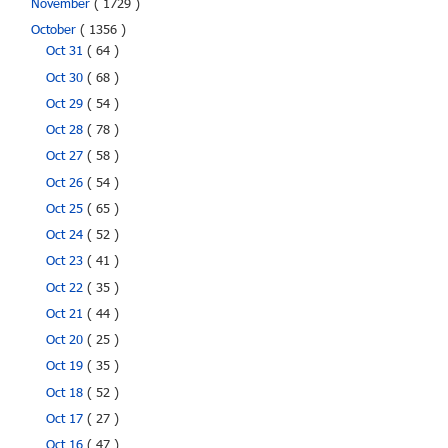
November
( 1729 )
October
( 1356 )
Oct 31
( 64 )
Oct 30
( 68 )
Oct 29
( 54 )
Oct 28
( 78 )
Oct 27
( 58 )
Oct 26
( 54 )
Oct 25
( 65 )
Oct 24
( 52 )
Oct 23
( 41 )
Oct 22
( 35 )
Oct 21
( 44 )
Oct 20
( 25 )
Oct 19
( 35 )
Oct 18
( 52 )
Oct 17
( 27 )
Oct 16
( 47 )