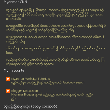
Myanmar CNN
ကေလးၿမိဳ႕နယ္ထဲမွာ ႏွစ္ေပါင္း ၂၀ ေက်ာ္အတြင္း ေရၾကီး...
ထိုင္းနို္င္ငံ ခ်င္းမိုင္ျမိဳ ့နယ္အတြင္း အသက္မျပည့္ေသးသည့္ မိန္းခေလးမ်ား နွင့္
ဘာသာေပါင္းစံု ပါ၀င္ေသာ ျမစ္ဆံုစီမံကိန္း ရပ္ဆိုင္းျ...
ေငြေၾကးေပး၍ လိင္ဆက္ဆံသူ အရာရွိ-ဘုရားလူၾကီးနွင့္ လူၾကီးပိုင္းမ်ား အားစ
သနပ္ခါးပုစၦာ
တင္ဖမ္းဆီး
ဂိမ္မာေတြအတြက္ ေျဖသိမ့္စရာ Hyperkin Retron 5
တာေမြအ၀ိုင္း လမ္းငါးခြဆံု ခံုးေက်ာ္တံတား ေဆာက္လုပ္ရာတြင္ ေျမေအာက္ရွိ ပို
သံတြဲၿမိဳ႕နယ္အတြင္းမွာ ညမထြက္ရ အမိန္႔ကို နာရီ တိုး...
က္လိုင္းမ်ားႏွင့္ မလြတ္၍ တစ္ႏွစ္ခြဲခန္႔ၾကာမည္ဟု သိရ
အာရွစိမ္းလန္းမႈဖြံ႕ၿဖိဳးေရးဘဏ္အား MasterCard (Worl...
မၿဖိဳးၿဖိဳးေအာင္၏ ခင္ပြန္း ေက်ာင္းသားေခါင္းေဆာင္ ကိုလင္းထက္ႏိုင္ ဖမ္းဆီးခံ
ရေၾကာင္း သိရ
မ်က္ႏွာေပါင္းတင္ၿပီးလွ်င္ ဘာလိမ္းရမလဲ
၀န္ထမ္းမ်ား လစာေငြအရစ္က်စုေဆာင္း၍ အိမ္ရာ၀ယ္ယူႏုိင္မည့္အစီအစဥ္ စတ
ကေလးငယ္အား ဓါတ္ဆီပက္မီးရွိဳ႔သည္ဆိုသူကို ရဲစခန္းက ထ...
င္မည္
ကမာၻ႕ အေကာင္းဆံုး ဟိုတယ္ ၁၀၀ စာရင္း တြင္ ျမန္မာ ႏိ...
လည္ေခ်ာင္းထဲမွာ အစာပိုက္ထည့္ထားရလုိ႔ သီခ်င္းဆုိရတာ အခက္အခဲေတြ ႀ
မန္းတြင္ မိုဘိုင္းျပဳျပင္ေရးဝန္ထမ္းမ်ား ရွားပါးေနဟ...
ကံဳေနရတယ္လို႔ ဖြင့္ဟလာတဲ့ ဆုိေတး
၆ႏွစ္အရြယ္ ကေလးငယ္ကို လိင္ေျပာင္းလဲခြင့္ျပဳခဲ့သည့္...
My Favourite
ျဖစ္ႏိုင္ေျခက အစျပဳၾကပါ
Myanmar Website Tutorials
ႏိုင္ငံေရးအက်ဥ္းသားမ်ားလႊတ္ေပးရန္ ဆရာေတာ္တစ္ပါးတည္...
ကၽြမ္းက်င္စြာ အသုံးျပဳႏုိင္ရင္ အက်ိဳးမ်ားမယ့္ Facebook search
ထန္းတပင္ၿမိဳ႕နယ္မွ မိခင္အရင္းကိုသတ္သည့္သားအား ေမာ္...
Blogger Discussion
ဦးသိန္းစိန္ ရခိုင္ ေရာက္စဥ္ သံတြဲ ပဋိပကၡ ထပ္ျဖစ္၊ ...
Myanmar Blogger မ်ား၏ နည္းပညာ အခက္အခဲမ်ားကုိ အခမဲ့ ကူညီမ
ည္။
ကမာၻ႔ေပၚမွာတစ္စီးပဲထုတ္တဲ့ Maybeach Exelero
လူၾကည့္အမ်ားဆုံး (အစမွ ယခုအထိ)
ပန္းညွိဳး ပန္းေသျခင္းႏွင့္ သုတ္လႊတ္ျမန္ျခင္း၏ ကြာျ...