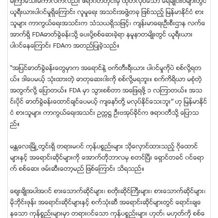
မၾကာေသးမီကာလကလည္း ဧရာ၀တီတိုင္းမွ ထုတ္လုပ္ေသာ ေရခ်ိဳငါးပိမ်ားတြင္
ယူရီးယားပါ၀င္မႈရွိေၾကာင္း လူမႈေရး အသင္းအဖြဲ႔တခု ျဖစ္သည့္ ျမန္မာႏုိင္ငံ စား
သူမ်ား ကာကြယ္ေရးအသင္းက သံသယရွိသျဖင့္၊ က်န္းမာေရးဦးစီးဌာန လက္ေ
အာက္ရွိ FDAဓာတ္ခြဲခန္းသို႔ ေပးပို႔စစ္ေဆးခဲ့ရာ နမူနာတမ်ိဳးတြင္ ယူရီးယား
ပါ၀င္ေနေၾကာင္း FDAက အတည္ျပဳခဲ့သည္။
“အျပင္ဓာတ္ခြဲခန္းေတြမွာက အေရာင္နဲ႔ ဗက္တီးရီးယား ပါ၀င္မႈကိုပဲ စစ္လို႔ရတ
ယ္။ ဒါေပမယ့္ သံုးထားတဲ့ ဓာတုေဆး၀ါးကို စစ္လို႔မရဘူး။ စက္ကိရိယာ မစံုတဲ့
အတြက္လို႔ ေျပာတယ္။ FDA မွာ သြားစစ္တာ အေျဖရဖို႔ ၁ လၾကာတယ္။ အသ
င္းပိုင္ ဓာတ္ခြဲခန္းေထာင္ခ်င္ေပမယ့္ က်ေနာ္တို႔ မလုပ္ႏုိင္ေသးဘူး” ဟု ျမန္မာႏုိင္
ငံ စားသူမ်ား ကာကြယ္ေရးအသင္း ဥကၠ႒ ဦးဗအုပ္ခိုင္က ဧရာ၀တီသို႔ ေျပာသ
ည္။
မႏၲေလးၿမိဳ႕တြင္းရွိ တရားမ၀င္ ကုန္ပစၥည္းမ်ား သုိေလွာင္ထားသည့္ ဂိုေထာင္
မ်ားႏွင့္ အေရာင္းဆုိင္မ်ားကုိ ေအာက္တိုဘာလမွ စတင္ၿပီး ေရွာင္တခင္ ၀င္ေရာ
က္ စစ္ေဆး ဖမ္းဆီးေတာ့မည္ ျဖစ္ေၾကာင္း သိရသည္။
ေစ်းခ်ိဳအပါအ၀င္ စားေသာက္ဆိုင္မ်ား၊ စတုိးဆုိင္ႀကီးမ်ား၊ စားေသာက္ဆုိင္မ်ား၊
မုိဘိုင္းဖုန္း အေရာင္းဆုိင္မ်ားႏွင့္ စက္သုံးဆီ အေရာင္းဆုိင္မ်ားတြင္ ေရာင္းခ်ေ
နေသာ ကုန္စၥည္းမ်ားမွာ တရား၀င္ေသာ ကုန္ပစၥည္းမ်ား ဟုတ္၊ မဟုတ္ကုိ စစ္ေ