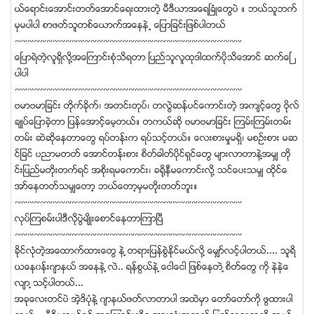
ယ္ေရာင္းေအာင္းတတ္ေအာင္ေရးထားတဲ့ မီဒီယာအေရၿခံဳေတြပဲ ။ ဘယ္သူဘက္
မွမပါပါ စာဖတ္သူတစ္ေယာက္အေနနဲ႕ ေျပာျခင္းျဖစ္ပါတယ္
~~~~~~~~~~~~~~~~~~~~~~~~~~~~~~~~~~~~
ေၿပာရဲတဲ့လူရွိလို႔အေႀကာင္းစံုသိရတာ ၿပည္သူလူထုဒါထက္ပိုသိေအာင္ ဆက္ေၿ
ပာပါ
~~~~~~~~~~~~~~~~~~~~~~~~~~~~~~~~~~~~
ဗမာဗမာျခင္း တိုက္ခိုက္၊ အတင္းတုပ္၊ တလြဲဆန္ပင္ေကာင္းတဲ့ အက်င့္ေတြ ဗိုုလ္
ခ်ဳပ္ေျပာခဲ့တာ ျပန္ေအာင့္ေမ့တယ္။ တကယ္ဆို ဗမာဗမာျခင္း ၾကမ္းၾကမ္းတမ္း
တမ္း ဆဲဆိုေနတာေတြ ရပ္တန္းက ရပ္သင့္တယ္။ ေလးစားမႈမရွိ၊ မစဥ္းစား မဆ
င္ျခင္ ပညာမတတ္ ေအာင္တန္းစား စိတ္ဓါတ္ပိုင္ရွင္ေတြ မ်ားလာတာနဲ႔အမွ် တို
င္းျပည္မတိုးတက္ရင္ အစိုးရမေကာင္း၊ ခရိုုနီမေကာင္းလို႔ သင္ေပးသမွ် ထိုင္ေ
အာ္ေနတတ္သမွ်ေတာ့ ဘယ္ေတာ့မွမတိုုးတတ္ဘူး။
~~~~~~~~~~~~~~~~~~~~~~~~~~~~~~~~~~~~
လုပ္ၾကစမ္းပါဒီလိုပြဲမ်ိဳးေစာင္ေနတာၾကာၿပီ
~~~~~~~~~~~~~~~~~~~~~~~~~~~~~~~~~~~~
ခိုင္လံုတဲ့အေထာက္ထားေတြ နဲ ့တရားျပန္စြဲႏိုင္မယ္လို့ ေမွ်ာ္လင့္ပါတယ္.... သူရိ
ယေန၀န္းဂ်ာနယ္ အေနနဲ ့လဲ.. ရန္စြယ္နဲ ့ေငါေငါ ျဖစ္ေနတဲ ့စိတ္ေတြ ကို နဲနဲေ
လ်ာ ့သင့္ပါတယ္...
အခုေလးတင္ပဲ အဲ့ဒိပံုနဲ့ ဂ်ာနယ္ဖတ္လာတာပါ အထဲမွာ ေတာ္ေတာ္ကုိ ဖြထားပါ