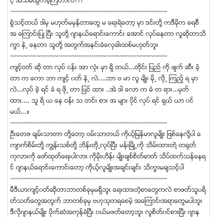
င့္ အသံမထြက္ခဲ့ၾကတာလဲ???
~~~~~~~~~~~~~~~~~~~~~~~~~~~~~~~~~~~~
စြဲသင့္တယ္ ဒါမွ မဟုတ္မမွန္တာေတြ မ ေရးရဲေတာ့ မွာ ဒင္းတို႔ ကဒီမိုက ေရစီ
အ ေၾကာင္းျပဳ ျပီး သူတို႔ ဂ်ာနယ္ေရာင္းေကာင္း ေအာင္ လုပ္ေနတာ လူဆိုတာသိ
ကၡာ နဲ႕ ေနတာ သူတို႔ အတြက္အနင္းခံေလွခါးထစ္မဟုတ္ဘူး
~~~~~~~~~~~~~~~~~~~~~~~~~~~~~~~~~~~~
က်င့္ဝတ္ ဆို တာ လုပ္ ငန္း အာ လုံး မွာ ရွိ တယ္...တိုင္း ျပည္ ကို ဖ်က္ ဆီး ခဲ့
တာ က ေကာ ဘာ က်င့္ ၀တ္ နဲ႕ လဲ....ဘာ ဗ မာ လူ မ်ိဳး မို႕ လို႕ ၾကည့္ ရ မွာ
လဲ...လုပ္ ခဲ့ ရင္ ခံ ရ ဖို႕ တာ ျပင္ ထား ..အဲ ဒါ ေလာ က ဓံ တ ရား...မွတ္
ထား.... သူ ရိ ယ ေန ဝန္း သ တင္း စား အ မ်ား ပိုင္ လုပ္ ရင္ ရွယ္ ယာ ၀င္
မယ္...။
~~~~~~~~~~~~~~~~~~~~~~~~~~~~~~~~~~~~
ဦးေတဇ ခ်မ္းသာတာ တို႔ေတာ့ ဝမ္းသာတယ္ ကိုယ့္ျမန္မာလူမ်ိဳး ျဖစ္ေနလို႔ပါ ေ
က်ာက္စိမ္းတို႔ ကြ်န္းသစ္တို့ ဘိန္းတို႕လုပ္ၿပီး မန္းၿမိဳ႕ကို သိမ္းထားတဲ႔ တရုတ္
ကုလားကို ေဖာ္ထုတ္ေရးပါလား ကိုမိုးဟိန္း မ်ိဳးခ်စ္စိတ္ဓာတ္ သိပ္ထက္သန္ေနရ
င္ ဂ်ာနယ္ေရာင္းေကာင္းေတာ့ ကိုယ့္လူမ်ိဳးအခ်င္းခ်င္း သိကၡာမခ်သင့္ပါ
~~~~~~~~~~~~~~~~~~~~~~~~~~~~~~~~~~~~
မီဒီယာက်င့္၀တ္ဆိုတာဘာတစ္ခုမွမရွိဘူး ေရးထားတဲ့စာေတြကလဲ စာဖတ္သူပရိ
တ္သတ္ေတြအတြက္ ဘာတစ္ခုမွ ဗဟုသုတရေစမဲ့ အေၾကာင္းအရာေတြမပါဘူး
ဒီလိုဂ်ာနယ္မ်ိဳး ပိုက္ဆံအကုန္ခံၿပီး ၀ယ္မဖတ္ေတာ့ဘူး လူစိတ္၀င္စားၿပီး ဂ်ာန