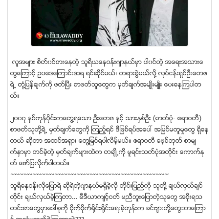
လူအမ်ား စိတ္၀င္စားေနတ့ဲ သူရိယေနဝန္းဂ်ာနယ္မွာ ပါ၀င္တ့ဲ အေရးအသားေ
တြေၾကာင့္ ဥပေဒေၾကာင္းအရ ရင္ဆုိင္မယ္၊ တရားစဲြမယ္လုိ႔ လုပ္ငန္းရွင္ဦးေတဇ
ရဲ႕ တုံ႔ျပန္ခ်က္ကုိ ဖတ္ၿပီး စာဖတ္သူေတြက မွတ္ခ်က္အမ်ဳိးမ်ဳိး ေပးေနၾကပါတ
ယ္။
၂၀၀၇ ႏွစ္ကုန္ပုိင္းကေတြ႔ရေသာ ဦးေတဇ ႏွင့္ သားႏွစ္ဦး (ဓာတ္ပုံ- ဧရာဝတီ)
စာဖတ္သူတုိ႔ရဲ႕ မွတ္ခ်က္ေတြကုိ ၾကည့္ရင္ ဒီျဖစ္ရပ္အေပၚ အျမင္မတူမႈေတြ ရိွေန
တယ္ ဆုိတာ အထင္အရွား ေတြ႔ျမင္ရပါလိမ့္မယ္။ ဧရာ၀တီ ေဖ့စ္ဘုတ္ စာမ်
က္ႏွာမွာ တင္ခ့ဲတ့ဲ မွတ္ခ်က္မ်ားထဲက တခ်ဳိ႕ကုိ မူရင္းသတ္ပုံအတုိင္း ေကာက္ႏု
တ္ ေဖာ္ျပလုိက္ပါတယ္။
~~~~~~~~~~~~~~~~~~~~~~~~~~~~~~~~~~~~
သူရိေနဝန္းလိုေျပာရဲ ဆိုရဲတဲ့ဂ်ာနယ္မ႐ွိခဲ့လို တိုင္းျပည္ကို သူတို႔ ခ်ယ္လွယ္ခ်င္
တိုင္း ခ်ယ္လွယ္ခဲ့ၾကတာ... မီဒီယာက်င့္ဝတ္ မညီဘူးေျပာတဲ့သူေတြ အစိုးရသ
တင္းစာေတြမွာေဒၚစုကို မိုက္မိုက္႐ုိင္း႐ုိင္းေရးခဲ့တုန္းက ခင္ဗ်ားတို႔ေတြဘာေၾကာ