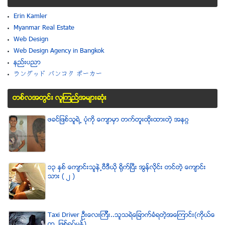
Erin Kamler
Myanmar Real Estate
Web Design
Web Design Agency in Bangkok
နည္းပညာ
ラングッド バンコク ポーカー
တစ္လအတြင္း လူၾကည္႔အမ်ားဆံုး
ဖခင္ျဖစ္သူရဲ႕ ပံုကို ေက်ာမွာ တက္တူးထိုးထားတဲ့ အနဂၢ
၁၃ ႏွစ္ ေက်ာင္းသူနဲ႕ဗီဒီယို ရိုက္ျပီး အြန္လိုင္း တင္တဲ့ ေက်ာင္း
သား ( ၂ )
Taxi Driver ဦးေလးၾကီး..သူသရဲေျခာက္ခံရတဲ့အေၾကာင္း(ကိုယ္ေ
တြ႕ ျဖစ္ရပ္မွန္)