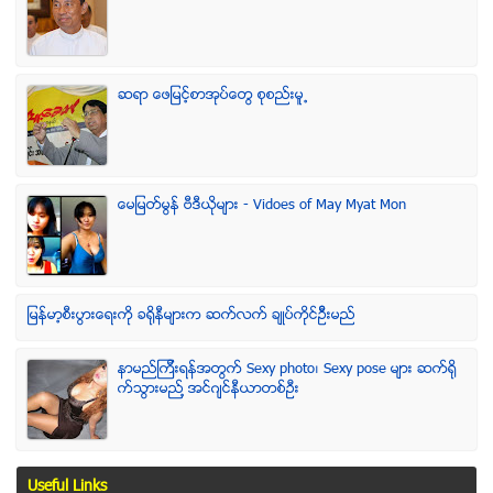
ဆရာ ေဖျမင့္စာအုပ္ေတြ စုစည္းမူ႕
ေမျမတ္မြန္ ဗီဒီယုိမ်ား - Vidoes of May Myat Mon
ျမန္မာ့စီးပြားေရးကို ခရိုနီမ်ားက ဆက္လက္ ခ်ဳပ္ကိုင္ဥိီးမည္
နာမည္ၾကီးရန္အတြက္ Sexy photo၊ Sexy pose မ်ား ဆက္ရို
က္သြားမည္႔ အင္ဂ်င္နီယာတစ္ဦး
Useful Links