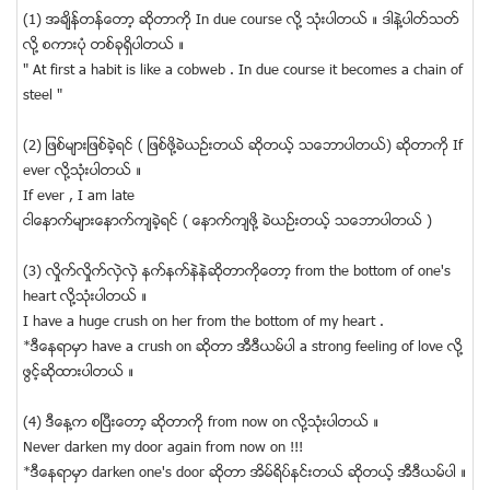
(1) အခ်ိန္တန္ေတာ့ ဆိုတာကို In due course လို႔ သုံးပါတယ္ ။ ဒါနဲ႔ပါတ္သတ္
လို႔ စကားပုံ တစ္ခုရွိပါတယ္ ။
" At first a habit is like a cobweb . In due course it becomes a chain of
steel "
(2) ျဖစ္မ်ားျဖစ္ခဲ့ရင္ ( ျဖစ္ဖို႔ခဲယဥ္းတယ္ ဆိုတယ့္ သေဘာပါတယ္) ဆိုတာကို If
ever လို႔သုံးပါတယ္ ။
If ever , I am late
ငါေနာက္မ်ားေနာက္က်ခဲ့ရင္ ( ေနာက္က်ဖို႔ ခဲယဥ္းတယ့္ သေဘာပါတယ္ )
(3) လႈိက္လႈိက္လွဲလွဲ နက္နက္နဲနဲဆိုတာကိုေတာ့ from the bottom of one's
heart လို႔သုံးပါတယ္ ။
I have a huge crush on her from the bottom of my heart .
*ဒီေနရာမွာ have a crush on ဆိုတာ အီဒီယမ္ပါ a strong feeling of love လို႔
ဖြင့္ဆိုထားပါတယ္ ။
(4) ဒီေန႔က စျပီးေတာ့ ဆိုတာကို from now on လို႔သုံးပါတယ္ ။
Never darken my door again from now on !!!
*ဒီေနရာမွာ darken one's door ဆိုတာ အိမ္ရိပ္နင္းတယ္ ဆိုတယ့္ အီဒီယမ္ပါ ။