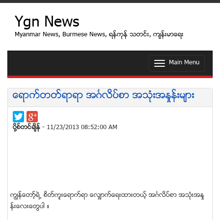
Ygn News
Myanmar News, Burmese News, ရန္ကုန္ သတင္း, က်န္းမာေရး
Main Menu
T
o
g
g
ေရာက္တတ္ရာရာ အဂၤလိပ္စာ အသုံးအႏႈန္းမ်ား
l
e
n
a
ပုိ႔စ္တင္ခ်ိန္
- 11/23/2013 08:52:00 AM
v
i
g
a
t
i
o
ကၽြန္ေတာ့္ရဲ႕ စိတ္ကူးေရာက္ရာ ေလွ်ာက္ေရးထားတယ့္ အဂၤလိပ္စာ အသုံးအႏႈ
n
န္းေလးေတြပါ ။