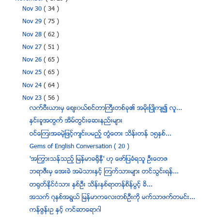
Nov 30
( 34 )
Nov 29
( 75 )
Nov 28
( 62 )
Nov 27
( 51 )
Nov 26
( 65 )
Nov 25
( 65 )
Nov 24
( 64 )
Nov 23
( 56 )
လက္ဗီးယားမွ ေစ်း၀ယ္စင္တာႀကီးတစ္ခု၏ အမုိးၿပဳိက်၍ လူ...
ႏွင္းခူအတြက္ အိမ္တြင္းေဆးနည္းမ်ား
ဝင္ေၾကးအခမဲ့ျဖင့္က်င္းပမည့္ တြံေတး သိန္းတန္ ၁၅ႏွစ္...
Gems of English Conversation ( 20 )
'အႂကြားသန္သည့္ ျမန္မာခ႐ိုနီ' ဟု ေဖာ္ျပခံရသူ ဦးေတဇ
ဘရာဇီးမွ ေအးခဲ အမဲသားႏွင့္ ၾကက္သားမ်ား တင္သြင္းရန္...
တရုတ္ႏိုင္ငံသား ႏွစ္ဦး သိန္းႏွစ္ရာတန္စိန္ပြင့္ ခိ...
အသက္ ၇ႏွစ္အရြယ္ ျမန္မာကေလးတစ္ဦးကို မက္သာဖက္တမင္း...
ကန္ဇြန္းဥ နွင့္ ကင္ဆာေရာဂါ