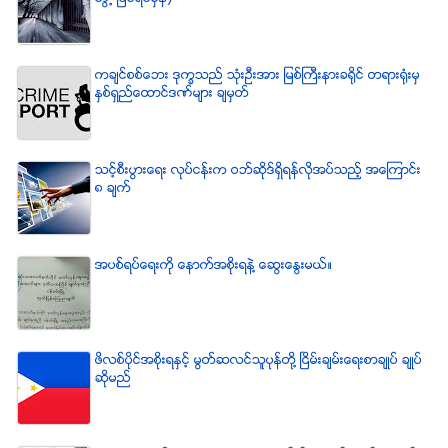
ကခ်င္စစ္ေဘး ဒုကၡသည္ သံုးဦးအား ျမစ္ႀကီးနားခရိုင္ တရားရံုးမွ
ႏွစ္ရွည္ေထာင္ဒဏ္မ်ား ခ်မွတ္
သင့္စီးပြားေရး လုပ္ငန္းက ဝဘ္ဆိုဒ္ရွိရန္လိုအပ္သည့္ အေၾကာင္း
၈ ခ်က္
အပစ္ရပ္ေရးကို ေနာက္အစိုးရနဲ႔ ေဆြးေႏြးမယ္။
ဖိလစ္ပိုင္အစိုးရႏွင့္ မြတ္ဆလင္သူပုန္တို႔ ၿငိမ္းခ်မ္းေရးစာခ်ဳပ္ ခ်ဳပ္
ဆိုမည္