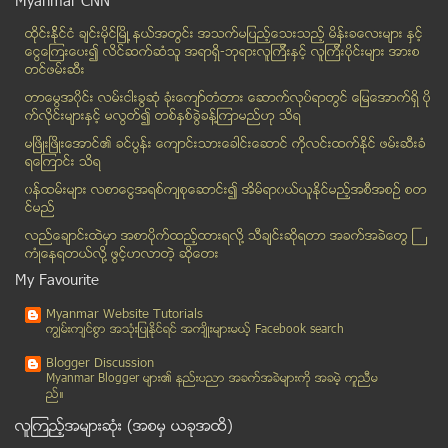
Myanmar CNN
သူရိယေန၀န္းဂ်ာနယ္ကုိ ဦးေတဇ တရားစဲြမယ္
ထိုင္းနို္င္ငံ ခ်င္းမိုင္ျမိဳ ့နယ္အတြင္း အသက္မျပည့္ေသးသည့္ မိန္းခေလးမ်ား နွင့္
စီးပြားေရးမွာ အၿမဲတမ္းရန္သူမရိွ
ေငြေၾကးေပး၍ လိင္ဆက္ဆံသူ အရာရွိ-ဘုရားလူၾကီးနွင့္ လူၾကီးပိုင္းမ်ား အားစ
ဖြဲ႔စည္းပံု ျပင္ေရး NLD ပါတီဥကၠ႒ သမၼတထံ စာပို႔မည္
တင္ဖမ္းဆီး
အစုိးရတပ္ထုိးစစ္ဆင္ေနေၾကာင္း ပေလာင္အဖဲြ႔ သတင္းထုတ္...
တာေမြအ၀ိုင္း လမ္းငါးခြဆံု ခံုးေက်ာ္တံတား ေဆာက္လုပ္ရာတြင္ ေျမေအာက္ရွိ ပို
တ႐ုတ္ ဓါတ္ေငြ႔ပိုက္လိုင္း ေပါက္ကဲြမႈ ၃၅ဦး ထက္ မနည...
က္လိုင္းမ်ားႏွင့္ မလြတ္၍ တစ္ႏွစ္ခြဲခန္႔ၾကာမည္ဟု သိရ
ကိုင္း ဒီကိစၥ ဘယ္လို လုပ္ၾကမတုန္း
မၿဖိဳးၿဖိဳးေအာင္၏ ခင္ပြန္း ေက်ာင္းသားေခါင္းေဆာင္ ကိုလင္းထက္ႏိုင္ ဖမ္းဆီးခံ
ရေၾကာင္း သိရ
၂၀၁၅ အထိ လွ်ပ္စစ္လုိအပ္ခ်က္ ရွိေနဦးမယ္လုိ႔ လွ်ပ္စ...
၀န္ထမ္းမ်ား လစာေငြအရစ္က်စုေဆာင္း၍ အိမ္ရာ၀ယ္ယူႏုိင္မည့္အစီအစဥ္ စတ
ရခုိင္ျပည္နယ္အတြင္း အကူအညီေပးေရးမွာ အခက္အခဲရွိေၾကာ...
င္မည္
ေရႊတူးေဖာ္ေရး ကုမၸဏီ ေတာင္ျဖိဳျပီး ေျမစာမ်ား စြန္႔...
လည္ေခ်ာင္းထဲမွာ အစာပိုက္ထည့္ထားရလုိ႔ သီခ်င္းဆုိရတာ အခက္အခဲေတြ ႀ
ေရႊျပည္သာ အလုပ္သမားဆႏၵျပ
ကံဳေနရတယ္လို႔ ဖြင့္ဟလာတဲ့ ဆုိေတး
ျမင္းျခံၿမိဳ႕နယ္ ဆီးမီးခုံေက်းရြာတြင္ ဧရာ၀တီျမစ္ကမ...
My Favourite
ေနျပည္ေတာ္ ေလဆိပ္တြင္ ေလေၾကာင္းလိုင္းမ်ား ဆင္းသက္မ...
Myanmar Website Tutorials
စက္သုံးဆီ ေမွာင္ခို တင္သြင္းမႈ လာမည့္ ရက္သတၱတစ္ပတ္...
ကၽြမ္းက်င္စြာ အသုံးျပဳႏုိင္ရင္ အက်ိဳးမ်ားမယ့္ Facebook search
ယာဥ္တုိက္မႈႏႇင့္ မႈခင္းျဖစ္စဥ္မ်ား ေစာင့္ၾကည့္ကာ ႀ...
Blogger Discussion
လာမည့္ ေရြးေကာက္ပြဲကို ၂၀၁၅ ခုႏႇစ္ ေႏႇာင္းပိုင္းတြ...
Myanmar Blogger မ်ား၏ နည္းပညာ အခက္အခဲမ်ားကုိ အခမဲ့ ကူညီမ
ည္။
အစိုးရပိုင္ MRTV မွ OIC အစား IOC ဟု မွားယြင္းထုတ္လ...
လူၾကည့္အမ်ားဆုံး (အစမွ ယခုအထိ)
ဘုရင့္ေနာင္ ခံုးေက်ာ္တံတား အေပၚဆံုးအလႊာကို ႏို၀င္ဘ...