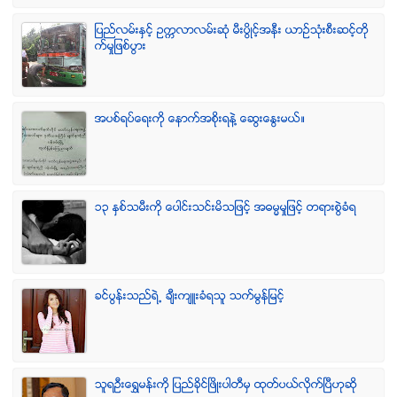
ျပည္လမ္းႏွင့္ ဥကၠလာလမ္းဆုံ မီးပြိဳင့္အနီး ယာဥ္သုံးစီးဆင့္တို
က္မႈျဖစ္ပြား
အပစ္ရပ္ေရးကို ေနာက္အစိုးရနဲ႔ ေဆြးေႏြးမယ္။
၁၃ ႏွစ္သမီးကို ေပါင္းသင္းမိသျဖင့္ အဓမၼမႈျဖင့္ တရားစြဲခံရ
ခင္ပြန္းသည္ရဲ႕ ခ်ီးက်ဴးခံရသူ သက္မြန္ျမင့္
သူရဦးေရႊမန္းကို ျပည္ခိုင္ျဖိဳးပါတီမွ ထုတ္ပယ္လိုက္ျပီဟုဆို