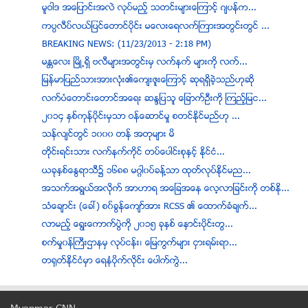
မူဝါဒ အေျပာင္းအလဲ လုပ္မည့္ သတင္းမ်ားေၾကာင့္ ဂ်ပန္က...
ကပၸလီပ္လယ္ျပင္ေတာင္ပိုင္း မေလးေရလက္ႀကားအတြင္းတြင္ ...
BREAKING NEWS: (11/23/2013 - 2:18 PM)
မႏၲေလး ၿမိဳ႕ရွိ ဗလီမ်ားအတြင္းမွ လက္နက္ မ်ားကို လက္...
ျမန္မာျပည္သားအားလံုး၏ေက်းဇူးေၾကာင့္ ဆုရရွိခဲ့သည္ဟုဆို
လက္ပံေတာင္းေတာင္အေရး ဆႏၵျပသူ ေျခာက္ဦးကို ၾကည့္ျမင...
၂၀၁၄ ႏွစ္ကုန္ပိုင္းမွသာ ဝန္ေဆာင္မႈ စတင္ႏိုင္မည္ဟု ...
သန္လ်င္တြင္ ၁၀၀၀ တန္ အတုမ်ား မိ
တိုင္းရင္းသား လက္နက္ကိုင္ တပ္ေပါင္းစုႏႇင့္ ႏိုင္ငံ...
ယခုႏႇစ္ေႏြရာသီ၌ ၁၆၈၈ မဂၢါ၀ပ္ခန္႔သာ ထုတ္လုပ္ႏိုင္မည...
အသက္အရြယ္အလိုက္ အာဟာရ အေျခအေန ေလ့လာျခင္းကို တစ္ႏုိ...
သံေခ်ာင္း (ေခၚ) စ၀္ခြန္ေက်ာ္အား RCSS ၏ ေထာက္ခံခ်က္...
လာမည့္ ေရြးေကာက္ပြဲကို ၂၀၁၅ ခုႏႇစ္ ေႏႇာင္းပိုင္းတြ...
စက္မႈ၀န္ႀကီးဌာနမွ လုပ္ငန္း၊ ေျမကြက္မ်ား ငွားရမ္းရာ...
တ​႐ုတ္​နိုင္​ငံ​မွာ ​ေရ​နံ​ပိုက္​လိုင္း ​ေပါက္​ကဲြ...
ေက်ာက္ျဖဴ တိုုက္ခိုက္မူႏွင့္ ဆက္စပ္ျပီး လူ (၃) ဦး...
ရခိုင္ျပည္နယ္ မူလတန္းေက်ာင္းမ်ား အတြက္ ဂ်ပန္ အလွဴရ...