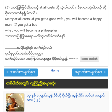
(5) ဘာပဲျဖစ္ျဖစ္ဆိုတာကို at all costs လို႔ သုံးပါတယ္ ။ ဒီစကားလုံးပါတယ့္ ဆို
ရုိးစကားတစ္ခုရွိပါတယ္ ။
Marry at all costs .If you get a good wife , you will become a happy
man . If you get a bad
wife , you will become a philosopher .
*ဘာသာျပန္ျပေနစရာ မလိုဘူးထင္ပါတယ္ေနာ္
............အခ်ိန္ရခဲ့ရင္ ဆက္ပါဦးမယ္
မွတ္စုမွတ္ရာအဂၤလိပ္စာပညာ
သက္ဆုိင္ေသာ အေၾကာင္းအရာမ်ား ပုိမုိဖတ္ရႈရန္ ===>
learn-english
Home
« ယခင္စာမ်က္ႏွာ
ေနာက္စာမ်က္ႏွာ »
တစ္ပါတ္အတြင္း လူၾကည့္အမ်ားဆံုး
၁၃ ႏွစ္ ေက်ာင္းသူနဲ႕ဗီဒီယို ရိုက္ျပီး အြန္လိုင္း တင္တဲ့ ေက်ာင္း
သား ( ၂ )