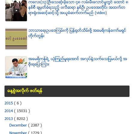
ကေလး(၁၃)ဦးေသဆံုးခဲ့ေသာ ၄၈ လမ္းမီးေလာင္မႈတြင္ ေထာင္ ၈
ႏွစ္စီ ခ်မွတ္ခံရသည့္ ဗလီဆရာ ႏွစ္ဦး ဥပေဒအတိုင္း အထက္တ
ရားရံုးအဆင့္ဆင့္သို႔ အယူခံဆက္တက္မည္ (video)
ဘာသာေရးဥပေဒၾကမ္းကို ျပန္ရုတ္သိမ္းဖို႔ အေမရိကန္ေကာ္မရွင္
တိုက္တြန္း
အေမရိကန္ရဲ႕ ယံုၾကည္မႈရေအာင္ အလုပ္နဲ႔သက္ေသျပမယ္လုိ႔ အ
စုိးရေျပာၾကား
ေန႔စြဲအလိုက္ ဖတ္ရန္
2015
( 6 )
2014
( 15031 )
2013
( 8202 )
December
( 2387 )
November
( 1729 )