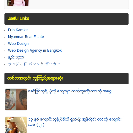
Useful Links
Erin Kamler
Myanmar Real Estate
Web Design
Web Design Agency in Bangkok
နည္းပညာ
ラングッド バンコク ポーカー
တစ္လအတြင္း လူၾကည္႔အမ်ားဆံုး
ဖခင္ျဖစ္သူရဲ႕ ပံုကို ေက်ာမွာ တက္တူးထိုးထားတဲ့ အနဂၢ
၁၃ ႏွစ္ ေက်ာင္းသူနဲ႕ဗီဒီယို ရိုက္ျပီး အြန္လိုင္း တင္တဲ့ ေက်ာင္း
သား ( ၂ )