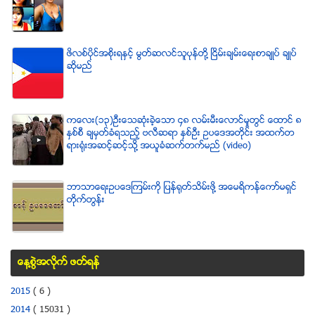
ဖိလစ္ပိုင္အစိုးရႏွင့္ မြတ္ဆလင္သူပုန္တို႔ ၿငိမ္းခ်မ္းေရးစာခ်ဳပ္ ခ်ဳပ္
ဆိုမည္
ကေလး(၁၃)ဦးေသဆံုးခဲ့ေသာ ၄၈ လမ္းမီးေလာင္မႈတြင္ ေထာင္ ၈
ႏွစ္စီ ခ်မွတ္ခံရသည့္ ဗလီဆရာ ႏွစ္ဦး ဥပေဒအတိုင္း အထက္တ
ရားရံုးအဆင့္ဆင့္သို႔ အယူခံဆက္တက္မည္ (video)
ဘာသာေရးဥပေဒၾကမ္းကို ျပန္ရုတ္သိမ္းဖို႔ အေမရိကန္ေကာ္မရွင္
တိုက္တြန္း
ေန႔စြဲအလိုက္ ဖတ္ရန္
2015
( 6 )
2014
( 15031 )