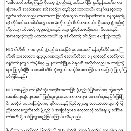
"ေဒၚေအာင္ဆန္းစုၾကည္ကိုေတာ့ ဖြဲ႕စည္းပံုနဲ႔ ပတ္သက္ၿပီး ႏႈတ္ခြန္းဆက္စကား
ေျပာေပးဖို႔ အခမ္းအနား အစီအစဥ္မွာ ထည့္သြင္းထားတယ္။ တနဂၤေႏြဆိုေတာ့
လႊတ္ေတာ္ကလည္း နားထားတာ ျဖစ္တဲ့အတြက္ လာဖို႔မ်ားပါတယ္။ ရန္ကုန္မွာရွိ
တဲ့ တုိင္းရင္းသားပါတီေတြ အားလံုးကိုလည္း ဖိတ္ထားတယ္။ ၿပီးေတာ့ ဖြဲ႕စည္းပံု
ကိစၥေတြ လုပ္ေနတဲ့ လူမႈအဖြဲ႕အစည္းေတြ၊ ႐ုပ္ရွင္အစည္းအ႐ံုး၊ ဂီတအစည္း
အ႐ံုးေတြကိုလည္း ဖိတ္ထားတယ္" ဟု ေဒါက္တာစိုး၀င္းဦးက ေျပာၾကားသည္။
NLD ပါတီ၏ ၂၀၀၈ ခုႏွစ္ ဖြဲ႕စည္းပံု အေျခခံ ဥပေဒအေပၚ ရန္ကုန္တုိင္းေဒသႀ
ကီး၏ သေဘာထား ရယူမႈမ်ားအတြက္ ေအာက္တုိဘာ ၁၂ ရက္တြင္ စတင္ခဲ့ကာ
ခ႐ိုင္တစ္ခုလွ်င္ သုံးပြဲစီႏွင့္ ၿမိဳ႕နယ္တစ္ၿမိဳ႕နယ္ခ်င္းစီ အလိုက္လည္း ေဟာေျပာပြဲ
မ်ား ျပဳလုပ္ခဲ့ၿပီး ယခုအခါ တိုင္းလံုးကြၽတ္ အတိုင္းအတာျဖင့္ ေဟာေျပာပြဲ ျပဳလုပ္ျ
ခင္းျဖစ္သည္။
NLD အေနျဖင့္ တစ္ႏိုင္ငံလံုး အတုိင္းအတာျဖင့္ ဖြဲ႕စည္းပံုျပင္ဆင္ေရး သို႔မဟုတ္
အသစ္ေရးဆြဲေရးအေပၚ ျပည္သူလူထုသေဘာထားမ်ား ေကာက္ယူေနျခင္းျဖစ္ၿ
ပီး အဆိုပါ ေဟာေျပာပြဲမ်ားမွ ရရွိလာသည့္ ျပည္သူ႕ဆႏၵ သေဘာထားမ်ားကို ျပ
ည္ေထာင္စုလႊတ္ေတာ္ ဖြဲ႕စည္းပံု အေျခခံဥပေဒ ေလ့လာသံုးသပ္ေရး ပူးေပါင္းေ
ကာ္မတီသို႔ တင္ျပသြားမည္ျဖစ္ေၾကာင္း သိရသည္။
ႏို၀င္ဘာ ၁၀ ရက္တြင္ ျပဳလုပ္မည့္ NLD ပါတီ၏ ၂၀၀၈ ဖြဲ႕စည္းပုံ အေျခခံဥပေဒ