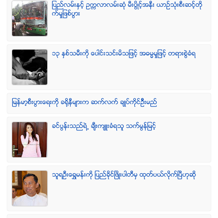
ျပည္လမ္းႏွင့္ ဥကၠလာလမ္းဆုံ မီးပြိဳင့္အနီး ယာဥ္သုံးစီးဆင့္တို
က္မႈျဖစ္ပြား
၁၃ ႏွစ္သမီးကို ေပါင္းသင္းမိသျဖင့္ အဓမၼမႈျဖင့္ တရားစြဲခံရ
ျမန္မာ့စီးပြားေရးကို ခရိုနီမ်ားက ဆက္လက္ ခ်ဳပ္ကိုင္ဥိီးမည္
ခင္ပြန္းသည္ရဲ႕ ခ်ီးက်ဴးခံရသူ သက္မြန္ျမင့္
သူရဦးေရႊမန္းကို ျပည္ခိုင္ျဖိဳးပါတီမွ ထုတ္ပယ္လိုက္ျပီဟုဆို