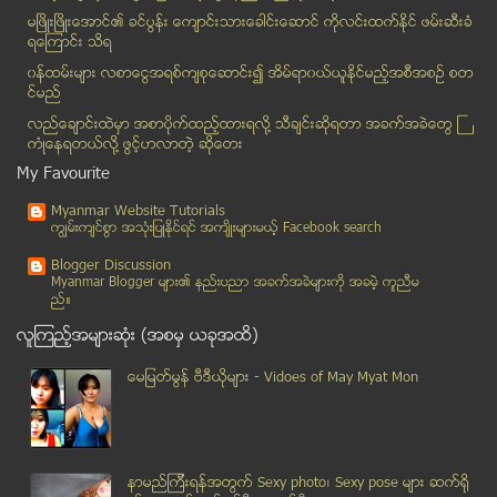
အတိုဆံုး၀တၱဳတိုၿပိဳင္ပြဲ
မၿဖိဳးၿဖိဳးေအာင္၏ ခင္ပြန္း ေက်ာင္းသားေခါင္းေဆာင္ ကိုလင္းထက္ႏိုင္ ဖမ္းဆီးခံ
ရေၾကာင္း သိရ
ငါ့ဟာကြ
၀န္ထမ္းမ်ား လစာေငြအရစ္က်စုေဆာင္း၍ အိမ္ရာ၀ယ္ယူႏုိင္မည့္အစီအစဥ္ စတ
Cartoon of the week - the voice weekly journal mya...
င္မည္
လႊတ္ေတာ္အမတ္မ်ား တင္ျပသည့္ အဆုိကို ပါတီစြဲမထားဘဲ ႏ...
လည္ေခ်ာင္းထဲမွာ အစာပိုက္ထည့္ထားရလုိ႔ သီခ်င္းဆုိရတာ အခက္အခဲေတြ ႀ
မႏၲေလးတိုင္းတြင္ လွ်ပ္စစ္ဓာတ္အားေပး စက္႐ုံႏွစ္႐ုံ ...
ကံဳေနရတယ္လို႔ ဖြင့္ဟလာတဲ့ ဆုိေတး
အေသးစား၊ အလတ္စား လုပ္ငန္းမ်ား ေခ်းေငြမရရွိမႈ ျပန္စ...
My Favourite
မႏၲေလးတိုင္းေဒသႀကီး အိမ္၊ ၿခံ၊ ေျမစံႏႈန္း သတ္မွတ္ခ...
Myanmar Website Tutorials
အလုပ္သမားသမဂၢ ညီလာခံရလဒ္ ျပည္သူ႔လႊတ္ေတာ္သို႔ တင္မည္
ကၽြမ္းက်င္စြာ အသုံးျပဳႏုိင္ရင္ အက်ိဳးမ်ားမယ့္ Facebook search
မုန္တုိင္းေၾကာင့္ ဖိလစ္ပုိင္တြင္ ေသဆုံးသူ ၁ ေသာင္း...
Blogger Discussion
NLD ပါတီ ကိုယ္စားလွယ္ ၁၀ ဦး တ႐ုတ္သြားမည္
Myanmar Blogger မ်ား၏ နည္းပညာ အခက္အခဲမ်ားကုိ အခမဲ့ ကူညီမ
ည္။
ၿဗိတိန္ နာမည္ေက်ာ္ Black Voices အဖြဲ႕ ျမန္မာႏုိင္င...
လူၾကည့္အမ်ားဆုံး (အစမွ ယခုအထိ)
ရင္သား ကင္ဆာ ဘယ္လိုကာကြယ္ မလဲ
အျပာရုပ္ရွင္ေတြကုိ သာမာန္လုိပဲ သေဘာထားတယ္ ဆုိတဲ့
ေမျမတ္မြန္ ဗီဒီယုိမ်ား - Vidoes of May Myat Mon
လမ္းျဖတ္ကူးစဥ္ ယာဥ္တိုက္ခံရသျဖင့္ ေသဆံုး
Chlorine ေၾကာင့္ ပ်က္စီးသြားတဲ့ ဆံေကသာေတြအတြက္
ႏွလုံးက်န္းမာေရး (သတိျပဳဖြယ္)
နာမည္ၾကီးရန္အတြက္ Sexy photo၊ Sexy pose မ်ား ဆက္ရို
ေမြးစဥ္အလိုက္နွင့္ ဆီခ်ိဳေရာဂါ ဆက္စပ္မႈရိွ