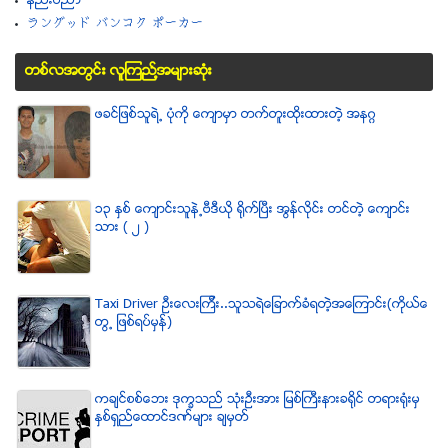
နည္းပညာ
ラングッド バンコク ポーカー
တစ္လအတြင္း လူၾကည္႔အမ်ားဆံုး
ဖခင္ျဖစ္သူရဲ႕ ပံုကို ေက်ာမွာ တက္တူးထိုးထားတဲ့ အနဂၢ
၁၃ ႏွစ္ ေက်ာင္းသူနဲ႕ဗီဒီယို ရိုက္ျပီး အြန္လိုင္း တင္တဲ့ ေက်ာင္း
သား ( ၂ )
Taxi Driver ဦးေလးၾကီး..သူသရဲေျခာက္ခံရတဲ့အေၾကာင္း(ကိုယ္ေ
တြ႕ ျဖစ္ရပ္မွန္)
ကခ်င္စစ္ေဘး ဒုကၡသည္ သံုးဦးအား ျမစ္ႀကီးနားခရိုင္ တရားရံုးမွ
ႏွစ္ရွည္ေထာင္ဒဏ္မ်ား ခ်မွတ္