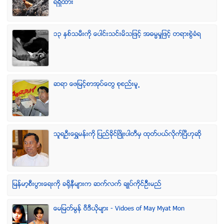
ရရွိထား
၁၃ ႏွစ္သမီးကို ေပါင္းသင္းမိသျဖင့္ အဓမၼမႈျဖင့္ တရားစြဲခံရ
ဆရာ ေဖျမင့္စာအုပ္ေတြ စုစည္းမူ႕
သူရဦးေရႊမန္းကို ျပည္ခိုင္ျဖိဳးပါတီမွ ထုတ္ပယ္လိုက္ျပီဟုဆို
ျမန္မာ့စီးပြားေရးကို ခရိုနီမ်ားက ဆက္လက္ ခ်ဳပ္ကိုင္ဥိီးမည္
ေမျမတ္မြန္ ဗီဒီယုိမ်ား - Vidoes of May Myat Mon