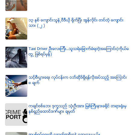
၁၃ ႏွစ္ ေက်ာင္းသူနဲ႕ဗီဒီယို ရိုက္ျပီး အြန္လိုင္း တင္တဲ့ ေက်ာင္း
သား ( ၂ )
Taxi Driver ဦးေလးၾကီး..သူသရဲေျခာက္ခံရတဲ့အေၾကာင္း(ကိုယ္ေ
တြ႕ ျဖစ္ရပ္မွန္)
သင့္စီးပြားေရး လုပ္ငန္းက ဝဘ္ဆိုဒ္ရွိရန္လိုအပ္သည့္ အေၾကာင္း
၈ ခ်က္
ကခ်င္စစ္ေဘး ဒုကၡသည္ သံုးဦးအား ျမစ္ႀကီးနားခရိုင္ တရားရံုးမွ
ႏွစ္ရွည္ေထာင္ဒဏ္မ်ား ခ်မွတ္
အပစ္ရပ္ေရးကို ေနာက္အစိုးရနဲ႔ ေဆြးေႏြးမယ္။