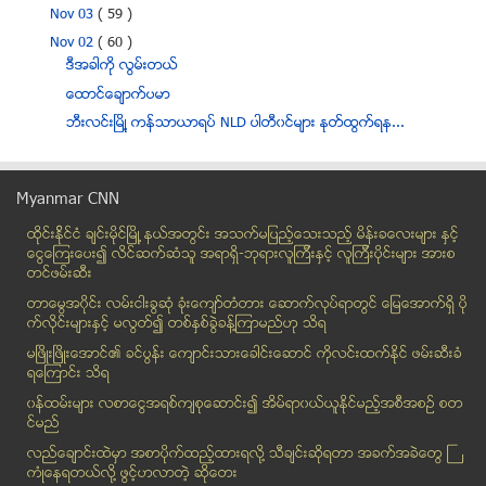
Nov 03
( 59 )
Nov 02
( 60 )
ဒီအခါကို လြမ္းတယ္
ေထာင္ေခ်ာက္ပမာ
ဘီးလင္းျမိဳ႔ ကန္သာယာရပ္ NLD ပါတီ၀င္မ်ား ႏုတ္ထြက္ရန...
ခ်စ္သူမိန္းကေလးမရွိ၍ စိတ္ဓာတ္က်လ်က္ရွိေသာ လူငယ္တစ္...
အခ်ိဳဓာတ္ကို လြန္ကဲစြာ မစားသံုးမိပါေစႏွင့္
Myanmar CNN
Facebook သည္ လူမႈဆက္ဆံေရး၏ နိမိတ္ပံုမ်ား အထင္ဟပ္ဆံ...
ထိုင္းနို္င္ငံ ခ်င္းမိုင္ျမိဳ ့နယ္အတြင္း အသက္မျပည့္ေသးသည့္ မိန္းခေလးမ်ား နွင့္
ဦး႐ုကၡစိုးႏွင့္ မီးစက္သံ တဒုန္းဒုန္း
ေငြေၾကးေပး၍ လိင္ဆက္ဆံသူ အရာရွိ-ဘုရားလူၾကီးနွင့္ လူၾကီးပိုင္းမ်ား အားစ
ဖြံ့ၿဖိဳးတိုးတက္မႈကို ၿခိမ္းေျခာက္ေနေသာ အႏၲရာယ္
တင္ဖမ္းဆီး
လိုင္ဇာ သေဘာတူညီခ်က္လက္မွတ္ထိုးပြဲမွာ က္ကို တက္ေရာ...
တာေမြအ၀ိုင္း လမ္းငါးခြဆံု ခံုးေက်ာ္တံတား ေဆာက္လုပ္ရာတြင္ ေျမေအာက္ရွိ ပို
တတိယလိင္ ခြင့္ျပဳမည္ဟု ဂ်ာမနီထုတ္ျပန္
က္လိုင္းမ်ားႏွင့္ မလြတ္၍ တစ္ႏွစ္ခြဲခန္႔ၾကာမည္ဟု သိရ
ဒီကေန႔ ကစားမယ့္ Premier League ပြဲစဥ္ေတြ အတြက္ ပြ...
မၿဖိဳးၿဖိဳးေအာင္၏ ခင္ပြန္း ေက်ာင္းသားေခါင္းေဆာင္ ကိုလင္းထက္ႏိုင္ ဖမ္းဆီးခံ
ရေၾကာင္း သိရ
ျမန္မာႏိုင္ငံသို႔ ဝင္ေရာက္မည့္ တိုင္ဖုန္းမုန္တိုင္...
၀န္ထမ္းမ်ား လစာေငြအရစ္က်စုေဆာင္း၍ အိမ္ရာ၀ယ္ယူႏုိင္မည့္အစီအစဥ္ စတ
ပုဂံတြင္ ေလးေနရာ အင္တာနက္ အခမဲ့အသံုးျပဳႏိုင္
င္မည္
ေကအိုင္အို ဒု-ဥကၠဌေဟာင္း ေဒါက္တာ တူးဂ်ာ ပါတီ တည္ေထ...
လည္ေခ်ာင္းထဲမွာ အစာပိုက္ထည့္ထားရလုိ႔ သီခ်င္းဆုိရတာ အခက္အခဲေတြ ႀ
မွတ္တိုင္ (၅၉) အလြန္
ကံဳေနရတယ္လို႔ ဖြင့္ဟလာတဲ့ ဆုိေတး