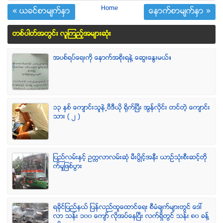
Home
« ယခင္စာမ်က္ႏွာ
ေနာက္စာမ်က္ႏွာ »
တစ္ပါတ္အတြင္း လူၾကည့္အမ်ားဆံုး
အပစ္ရပ္ေရးကို ေနာက္အစိုးရနဲ႔ ေဆြးေႏြးမယ္။
၁၃ ႏွစ္ ေက်ာင္းသူနဲ႕ဗီဒီယို ရိုက္ျပီး အြန္လိုင္း တင္တဲ့ ေက်ာင္း
သား ( ၂ )
ျပည္လမ္းႏွင့္ ဥကၠလာလမ္းဆုံ မီးပြိဳင့္အနီး ယာဥ္သုံးစီးဆင့္တို
က္မႈျဖစ္ပြား
ရခုိင္ျပည္နယ္ ျပန္လည္ထူေထာင္ေရး စီမံခ်က္မ်ားတြင္ ေဒၚ
လာ သန္း ၁၀၀ ေက်ာ္ လုိအပ္ေနၿပီး လက္ရွိတြင္ သန္း ၈၀ ခန္႔