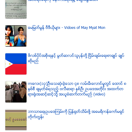
ေမျမတ္မြန္ ဗီဒီယုိမ်ား - Vidoes of May Myat Mon
ဖိလစ္ပိုင္အစိုးရႏွင့္ မြတ္ဆလင္သူပုန္တို႔ ၿငိမ္းခ်မ္းေရးစာခ်ဳပ္ ခ်ဳပ္
ဆိုမည္
ကေလး(၁၃)ဦးေသဆံုးခဲ့ေသာ ၄၈ လမ္းမီးေလာင္မႈတြင္ ေထာင္ ၈
ႏွစ္စီ ခ်မွတ္ခံရသည့္ ဗလီဆရာ ႏွစ္ဦး ဥပေဒအတိုင္း အထက္တ
ရားရံုးအဆင့္ဆင့္သို႔ အယူခံဆက္တက္မည္ (video)
ဘာသာေရးဥပေဒၾကမ္းကို ျပန္ရုတ္သိမ္းဖို႔ အေမရိကန္ေကာ္မရွင္
တိုက္တြန္း