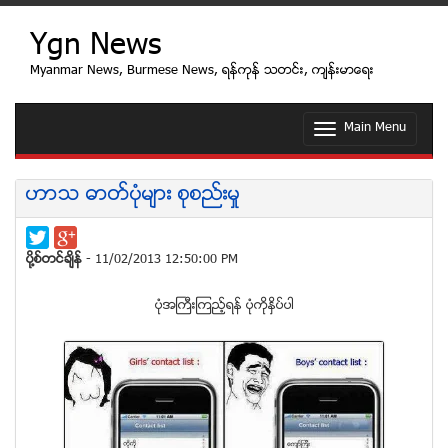
Ygn News
Myanmar News, Burmese News, ရန္ကုန္ သတင္း, က်န္းမာေရး
Main Menu
T
o
g
g
ဟာသ ဓာတ္ပုံမ်ား စုစည္းမႈ
l
e
n
a
ပုိ႔စ္တင္ခ်ိန္
- 11/02/2013 12:50:00 PM
v
i
ပုံအႀကီးၾကည့္ရန္ ပုံကုိႏွိပ္ပါ
g
a
t
i
o
n