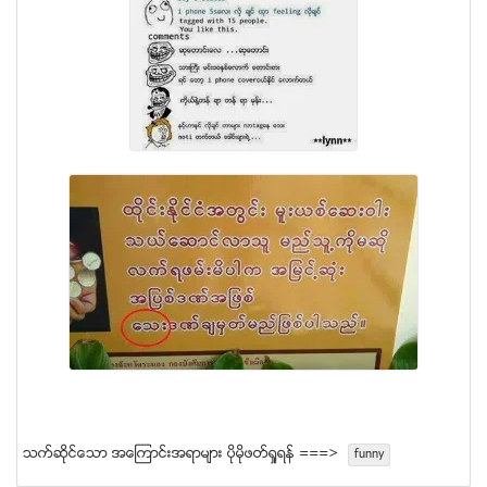
သက္ဆုိင္ေသာ အေၾကာင္းအရာမ်ား ပုိမုိဖတ္ရႈရန္ ===>
funny