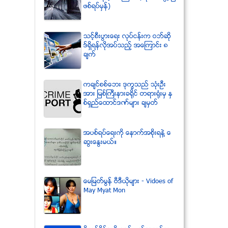
ဖစ္ရပ္မွန္)
သင့္စီးပြားေရး လုပ္ငန္းက ဝဘ္ဆို
ဒ္ရွိရန္လိုအပ္သည့္ အေၾကာင္း ၈
ခ်က္
ကခ်င္စစ္ေဘး ဒုကၡသည္ သံုးဦး
အား ျမစ္ႀကီးနားခရိုင္ တရားရံုးမွ ႏွ
စ္ရွည္ေထာင္ဒဏ္မ်ား ခ်မွတ္
အပစ္ရပ္ေရးကို ေနာက္အစိုးရနဲ႔ ေ
ဆြးေႏြးမယ္။
ေမျမတ္မြန္ ဗီဒီယုိမ်ား - Vidoes of
May Myat Mon