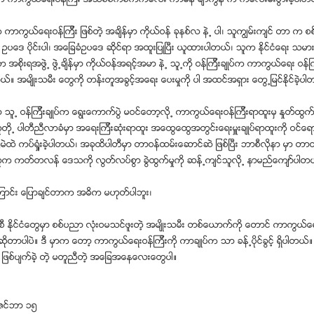
င္ငံမွာ ကာကြယ္ေရးဝန္ၾကီး အသစ္စက္စက္ကေလး ကာမဲန္ ခ်ာကြန္ က ကေလးမီးဖြားခဲ့ပါတ
ာကြယ္ေရးဝန္ၾကီး ျဖစ္တဲ့ အခ်ိန္မွာ ကိုယ္ဝန္ ခုနစ္လ နဲ႕ ပါ၊ သူကြၽမ္းက်င္ တာ က 
 ဥပေဒ ပိုင္းပါ၊ အေျခခံဥပေဒ ဆိုင္ရာ အထူးျပဳျပီး ယူထားပါတယ္၊ သူက ႏိုင္ငံေရး သမား
 အစိုးရအဖြဲ႕ ဖြဲ႕ခ်ိန္မွာ ကိုယ္ဝန္အရင့္အမာ နဲ႕ သူ႕ကို ဝန္ၾကီးခ်ဳပ္က ကာကြယ္ေရး ဝန
တယ္။ အမ်ိဳးသမီး ေတြကို တန္းတူအခြင့္အေရး ေပးမႈကို ပါ အထင္အရွား ေတြ႕ျမင္ႏိုင္ခဲ့ပ
 သူ႕ ဝန္ၾကီးခ်ဳပ္က ေရြးေကာက္ပြဲ မဝင္ေတာ့လို႕ ကာကြယ္ေရးဝန္ၾကီးရာထူးမွ ႏႈတ္ထြက္
ို႕ ပါတီညီလာခံမွာ အေရးၾကီးဆုံးရာထူး အေထြေထြအတြင္းေရးမႉးခ်ဳပ္ရာထူးကို ဝင္ေရာက
မဲထဲ ကပ္ရွုံးခဲ့ပါတယ္၊ အခုထိပါတီမွာ တာဝန္ထမ္းေဆာင္ဆဲ ျဖစ္ျပီး ဘာစီလိုနာ မွာ တာ
က ကတ္တလန္ ေဒသကို လြတ္လပ္စြာ ခြဲထြက္မႈကို ဆန္႕က်င္သူလို႕ နာမည္ေက်ာ္ပါတ
ာင္း ေျပာခ်င္တာက အဓိက မဟုတ္ပါဘူး၊
စီ ႏိုင္ငံေတြမွာ စစ္ပညာ လုံးဝမသင္ဖူးတဲ့ အမ်ိဳးသမီး တစ္ေယာက္ကို ေတာင္ ကာကြယ္ေ
ိုတာပါပဲ။ ဒီ မွာက ေတာ့ ကာကြယ္ေရးဝန္ၾကီးကို ကာခ်ဳပ္က သာ ခန္႕ပိုင္ခြင့္ ရွိပါတယ္။
ာ ျဖစ္ပ်က္ခဲ့ တဲ့ မတူညီတဲ့ အေျခအေနေလးေတြပါ။
ဇင္ဘာ ၁၅