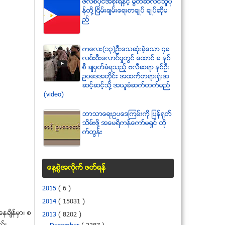
ဖိလစ္ပိုင္အစိုးရႏွင့္ မြတ္ဆလင္သူပု
န္တို႔ ၿငိမ္းခ်မ္းေရးစာခ်ဳပ္ ခ်ဳပ္ဆိုမ
ည္
ကေလး(၁၃)ဦးေသဆံုးခဲ့ေသာ ၄၈
လမ္းမီးေလာင္မႈတြင္ ေထာင္ ၈ ႏွစ္
စီ ခ်မွတ္ခံရသည့္ ဗလီဆရာ ႏွစ္ဦး
ဥပေဒအတိုင္း အထက္တရားရံုးအ
ဆင့္ဆင့္သို႔ အယူခံဆက္တက္မည္
(video)
ဘာသာေရးဥပေဒၾကမ္းကို ျပန္ရုတ္
သိမ္းဖို႔ အေမရိကန္ေကာ္မရွင္ တို
က္တြန္း
ေန႔စြဲအလိုက္ ဖတ္ရန္
2015
( 6 )
2014
( 15031 )
ခ်ိန္မွာ၊ စ
2013
( 8202 )