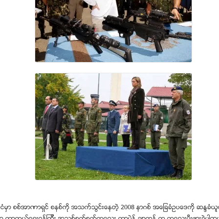
ုင္ငံမွာ စစ္အာဏာရွင္ စနစ္ကို အသက္သြင္းေနတဲ့ 2008 နာဂစ္ အေျခခံဥပေဒကို ဆႏၵခံယူေန