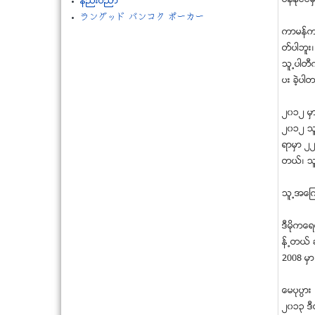
ပိန္ႏို
နည္းပညာ
ラングッド バンコク ポーカー
ကာမန္က က
တ္ပါဘူး၊
သူ႕ပါတီက
ပး ခဲ့ပါ
၂၀၁၂ မွာ
၂၀၁၂ သူတ
ရာမွာ ၂၂
တယ္၊ သူ
သူ႕အေၾက
ဒီမိုကေရ
န္႕တယ္ ဆ
2008 မွ
ေမပုပၸား
၂၀၁၃ ဒီ