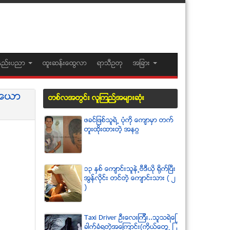
နည္းပညာ
ထူးဆန္းေထြလာ
ရာသီဥတု
အျခား
စ္ေယာ
တစ္လအတြင္း လူၾကည္႔အမ်ားဆံုး
ဖခင္ျဖစ္သူရဲ႕ ပံုကို ေက်ာမွာ တက္
တူးထိုးထားတဲ့ အနဂၢ
၁၃ ႏွစ္ ေက်ာင္းသူနဲ႕ဗီဒီယို ရိုက္ျပီး
အြန္လိုင္း တင္တဲ့ ေက်ာင္းသား ( ၂
)
Taxi Driver ဦးေလးၾကီး..သူသရဲေျ
ခာက္ခံရတဲ့အေၾကာင္း(ကိုယ္ေတြ႕ ျ