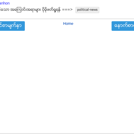
nhon
္ေသာ အေၾကာင္းအရာမ်ား ပုိမုိဖတ္ရႈရန္ ===>
political-news
Home
္စာမ်က္ႏွာ
ေနာက္စာမ