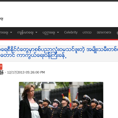
ေရး
ပြားေရး
က်န္းမာေရး
ပညာေရး
Celebrity
ဟာသ
အားကစား
ုကေရစီႏိုင္ငံေတြမွာစစ္ပညာလုံးဝမသင္ဖူးတဲ့ အမ်ိဳးသမီးတ
ုေတာင္ ကာကြယ္ေရးဝန္ၾကီးခန္႕
်ိန္
- 12/17/2013 05:26:00 PM