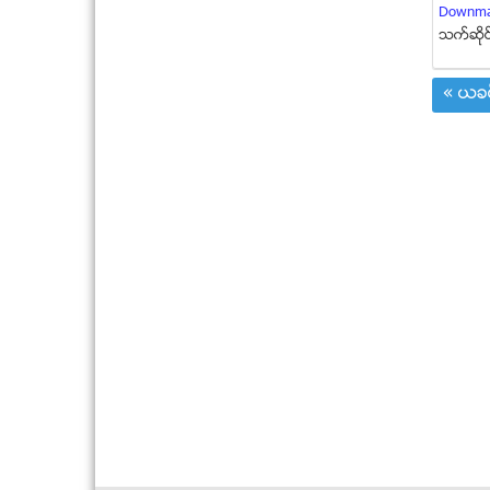
Downma
သက္ဆုိင
« ယခင