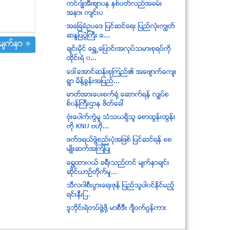
ကင္ဂ်ံဳအီးစ်ာပန ႏွစ္ပတ္လည္အခမ္း
အနား က်င္းပ
အေျခခံဥပေဒ ျပင္ဆင္ေရး ျပည္လံုးကၽြတ္
ဆႏၵျပပြဲႀကီး ေ...
်က္ႏွာ »
ခ်င္းမိုင္ ေရႊ႕ေျပာင္းအလုပ္သမားစုရပ္ကို
ထိုင္းရဲ ၀...
ေဒၚေအာင္ဆန္းစုၾကည္၏ အေဖ်ာက္ေက်း
ရြာ မိန္႔ခြန္းအျပည္...
ဓာတ္အားေပးစက္႐ုံ ေဆာက္ရန္ လွ်ပ္စ
စ္၀န္ႀကီးဌာန ဖိတ္ေခၚ
ဗံုးေပါက္ကြဲမႈ သံသယရွိသူ ေစာထြန္းထြန္း
ကို KNU ဗဟို...
ဖက္ဒရယ္ဖြဲ႔စည္းပုံအျဖစ္ ျပင္ဆင္ရန္ ၈၈
မ်ဳိးဆက္အၾကံျပဳ
ေရႊထား၀ယ္ ခရီးသည္တင္ မ်က္ႏွာခ်င္း
ဆိုင္ယာဥ္တုိက္မႈ...
သီလ၀ါစီးပြားေရးဇုန္ ျပည္သူပါ၀င္ႏုိင္မည့္
ရင္းႏွီးျ...
ဒူဘိုင္းရဲတပ္ဖြဲ႔ဖို႔ မာစီဒီး ဂ်ီဝက္ဂြန္ကား
ေကအိုင္ေအကို ရွမ္းမ်ိဳးႏြယ္စုမ်ား ဆႏၵျပမ