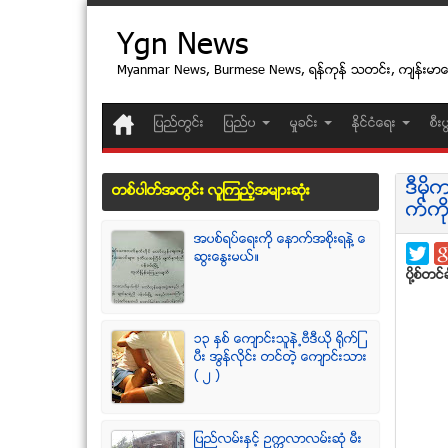
Ygn News
Myanmar News, Burmese News, ရန္ကုန္ သတင္း, က်န္းမာ
ျပည္တြင္း
ျပည္ပ
မႈခင္း
ႏုိင္ငံေရး
စီး
ဒီမိ
တစ္ပါတ္အတြင္း လူၾကည့္အမ်ားဆံုး
က္ကိ
အပစ္ရပ္ေရးကို ေနာက္အစိုးရနဲ႔ ေ
ဆြးေႏြးမယ္။
ပုိ႔စ္တင္ခ
၁၃ ႏွစ္ ေက်ာင္းသူနဲ႕ဗီဒီယို ရိုက္ျ
ပီး အြန္လိုင္း တင္တဲ့ ေက်ာင္းသား
( ၂ )
ျပည္လမ္းႏွင့္ ဥကၠလာလမ္းဆုံ မီး