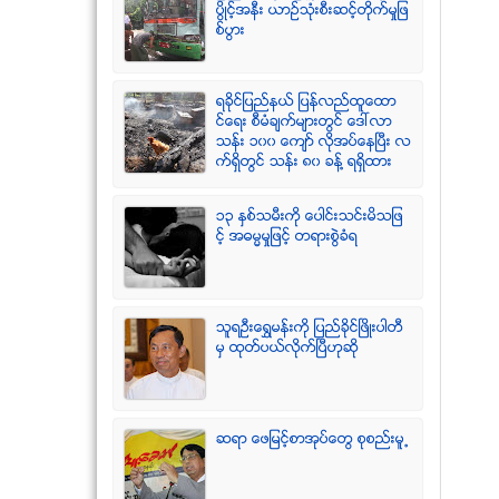
ပြိဳင့္အနီး ယာဥ္သုံးစီးဆင့္တိုက္မႈျဖ
စ္ပြား
ရခုိင္ျပည္နယ္ ျပန္လည္ထူေထာ
င္ေရး စီမံခ်က္မ်ားတြင္ ေဒၚလာ
သန္း ၁၀၀ ေက်ာ္ လုိအပ္ေနၿပီး လ
က္ရွိတြင္ သန္း ၈၀ ခန္႔ ရရွိထား
၁၃ ႏွစ္သမီးကို ေပါင္းသင္းမိသျဖ
င့္ အဓမၼမႈျဖင့္ တရားစြဲခံရ
သူရဦးေရႊမန္းကို ျပည္ခိုင္ျဖိဳးပါတီ
မွ ထုတ္ပယ္လိုက္ျပီဟုဆို
ဆရာ ေဖျမင့္စာအုပ္ေတြ စုစည္းမူ႕