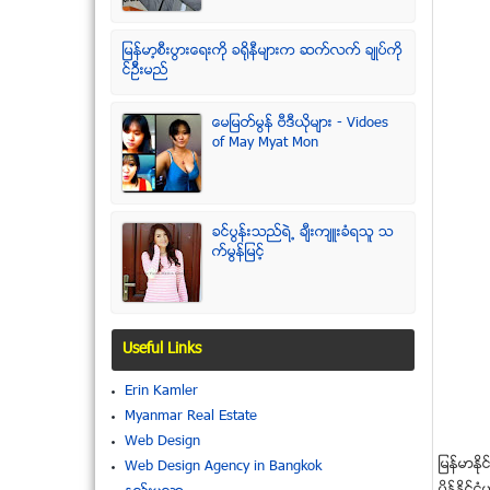
ျမန္မာ့စီးပြားေရးကို ခရိုနီမ်ားက ဆက္လက္ ခ်ဳပ္ကို
င္ဥိီးမည္
ေမျမတ္မြန္ ဗီဒီယုိမ်ား - Vidoes
of May Myat Mon
ခင္ပြန္းသည္ရဲ႕ ခ်ီးက်ဴးခံရသူ သ
က္မြန္ျမင့္
Useful Links
Erin Kamler
Myanmar Real Estate
Web Design
ျမန္မာႏိ
Web Design Agency in Bangkok