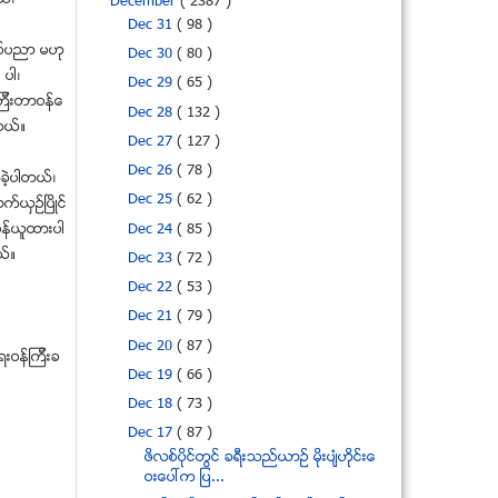
ယ္၊
December
( 2387 )
Dec 31
( 98 )
စစ္ပညာ မဟု
Dec 30
( 80 )
 ပါ၊
Dec 29
( 65 )
္ၾကီးတာဝန္ေ
Dec 28
( 132 )
ါတယ္။
Dec 27
( 127 )
Dec 26
( 78 )
ခဲ့ပါတယ္၊
Dec 25
( 62 )
္ယွဥ္ျပိဳင္
Dec 24
( 85 )
ဝန္ယူထားပါ
ယ္။
Dec 23
( 72 )
Dec 22
( 53 )
Dec 21
( 79 )
Dec 20
( 87 )
ရးဝန္ၾကီးခ
Dec 19
( 66 )
Dec 18
( 73 )
Dec 17
( 87 )
ဖိလစ္ပုိင္တြင္ ခရီးသည္ယာဥ္ မုိးပ်ံဟုိင္းေ
ဝးေပၚက ျပ...