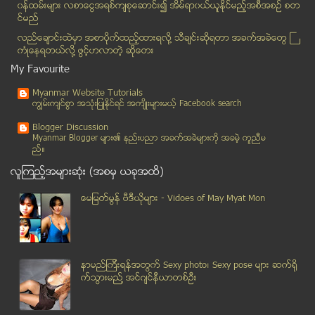
၀န္ထမ္းမ်ား လစာေငြအရစ္က်စုေဆာင္း၍ အိမ္ရာ၀ယ္ယူႏုိင္မည့္အစီအစဥ္ စတ
ရ၅%ဒီမိုုကေရစီျဖစ္သေယာင္လုုပ္ထားေသာ္လည္းအမွန္မွာ ၀...
င္မည္
ဒီမိုကေရစီႏိုင္ငံေတြမွာစစ္ပညာလုံးဝမသင္ဖူးတဲ့ အမ်ိဳ...
လည္ေခ်ာင္းထဲမွာ အစာပိုက္ထည့္ထားရလုိ႔ သီခ်င္းဆုိရတာ အခက္အခဲေတြ ႀ
ျမန္မာျမားပစ္အဖြဲ႕အတြက္ပထမဆံုးေရႊတံဆိပ္မေအာင္ငွိမ္...
ကံဳေနရတယ္လို႔ ဖြင့္ဟလာတဲ့ ဆုိေတး
ဆီးဂိမ္းပိတ္ပဲြမွာ အေကာင္းဆံုးတင္ဆက္ဦးမယ့္ နီနီခင...
My Favourite
အကယ္ဒမီပြဲတက္ဝတ္စံုအတြက္ ဘန္ေကာက္ကို ေစ်းဝယ္ ထြက္ခ...
Myanmar Website Tutorials
ဒဂံုေတာင္ လူသတ္မႈတရားခံအား ဖမ္းဆီးရမိ
ကၽြမ္းက်င္စြာ အသုံးျပဳႏုိင္ရင္ အက်ိဳးမ်ားမယ့္ Facebook search
အမ်ိဳးသမီးေတြ မျငင္းရက္ႏိုင္ေလာက္တဲ့ အမ်ိဳးသား၆မ်ိဳး
Blogger Discussion
အကယ္ဒမီ ဗန္းကိုင္ ရွစ္ဦးကို စင္ကာပူႏုိင္ငံသား မစၥ...
Myanmar Blogger မ်ား၏ နည္းပညာ အခက္အခဲမ်ားကုိ အခမဲ့ ကူညီမ
ည္။
ဂုဏ္ရည္ေအးေက်ာ္ Missiology ကေပးသည့္ အင္တာနက္ဆု ပထမ...
လူၾကည့္အမ်ားဆုံး (အစမွ ယခုအထိ)
ယခင္ျဖစ္ခဲ့သည့္ အေၾကာင္းအရာမ်ားကို ဆိုေတး မသိေသးေၾ...
ကိုယ္လုပ္တဲ့ အလုပ္နဲ႔ ပတ္သက္တာ မွန္သမွ် အေကာင္းဆံု...
ေမျမတ္မြန္ ဗီဒီယုိမ်ား - Vidoes of May Myat Mon
အလြယ္ကူဆံုး ဝိတ္ခ်နည္းမ်ား
First Eleven Sports Journal အတြဲ(၁၄) အမွတ္(၂၉)
ရတနာပံုေန႔စဥ္သတင္းစာ (၁၇-၁၂-၂၀၁၃) အဂၤါေန႔
နာမည္ၾကီးရန္အတြက္ Sexy photo၊ Sexy pose မ်ား ဆက္ရို
Mizzima Daily သတင္းစာ (၁၆-၁၂-၂၀၁၃)
က္သြားမည္႔ အင္ဂ်င္နီယာတစ္ဦး
မ်က္ရည္မ်ား၊ ပဋိပကၡမ်ားၾကားက ျမန္မာ-အင္ဒို ေဘာလံုးပဲြ
Planet Evening News Sheet (16-Dec-2013)