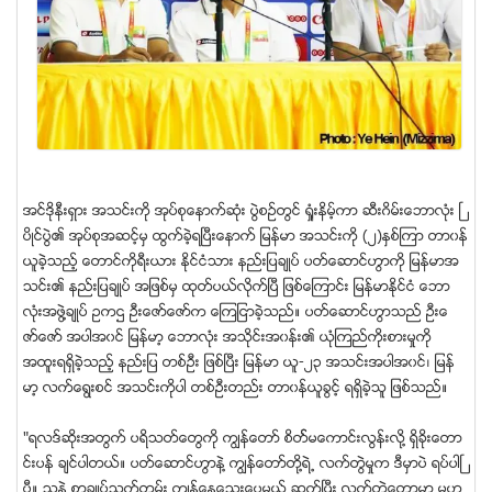
အင္ဒိုနီးရွား အသင္းကို အုပ္စုေနာက္ဆံုး ပြဲစဥ္တြင္ ရႈံးနိမ့္ကာ ဆီးဂိမ္းေဘာလံုး ၿ
ပိဳင္ပြဲ၏ အုပ္စုအဆင့္မွ ထြက္ခဲ့ရၿပီးေနာက္ ျမန္မာ အသင္းကို (၂)ႏွစ္ၾကာ တာ၀န္
ယူခဲ့သည့္ ေတာင္ကိုရီးယား ႏုိင္ငံသား နည္းျပခ်ဳပ္ ပတ္ေဆာင္ဟြာကို ျမန္မာအ
သင္း၏ နည္းျပခ်ဳပ္ အျဖစ္မွ ထုတ္ပယ္လိုက္ၿပီ ျဖစ္ေၾကာင္း ျမန္မာႏိုင္ငံ ေဘာ
လံုးအဖြဲ႔ခ်ဳပ္ ဥကဌ ဦးေဇာ္ေဇာ္က ေၾကျငာခဲ့သည္။ ပတ္ေဆာင္ဟြာသည္ ဦးေ
ဇာ္ေဇာ္ အပါအ၀င္ ျမန္မာ့ ေဘာလံုး အသိုင္းအ၀န္း၏ ယံုၾကည္ကိုးစားမႈကို
အထူးရရွိခဲ့သည့္ နည္းျပ တစ္ဦး ျဖစ္ၿပီး ျမန္မာ ယူ-၂၃ အသင္းအပါအ၀င္၊ ျမန္
မာ့ လက္ေရြးစင္ အသင္းကိုပါ တစ္ဦးတည္း တာ၀န္ယူခြင့္ ရရွိခဲ့သူ ျဖစ္သည္။
"ရလဒ္ဆိုးအတြက္ ပရိသတ္ေတြကို ကြၽန္ေတာ္ စိတ္္မေကာင္းလြန္းလို႔ ရွိခိုးေတာ
င္းပန္ ခ်င္ပါတယ္။ ပတ္ေဆာင္ဟြာနဲ႔ ကြၽန္ေတာ္တို႔ရဲ႕ လက္တြဲမႈက ဒီမွာပဲ ရပ္ပါၿ
ပီ။ သူနဲ႔ စာခ်ဳပ္သက္တမ္း က်န္ေနေသးေပမယ့္ ဆက္ၿပီး လက္တြဲေတာ့မွာ မဟု