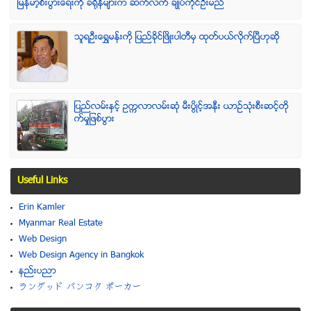
ျမန္မာ့စီးပြားေရးကို ခရိုနီမ်ားက ဆက္လက္ ခ်ဳပ္ကိုင္ဥိီးမည္
သူရဦးေရႊမန္းကို ျပည္ခိုင္ျဖိဳးပါတီမွ ထုတ္ပယ္လိုက္ျပီဟုဆို
ျပည္လမ္းႏွင့္ ဥကၠလာလမ္းဆုံ မီးပြိဳင့္အနီး ယာဥ္သုံးစီးဆင့္တို
က္မႈျဖစ္ပြား
Useful Links
Erin Kamler
Myanmar Real Estate
Web Design
Web Design Agency in Bangkok
နည္းပညာ
ラングッド バンコク ポーカー