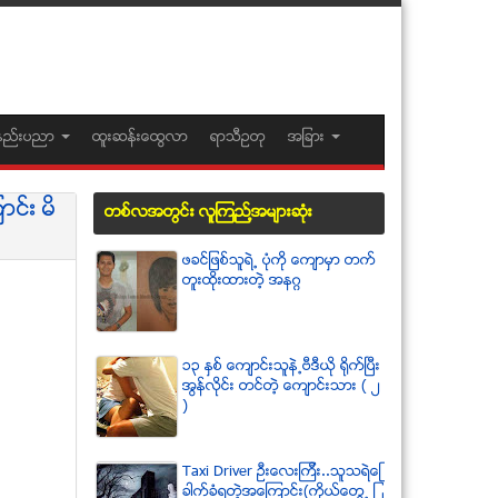
နည္းပညာ
ထူးဆန္းေထြလာ
ရာသီဥတု
အျခား
င္း မိ
တစ္လအတြင္း လူၾကည္႔အမ်ားဆံုး
ဖခင္ျဖစ္သူရဲ႕ ပံုကို ေက်ာမွာ တက္
တူးထိုးထားတဲ့ အနဂၢ
၁၃ ႏွစ္ ေက်ာင္းသူနဲ႕ဗီဒီယို ရိုက္ျပီး
အြန္လိုင္း တင္တဲ့ ေက်ာင္းသား ( ၂
)
Taxi Driver ဦးေလးၾကီး..သူသရဲေျ
ခာက္ခံရတဲ့အေၾကာင္း(ကိုယ္ေတြ႕ ျ