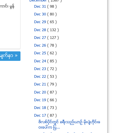
December
( 2387 )
င္း မြန္
Dec 31
( 98 )
Dec 30
( 80 )
Dec 29
( 65 )
Dec 28
( 132 )
Dec 27
( 127 )
Dec 26
( 78 )
Dec 25
( 62 )
်က္ႏွာ »
Dec 24
( 85 )
Dec 23
( 72 )
Dec 22
( 53 )
Dec 21
( 79 )
Dec 20
( 87 )
Dec 19
( 66 )
Dec 18
( 73 )
Dec 17
( 87 )
ဖိလစ္ပုိင္တြင္ ခရီးသည္ယာဥ္ မုိးပ်ံဟုိင္းေ
ဝးေပၚက ျပ...