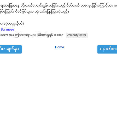
ေရးအေျခအေန တိုးတက္ေကာင္းမြန္လာျခင္းသည္ စိတ္ဓာတ္ မာေက်ာျခင္းေၾကာင့္သာ ေကာ
ဖစ္ေၾကာင္း မိခင္ျဖစ္သူက သံုးသပ္ေျပာၾကားခဲ့သည္။
လ(ဒဂံုတကၠသိုလ္)
 Burmese
္ေသာ အေၾကာင္းအရာမ်ား ပုိမုိဖတ္ရႈရန္ ===>
celebrity-news
Home
္စာမ်က္ႏွာ
ေနာက္စာမ