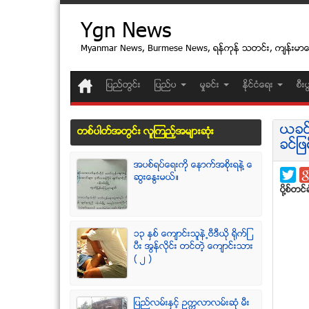
Ygn News
Myanmar News, Burmese News, ရန္ကုန္ သတင္း, က်န္းမာ
ျပည္တြင္း
ျပည္ပ
မႈခင္း
ႏုိင္ငံေရး
စီး
ယခင္
တစ္ပါတ္အတြင္း လူၾကည့္အမ်ားဆံုး
ခင္ျ
အပစ္ရပ္ေရးကို ေနာက္အစိုးရနဲ႔ ေ
ဆြးေႏြးမယ္။
ပုိ႔စ္တင္ခ
၁၃ ႏွစ္ ေက်ာင္းသူနဲ႕ဗီဒီယို ရိုက္ျ
ပီး အြန္လိုင္း တင္တဲ့ ေက်ာင္းသား
( ၂ )
ျပည္လမ္းႏွင့္ ဥကၠလာလမ္းဆုံ မီး