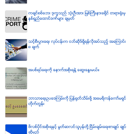
ကခ်င္စစ္ေဘး ဒုကၡသည္ သံုးဦးအား ျမစ္ႀကီးနားခရိုင္ တရားရံုးမွ
ႏွစ္ရွည္ေထာင္ဒဏ္မ်ား ခ်မွတ္
သင့္စီးပြားေရး လုပ္ငန္းက ဝဘ္ဆိုဒ္ရွိရန္လိုအပ္သည့္ အေၾကာင္း
၈ ခ်က္
အပစ္ရပ္ေရးကို ေနာက္အစိုးရနဲ႔ ေဆြးေႏြးမယ္။
ဘာသာေရးဥပေဒၾကမ္းကို ျပန္ရုတ္သိမ္းဖို႔ အေမရိကန္ေကာ္မရွင္
တိုက္တြန္း
ဖိလစ္ပိုင္အစိုးရႏွင့္ မြတ္ဆလင္သူပုန္တို႔ ၿငိမ္းခ်မ္းေရးစာခ်ဳပ္ ခ်ဳပ္
ဆိုမည္