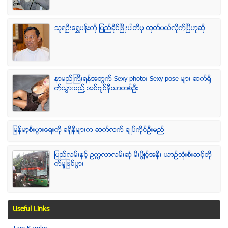
သူရဦးေရႊမန္းကို ျပည္ခိုင္ျဖိဳးပါတီမွ ထုတ္ပယ္လိုက္ျပီဟုဆို
နာမည္ၾကီးရန္အတြက္ Sexy photo၊ Sexy pose မ်ား ဆက္ရို
က္သြားမည္႔ အင္ဂ်င္နီယာတစ္ဦး
ျမန္မာ့စီးပြားေရးကို ခရိုနီမ်ားက ဆက္လက္ ခ်ဳပ္ကိုင္ဥိီးမည္
ျပည္လမ္းႏွင့္ ဥကၠလာလမ္းဆုံ မီးပြိဳင့္အနီး ယာဥ္သုံးစီးဆင့္တို
က္မႈျဖစ္ပြား
Useful Links