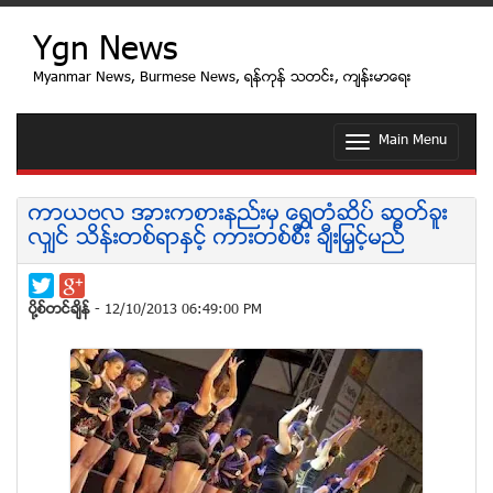
Ygn News
Myanmar News, Burmese News, ရန္ကုန္ သတင္း, က်န္းမာေရး
Main Menu
T
o
g
g
ကာယဗလ အားကစားနည္းမွ ေရႊတံဆိပ္ ဆြတ္ခူး
l
လွ်င္ သိန္းတစ္ရာႏွင့္ ကားတစ္စီး ခ်ီးျမႇင့္မည္
e
n
a
v
ပုိ႔စ္တင္ခ်ိန္
- 12/10/2013 06:49:00 PM
i
g
a
t
i
o
n