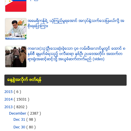
အေမရိကန္ရဲ႕ ယံုၾကည္မႈရေအာင္ အလုပ္နဲ႔သက္ေသျပမယ္လုိ႔ အ
စုိးရေျပာၾကား
ကေလး(၁၃)ဦးေသဆံုးခဲ့ေသာ ၄၈ လမ္းမီးေလာင္မႈတြင္ ေထာင္ ၈
ႏွစ္စီ ခ်မွတ္ခံရသည့္ ဗလီဆရာ ႏွစ္ဦး ဥပေဒအတိုင္း အထက္တ
ရားရံုးအဆင့္ဆင့္သို႔ အယူခံဆက္တက္မည္ (video)
ေန႔စြဲအလိုက္ ဖတ္ရန္
2015
( 6 )
2014
( 15031 )
2013
( 8202 )
December
( 2387 )
Dec 31
( 98 )
Dec 30
( 80 )