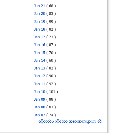
Jan 21
( 68 )
Jan 20
( 83 )
Jan 19
( 99 )
Jan 18
( 82 )
Jan 17
( 73 )
Jan 16
( 87 )
Jan 15
( 70 )
Jan 14
( 60 )
Jan 13
( 82 )
Jan 12
( 90 )
Jan 11
( 92 )
Jan 10
( 101 )
Jan 09
( 88 )
Jan 08
( 83 )
Jan 07
( 74 )
ဇင့္ဓာတ္ပါ၀င္ေသာ အစားအစာမ်ားက ဆီး
ခ်ိဳေသြးခ်ိဳေရာဂါ...