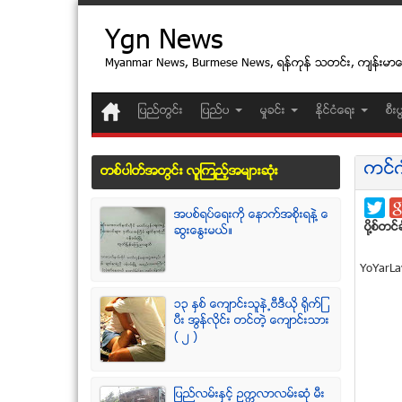
Ygn News
Myanmar News, Burmese News, ရန္ကုန္ သတင္း, က်န္းမာ
ျပည္တြင္း
ျပည္ပ
မႈခင္း
ႏုိင္ငံေရး
စီး
ကင္ဂ
တစ္ပါတ္အတြင္း လူၾကည့္အမ်ားဆံုး
အပစ္ရပ္ေရးကို ေနာက္အစိုးရနဲ႔ ေ
ပုိ႔စ္တင္ခ
ဆြးေႏြးမယ္။
YoYarLa
၁၃ ႏွစ္ ေက်ာင္းသူနဲ႕ဗီဒီယို ရိုက္ျ
ပီး အြန္လိုင္း တင္တဲ့ ေက်ာင္းသား
( ၂ )
ျပည္လမ္းႏွင့္ ဥကၠလာလမ္းဆုံ မီး