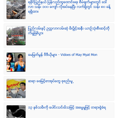
ရခုိင္ျပည္နယ္ ျပန္လည္ထူေထာင္ေရး စီမံခ်က္မ်ားတြင္ ေဒၚ
လာ သန္း ၁၀၀ ေက်ာ္ လုိအပ္ေနၿပီး လက္ရွိတြင္ သန္း ၈၀ ခန္႔
ရရွိထား
ျပည္လမ္းႏွင့္ ဥကၠလာလမ္းဆုံ မီးပြိဳင့္အနီး ယာဥ္သုံးစီးဆင့္တို
က္မႈျဖစ္ပြား
ေမျမတ္မြန္ ဗီဒီယုိမ်ား - Vidoes of May Myat Mon
ဆရာ ေဖျမင့္စာအုပ္ေတြ စုစည္းမူ႕
၁၃ ႏွစ္သမီးကို ေပါင္းသင္းမိသျဖင့္ အဓမၼမႈျဖင့္ တရားစြဲခံရ