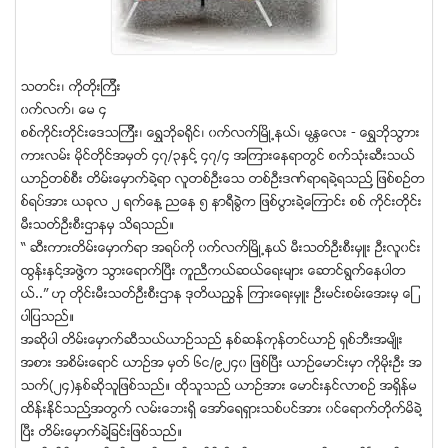
သတင္း၊ ကိုတိုးၾကီး
၀က္လက္၊ ေမ ၄
စစ္ကိုင္းတိုင္းေဒသၾကီး၊ ေရႊဘိုခရိုင္၊ ၀က္လက္ျမိဳ႕နယ္၊ မႏၱေလး - ေရႊဘိုသြာား
ကားလမ္း မိုင္တိုင္အမွတ္ ၄၇/၃ႏွင္႔ ၄၇/၄ အၾကားေနရာတြင္ စက္သံုးဆီးသယ္
ယာဥ္တစ္စီး တိမ္းေမွာက္ခဲ႔ရာ လူတစ္ဦးေသ တစ္ဦးဒဏ္ရာရခဲ႔ရသည္႔ ျဖစ္စဥ္တ
စ္ရပ္အား ယခုလ ၂ ရက္ေန႔ ညေန ၅ နာရီခြဲက ျဖစ္ပြားခဲ႔ေၾကာင္း စစ္ ကိုင္းတိုင္း
မီးသတ္ဦးစီးဌာနမွ သိရသည္။
“ ဆီးကားတိမ္းေမွာက္ရာ အရပ္ကို ၀က္လက္ျမိဳ႕နယ္ မီးသတ္ဦးစီးမွဴး ဦးလူ၀င္း
ထြန္းႏွင္႔အဖြဲ႔က သြားေရာက္ျပီး ကူညီကယ္ဆယ္ေရးမ်ား ေဆာင္ရြက္ေနပါတ
ယ္..” ဟု တိုင္းမီးသတ္ဦးစီးဌာန ဒုတိယညႊန္ ၾကားေရးမွဴး ဦးမင္းစမ္းေအးမွ ေျ
ပာျပသည္။
အဆိုပါ တိမ္းေမွာက္ဆီသယ္ယာဥ္သည္ နစ္ဆန္ကုန္တင္ယာဥ္ ရွစ္ဘီးအမ်ိဳး
အစား အစိမ္းေရာင္ ယာဥ္အ မွတ္ ၆င/၉၂၄၀ ျဖစ္ျပီး ယာဥ္ေမာင္းမွာ ကိုမိုးဦး အ
သက္(၂၄)ႏွစ္ဆိုသူျဖစ္သည္။ ထိုသူသည္ ယာဥ္အား ေမာင္းႏွင္လာစဥ္ အရွိန္မ
ထိန္းနိုင္သည္႔အတြက္ လမ္းေဘးရွိ ေအာ္ေရရွားသစ္ပင္အား ၀င္ေရာက္တိုက္မိခဲ႔
ျပီး တိမ္းေမွာက္ခဲ႔ျခင္းျဖစ္သည္။