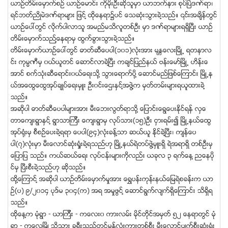
ယာဥ္တိမ္းေမွာက္စဥ္ ယာဥ္ေမာင္း ကိုမိုးဦးဆိုသူမွာ ယာဘက္နား စုပ္ျပဲဒဏ္ရာ၊
ရင္ဘတ္ညိဳမဲဒဏ္ရာမ်ား ျဖင္႔ ထိုေနရာ၌ပင္ ေသဆံုးသြားခဲ႔သည္။ ၎အခ်ိန္တြင္
ယာဥ္ေပၚတြင္ လိုက္ပါလာသူ အမည္မသိလူတစ္ဦး မွာ ဒဏ္ရာမ်ားရရွိျပီး ယာဥ္
တိမ္းေမွာက္သည္႔ေနရာမွ ထြက္ခြားသြားခဲ႔သည္။
တိမ္းေမွာက္ယာဥ္ေပၚတြင္ ဓာတ္ဆီေပပါ(၁၀၁)လံုးအား မႏၱေလးျမိဳ႕ ရတနာလ
င္း ကုမၼဏီမွ ၀ယ္ယူတင္ ေဆာင္လာခဲ႔ျပီး ကခ်င္ျပည္နယ္ ဗန္းေမာ္ျမိဳ႕ ဟိန္းေ
အာင္ စက္သံုးဆီေရာင္း၀ယ္ေရးသို႔ သြားေရာက္ပို႔ ေဆာင္မည္ျဖစ္ေၾကာင္း ျမိဳ႕န
ယ္အေထြေထြအုပ္ခ်ဳပ္ေရးမွဴး ဦး၀င္းေဌးႏွင္႔အဖြဲ႔က မွတ္တမ္းမ်ားရယူထားခဲ႔
သည္။
အဆိုပါ ဓာတ္ဆီေပပါမ်ားအား မီးေဘးလြတ္ရာသို႔ ေျပာင္းေရြေပးနိုင္ရန္ လွေ
တာေက်းရြာႏွင္႔ ရြာသာၾကီး ေက်းရြာမွ လုပ္သား(၁၅)ဦး ငွားရမ္း၍ ျမိဳ႕နယ္ေထြ
အုပ္ရံုးမွ စီစဥ္ေပးခဲ႔ရရာ ေပပါ(၉၄)လံုးခန္႔သာ ဆယ္ယူ နိုင္ခဲ႔ျပီး၊ က်န္ေပ
ပါ(၇)လံုးမွာ မီးေလာင္ဆံုးရံႈးခဲ႔ရသည္ဟု ျမိဳ႕နယ္ရဲတပ္ဖြဲ႔မွဴးရွိ ရဲအရာရွိ တစ္ဦးမွ
ေျပာျပ သည္။ ကယ္ဆယ္ေရး လုပ္ငန္းမ်ားကိုလည္း ယခုလ ၃ ရက္ေန႔ ညေနပို
င္မွ ျပီးစီးခဲ႔သည္ဟု ဆိုသည္။
ထို႔ေၾကာင္႔ အဆိုပါ ယာဥ္တိမ္းေမွာက္မႈအား ေရႊပန္းကုန္းနယ္ေျမရဲစခန္းက ယာ
ဥ္(ပ) ၉/၂၀၁၄ ပုဒ္မ ၃၀၄(က) အရ အမႈဖြင္႔ ေဆာင္ရြက္လ်က္ရွိေၾကာင္း သိရွိရ
သည္။
ထိုေန႔က မံုရြာ - ယာၾကီး - ကေလး၀ ကားလမ္း မိုင္တိုင္အမွတ္ ၅၂ ေနရာတြင္ မံု
ရြာ - ကေလျမိဳ႕သို႔သြား ခရီးသည္တင္မွန္လံုးကားတစ္စီး မီးေလာင္ပ်က္စီးဆံုးရံႈး