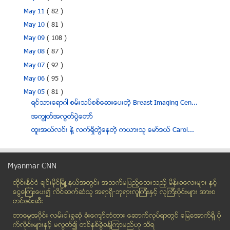
May 11
( 82 )
May 10
( 81 )
May 09
( 108 )
May 08
( 87 )
May 07
( 92 )
May 06
( 95 )
May 05
( 81 )
ရင္သားေရာဂါ စမ္းသပ္စစ္ေဆးေပးတဲ့ Breast Imaging Cen...
အကြၽတ္အလြတ္ပြဲေတာ္
ထူးအယ္လင္း နဲ႔ လက္ရွိတြဲေနတဲ့ ကယားသူ ေမာ္ဒယ္ Carol...
သမၼတႀကီး ဦးသိန္းစိန္၏ ႏိုင္ငံ့ဂုဏ္ေဆာင္ အားကစား စ...
ထီးတစ္ေခ်ာင္းအလား တစ္ခ်က္တည္းနဲ႔ ေခါက္သိမ္းႏိုင္တဲ...
Myanmar CNN
ေတာင္ကိုရီးယား ကူးတို႔သေဘၤာနစ္ျမဳပ္မႈ ေသဆုံးသူ ၂၃၆...
ထိုင္းနို္င္ငံ ခ်င္းမိုင္ျမိဳ ့နယ္အတြင္း အသက္မျပည့္ေသးသည့္ မိန္းခေလးမ်ား နွင့္
အေဝးေျပးလမ္း မေတာ္တဆမႈ မ်ားလာေသာေၾကာင့္ ခရီးသည္တင္...
ေငြေၾကးေပး၍ လိင္ဆက္ဆံသူ အရာရွိ-ဘုရားလူၾကီးနွင့္ လူၾကီးပိုင္းမ်ား အားစ
Computer အေရာင္းဆိုင္၏တံခါးေသာ့ကုိ ေသာ့ျပင္သူႏွင့္...
တင္ဖမ္းဆီး
ျပင္းအား magnitude အဆင့္ ၆ ရွိ ငလ်င္တခု ဂ်ပန္ႏိုုင...
တာေမြအ၀ိုင္း လမ္းငါးခြဆံု ခံုးေက်ာ္တံတား ေဆာက္လုပ္ရာတြင္ ေျမေအာက္ရွိ ပို
ရန္ကုန္-မႏၱေလးလမ္း အျမန္ႏႈန္းတိုင္းတာေရး စက္မ်ား ထ...
က္လိုင္းမ်ားႏွင့္ မလြတ္၍ တစ္ႏွစ္ခြဲခန္႔ၾကာမည္ဟု သိရ