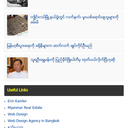
က်ဳိင္းလပ္ၿမိဳ႕နယ္ခြဲတြင္ လက္နက္၊ မူးယစ္ေရာင္းခ်သူမ်ားကို
ဖမ္းမိ
ျမန္မာ့စီးပြားေရးကို ခရိုနီမ်ားက ဆက္လက္ ခ်ဳပ္ကိုင္ဥိီးမည္
သူရဦးေရႊမန္းကို ျပည္ခိုင္ျဖိဳးပါတီမွ ထုတ္ပယ္လိုက္ျပီဟုဆို
Useful Links
Erin Kamler
Myanmar Real Estate
Web Design
Web Design Agency in Bangkok
နည္းပညာ