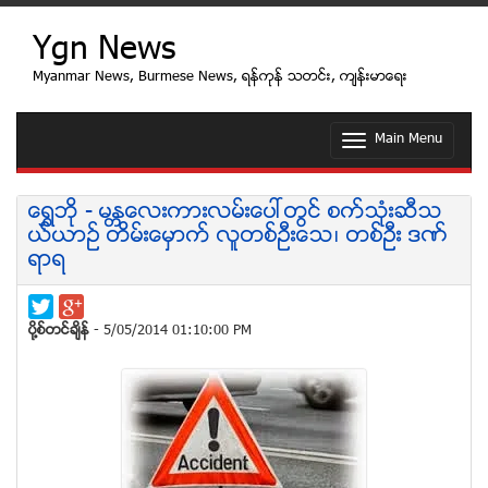
Ygn News
Myanmar News, Burmese News, ရန္ကုန္ သတင္း, က်န္းမာေရး
Main Menu
T
o
g
g
ေရႊဘို - မႏၱေလးကားလမ္းေပၚတြင္ စက္သံုးဆီသ
l
ယ္ယာဥ္ တိမ္းေမွာက္ လူတစ္ဦးေသ၊ တစ္ဦး ဒဏ္
e
ရာရ
n
a
v
i
ပုိ႔စ္တင္ခ်ိန္
- 5/05/2014 01:10:00 PM
g
a
t
i
o
n