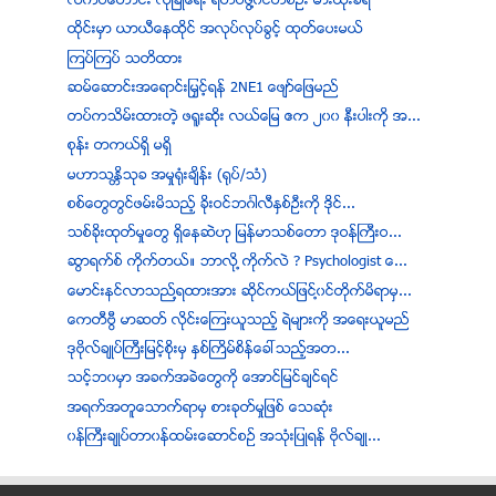
လက္ပံေတာင္း လံုၿခံဳေရး ရဲတပ္ဖြဲ႔၀င္တစ္ဦး ဓားထုိးခံရ
ထိုင္းမွာ ယာယီေနထိုင္ အလုပ္လုပ္ခြင့္ ထုတ္ေပးမယ္
ၾကပ္ၾကပ္ သတိထား
ဆမ္ေဆာင္းအေရာင္းျမႇင့္ရန္ 2NE1 ေဖ်ာ္ေျဖမည္
တပ္ကသိမ္းထားတဲ့ ဖရူးဆိုး လယ္ေျမ ဧက ၂၀၀ နီးပါးကို အ...
စုန္း တကယ္ရွိ မရွိ
မဟာသႏၱိသုခ အမႈရံုးခ်ိန္း (ရုပ္/သံ)
စစ္ေတြတြင္ဖမ္းမိသည့္ ခိုးဝင္ဘဂၤါလီႏွစ္ဦးကို ဒိုင္...
သစ္ခိုးထုတ္မႈေတြ ရွိေနဆဲဟု ျမန္မာသစ္ေတာ ဒုဝန္ႀကီးဝ...
ဆြာရက္စ္ ကိုက္တယ္။ ဘာလို ့ကိုက္လဲ ? Psychologist ေ...
ေမာင္းနင္လာသည္႔ရထားအား ဆိုင္ကယ္ျဖင္႔၀င္တိုက္မိရာမွ...
ေကတီဗြီ မာဆတ္ လိုင္းေၾကးယူသည့္ ရဲမ်ားကုိ အေရးယူမည္
ဒုဗိုလ္ခ်ဳပ္ႀကီးျမင့္စိုးမွ ႏွစ္ႀကိမ္စိန္ေခၚသည့္အတ...
သင့္ဘ၀မွာ အခက္အခဲေတြကို ေအာင္ျမင္ခ်င္ရင္
အရက္အတူေသာက္ရာမွ စားခုတ္မႈျဖစ္ ေသဆုံး
၀န္ႀကီးခ်ဳပ္တာ၀န္ထမ္းေဆာင္စဥ္ အသံုးျပဳရန္ ဗုိလ္ခ်ဳ...
ရဲအရာရွိ ၄၀၃ ဦးကို လာဘ္စားလုိ႔ အေရးယူၿပီ
သၽွမ္းျပည္တပ္မေတာ္ ႏွင့္ တိုက္ပြဲဆက္ျဖစ္ပြား အစိုး...