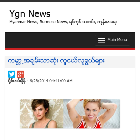
Ygn News
Myanmar News, Burmese News, ရန္ကုန္ သတင္း, က်န္းမာေရး
Main Menu
T
o
g
g
ကမာၻ႕အခ်မ္းသာဆံုး လူငယ္လူရြယ္မ်ား
l
e
n
a
ပုိ႔စ္တင္ခ်ိန္
- 6/28/2014 04:41:00 AM
v
i
g
a
t
i
o
n