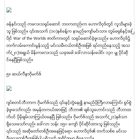
ဖန္နင္းသည္ ကေလးသ႐ုပ္ေဆာင္ ဘဝကတည္းက ေဟာလိဝုဒ္တြင္ လူသိမ်ားခဲ့
သူ ျဖစ္သည္။ ၎အသက္ (၁၀)ႏွစ္ခန္႔က နာမည္ေက်ာ္မင္းသား တြမ္ခ႐ုစ္ႏွင့္အၿ
ပိဳင္ War of the Worlds ဇာတ္ကားတြင္ သ႐ုပ္ေဆာင္ခဲ့ဖူးသည္။ ေဟာလိဝုဒ္၌
တက္လမ္းေကာင္းမြန္သည့္ မင္းသမီးငယ္တစ္ဦးအျဖစ္ ရပ္တည္ေနသည့္ အသ
က္(၂၀)အရြယ္ မိန္းကေလးသည္ ယခုအခါ ေဒၚလာသန္းေပါင္း ၁၃၀ မွ် ပိုင္ဆို
င္ေနၿပီျဖစ္သည္။
၅။ ဆယ္လီနာဂိုမက္ဇ္
ဂ်ပ္စတင္ဘီဘာက ဂိုမက္ဇ္သည္ ၎ႏွင့္တြဲေန၍ နာမည္ပိုႀကီးလာေၾကာင္း စြပ္စြဲ
ခဲ့ဖူးေသာ္လည္း အမွန္တကယ္အားျဖင့္ ဘီဘာ၏ ခ်စ္သူေဟာင္းသည္ ဘီဘာထ
က္ပင္ ပိုမိုခ်မ္းသာႂကြယ္ဝေနၿပီ ျဖစ္သည္။ ဂိုမက္ဇ္သည္ အသက္(၂၁)ႏွစ္သာ
ရွိေသးေသာ္လည္း ေဒၚလာ သန္း ၁၅၀ ေက်ာ္ ပိုင္ဆိုင္ထားသူ ျဖစ္သည္။
၎သည္ အဆိုေတာ္တစ္ဦးအေနျဖင့္ေရာ၊ ေဟာလိဝုဒ္၏ တက္သစ္စ မင္းသ
မီးေလးတစ္ဦးအျဖစ္ပါ ပရိသတ္ အခိုင္အမာ ရွိေနသည္။