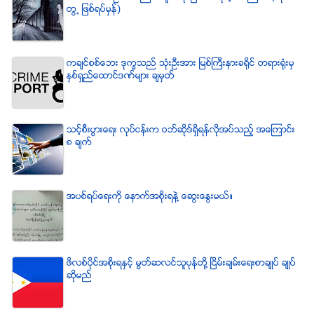
တြ႕ ျဖစ္ရပ္မွန္)
ကခ်င္စစ္ေဘး ဒုကၡသည္ သံုးဦးအား ျမစ္ႀကီးနားခရိုင္ တရားရံုးမွ
ႏွစ္ရွည္ေထာင္ဒဏ္မ်ား ခ်မွတ္
သင့္စီးပြားေရး လုပ္ငန္းက ဝဘ္ဆိုဒ္ရွိရန္လိုအပ္သည့္ အေၾကာင္း
၈ ခ်က္
အပစ္ရပ္ေရးကို ေနာက္အစိုးရနဲ႔ ေဆြးေႏြးမယ္။
ဖိလစ္ပိုင္အစိုးရႏွင့္ မြတ္ဆလင္သူပုန္တို႔ ၿငိမ္းခ်မ္းေရးစာခ်ဳပ္ ခ်ဳပ္
ဆိုမည္