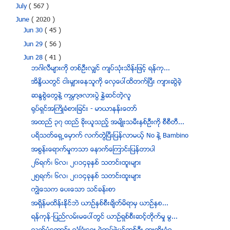
July
( 567 )
June
( 2020 )
Jun 30
( 45 )
Jun 29
( 56 )
Jun 28
( 41 )
ဘဂၤါလီမ်ားကို တစ္ဦးလွ်င္ က်ပ္သံုးသိန္းျဖင့္ ရန္ကု...
အိႏၵိယတြင္ ငါးမွ်ားေနသူကို ေလွေပၚထိတက္ၿပီး က်ားဆြဲခဲ့
ဆႏၵစြဲေတြနဲ႔ ကမၻာ႔ဖလားပြဲ ႏႊဲဆင္တဲ့လူ
႐ုပ္ရွင္အႀကိဳခံစားျခင္း - မာယာနန္းေတာ္
အထည္ ၃၇ ထည္ ခုိးယူသည့္ အမ်ိဳးသမီးႏွစ္ဦးကို စီစီတီ...
ပရိသတ္ေရွ႕ေမွာက္ လက္တြဲၿပီးျပန္လာမယ့္ No နဲ႔ Bambino
အစြန္းေရာက္မႈကသာ ေနာက္ေၾကာင္းျပန္တာပါ
၂၆ရက္၊ ၆လ၊ ၂၀၁၄ခုႏွစ္ သတင္းထူးမ်ား
၂၅ရက္၊ ၆လ၊ ၂၀၁၄ခုႏွစ္ သတင္းထူးမ်ား
ကၽြဲေသက ေပးေသာ သင္ခန္းစာ
အရွိန္မထိန္းႏိုင္ဘဲ ယာဥ္ႏွစ္စီးခ်ိတ္မိရာမွ ယာဥ္ႏွစ...
ရန္ကုန္-ျပည္လမ္းမေပၚတြင္ ယာဥ္ရွစ္စီးဆင့္တိုက္မႈ မြ...