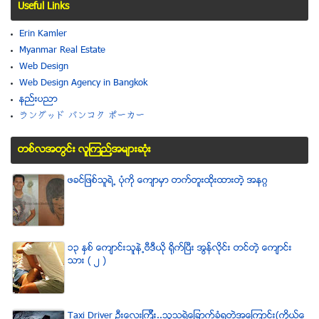
Useful Links
Erin Kamler
Myanmar Real Estate
Web Design
Web Design Agency in Bangkok
နည္းပညာ
ラングッド バンコク ポーカー
တစ္လအတြင္း လူၾကည္႔အမ်ားဆံုး
ဖခင္ျဖစ္သူရဲ႕ ပံုကို ေက်ာမွာ တက္တူးထိုးထားတဲ့ အနဂၢ
၁၃ ႏွစ္ ေက်ာင္းသူနဲ႕ဗီဒီယို ရိုက္ျပီး အြန္လိုင္း တင္တဲ့ ေက်ာင္း
သား ( ၂ )
Taxi Driver ဦးေလးၾကီး..သူသရဲေျခာက္ခံရတဲ့အေၾကာင္း(ကိုယ္ေ