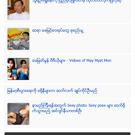
သူရဦးေရႊမန္းကို ျပည္ခိုင္ျဖိဳးပါတီမွ ထုတ္ပယ္လိုက္ျပီဟုဆို
ဆရာ ေဖျမင့္စာအုပ္ေတြ စုစည္းမူ႕
ေမျမတ္မြန္ ဗီဒီယုိမ်ား - Vidoes of May Myat Mon
ျမန္မာ့စီးပြားေရးကို ခရိုနီမ်ားက ဆက္လက္ ခ်ဳပ္ကိုင္ဥိီးမည္
နာမည္ၾကီးရန္အတြက္ Sexy photo၊ Sexy pose မ်ား ဆက္ရို
က္သြားမည္႔ အင္ဂ်င္နီယာတစ္ဦး