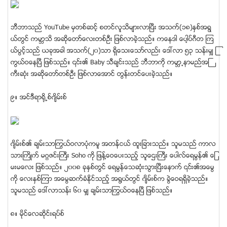
ဘီဘာသည္ YouTube မွတစ္ဆင့္ စတင္လူသိမ်ားလာၿပီး အသက္(၁၈)ႏွစ္အရြ
ယ္တြင္ ကမာၻသိ အဆိုေတာ္ေလးတစ္ဦး ျဖစ္လာခဲ့သည္။ ကေနဒါ ေပါ့ပ္ဂီတ ၾက
ယ္ပြင့္သည္ ယခုအခါ အသက္(၂၀)သာ ရွိေသးေသာ္လည္း ေဒၚလာ ၅၃ သန္းမွ် ႂ
ကြယ္ဝေနၿပီ ျဖစ္သည္။ ၎၏ Baby သီခ်င္းသည္ ဘီဘာကို ကမာၻ႕နာမည္အႀ
ကီးဆံုး အဆိုေတာ္တစ္ဦး ျဖစ္လာေအာင္ တြန္းတင္ေပးခဲ့သည္။
၉။ အင္ဒီရာ႐ို႕စ္ဂ်ိမ္းစ္
ဂ်ိမ္းစ္၏ ခ်မ္းသာႂကြယ္ဝလာပံုကမူ အတန္ငယ္ ထူးျခားသည္။ သူမသည္ ကာလ
သားႀကိဳက္ မဂၢဇင္းႀကီး Soho ကို ျဖန္႔ေဝေပးသည့္ သူေဌးႀကီး ေပါလ္ေရမြန္၏ ေျ
မးမေလး ျဖစ္သည္။ ၂၀၀၈ ခုႏွစ္တြင္ ေရမြန္ေသဆံုးသြားၿပီးေနာက္ ၎၏အေမြ
ကို ေလးႏွစ္ၾကာ အေမြဆက္ခံႏုိင္သည့္ အ႐ြယ္တြင္ ဂ်ိမ္းစ္က ခြဲေဝရရွိခဲ့သည္။
သူမသည္ ေဒၚလာသန္း ၆၀ မွ် ခ်မ္းသာႂကြယ္ဝေနၿပီ ျဖစ္သည္။
၈။ မုိင္ေလဆိုင္းရပ္စ္