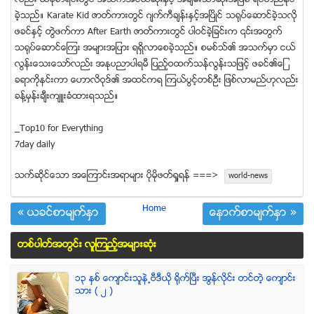
လည္း ယခုစာရင္းတြင္ အသက္အငယ္ဆံုးႏွင့္ အခ်မ္းသာဆံုးအျဖစ္ ရပ္တည္ႏုိင္
ခဲ့သည္။ Karate Kid ဇာတ္ကားတြင္ ဂ်က္ကီခ်န္းႏွင့္အၿပိဳင္ သရုပ္ေဆာင္ခဲ့သလို
ဖခင္ႏွင့္ တြဲဖက္ကာ After Earth ဇာတ္ကားတြင္ ပါဝင္ခဲ့ျခင္းက ၎အတြက္
သ႐ုပ္ေဆာင္ေၾကး အမ်ားအျပား ရရွိလာေစခဲ့သည္။ စမစ္သ္၏ အသက္မွာ ငယ္
လြန္းေသးေသာ္လည္း အႏုပညာပါရမီ ျပည့္ဝထက္သန္လြန္းသျဖင့္ ဖခင္၏ေျ
ခရာကိုနင္းကာ ေဟာလိဝုဒ္၏ အထင္ကရ ၾကယ္ပြင့္တစ္ဦး ျဖစ္လာမည္ဟုလည္း
ခန္႔မွန္းခ်ီးက်ဴးခံထားရသည္။
_Top10 for Everything
7day daily
သက္ဆုိင္ေသာ အေၾကာင္းအရာမ်ား ပုိမုိဖတ္ရႈရန္ ===>
world-news
Home
« ယခင္စာမ်က္ႏွာ
ေနာက္စာမ်က္ႏွာ »
တစ္ပါတ္အတြင္း လူၾကည့္အမ်ားဆံုး
၁၃ ႏွစ္ ေက်ာင္းသူနဲ႕ဗီဒီယို ရိုက္ျပီး အြန္လိုင္း တင္တဲ့ ေက်ာင္း
သား ( ၂ )