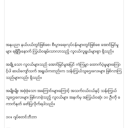
အႏုပညာ နယ္ပယ္တြင္ျဖစ္ေစ၊ စီးပြားေရးလုပ္ငန္းမ်ားတြင္ျဖစ္ေစ ေအာင္ျမင္မႈ
မ်ား ရရွိၿပီးေနာက္ ႂကြယ္ဝခ်မ္းသာလာသည့္ လူငယ္လူရြယ္မ်ားစြာ ရွိသည္။
အခ်ိဳ႕ေသာ လူငယ္မ်ားသည္ ေအာင္ျမင္မႈအျပင္ ကံၾကမၼာ ေထာက္ပံ့မႈမ်ားေၾကာ
င့္ပါ ဆယ္ေက်ာ္သက္ အရြယ္ကတည္းက သန္းႂကြယ္သူေဌးေလးမ်ား ျဖစ္လာၾက
သည္မ်ားလည္း ရွိသည္။
အမ်ိဳးမ်ိဳး အဖံုဖံုေသာ အေၾကာင္းမ်ားေၾကာင့္ အသက္ငယ္ငယ္ႏွင့္ သန္းႂကြယ္
သူေဌးေလးမ်ား ျဖစ္လာခဲ့သည့္ လူငယ္မ်ား အနက္မွ အႂကြယ္ဝဆံုး ၁၀ ဦးကို ေ
ကာက္ႏုတ္ ေဖာ္ျပလုိက္ရပါသည္။
၁၀။ ဂ်ပ္စတင္ဘီဘာ