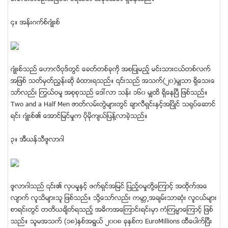
၄။ အန္းဂက္စ္ဂ်ံဳးစ္
ဂ်ံဳးစ္သည္ ေဟာလိဝုဒ္တြင္ ေခတ္တစ္ခုကို အစျပဳမည့္ မင္းသားငယ္တစ္လက္
အျဖစ္ သတ္မွတ္ညႊန္းဆို ခံထားရသည္။ ၎သည္ အသက္(၂၀)မွ်သာ ရွိေသးေ
သာ္လည္း ႂကြယ္ဝမႈ အစုစုသည္ ေဒၚလာ သန္း ၁၆၀ မွ်ထိ ရွိေနၿပီ ျဖစ္သည္။
Two and a Half Men ဇာတ္လမ္းတြဲမ်ားတြင္ ခ်ာလီရွင္းႏွင့္အၿပိဳင္ သရုပ္ေဆာင္
ရင္း ဂ်ံဳးစ္၏ ေအာင္ျမင္မႈက ပိုမိုက်ယ္ျပန္႔လာခဲ့သည္။
၃။ အီယန္သီဖူလာဂါ
ဖူလာဂါသည္ ၎၏ လွပမႈႏွင့္ ဖက္ရွင္အျမင္ ျပည့္ဝမႈတို႔ေၾကာင့္ အထိုက္အေ
လ်ာက္ လူသိမ်ားသူ ျဖစ္သည္။ သို႔ေသာ္လည္း ကမာၻ႕အခ်မ္းသာဆံုး လူငယ္မ်ား
စာရင္းတြင္ တတိယခ်ိတ္ရသည့္ အဓိကအေၾကာင္းရင္းမွာ ကံၾကမၼာေၾကာင့္ ျဖစ္
သည္။ သူမအသက္ (၁၈)ႏွစ္အရြယ္ ၂၀၀၈ ခုႏွစ္က EuroMillions ထီေပါက္ၿပီး