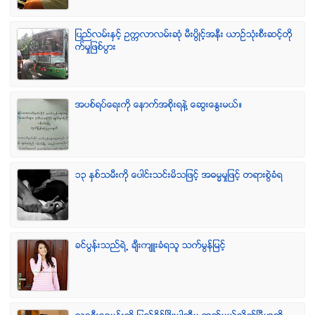
ျပည္လမ္းႏွင့္ ဥကၠလာလမ္းဆုံ မီးပြိဳင့္အနီး ယာဥ္သုံးစီးဆင့္တို
က္မႈျဖစ္ပြား
အပစ္ရပ္ေရးကို ေနာက္အစိုးရနဲ႔ ေဆြးေႏြးမယ္။
၁၃ ႏွစ္သမီးကို ေပါင္းသင္းမိသျဖင့္ အဓမၼမႈျဖင့္ တရားစြဲခံရ
ခင္ပြန္းသည္ရဲ႕ ခ်ီးက်ဴးခံရသူ သက္မြန္ျမင့္