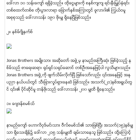
ေဒၚလာ ၁၀ သန္းေက်ာ္ ရရွိခဲ့သည္။ ထုိေငြမ်ားကို စနစ္က်က် ရင္းႏွီးျမႇဳပ္ႏွံရင္း
တစ္စထက္တစ္စ တိုးပြားလာရာ ေျခာက္ႏွစ္အၾကာတြင္ ဖူလာဂါ၏ ႂကြယ္ဝမႈ
အစုစုသည္ ေဒၚလာသန္း ၁၉၀ ဖိုးမွ် ရွိေနၿပီျဖစ္သည္။
၂။ နစ္ခ္ဂ်ိဳနက္စ္
Jonas Brothers အမ်ိဳးသား အဆိုေတာ္ အဖြဲ႕မွ နာမည္အႀကီးဆံုး ျဖစ္ခဲ့သည့္ န
စ္ခ္သည္ စာေရးဆရာ၊ ႐ုပ္ရွင္သ႐ုပ္ေဆာင္ တစ္ဦးအေနျဖင့္ပါ လူသိမ်ားသည္။
Jonas Brothers အဖြဲ႕ကို ဖ်က္သိမ္းလိုက္ၿပီ ျဖစ္ေသာ္လည္း ၎အေနျဖင့္ အႏု
ပညာ နယ္ပယ္တြင္ သီးျခားလႈပ္ရွားေနဆဲ ျဖစ္သည္။ အသက္(၂၁)ႏွစ္အရြယ္တြ
င္ ၎၏ ပိုင္ဆုိင္မႈ တန္ဖိုးသည္ ေဒၚလာသန္း ၂၀၀ မွ်ထိ ရွိေနသည္။
၁။ ေဂ်ဒန္စမစ္သ္
နာမည္ေက်ာ္ ေဟာလိဝုဒ္မင္းသား ဝီလ္စမစ္သ္၏ သားျဖစ္ၿပီး အသက္(၁၅)ႏွစ္မွ်
သာ ရွိေသးခ်ိန္၌ ေဒၚလာ ၂၁၅ သန္းမွ်ထိ ခ်မ္းသာေနသူ ျဖစ္သည္။ ထို႔ေၾကာင့္