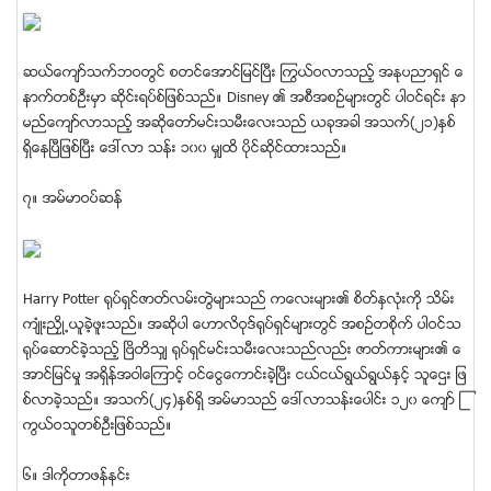
ဆယ္ေက်ာ္သက္ဘဝတြင္ စတင္ေအာင္ျမင္ၿပီး ႂကြယ္ဝလာသည့္ အႏုပညာရွင္ ေ
နာက္တစ္ဦးမွာ ဆုိင္းရပ္စ္ျဖစ္သည္။ Disney ၏ အစီအစဥ္မ်ားတြင္ ပါဝင္ရင္း နာ
မည္ေက်ာ္လာသည့္ အဆိုေတာ္မင္းသမီးေလးသည္ ယခုအခါ အသက္(၂၁)ႏွစ္
ရွိေနၿပီျဖစ္ၿပီး ေဒၚလာ သန္း ၁၀၀ မွ်ထိ ပိုင္ဆိုင္ထားသည္။
၇။ အမ္မာဝပ္ဆန္
Harry Potter ႐ုပ္ရွင္ဇာတ္လမ္းတြဲမ်ားသည္ ကေလးမ်ား၏ စိတ္ႏွလံုးကို သိမ္း
က်ံဳးညႇိဳ႕ယူခဲ့ဖူးသည္။ အဆိုပါ ေဟာလိဝုဒ္႐ုပ္ရွင္မ်ားတြင္ အစဥ္တစိုက္ ပါဝင္သ
ရုပ္ေဆာင္ခဲ့သည့္ ၿဗိတိသွ် ႐ုပ္ရွင္မင္းသမီးေလးသည္လည္း ဇာတ္ကားမ်ား၏ ေ
အာင္ျမင္မႈ အရွိန္အဝါေၾကာင့္ ဝင္ေငြေကာင္းခဲ့ၿပီး ငယ္ငယ္ရြယ္ရြယ္ႏွင့္ သူေဌး ျဖ
စ္လာခဲ့သည္။ အသက္(၂၄)ႏွစ္ရွိ အမ္မာသည္ ေဒၚလာသန္းေပါင္း ၁၂၀ ေက်ာ္ ႂ
ကြယ္ဝသူတစ္ဦးျဖစ္သည္။
၆။ ဒါကိုတာဖန္နင္း