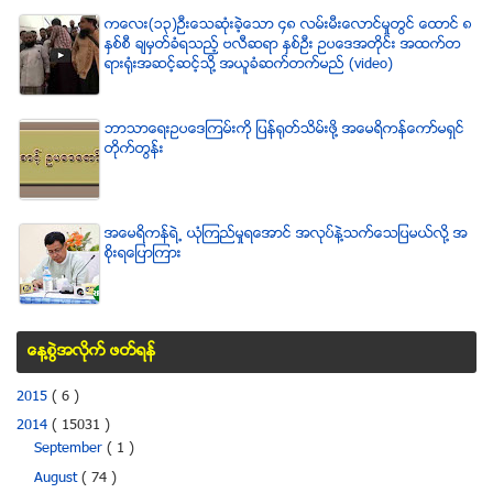
ကေလး(၁၃)ဦးေသဆံုးခဲ့ေသာ ၄၈ လမ္းမီးေလာင္မႈတြင္ ေထာင္ ၈
ႏွစ္စီ ခ်မွတ္ခံရသည့္ ဗလီဆရာ ႏွစ္ဦး ဥပေဒအတိုင္း အထက္တ
ရားရံုးအဆင့္ဆင့္သို႔ အယူခံဆက္တက္မည္ (video)
ဘာသာေရးဥပေဒၾကမ္းကို ျပန္ရုတ္သိမ္းဖို႔ အေမရိကန္ေကာ္မရွင္
တိုက္တြန္း
အေမရိကန္ရဲ႕ ယံုၾကည္မႈရေအာင္ အလုပ္နဲ႔သက္ေသျပမယ္လုိ႔ အ
စုိးရေျပာၾကား
ေန႔စြဲအလိုက္ ဖတ္ရန္
2015
( 6 )
2014
( 15031 )
September
( 1 )
August
( 74 )