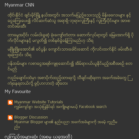
Myanmar CNN
ဗိုလ္ခ်ဳပ္ႀကီးစိုး၀င္း အတၳဳပၸတၱိစာအုပ္ ထြက္လာ ဒီပဲ...
ထိုင္းနို္င္ငံ ခ်င္းမိုင္ျမိဳ ့နယ္အတြင္း အသက္မျပည့္ေသးသည့္ မိန္းခေလးမ်ား နွင့္
Android ကို ပိုမိုလံုၿခံဳေအာင္ ျပဳလုပ္ထားႏိုင္မည့္...
ေငြေၾကးေပး၍ လိင္ဆက္ဆံသူ အရာရွိ-ဘုရားလူၾကီးနွင့္ လူၾကီးပိုင္းမ်ား အားစ
ခြင္႔ျပဳခ်က္မရရွိဘဲ ေက်ာင္းစာသင္ခန္းအတြင္း ၀င္ေရာက...
တင္ဖမ္းဆီး
တ႐ုတ္ႏိုင္ငံရွိ ျမန္မာအလုပ္သမားမ်ားကို ကာကြယ္ေပးရန...
တာေမြအ၀ိုင္း လမ္းငါးခြဆံု ခံုးေက်ာ္တံတား ေဆာက္လုပ္ရာတြင္ ေျမေအာက္ရွိ ပို
Teen Beauty လွခ်င္ရက္ စက္စက္ယို
က္လိုင္းမ်ားႏွင့္ မလြတ္၍ တစ္ႏွစ္ခြဲခန္႔ၾကာမည္ဟု သိရ
MH-370 အလိုအေလ်ာက္စနစ္ျဖင့္ ပ်ံသန္းေနစဥ္ ပ်က္က်သြာ...
မၿဖိဳးၿဖိဳးေအာင္၏ ခင္ပြန္း ေက်ာင္းသားေခါင္းေဆာင္ ကိုလင္းထက္ႏိုင္ ဖမ္းဆီးခံ
ရေၾကာင္း သိရ
ခ်စ္သက္ေသျပကာ ကားေရွ့၀င္ေျပးအတိုက္ခံၿပီး ေသဆံုးခဲ့...
၀န္ထမ္းမ်ား လစာေငြအရစ္က်စုေဆာင္း၍ အိမ္ရာ၀ယ္ယူႏုိင္မည့္အစီအစဥ္ စတ
ဆင္းရဲစဥ္က စြန္႔ခြာသြားသည့္ ခ်စ္သူေဟာင္းကို စိတ္ကူ...
င္မည္
အေမရိကန္-ဘယ္လ္ဂ်ီယံပြဲ ဘီယာေၾကးေလာင္းရန္ ဘယ္လ္ဂ်ီယ...
လည္ေခ်ာင္းထဲမွာ အစာပိုက္ထည့္ထားရလုိ႔ သီခ်င္းဆုိရတာ အခက္အခဲေတြ ႀ
ကင္ဆာႏွင့္ အက်ိတ္ဆဲလ္မ်ားကို ေသေစႏုိင္ေသာ ဗုိင္းရပ...
ကံဳေနရတယ္လို႔ ဖြင့္ဟလာတဲ့ ဆုိေတး
ကမာၻ႕အခ်မ္းသာဆံုး လူငယ္လူရြယ္မ်ား
My Favourite
Jun 27
( 44 )
Myanmar Website Tutorials
ကၽြမ္းက်င္စြာ အသုံးျပဳႏုိင္ရင္ အက်ိဳးမ်ားမယ့္ Facebook search
Jun 26
( 56 )
Jun 25
( 49 )
Blogger Discussion
Myanmar Blogger မ်ား၏ နည္းပညာ အခက္အခဲမ်ားကုိ အခမဲ့ ကူညီမ
Jun 24
( 58 )
ည္။
Jun 23
( 31 )
လူၾကည့္အမ်ားဆုံး (အစမွ ယခုအထိ)