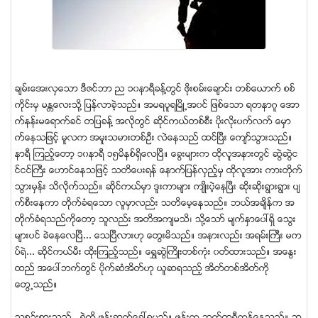
ခ်မ္းေအးလွေသာ ဒီဇင္ဘာ ည ၁၀နာရီခန္႔တြင္ ဖိုးစမ္းေခ်ာင္း တစ္ေယာက္ စစ္
ကုိင္းမွ မႏၲေလးသုိ႔ ျပန္လာခဲ့သည္။ အမရပူရၿမိဳ႕အ၀င္ ျဖစ္ေသာ ရတနာဂူ ေအာ
က္နန္းမေရာက္ခင္ တျပခန္႔ အလိုတြင္ ဆုိင္ကယ္တစ္စီး ပုိးလိုးပက္လက္ ေမွာ
က္ေနသျဖင့္ မူလက အမူးသမားတစ္ဦး လဲေနသည္ ထင္ၿပီး ေက်ာ္သြားသည္။
နာရီ ၾကည့္ေတာ့ ၁၀နာရီ ၁၅မိနစ္ရွိေလၿပီ။ ေခြးမ်ားက ထုိလူအနားတြင္ ဆဲြဆဲြင
င္ငင္ႀကီး ေဟာင္ေနသျဖင့္ သတိေပးရန္ ေနာက္ျပန္လွည့္မွ ထုိလူအား ကားတုိက္
သြားမွန္း သိလိုက္သည္။ ဆုိင္ကယ္မွာ ဒူးကာမ်ား က်ဳိးပဲ့ေနၿပီး ဆုိးဆုိးရြားရြား ပ်
က္စီးေနကာ တုိက္ခံရေသာ လူမွာလည္း သတိေမ့ေနသည္။ ဘယ္အခ်ိန္က အ
တုိက္ခံရသည္ကုိေတာ့ သူလည္း အတိအက်မသိ၊ သုိ႔ေသာ္ မ်က္ႏွာေပၚရွိ ေသြး
မ်ားပင္ ခဲေနေလၿပီ... ေသၿပီလားဟု ေတြးမိသည္။ အနားလည္း အရမ္းႀကီး မက
ပ္ရဲ... ဆုိင္ကယ္မီး ထုိးၾကည့္သည္။ ေရႊဆဲြႀကိဳးတစ္ကံုး ၀တ္ထားသည္။ အေႏြး
ထည္ အေပၚဘက္တြင္ ပုိက္ဆံအိတ္ဟု ယူဆရသည့္ အိတ္တစ္အိတ္ကုိ
ေတြ႕သည္။