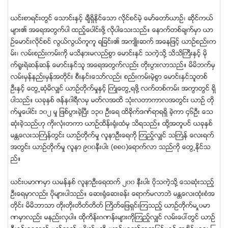
ယင္းစာရင္းတြင္ ေသာင္းႏွင့္ ခ်ီရွိႏုိင္ေသာ လိုင္စင္မဲ့ ေမာ္ေတာ္ယာဥ္၊ ဆုိင္ကယ္
မ်ား၏ အေရအတြက္ပါ ထည့္ေပါင္းဖို႔ လိုပါေသးသည္။ ေနာက္တစ္ခ်က္မွာ ယာ
ဥ္ေမာင္းလိုင္စင္ လြယ္လြယ္ကူကူ ရျခင္း၏ အက်ဳိးဆက္ အေနျဖင့္ ယာဥ္စည္းက
မ္း၊ လမ္းစည္းကမ္းကုိ မသိနားမလည္စြာ ေမာင္းႏွင္ သကဲ့သုိ႔ သိသိႀကီးႏွင့္ မုိ
က္႐ူးရဲဆန္ဆန္ ေမာင္းႏွင္သူ အေရအတြက္လည္း တုိးပြားလာသည္။ မိမိဘက္မွ
လမ္းမွန္နည္းမွန္အတုိင္း စီးနင္းေသာ္လည္း စည္းကမ္းမဲ့စြာ ေမာင္းႏွင္သူတစ္
ဦးႏွင့္ ေတြ႕ဆံုမိလွ်င္ ယာဥ္တုိက္မႈႏွင့္ ႀကံဳေတြ႕ရဖို႔ လက္တစ္ကမ္း အကြာတြင္ ရွိ
ပါသည္။ ယခုႏွစ္ ဇန္န၀ါရီလမွ မတ္လအထိ သံုးလတာကာလအတြင္း ယာဥ္ တုိ
က္မႈေပါင္း ၁၀၂ မႈ ျဖစ္ပြားခဲ့ၿပီး ၁၃၀ ဦးေရ ထိခိုက္ဒဏ္ရာရရွိ ခဲ့ကာ ၄၆ဦး ေသ
ဆံုးခဲ့သည္ဟု ကုိးလံုးတကာ ယာဥ္ထိန္း႐ုံးထံမွ သိရသည္။ ထုိ႔အတူပင္ ယခုႏွစ္
မႏၲေလးသႀကၤန္တြင္း ယာဥ္တုိက္မႈ လူနာဦးေရကုိ ၾကည့္လွ်င္ သႀကၤန္ ေလးရက္
အတြင္း ယာဥ္တုိက္မႈ လူနာ ၉၀၀နီးပါး (၈၈၀)ေရာက္လာ သည္ကုိ ေတြ႕ႏုိင္သ
ည္။
ယင္းပမာဏမွာ ယမန္ႏွစ္ လူနာဦးေရထက္ ၂၀၀ နီးပါး ပုိသကဲ့သုိ႔ ေသဆံုးသည့္
ဦးေရမွာလည္း ပုိမ်ားပါသည္။ ေဆး႐ုံေဆးခန္း ေရာက္မလာဘဲ မႏၲေလးထံုးစံအ
တုိင္း မိမိဘာသာ တုိးတုိးတိတ္တိတ္ ႀကိတ္ေျဖရွင္းၾကသည့္ ယာဥ္တုိက္မ ႈပမာ
ဏမွာလည္း မနည္းလွပါ။ ထုိကိန္းဂဏန္းမ်ားကုိၾကည့္လွ်င္ လမ္းေပၚတြင္ ယာဥ္