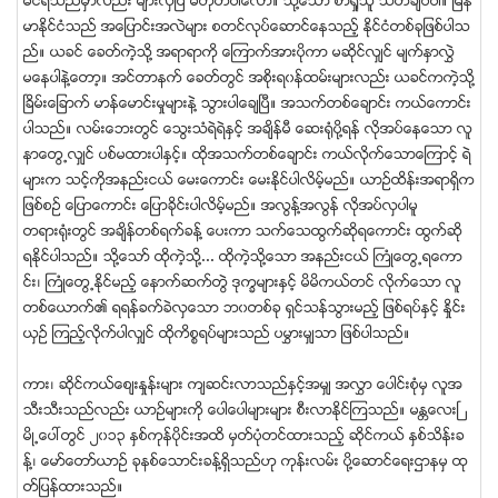
မင္ရသည္မွာလည္း မ်ားလွၿပီ မဟုတ္ပါေလာ။ သုိ႔ေသာ္ စာ႐ႈသူ သတိခ်ပ္ပါ။ ျမန္
မာႏုိင္ငံသည္ အေျပာင္းအလဲမ်ား စတင္လုပ္ေဆာင္ေနသည့္ ႏုိင္ငံတစ္ခုျဖစ္ပါသ
ည္။ ယခင္ ေခတ္ကဲ့သုိ႔ အရာရာကုိ ေၾကာက္အားပုိကာ မဆုိင္လွ်င္ မ်က္ႏွာလႊဲ
မေနပါနဲ႔ေတာ့။ အင္တာနက္ ေခတ္တြင္ အစုိးရ၀န္ထမ္းမ်ားလည္း ယခင္ကကဲ့သုိ႔
ၿခိမ္းေျခာက္ မာန္ေမာင္းမႈမ်ားနဲ႔ သြားပါေခ်ၿပီ။ အသက္တစ္ေခ်ာင္း ကယ္ေကာင္း
ပါသည္။ လမ္းေဘးတြင္ ေသြးသံရဲရဲႏွင့္ အခ်ိန္မီ ေဆး႐ုံပုိ႔ရန္ လိုအပ္ေနေသာ လူ
နာေတြ႕လွ်င္ ပစ္မထားပါႏွင့္။ ထုိအသက္တစ္ေခ်ာင္း ကယ္လိုက္ေသာေၾကာင့္ ရဲ
မ်ားက သင့္ကုိအနည္းငယ္ ေမးေကာင္း ေမးႏုိင္ပါလိမ့္မည္။ ယာဥ္ထိန္းအရာရွိက
ျဖစ္စဥ္ ေျပာေကာင္း ေျပာခုိင္းပါလိမ့္မည္။ အလြန္႔အလြန္ လိုအပ္လွပါမူ
တရား႐ုံးတြင္ အခ်ိန္တစ္ရက္ခန္႔ ေပးကာ သက္ေသထြက္ဆုိရေကာင္း ထြက္ဆုိ
ရႏုိင္ပါသည္။ သုိ႔ေသာ္ ထုိကဲ့သုိ႔... ထုိကဲ့သုိ႔ေသာ အနည္းငယ္ ႀကံဳေတြ႕ရေကာ
င္း၊ ႀကံဳေတြ႕ႏုိင္မည့္ ေနာက္ဆက္တဲြ ဒုကၡမ်ားႏွင့္ မိမိကယ္တင္ လိုက္ေသာ လူ
တစ္ေယာက္၏ ရရန္ခက္ခဲလွေသာ ဘ၀တစ္ခု ရွင္သန္သြားမည့္ ျဖစ္ရပ္ႏွင့္ ႏႈိင္း
ယွဥ္ ၾကည့္လိုက္ပါလွ်င္ ထုိကိစၥရပ္မ်ားသည္ ပမႊားမွ်သာ ျဖစ္ပါသည္။
ကား၊ ဆုိင္ကယ္ေစ်းႏႈန္းမ်ား က်ဆင္းလာသည္ႏွင့္အမွ် အလႊာ ေပါင္းစံုမွ လူအ
သီးသီးသည္လည္း ယာဥ္မ်ားကုိ ေပါေပါမ်ားမ်ား စီးလာႏုိင္ၾကသည္။ မႏၲေလးၿ
မိဳ႕ေပၚတြင္ ၂၀၁၃ ႏွစ္ကုန္ပုိင္းအထိ မွတ္ပံုတင္ထားသည့္ ဆုိင္ကယ္ ႏွစ္သိန္းခ
န္႔၊ ေမာ္ေတာ္ယာဥ္ ခုနစ္ေသာင္းခန္႔ရွိသည္ဟု ကုန္းလမ္း ပုိ႔ေဆာင္ေရးဌာနမွ ထု
တ္ျပန္ထားသည္။