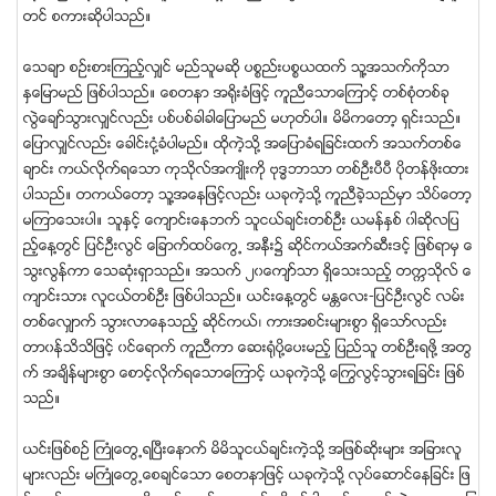
တင္ စကားဆုိပါသည္။
ေသခ်ာ စဥ္းစားၾကည့္လွ်င္ မည္သူမဆုိ ပစၥည္းပစၥယထက္ သူ႔အသက္ကုိသာ
ႏွေျမာမည္ ျဖစ္ပါသည္။ ေစတနာ အ႐ုိးခံျဖင့္ ကူညီေသာေၾကာင့္ တစ္စံုတစ္ခု
လြဲေခ်ာ္သြားလွ်င္လည္း ပစ္ပစ္ခါခါေျပာမည္ မဟုတ္ပါ။ မိမိကေတာ့ ရွင္းသည္။
ေျပာလွ်င္လည္း ေခါင္းငံု႔ခံပါမည္။ ထုိကဲ့သုိ႔ အေျပာခံရျခင္းထက္ အသက္တစ္ေ
ခ်ာင္း ကယ္လိုက္ရေသာ ကုသိုလ္အက်ဳိးကုိ ဗုဒၶဘာသာ တစ္ဦးပီပီ ပုိတန္ဖိုးထား
ပါသည္။ တကယ္ေတာ့ သူ႔အေနျဖင့္လည္း ယခုကဲ့သုိ႔ ကူညီခဲ့သည္မွာ သိပ္ေတာ့
မၾကာေသးပါ။ သူႏွင့္ ေက်ာင္းေနဘက္ သူငယ္ခ်င္းတစ္ဦး ယမန္ႏွစ္ ၀ါဆုိလျပ
ည့္ေန႔တြင္ ျပင္ဦးလြင္ ေျခာက္ထပ္ေကြ႕ အနီး၌ ဆုိင္ကယ္အက္ဆီးဒင့္ ျဖစ္ရာမွ ေ
သြးလြန္ကာ ေသဆံုးရွာသည္။ အသက္ ၂၀ေက်ာ္သာ ရွိေသးသည့္ တကၠသုိလ္ ေ
က်ာင္းသား လူငယ္တစ္ဦး ျဖစ္ပါသည္။ ယင္းေန႔တြင္ မႏၲေလး-ျပင္ဦးလြင္ လမ္း
တစ္ေလွ်ာက္ သြားလာေနသည့္ ဆုိင္ကယ္၊ ကားအစင္းမ်ားစြာ ရွိေသာ္လည္း
တာ၀န္သိသိျဖင့္ ၀င္ေရာက္ ကူညီကာ ေဆး႐ုံပုိ႔ေပးမည့္ ျပည္သူ တစ္ဦးရဖို႔ အတြ
က္ အခ်ိန္မ်ားစြာ ေစာင့္လုိက္ရေသာေၾကာင့္ ယခုကဲ့သုိ႔ ေႂကြလြင့္သြားရျခင္း ျဖစ္
သည္။
ယင္းျဖစ္စဥ္ ႀကံဳေတြ႕ရၿပီးေနာက္ မိမိသူငယ္ခ်င္းကဲ့သုိ႔ အျဖစ္ဆုိးမ်ား အျခားလူ
မ်ားလည္း မႀကံဳေတြ႕ေစခ်င္ေသာ ေစတနာျဖင့္ ယခုကဲ့သုိ႔ လုပ္ေဆာင္ေနျခင္း ျဖ