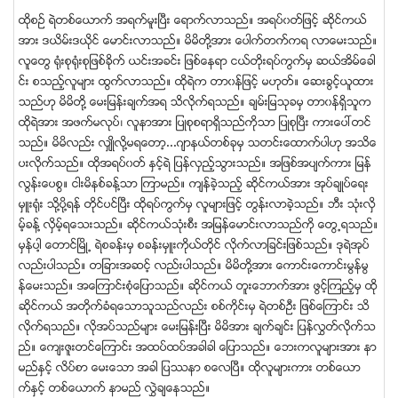
ထုိစဥ္ ရဲတစ္ေယာက္ အရက္မူးၿပီး ေရာက္လာသည္။ အရပ္၀တ္ျဖင့္ ဆုိင္ကယ္
အား ဒယိမ္းဒယုိင္ ေမာင္းလာသည္။ မိမိတုိ႔အား ေပါက္တက္ကရ လာေမးသည္။
လူေတြ ႐ုံးစု႐ုံးစုျဖစ္ခုိက္ ယင္းအခင္း ျဖစ္ေနရာ ငယ္တုိးရပ္ကြက္မွ ဆယ္အိမ္ေခါ
င္း စသည့္လူမ်ား ထြက္လာသည္။ ထုိရဲက တာ၀န္ျဖင့္ မဟုတ္။ ေဆးခြင့္ယူထား
သည္ဟု မိမိတုိ႔ ေမးျမန္းခ်က္အရ သိလိုက္ရသည္။ ခ်မ္းျမသုခမွ တာ၀န္ရွိသူက
ထုိရဲအား အဖက္မလုပ္၊ လူနာအား ျပဳစုစရာရွိသည္ကုိသာ ျပဳစုၿပီး ကားေပၚတင္
သည္။ မိမိလည္း လွ်ဳိလို႔မရေတာ့...ဂ်ာနယ္တစ္ခုမွ သတင္းေထာက္ပါဟု အသိေ
ပးလိုက္သည္။ ထုိအရပ္၀တ္ ႏွင့္ရဲ ျပန္လွည့္သြားသည္။ အျဖစ္အပ်က္ကား ျမန္
လြန္းေပစြ။ ငါးမိနစ္ခန္႔သာ ၾကာမည္။ က်န္ခဲ့သည့္ ဆုိင္ကယ္အား အုပ္ခ်ဳပ္ေရး
မွဴး႐ုံး သုိ႔ပုိ႔ရန္ တုိင္ပင္ၿပီး ထုိရပ္ကြက္မွ လူမ်ားျဖင့္ တြန္းလာခဲ့သည္။ ဘီး သံုးလွိ
မ့္ခန္႔ လွိမ့္ရေသးသည္။ ဆုိင္ကယ္သံုးစီး အျမန္ေမာင္းလာသည္ကုိ ေတြ႕ရသည္။
မွန္ပါ့ ေတာင္ၿမိဳ႕ ရဲစခန္းမွ စခန္းမွဴးကုိယ္တုိင္ လိုက္လာျခင္းျဖစ္သည္။ ဒုရဲအုပ္
လည္းပါသည္။ တျခားအဆင့္ လည္းပါသည္။ မိမိတို႔အား ေကာင္းေကာင္းမြန္မြ
န္ေမးသည္။ အေၾကာင္းစံုေျပာသည္။ ဆုိင္ကယ္ တူးေဘာက္အား ဖြင့္ၾကည့္မွ ထုိ
ဆုိင္ကယ္ အတုိက္ခံရေသာသူသည္လည္း စစ္ကုိင္းမွ ရဲတစ္ဦး ျဖစ္ေၾကာင္း သိ
လိုက္ရသည္။ လိုအပ္သည္မ်ား ေမးျမန္းၿပီး မိမိအား ခ်က္ခ်င္း ျပန္လႊတ္လိုက္သ
ည္။ ေက်းဇူးတင္ေၾကာင္း အထပ္ထပ္အခါခါ ေျပာသည္။ ေဘးကလူမ်ားအား နာ
မည္ႏွင့္ လိပ္စာ ေမးေသာ အခါ ျပႆနာ စေလၿပီ။ ထုိလူမ်ားကား တစ္ေယာ
က္ႏွင့္ တစ္ေယာက္ နာမည္ လႊဲခ်ေနသည္။