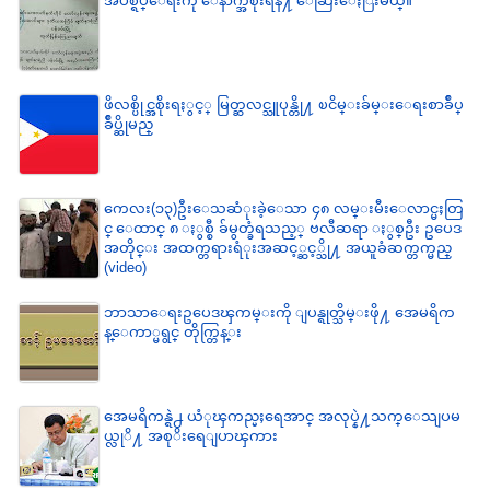
အပစ္ရပ္ေရးကို ေနာက္အစိုးရနဲ႔ ေဆြးေႏြးမယ္။
ဖိလစ္ပိုင္အစိုးရႏွင့္ မြတ္ဆလင္သူပုန္တို႔ ၿငိမ္းခ်မ္းေရးစာခ်ဳပ္
ခ်ဳပ္ဆိုမည္
ကေလး(၁၃)ဦးေသဆံုးခဲ့ေသာ ၄၈ လမ္းမီးေလာင္မႈတြ
င္ ေထာင္ ၈ ႏွစ္စီ ခ်မွတ္ခံရသည့္ ဗလီဆရာ ႏွစ္ဦး ဥပေဒ
အတိုင္း အထက္တရားရံုးအဆင့္ဆင့္သို႔ အယူခံဆက္တက္မည္
(video)
ဘာသာေရးဥပေဒၾကမ္းကို ျပန္ရုတ္သိမ္းဖို႔ အေမရိက
န္ေကာ္မရွင္ တိုက္တြန္း
အေမရိကန္ရဲ႕ ယံုၾကည္မႈရေအာင္ အလုပ္နဲ႔သက္ေသျပမ
ယ္လုိ႔ အစုိးရေျပာၾကား