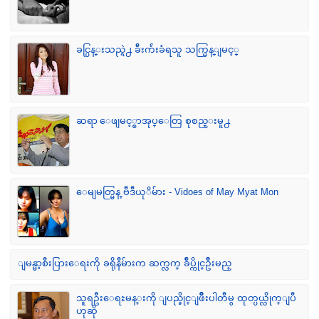
ခင္ပြန္းသည္ရဲ႕ ခ်ီးက်ဴးခံရသူ သက္မြန္ျမင့္
ဆရာ ေဖျမင့္စာအုပ္ေတြ စုစည္းမူ႕
ေမျမတ္မြန္ ဗီဒီယုိမ်ား - Vidoes of May Myat Mon
ျမန္မာ့စီးပြားေရးကို ခရိုနီမ်ားက ဆက္လက္ ခ်ဳပ္ကိုင္ဥိီးမည္
သူရဦးေရႊမန္းကို ျပည္ခိုင္ျဖိဳးပါတီမွ ထုတ္ပယ္လိုက္ျပီ
ဟုဆို