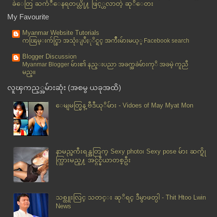
ခဲေတြ ႀကံဳေနရတယ္လို႔ ဖြင့္ဟလာတဲ့ ဆုိေတး
အသက္ ၁၈ ႏွစ္အထက္ ေတာင္းရမ္းစားသူမ်ားကို အေရးယူမည္
My Favourite
ေအာင္မဂၤလာ အေဝးေျပးမွ ကယ္ရီေမာင္းသမားႏွင့္ အေ
ဖာ္ျဖ...
Myanmar Website Tutorials
ကၽြမ္းက်င္စြာ အသုံးျပဳႏုိင္ရင္ အက်ိဳးမ်ားမယ့္ Facebook search
ဖားအသြင္နဲ႔ ကေလးငယ္ (Frog-Like Baby)
အိမ္ေထာင္စု ႏွစ္ရာေက်ာ္ကို လွ်ပ္စစ္မီးရရန္ အမ်ဳိးသ...
Blogger Discussion
Myanmar Blogger မ်ား၏ နည္းပညာ အခက္အခဲမ်ားကုိ အခမဲ့ ကူညီ
ကေလးေတြ ကို ကယ္ၾကပါ
မည္။
Online Charging စနစ္ အရန္တစ္ခု ေနျပည္ေတာ္တြင္ထားရွ...
လူၾကည့္အမ်ားဆုံး (အစမွ ယခုအထိ)
ျပည္တြင္းကားေစ်းကြက္ က်ေစ်းျဖင့္ ၿငိမ္
ေမျမတ္မြန္ ဗီဒီယုိမ်ား - Vidoes of May Myat Mon
သီလဝါအထူးစီးပြားေရးဇုန္တြင္ ေက်ာက္မီးေသြးသုံး ဓာတ္...
ဧရာဝတီျမစ္၁အတြင္း တည္ေဆာက္ေနသည့္ခရီးသည္တင္ေရ
ယာဥ္ႀက...
ဂ်ပန္ေျမေအာက္ရထားလိုင္းက ပါဝါရိန္းဂ်ား
နာမည္ၾကီးရန္အတြက္ Sexy photo၊ Sexy pose မ်ား ဆက္ရို
ႏွစ္က်ိပ္ရွစ္ (၂၈) ဆူ ဟူသည္မွာ အဘယ္နည္း
က္သြားမည္႔ အင္ဂ်င္နီယာတစ္ဦး
ရန္ကုန္ေဆးရုံၾကီးဂုဏ္သိကၡာထိခုိက္ေအာင္ျပဳလုပ္သူမ်ာ...
မိသားစုလံုၿခံဳေရးကို အာမခံမည္ဆိုလွ်င္ဒီပဲယင္းကိစၥဖ...
Primolut N အမ်ိဳးသမီးသံုးေဆး
သစ္ထူးလြင္ သတင္း ဆုိရင္ ဒီမွာဖတ္ပါ - Thit Htoo Lwin
အပစ္အခတ္ရပ္စဲေရးပ်က္ျပားျပီးေနာက္ မြတ္ဆလင္သူပုန္ေတ...
News