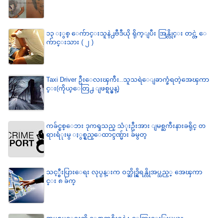
၁၃ ႏွစ္ ေက်ာင္းသူနဲ႕ဗီဒီယို ရိုက္ျပီး အြန္လိုင္း တင္တဲ့ ေ
က်ာင္းသား ( ၂ )
Taxi Driver ဦးေလးၾကီး..သူသရဲေျခာက္ခံရတဲ့အေၾကာ
င္း(ကိုယ္ေတြ႕ ျဖစ္ရပ္မွန္)
ကခ်င္စစ္ေဘး ဒုကၡသည္ သံုးဦးအား ျမစ္ႀကီးနားခရိုင္ တ
ရားရံုးမွ ႏွစ္ရွည္ေထာင္ဒဏ္မ်ား ခ်မွတ္
သင့္စီးပြားေရး လုပ္ငန္းက ဝဘ္ဆိုဒ္ရွိရန္လိုအပ္သည့္ အေၾကာ
င္း ၈ ခ်က္