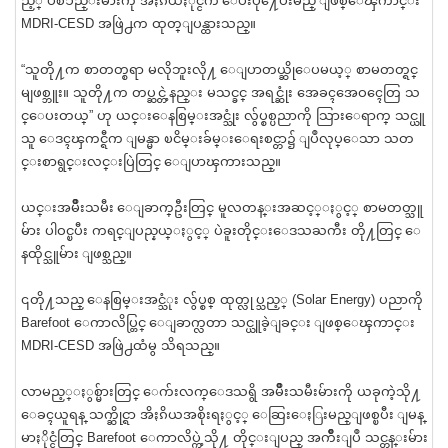
ည့္ ပစၥည္းမ်ားကို အိႏၵိယႏိုင္ငံက ေပးပို႔ေပးမည္ ျဖစ္ေၾကာင္း
MDRI-CESD အဖြဲ႕က ထုတ္ျပန္ထားသည္။
“သူတို႔က စာတတ္စရာ မလိုဘူးလို႔ ေျပာတယ္ဆိုေပမယ့္ စာမတတ္ရင္
မျဖစ္ဘူး။ သူတို႔က တပ္ဆင္တဲ့နည္း မသင္ခင္ အရင္ဆုံး အေခၚအေဝၚေတြ သ
င္ေပးတယ္” ဟု ယင္းေနစြမ္းအင္သုံး လွ်ပ္စစ္ပညာကို သြားေရာက္ သင္ယူ
သူ ေဒၚၾကင္ရီက ျမန္မာ ၿငိမ္းခ်မ္းေရးစင္တာ၌ ျပဳလုပ္ေသာ သတ
င္းစာရွင္းလင္းပြဲတြင္ ေျပာၾကားသည္။
ယင္းအမ်ဳိးသမီး ေျခာက္ဦးတြင္ မူလတန္းအဆင့္ႏွင့္ စာမတတ္သူ
မ်ား ပါဝင္ၿပီး ကရင္ျပည္နယ္ႏွင့္ ပဲခူးတိုင္းေဒသႀကီး တို႔တြင္ ေ
နထိုင္သူမ်ား ျဖစ္သည္။
၎တို႔သည္ ေနစြမ္းအင္သံုး လွ်ပ္စစ္ ထုတ္လုပ္သည့္ (Solar Energy) ပညာကို
Barefoot ေကာလိပ္တြင္ ေျခာက္လတာ သင္ယူခဲ့ျခင္း ျဖစ္ေၾကာင္း
MDRI-CESD အဖြဲ႕ထံမွ သိရသည္။
လာမည့္ႏွစ္မ်ားတြင္ ေက်းလက္ေဒသရွိ အမ်ဳိးသမီးမ်ားကို ယခုကဲ့သို႔
ေခၚယူရန္ သက္ဆိုင္ရာ အိႏၵိယအစိုးရႏွင့္ ေဆြးေႏြးမည္ျဖစ္ၿပီး ျမန္
မာႏိုင္ငံတြင္ Barefoot ေကာလိပ္ကဲ့သို႔ တိုင္းျပည္ အက်ဳိးျပဳ သင္တန္းမ်ား