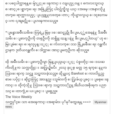
ေပၚေပါက္လာရန္ ေမွ်ာ္လင့္ေၾကာင္း လျပည့္ဝန္း ကေလးသူငယ္
ေစာင့္ေရွာက္ေရး အဖြဲ႕တြင္ ပါဝင္လ်က္ရွိသူ ယင္းအခမ္းအနားသို႔
တက္ေရာက္လာသည့္ ျပည္သူ႔လႊတ္ေတာ္ ကိုယ္စားလွယ္ ေဒၚစႏၵာမ
င္းက ၎အျမင္ကို ေျပာၾကားသည္။
“ျမန္မာအမ်ဳိးသမီးေတြရဲ႕ စြမ္းေဆာင္ရည္ကို ခ်ီးျမႇင့္တဲ့အေနနဲ႔ ဒီအမ်ဳိး
သမီး ေျခာက္ဦးကို တစ္ဦးကို တစ္သိန္းႏႈန္းနဲ႔ ခ်ီးျမႇင့္ပါတယ္” ဟု ေ
မြးျမဴေရး၊ ေရလုပ္ငန္းႏွင့္ ေက်းလက္ေဒသ ဖြံ႕ၿဖဳိးေရး ဝန္ႀကီး
ဌာနက ဒုတိယဝန္ႀကီး ေဒါက္တာေအာင္ျမတ္ဦးက ဆိုသည္။
ထို အမ်ဳိးသမီး ေျခာက္ဦးမွာ မြန္ျပည္နယ္ႏွင့္ ပဲခူးတိုင္းေဒသႀ
ကီးတို႔က သက္လတ္ပိုင္း အ႐ြယ္ရွိၿပီး ၂၀၁၃ ခုႏွစ္ မတ္လ ၁၅ ရက္ေန႔က
သြားေရာက္ သင္ယူ သင္ၾကားခဲ့သည္။ ထို႔ျပင္ Barefoot ေကာလိပ္သည္
စာေပပိုင္း ဆိုင္ရာတြင္ အားနည္းသူမ်ားကို ေ႐ြးခ်ယ္ျခင္း ျဖစ္ေၾ
ကာင္း၊ ထိုကဲ့သို႔ သြားေရာက္ သင္ၾကားႏိုင္ရန္ အိႏၵိယအစိုးရက ပညာ
သင္ ေထာက္ပံ့ေပးျခင္း ျဖစ္သည္။
The Voice Weekly
သက္ဆုိင္ေသာ အေၾကာင္းအရာမ်ား ပုိမုိဖတ္ရႈရန္ ===>
Myanmar-
news