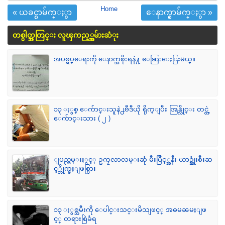
Home
« ယခင္စာမ်က္ႏွာ
ေနာက္စာမ်က္ႏွာ »
တစ္ပါတ္အတြင္း လူၾကည့္အမ်ားဆံုး
အပစ္ရပ္ေရးကို ေနာက္အစိုးရနဲ႔ ေဆြးေႏြးမယ္။
၁၃ ႏွစ္ ေက်ာင္းသူနဲ႕ဗီဒီယို ရိုက္ျပီး အြန္လိုင္း တင္တဲ့
ေက်ာင္းသား ( ၂ )
ျပည္လမ္းႏွင့္ ဥကၠလာလမ္းဆုံ မီးပြိဳင့္အနီး ယာဥ္သုံးစီးဆ
င့္တိုက္မႈျဖစ္ပြား
၁၃ ႏွစ္သမီးကို ေပါင္းသင္းမိသျဖင့္ အဓမၼမႈျဖ
င့္ တရားစြဲခံရ