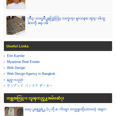
က်ဳိင္းလပ္ၿမိဳ႕နယ္ခြဲတြင္ လက္နက္၊ မူးယစ္ေရာင္းခ်သူ
မ်ားကို ဖမ္းမိ
Useful Links
Erin Kamler
Myanmar Real Estate
Web Design
Web Design Agency in Bangkok
နည္းပညာ
ラングッド バンコク ポーカー
တစ္လအတြင္း လူၾကည္႔အမ်ားဆံုး
ဖခင္ျဖစ္သူရဲ႕ ပံုကို ေက်ာမွာ တက္တူးထိုးထားတဲ့ အနဂၢ