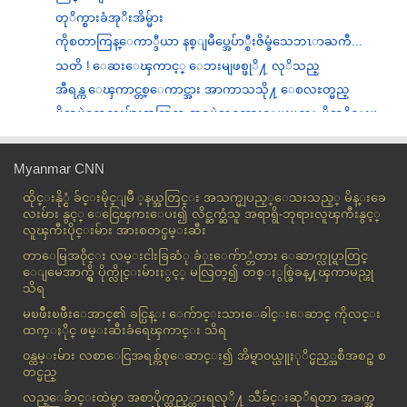
တုိက္စားခံအုိးအိမ္မ်ား
ကိုစတာကြန္ေကာ္ဒီယာ နစ္ျမဳပ္အေပ်ာ္စီးဇိမ္ခံသေဘၤာႀကီ...
သတိ ! ေဆးေၾကာင့္ ေဘးမျဖစ္ဖုိ႔ လုိသည္
အီရန္က ေၾကာင္တစ္ေကာင္အား အာကာသသို႔ ေစလႊတ္မည္
မိဘမဲ့ကေလးမ်ားအတြက္ အခမဲ့သင္ၾကားေပးမည့္ မိုဘုိင္းဖ...
ဘရာဇီးလ္တြင္ စင္ေပၚမွ ဆြဲခ်ခံရသည့္ Beyoncé
က်ိဳက္ထီးေဆာင္းဆရာေတာ္ ဓမၼေစတီေခါင္းေလာင္း ဆ
Myanmar CNN
ယ္ယူမည္
ထိုင္းနို္င္ငံ ခ်င္းမိုင္ျမိဳ ့နယ္အတြင္း အသက္မျပည့္ေသးသည့္ မိန္းခေ
ေဆးလိပ္တစ္လိပ္ခ်င္း ေရာင္းလွ်င္ ရန္ကုန္တြင္ဖမ္းမည္
လးမ်ား နွင့္ ေငြေၾကးေပး၍ လိင္ဆက္ဆံသူ အရာရွိ-ဘုရားလူၾကီးနွင့္
ဒီပဲယင္း လုပ္ႀကံမႈ ေျပာစရာ အေၾကာင္းမရွိဟု ဦးခင္ၫြ
လူၾကီးပိုင္းမ်ား အားစတင္ဖမ္းဆီး
န...
တာေမြအ၀ိုင္း လမ္းငါးခြဆံု ခံုးေက်ာ္တံတား ေဆာက္လုပ္ရာတြင္
ဆြာဇီလန္ဘုရင္၁၄ေယာက္ေျမာက္ဇနီးအျဖစ္၁၈ႏွစ္အရြယ္အလွမ...
ေျမေအာက္ရွိ ပိုက္လိုင္းမ်ားႏွင့္ မလြတ္၍ တစ္ႏွစ္ခြဲခန္႔ၾကာမည္ဟု
သိရ
ဖက္ရွင္ အဆန္းၾကီး ထြင္ၿပန္တဲ့ ေလဒီဂါဂါ
မိုးက်ေရႊကိုယ္ေတြ ေနရာရဆဲ
မၿဖိဳးၿဖိဳးေအာင္၏ ခင္ပြန္း ေက်ာင္းသားေခါင္းေဆာင္ ကိုလင္း
ထက္ႏိုင္ ဖမ္းဆီးခံရေၾကာင္း သိရ
ရန္ကုန္ ႏိုင္ငံျခားဘာသာ တကၠသိုလ္တြင္ ႏုိင္ငံျခား ဘ...
၀န္ထမ္းမ်ား လစာေငြအရစ္က်စုေဆာင္း၍ အိမ္ရာ၀ယ္ယူႏုိင္မည့္အစီအစဥ္ စ
ေညာင္ပင္ေလးေစ်းရွိ ကုမၸဏီရံုးခန္းအဲယားကြန္းမွ
တင္မည္
၀ါယာ...
လည္ေခ်ာင္းထဲမွာ အစာပိုက္ထည့္ထားရလုိ႔ သီခ်င္းဆုိရတာ အခက္အ
လိုအပ္ခ်က္ရွိတဲ့ ေဒသေတြမွာ ခင္ဝင့္ဝါ သြားေရာက္လွဴဒ...