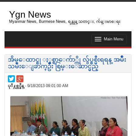
Ygn News
Myanmar News, Burmese News, ရန္ကုန္ သတင္း, က်န္းမာေရး
Main Menu
T
o
g
g
အိမ္ေထာင္စု ႏွစ္ရာေက်ာ္ကို လွ်ပ္စစ္မီးရရန္ အမ်ဳိး
l
သမီးေျခာက္ဦး စြမ္းေဆာင္မည္
e
n
a
v
ပုိ႔စ္တင္ခ်ိန္
- 9/18/2013 09:01:00 AM
i
g
a
t
i
o
n