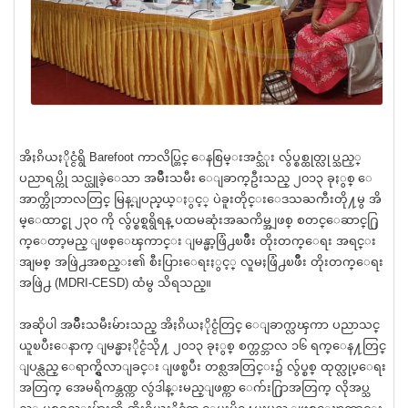
အိႏၵိယႏိုင္ငံရွိ Barefoot ကာလိပ္တြင္ ေနစြမ္းအင္သံုး လွ်ပ္စစ္ထုတ္လုပ္သည့္
ပညာရပ္ကို သင္ယူခဲ့ေသာ အမ်ဳိးသမီး ေျခာက္ဦးသည္ ၂၀၁၃ ခုႏွစ္ ေ
အာက္တိုဘာလတြင္ မြန္ျပည္နယ္ႏွင့္ ပဲခူးတိုင္းေဒသႀကီးတို႔မွ အိ
မ္ေထာင္စု ၂၃၀ ကို လွ်ပ္စစ္ရရွိရန္ ပထမဆုံးအႀကိမ္အျဖစ္ စတင္ေဆာင္႐ြ
က္ေတာ့မည္ ျဖစ္ေၾကာင္း ျမန္မာ့ဖြံ႕ၿဖဳိး တိုးတက္ေရး အရင္း
အျမစ္ အဖြဲ႕အစည္း၏ စီးပြားေရးႏွင့္ လူမႈဖြံ႕ၿဖဳိး တိုးတက္ေရး
အဖြဲ႕ (MDRI-CESD) ထံမွ သိရသည္။
အဆိုပါ အမ်ဳိးသမီးမ်ားသည္ အိႏၵိယႏိုင္ငံတြင္ ေျခာက္လၾကာ ပညာသင္
ယူၿပီးေနာက္ ျမန္မာႏိုင္ငံသို႔ ၂၀၁၃ ခုႏွစ္ စက္တင္ဘာလ ၁၆ ရက္ေန႔တြင္
ျပန္လည္ ေရာက္ရွိလာျခင္း ျဖစ္ၿပီး တစ္လအတြင္း၌ လွ်ပ္စစ္ ထုတ္လုပ္ေရး
အတြက္ အေမရိကန္ဘဏ္က လွဴဒါန္းမည္ျဖစ္ကာ ေက်း႐ြာအတြက္ လိုအပ္သ