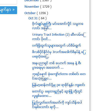
December
( 2387 )
November
( 1729 )
်က္ႏွာ »
October
( 1356 )
Oct 31
( 64 )
ဗိုလ္ခ်ဳပ္မွဴးႀကီး မင္းေအာင္လႈိင္ သမၼတေ
လာင္း အျဖစ္...
Urinary Tract Infection (2) ဆီးလမ္းေၾ
ကာင္း ပိုးဝင္...
၀က္ျခံထြက္သူမ်ားအတြက္ ပင္စိမ္းရြက္
ဖိလစ္ပိုင္ႏိုင္ငံမွ 3လက္အေဒါက္ဖိနပ္နဲ ့ေျ
ပးရတဲ့အေျ...
အႏုပညာရွင္ တစ္ ေယာက္ အေန နဲ႔ စီး
ပြားေရးမွာ အေထာက္ ...
ဘုရင့္ေနာင္ ခံုးေက်ာ္တံတား တစ္စင္း စတ
င္အသံုးျပဳခြင...
ျမန္မာ့ဆန္တင္ပုိ႔မွဳ ၃၈ ရာခိုင္ႏႈန္း က်ဆင္း
ေတာင္ငူ၊ ေရတာရွည္ႏွင့္ ဆြာၿမဳိ႕တို႔တြင္
လူရွစ္ေထာင...
ျပည္လႊတ္ေတာ္အမတ္ကို က်ပ္သိန္းေပါ
င္းႏွစ္ေသာင္း ရလို...