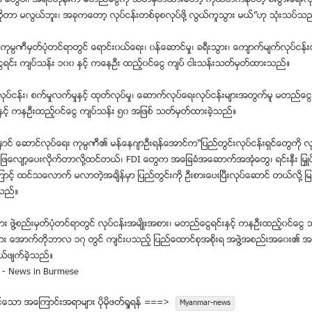
s ေတြပါ၊ အရင္တုန္းက မတည္ေငြကို သတ္မွတ္ထားေတာ့ ကိုယ္တက္ႏိုင္တဲ့ စီးပြားေရးလုပ
႔ဆိုတာ မလြယ္ဘူး၊ အခုကေတာ့ လုပ္ငန္းတစ္ခုစလုပ္ဖို႔ လြယ္ကူသြား မယ္”ဟု သံုးသပ္သ
မၸဏီမွတ္ပံုတင္ရာတြင္ ေရာင္း၀ယ္ေရး၊ ၀န္ေဆာင္မႈ၊ ခရီးသြား၊ ေက်ာက္မ်က္လုပ္ငန္း
ရင္း က်ပ္သန္း ၁၀၀ ႏွင့္ ကေနဦး ထည့္၀င္ေငြ က်ပ္ ငါးသန္းသတ္မွတ္ထားသည္။
ုပ္ငန္း၊ စက္မႈလက္မႈႏွင့္ ထုတ္လုပ္မႈ၊ ေဆာက္လုပ္ေရးလုပ္ငန္းမ်ားအတြက္မူ မတည္ေင
 ႏွင့္ ကနဦးထည့္၀င္ေငြ က်ပ္သန္း ၅၀ အျဖစ္ သတ္မွတ္ထားခဲ့သည္။
န္ေနာင္ ေဆာင္လုပ္ေရး ကုမၸဏီ၏ မန္ေနဂ်ာဦးရန္ေအာင္က“ျပည္တြင္းလုပ္ငန္းရွင္ေတြကို လ
႔ ေျဖေလ်ာ့ေပးလိုက္တာလို႔ထင္တယ္၊ FDI ေတြက အေျခခံအေဆာက္အအံုေတြ၊ ရင္းႏွီး ျမႇဳပ္
ာင့္ ထင္သေလာက္ မလာတဲ့အခ်ိန္မွာ ျပည္တြင္းကို ဦးစားေပးၿပီးလုပ္ေဆာင္ တယ္လို႔ 
သည္။
ား ဖြဲ႔စည္းမွတ္ပုံတင္ရာတြင္ လုပ္ငန္းအမ်ိဳးအစား၊ မတည္ေငြရင္းႏွင့္ ကနဦးထည့္၀င္ေငြ
ား ေအာက္တိုဘာလ ၁၇ တြင္ က်င္းပသည့္ ျပည္ေထာင္စုအစိုးရ အဖြဲ႔အစည္းအေ၀း၏ အ
ပယ္ဖ်က္ခဲ့သည္။
 - News in Burmese
္ေသာ အေၾကာင္းအရာမ်ား ပုိမုိဖတ္ရႈရန္ ===>
Myanmar-news