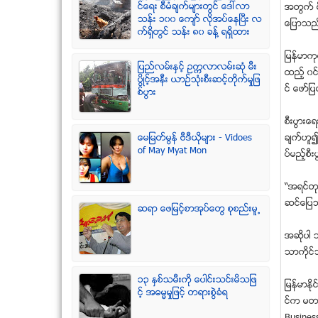
င္ေရး စီမံခ်က္မ်ားတြင္ ေဒၚလာ
အတြက္ စီ
သန္း ၁၀၀ ေက်ာ္ လုိအပ္ေနၿပီး လ
ေျပာသည
က္ရွိတြင္ သန္း ၈၀ ခန္႔ ရရွိထား
ျမန္မာကု
ျပည္လမ္းႏွင့္ ဥကၠလာလမ္းဆုံ မီး
ထည့္ ၀င
ပြိဳင့္အနီး ယာဥ္သုံးစီးဆင့္တိုက္မႈျဖ
င္ ေဖာ္
စ္ပြား
စီးပြား
ေမျမတ္မြန္ ဗီဒီယုိမ်ား - Vidoes
ခ်က္ဟူ၍
of May Myat Mon
ပ္မည့္စီ
“အရင္တု
ဆင္ေျပသ
ဆရာ ေဖျမင့္စာအုပ္ေတြ စုစည္းမူ႕
အဆိုပါ သ
သာကိုင္
၁၃ ႏွစ္သမီးကို ေပါင္းသင္းမိသျဖ
ျမန္မာႏိ
င့္ အဓမၼမႈျဖင့္ တရားစြဲခံရ
င္က မတည