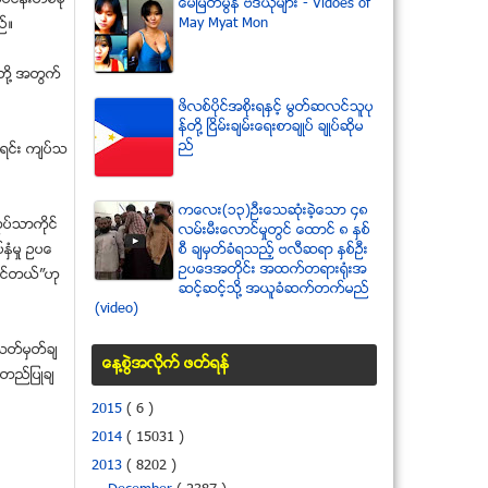
္ငန္းတစ္ခု
ေမျမတ္မြန္ ဗီဒီယုိမ်ား - Vidoes of
May Myat Mon
ည္။
တို႔ အတြက္
ဖိလစ္ပိုင္အစိုးရႏွင့္ မြတ္ဆလင္သူပု
န္တို႔ ၿငိမ္းခ်မ္းေရးစာခ်ဳပ္ ခ်ဳပ္ဆိုမ
ည္
ြရင္း က်ပ္သ
ကေလး(၁၃)ဦးေသဆံုးခဲ့ေသာ ၄၈
ုပ္သာကိုင္
လမ္းမီးေလာင္မႈတြင္ ေထာင္ ၈ ႏွစ္
ႏွံမႈ ဥပေ
စီ ခ်မွတ္ခံရသည့္ ဗလီဆရာ ႏွစ္ဦး
ဥပေဒအတိုင္း အထက္တရားရံုးအ
ျမင္တယ္”ဟု
ဆင့္ဆင့္သို႔ အယူခံဆက္တက္မည္
(video)
 သတ္မွတ္ခ်
ေန႔စြဲအလိုက္ ဖတ္ရန္
တည္ျပဳခ်
2015
( 6 )
2014
( 15031 )
2013
( 8202 )