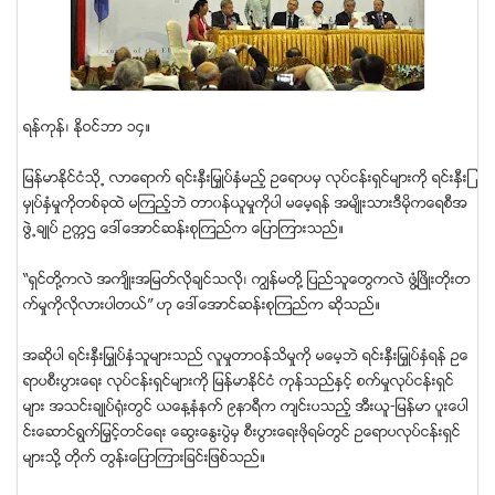
ရန္ကုန္၊ ႏိုဝင္ဘာ ၁၄။
ျမန္မာႏိုင္ငံသို႕ လာေရာက္ ရင္းႏွီးျမွဳပ္ႏွံမည့္ ဥေရာပမွ လုပ္ငန္းရွင္မ်ားကို ရင္းႏွီးျ
မွဳပ္ႏွံမႈကိုတစ္ခုထဲ မၾကည့္ဘဲ တာ၀န္ယူမႈကိုပါ မေမ့ရန္ အမ်ိဳးသားဒီမိုကေရစီအ
ဖြဲ႕ခ်ဳပ္ ဥကၠဌ ေဒၚေအာင္ဆန္းစုၾကည္က ေျပာၾကားသည္။
“ရွင္တုိ႔ကလဲ အက်ိဳးအျမတ္လိုခ်င္သလို၊ ကၽြန္မတုိ႔ ျပည္သူေတြကလဲ ဖြံ႔ျဖိဳးတုိးတ
က္မႈကိုလိုလားပါတယ္” ဟု ေဒၚေအာင္ဆန္းစုၾကည္က ဆိုသည္။
အဆိုပါ ရင္းႏွီးျမွဳပ္ႏွံသူမ်ားသည္ လူမႈတာဝန္သိမႈကို မေမ့ဘဲ ရင္းႏွီးျမွဳပ္ႏွံရန္ ဥေ
ရာပစီးပြားေရး လုပ္ငန္းရွင္မ်ားကို ျမန္မာႏိုင္ငံ ကုန္သည္ႏွင့္ စက္မႈလုပ္ငန္းရွင္
မ်ား အသင္းခ်ဳပ္ရုံးတြင္ ယေန႔နံနက္ ၉နာရီက က်င္းပသည့္ အီးယူ-ျမန္မာ ပူးေပါ
င္းေဆာင္ရြက္ျမွင့္တင္ေရး ေဆြးေႏြးပြဲမွ စီးပြားေရးဖုိရမ္တြင္ ဥေရာပလုပ္ငန္းရွင္
မ်ားသို႔ တုိက္ တြန္းေျပာၾကားျခင္းျဖစ္သည္။