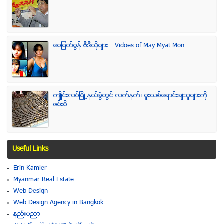
ေမျမတ္မြန္ ဗီဒီယုိမ်ား - Vidoes of May Myat Mon
က်ဳိင္းလပ္ၿမိဳ႕နယ္ခြဲတြင္ လက္နက္၊ မူးယစ္ေရာင္းခ်သူမ်ားကို
ဖမ္းမိ
Useful Links
Erin Kamler
Myanmar Real Estate
Web Design
Web Design Agency in Bangkok
နည္းပညာ