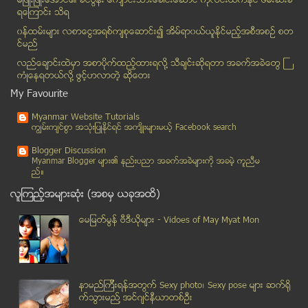
မၿဖိဳးၿဖိဳးေအာင္၏ ခင္ပြန္း ေက်ာင္းသားေခါင္းေဆာင္ ကိုလင္းထက္ႏိုင္ ဖမ္းဆီးခံ
ရေၾကာင္း သိရ
KIA နဲ႔ ဆက္သြယ္ေၾကာင္း စြပ္စြဲဖမ္းဆီးခံရသူ ၃ ဦးကု...
၀န္ထမ္းမ်ား လစာေငြအရစ္က်စုေဆာင္း၍ အိမ္ရာ၀ယ္ယူႏုိင္မည့္အစီအစဥ္ စတ
စိတ္ပိုင္း လိင္ပိုင္းဆိုင္ရာ ထိခိုက္မႈျမင့္တက္လာသည...
င္မည္
၀ ေဒသမွာ အစုိးရရံုးေတြ ျပန္လည္ဖြင့္လွစ္ဖုိ႔ စီစဥ္
လည္ေခ်ာင္းထဲမွာ အစာပိုက္ထည့္ထားရလုိ႔ သီခ်င္းဆုိရတာ အခက္အခဲေတြ ႀ
ျပန္လြတ္လာသူေတြထဲ ဦးေနဝင္းေျမး နွစ္ေယာက္ ပါဝင္
ကံဳေနရတယ္လို႔ ဖြင့္ဟလာတဲ့ ဆုိေတး
ျပည္တြင္းရွိ ဗလီမ်ားကုိ ေဖာက္ခြဲ ရန္ေရာက္ေနသူႏွစ္ဦ...
My Favourite
မႏၲေလး ဘုန္းႀကီးေက်ာင္းဝင္းမ်ား အတြင္း စီးပြားေရးလ...
Myanmar Website Tutorials
အမႈိက္ေကာက္တာ ရွက္စရာမဟုတ္ပါ
ကၽြမ္းက်င္စြာ အသုံးျပဳႏုိင္ရင္ အက်ိဳးမ်ားမယ့္ Facebook search
တ႐ုတ္ တိုင္းရင္းေဆးျဖင့္ ကုရာမွ ေျခေခ်ာင္းေလးမ်ား ...
Blogger Discussion
အလုပ္ရမည္ဆို၍ လိုက္သြားသူ ရြာသား ၆၀ ေက်ာ္ ေပ်ာက္ဆံ...
Myanmar Blogger မ်ား၏ နည္းပညာ အခက္အခဲမ်ားကုိ အခမဲ့ ကူညီမ
ည္။
အလိုမတူဘဲ သားမယား ျပဳက်င့္သူ ဖမ္းမိ
လူၾကည့္အမ်ားဆုံး (အစမွ ယခုအထိ)
လူငယ္အခ်င္းခ်င္း အုပ္စုဖြဲ႕ရန္ျဖစ္ရာမွ ပုလင္းကြဲအခ...
ႏိုင္ငံေတာ္သမၼတ ဦးသိန္းစိန္၏ လက္ႏွင္႕ေရးသည္႕ ၿငိမ္...
ေမျမတ္မြန္ ဗီဒီယုိမ်ား - Vidoes of May Myat Mon
လက္ပံေတာင္ လံုျခံဳေရး လွည္႔ကင္းေဆာင္ရြက္ေနသည္႔ ရဲတ...
လက္ပံေတာင္းတြင္ ပဋိပကၡ ထပ္ျဖစ္ ရဲကင္း တိုက္ခိုက္ခံ...
ျမန္မာႏုိင္ငံမွာ ရံုးဖြင့္လွစ္လုိေၾကာင္း အိုအုိင္စ...
နာမည္ၾကီးရန္အတြက္ Sexy photo၊ Sexy pose မ်ား ဆက္ရို
ဥေရာပ ရင္းႏွီးျမွဳပ္ႏွံသူမ်ား တာ၀န္ယူမႈကို မေမ့ရန္...
က္သြားမည္႔ အင္ဂ်င္နီယာတစ္ဦး
အင္းယားကန္ေပါင္တြင္ ၀ိုင္းဖဲြ႕ေသာက္စားေပ်ာ္ပါးသူ ၄...