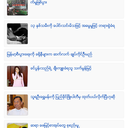
က္မႈျဖစ္ပြား
၁၃ ႏွစ္သမီးကို ေပါင္းသင္းမိသျဖင့္ အဓမၼမႈျဖင့္ တရားစြဲခံရ
ျမန္မာ့စီးပြားေရးကို ခရိုနီမ်ားက ဆက္လက္ ခ်ဳပ္ကိုင္ဥိီးမည္
ခင္ပြန္းသည္ရဲ႕ ခ်ီးက်ဴးခံရသူ သက္မြန္ျမင့္
သူရဦးေရႊမန္းကို ျပည္ခိုင္ျဖိဳးပါတီမွ ထုတ္ပယ္လိုက္ျပီဟုဆို
ဆရာ ေဖျမင့္စာအုပ္ေတြ စုစည္းမူ႕