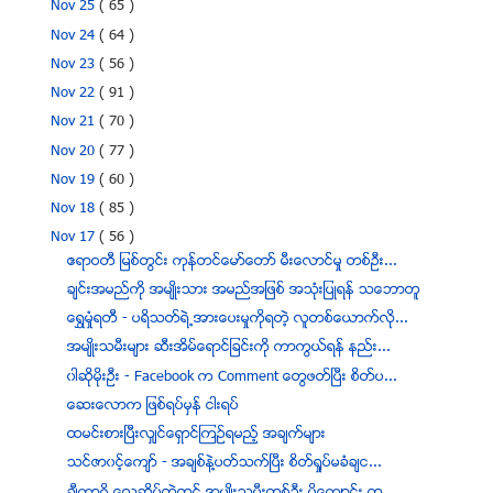
Nov 25
( 65 )
Nov 24
( 64 )
Nov 23
( 56 )
Nov 22
( 91 )
Nov 21
( 70 )
Nov 20
( 77 )
Nov 19
( 60 )
Nov 18
( 85 )
Nov 17
( 56 )
ဧရာဝတီ ျမစ္တြင္း ကုန္တင္ေမာ္ေတာ္ မီးေလာင္မႈ တစ္ဦး...
ခ်င္းအမည္ကို အမ်ဳိးသား အမည္အျဖစ္ အသုံးျပဳရန္ သေဘာတူ
ေရႊမံႈရတီ - ပရိသတ္ရဲ႕အားေပးမႈကိုရတဲ့ လူတစ္ေယာက္လို...
အမ်ဳိးသမီးမ်ား ဆီးအိမ္ေရာင္ျခင္းကို ကာကြယ္ရန္ နည္း...
၀ါဆိုမိုးဦး - Facebook က Comment ေတြဖတ္ၿပီး စိတ္ပ...
ေဆးေလာက ျဖစ္ရပ္မွန္ ငါးရပ္
ထမင္းစားၿပီးလွ်င္ေရွာင္ၾကဥ္ရမည့္ အခ်က္မ်ား
သင္ဇာ၀င့္ေက်ာ္ - အခ်စ္နဲ႔ပတ္သက္ၿပီး စိတ္႐ႈပ္မခံခ်င...
ခ်ီကာဂို ေလဆိပ္ထဲတြင္ အမ်ဳိးသမီးတစ္ဦး မိေက်ာင္း တ...