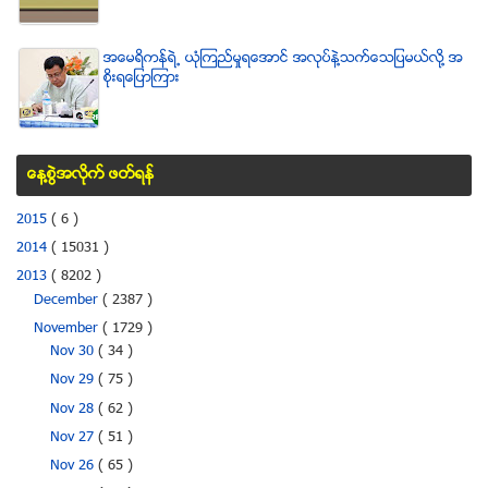
အေမရိကန္ရဲ႕ ယံုၾကည္မႈရေအာင္ အလုပ္နဲ႔သက္ေသျပမယ္လုိ႔ အ
စုိးရေျပာၾကား
ေန႔စြဲအလိုက္ ဖတ္ရန္
2015
( 6 )
2014
( 15031 )
2013
( 8202 )
December
( 2387 )
November
( 1729 )
Nov 30
( 34 )
Nov 29
( 75 )
Nov 28
( 62 )
Nov 27
( 51 )
Nov 26
( 65 )