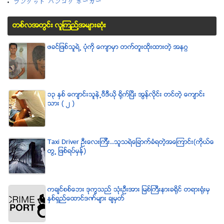
ラングッド バンコク ポーカー
တစ္လအတြင္း လူၾကည္႔အမ်ားဆံုး
ဖခင္ျဖစ္သူရဲ႕ ပံုကို ေက်ာမွာ တက္တူးထိုးထားတဲ့ အနဂၢ
၁၃ ႏွစ္ ေက်ာင္းသူနဲ႕ဗီဒီယို ရိုက္ျပီး အြန္လိုင္း တင္တဲ့ ေက်ာင္း
သား ( ၂ )
Taxi Driver ဦးေလးၾကီး..သူသရဲေျခာက္ခံရတဲ့အေၾကာင္း(ကိုယ္ေ
တြ႕ ျဖစ္ရပ္မွန္)
ကခ်င္စစ္ေဘး ဒုကၡသည္ သံုးဦးအား ျမစ္ႀကီးနားခရိုင္ တရားရံုးမွ
ႏွစ္ရွည္ေထာင္ဒဏ္မ်ား ခ်မွတ္