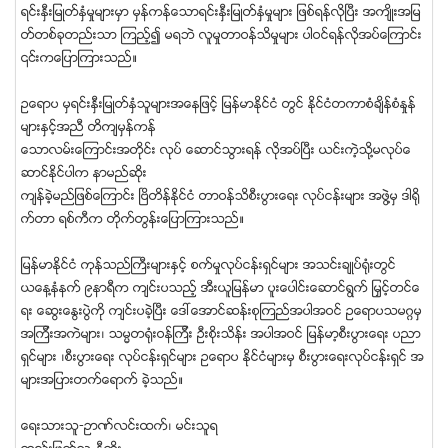
ရင္းႏွီးျမဳတ္ႏွံမႈမ်ားမွာ မွန္ကန္ေသာရင္းႏွီးျမဳတ္ႏွံမႈမ်ား ျဖစ္ရန္လိုၿပီး အက်ိဳးအျမ
တ္တစ္ခုတည္းသာ ၾကည့္၍ မရဘဲ လူမႈတာဝန္သိမႈမ်ား ပါဝင္ရန္လိုအပ္ေၾကာင္း
၎ကေျပာၾကားသည္။
ဥေရာပ မွရင္းႏွီးျမဳတ္ႏွံသူမ်ားအေနျဖင့္ ျမန္မာႏိုင္ငံ တြင္ ႏိုင္ငံတကာစံခ်ိန္စံႏႈန္
မ်ားႏွင့္အညီ တိက်မွန္ကန္
ေသာလမ္းေၾကာင္းအတုိင္း လုပ္ ေဆာင္သြားရန္ လိုအပ္ၿပီး ယင္းကဲ့သုိ႔မလုပ္ေ
ဆာင္ႏိုင္ပါက နာမည္ဆုိး
က်န္ခဲ့မည္ျဖစ္ေၾကာင္း ၿဗိတိန္ႏိုင္ငံ တာဝန္သိစီးပြားေရး လုပ္ငန္းမ်ား အဖြဲ႔မွ ဒါရို
က္တာ ရစ္ကီက တုိက္တြန္းေျပာၾကားသည္။
ျမန္မာႏိုင္ငံ ကုန္သည္ႀကီးမ်ားႏွင့္ စက္မႈလုပ္ငန္းရွင္မ်ား အသင္းခ်ဳပ္ရုံးတြင္
ယေန႔နံနက္ ၉နာရီက က်င္းပသည့္ အီးယူျမန္မာ ပူးေပါင္းေဆာင္ရြက္ ျမွင့္တင္ေ
ရး ေဆြးေႏြးပြဲကုိ က်င္းပခဲ့ၿပီး ေဒၚေအာင္ဆန္းစုၾကည္အပါအဝင္ ဥေရာပသမဂၢမွ
အၾကီးအကဲမ်ား၊ သမၼတရုံးဝန္ၾကီး ဦးစုိးသိန္း အပါအဝင္ ျမန္မာ့စီးပြားေရး ပညာ
ရွင္မ်ား ၊စီးပြားေရး လုပ္ငန္းရွင္မ်ား ဥေရာပ ႏိုင္ငံမ်ားမွ စီးပြားေရးလုပ္ငန္းရွင္ အ
မ်ားအျပားတက္ေရာက္ ခဲ့သည္။
ေရးသားသူ-ဥာဏ္လင္းထက္၊ မင္းသူရ