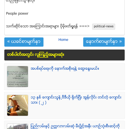
တည္းျဖတ္သူ-နီတိုး
People power
သက္ဆုိင္ေသာ အေၾကာင္းအရာမ်ား ပုိမုိဖတ္ရႈရန္ ===>
political-news
Home
« ယခင္စာမ်က္ႏွာ
ေနာက္စာမ်က္ႏွာ »
တစ္ပါတ္အတြင္း လူၾကည့္အမ်ားဆံုး
အပစ္ရပ္ေရးကို ေနာက္အစိုးရနဲ႔ ေဆြးေႏြးမယ္။
၁၃ ႏွစ္ ေက်ာင္းသူနဲ႕ဗီဒီယို ရိုက္ျပီး အြန္လိုင္း တင္တဲ့ ေက်ာင္း
သား ( ၂ )
ျပည္လမ္းႏွင့္ ဥကၠလာလမ္းဆုံ မီးပြိဳင့္အနီး ယာဥ္သုံးစီးဆင့္တို