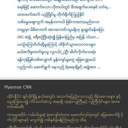
ေရခဲျဖင့္ ေဆာက္ေသာ ဟိုတယ္တြင္ မီးအခ်က္ေပးစနစ္ တပ္ရ...
ထားထက္ထက္ ယွဥ္ၿပိဳင္မႈ တုိက္႐ိုက္ၾကည့္ႏုိင္
သစ္ေမႊးေစ်းကြက္ အမွန္တကယ္ ျဖစ္လာေတာ့မည္ေလာ
ကမာၻမွာ မိမိေလာက္ အကေကာင္းသူမရိွဟု ရွာရြတ္ခန္းေျပာ
OIC အဖြဲ႕ ခရီးစဥ္ၿပီးဆံုး၍ ျမန္မာျပည္မွ အျပန္ သံဃာ...
ယာဥ္ေၾကာပိတ္ဆို႔မႈေၾကာင့္ ထိခိုက္သြားေသာဘ၀မ်ား
မယ္ဇလီဖူးတက္ခူးသူ လူငယ္(၂)ဦး ဓါတ္လိုက္ေသဆံုး
ရန္ကုန္ျမစ္တစ္ေလွ်ာက္ မြန္းက်ပ္မႈေတြ ေျဖေလွ်ာ့မယ္
လွည္႔ကင္း ေဆာင္ရြက္ ေနသည္႔ ရဲအရာရွိႏွင္႔ အဖြဲ႔အား ...
ကသာၿမိဳ႕နယ္တြင္ တရား႐ံုးထုတ္လာသည့္ အခ်ဳပ္သားတစ္ဦး...
ဘာသာလူမ်ိဳးမခြဲျခားဘဲ အကူအညီေပးလုိေၾကာင္း အုိအုိင္...
Myanmar CNN
ဆက္သြယ္ေရး ဥပေဒနဲ့ လယ္သမား ဥပေဒ လွြတ္ေတာ္မွာ ျပဌာန္း
ထိုင္းနို္င္ငံ ခ်င္းမိုင္ျမိဳ ့နယ္အတြင္း အသက္မျပည့္ေသးသည့္ မိန္းခေလးမ်ား နွင့္
မုန္တိုင္းသင့္ ဖိလစ္ပိုင္ရပ္ေ၀းထိ အကူအညီေရာက္ရွိ
ေငြေၾကးေပး၍ လိင္ဆက္ဆံသူ အရာရွိ-ဘုရားလူၾကီးနွင့္ လူၾကီးပိုင္းမ်ား အားစ
လက္ပံေတာင္းမွာ ရြာသားေတြ ဆက္လက္ဆႏၵျပ
တင္ဖမ္းဆီး
ေထာင္မွ လြတ္လာတဲ့ ရွမ္းလူငယ္ေတြ ရွင္းခ်က္
တာေမြအ၀ိုင္း လမ္းငါးခြဆံု ခံုးေက်ာ္တံတား ေဆာက္လုပ္ရာတြင္ ေျမေအာက္ရွိ ပို
တစ္အိမ္ေထာင္ ကေလးတစ္ေယာက္ အစီအစဥ္ တ႐ုတ္ျပင္မည္
က္လိုင္းမ်ားႏွင့္ မလြတ္၍ တစ္ႏွစ္ခြဲခန္႔ၾကာမည္ဟု သိရ
OIC ကိုယ္စားလွယ္အဖြဲ႔ ျမန္မာသမၼတနဲ႔ ေတြ႔ဆံုေဆြးေႏြး