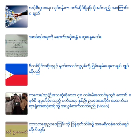
သင့္စီးပြားေရး လုပ္ငန္းက ဝဘ္ဆိုဒ္ရွိရန္လိုအပ္သည့္ အေၾကာင္း
၈ ခ်က္
အပစ္ရပ္ေရးကို ေနာက္အစိုးရနဲ႔ ေဆြးေႏြးမယ္။
ဖိလစ္ပိုင္အစိုးရႏွင့္ မြတ္ဆလင္သူပုန္တို႔ ၿငိမ္းခ်မ္းေရးစာခ်ဳပ္ ခ်ဳပ္
ဆိုမည္
ကေလး(၁၃)ဦးေသဆံုးခဲ့ေသာ ၄၈ လမ္းမီးေလာင္မႈတြင္ ေထာင္ ၈
ႏွစ္စီ ခ်မွတ္ခံရသည့္ ဗလီဆရာ ႏွစ္ဦး ဥပေဒအတိုင္း အထက္တ
ရားရံုးအဆင့္ဆင့္သို႔ အယူခံဆက္တက္မည္ (video)
ဘာသာေရးဥပေဒၾကမ္းကို ျပန္ရုတ္သိမ္းဖို႔ အေမရိကန္ေကာ္မရွင္
တိုက္တြန္း