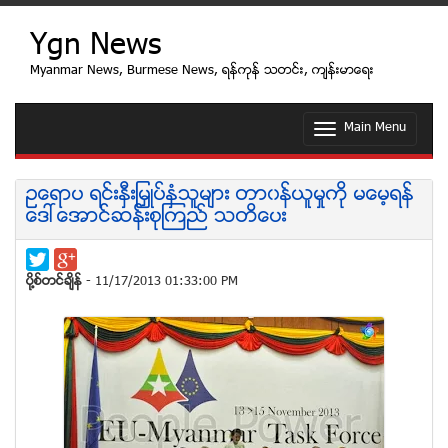
Ygn News
Myanmar News, Burmese News, ရန္ကုန္ သတင္း, က်န္းမာေရး
Main Menu
T
o
g
g
ဥေရာပ ရင္းႏွီးျမွဳပ္ႏွံသူမ်ား တာ၀န္ယူမႈကို မေမ့ရန္
l
ေဒၚေအာင္ဆန္းစုၾကည္ သတိေပး
e
n
a
v
ပုိ႔စ္တင္ခ်ိန္
- 11/17/2013 01:33:00 PM
i
g
a
t
i
o
n