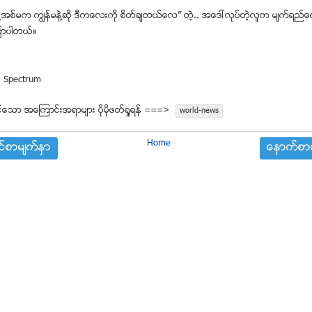
ရဲ႕အစ္မက ကၽြန္မနဲ႔ဆို ဒီကေလးကို စိတ္ခ်တယ္ေလ” တဲ့.. အေဒၚလုပ္တဲ့လူက မ်က္ရည္ေတြ
ျပာပါတယ္။
 Spectrum
္ေသာ အေၾကာင္းအရာမ်ား ပုိမုိဖတ္ရႈရန္ ===>
world-news
Home
္စာမ်က္ႏွာ
ေနာက္စာမ