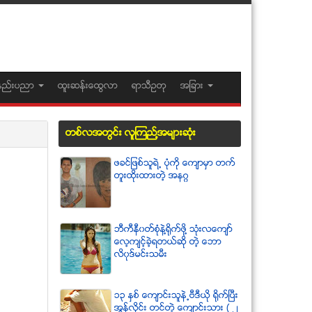
နည္းပညာ
ထူးဆန္းေထြလာ
ရာသီဥတု
အျခား
တစ္လအတြင္း လူၾကည္႔အမ်ားဆံုး
ဖခင္ျဖစ္သူရဲ႕ ပံုကို ေက်ာမွာ တက္
တူးထိုးထားတဲ့ အနဂၢ
ဘီကီနီ၀တ္စံုနဲ႔႐ုိက္ဖို႔ သံုးလေက်ာ္
ေလ့က်င့္ခဲ့ရတယ္ဆို တဲ့ ေဘာ
လိ၀ုဒ္မင္းသမီး
၁၃ ႏွစ္ ေက်ာင္းသူနဲ႕ဗီဒီယို ရိုက္ျပီး
အြန္လိုင္း တင္တဲ့ ေက်ာင္းသား ( ၂