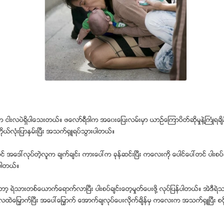
ါးလပဲရွိပါေသးတယ္။ ဖေလာ္ရီဒါက အေ၀းေျပးလမ္းမွာ ယာဥ္ေၾကာပိတ္ဆိုမႈနဲ႔ႀကံဳရခ်
ယ္လံုးျပာႏွမ္းၿပီး အသက္႐ွဴရပ္သြားပါတယ္။
င္ အေဒၚလုပ္တဲ့လူက ခ်က္ခ်င္း ကားေပၚက ခုန္ဆင္းၿပီး ကေလးကို ေပါင္ေပၚတင္ ပါးစပ္ခ
့ပါတယ္။
ာ့ ရဲသားတစ္ေယာက္ေရာက္လာၿပီး ပါးစပ္ခ်င္းေတ့မႈတ္ေပးဖို႔ လုပ္ျပန္ပါတယ္။ အဲဒီရ
လထဲေျမွာက္ၿပီး အေပၚေျမွာက္ ေအာက္ခ်လုပ္ေပးလိုက္ခ်ိန္မွ ကေလးက အသက္႐ွဴၿပီး စ