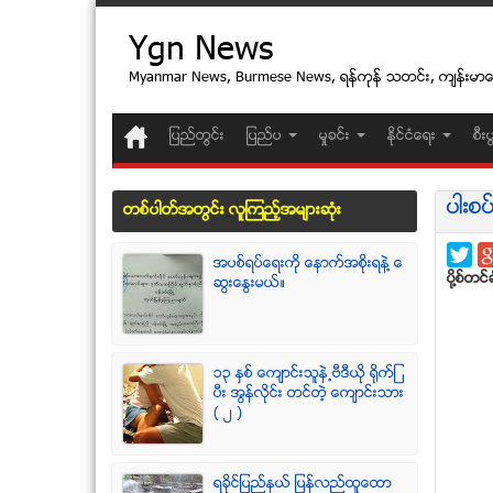
Ygn News
Myanmar News, Burmese News, ရန္ကုန္ သတင္း, က်န္းမာ
ျပည္တြင္း
ျပည္ပ
မႈခင္း
ႏုိင္ငံေရး
စီး
ပါးစ
တစ္ပါတ္အတြင္း လူၾကည့္အမ်ားဆံုး
အပစ္ရပ္ေရးကို ေနာက္အစိုးရနဲ႔ ေ
ပုိ႔စ္တင္ခ
ဆြးေႏြးမယ္။
၁၃ ႏွစ္ ေက်ာင္းသူနဲ႕ဗီဒီယို ရိုက္ျ
ပီး အြန္လိုင္း တင္တဲ့ ေက်ာင္းသား
( ၂ )
ရခုိင္ျပည္နယ္ ျပန္လည္ထူေထာ