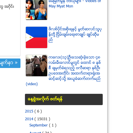
ေမျမတ္မြန္ ဗီဒီယုိမ်ား - Vidoes of
May Myat Mon
 အ၀ုိင္း
ဖိလစ္ပိုင္အစိုးရႏွင့္ မြတ္ဆလင္သူပု
န္တို႔ ၿငိမ္းခ်မ္းေရးစာခ်ဳပ္ ခ်ဳပ္ဆိုမ
ည္
ကေလး(၁၃)ဦးေသဆံုးခဲ့ေသာ ၄၈
်က္ႏွာ »
လမ္းမီးေလာင္မႈတြင္ ေထာင္ ၈ ႏွစ္
စီ ခ်မွတ္ခံရသည့္ ဗလီဆရာ ႏွစ္ဦး
ဥပေဒအတိုင္း အထက္တရားရံုးအ
ဆင့္ဆင့္သို႔ အယူခံဆက္တက္မည္
(video)
ေန႔စြဲအလိုက္ ဖတ္ရန္
2015
( 6 )
2014
( 15031 )
September
( 1 )