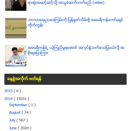
ရားရံုးအဆင့္ဆင့္သို႔ အယူခံဆက္တက္မည္ (video)
ဘာသာေရးဥပေဒၾကမ္းကို ျပန္ရုတ္သိမ္းဖို႔ အေမရိကန္ေကာ္မရွင္
တိုက္တြန္း
အေမရိကန္ရဲ႕ ယံုၾကည္မႈရေအာင္ အလုပ္နဲ႔သက္ေသျပမယ္လုိ႔ အ
စုိးရေျပာၾကား
ေန႔စြဲအလိုက္ ဖတ္ရန္
2015
( 6 )
2014
( 15031 )
September
( 1 )
August
( 74 )
July
( 567 )
June
( 2020 )