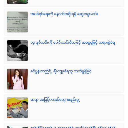
အပစ္ရပ္ေရးကို ေနာက္အစိုးရနဲ႔ ေဆြးေႏြးမယ္။
၁၃ ႏွစ္သမီးကို ေပါင္းသင္းမိသျဖင့္ အဓမၼမႈျဖင့္ တရားစြဲခံရ
ခင္ပြန္းသည္ရဲ႕ ခ်ီးက်ဴးခံရသူ သက္မြန္ျမင့္
ဆရာ ေဖျမင့္စာအုပ္ေတြ စုစည္းမူ႕