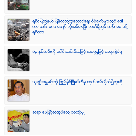
ရခုိင္ျပည္နယ္ ျပန္လည္ထူေထာင္ေရး စီမံခ်က္မ်ားတြင္ ေဒၚ
လာ သန္း ၁၀၀ ေက်ာ္ လုိအပ္ေနၿပီး လက္ရွိတြင္ သန္း ၈၀ ခန္႔
ရရွိထား
၁၃ ႏွစ္သမီးကို ေပါင္းသင္းမိသျဖင့္ အဓမၼမႈျဖင့္ တရားစြဲခံရ
သူရဦးေရႊမန္းကို ျပည္ခိုင္ျဖိဳးပါတီမွ ထုတ္ပယ္လိုက္ျပီဟုဆို
ဆရာ ေဖျမင့္စာအုပ္ေတြ စုစည္းမူ႕