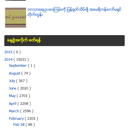
ဘာသာေရးဥပေဒၾကမ္းကို ျပန္ရုတ္သိမ္းဖို႔ အေမရိကန္ေကာ္မရွင္
တိုက္တြန္း
ေန႔စြဲအလိုက္ ဖတ္ရန္
2015
( 6 )
2014
( 15031 )
September
( 1 )
August
( 74 )
July
( 567 )
June
( 2020 )
May
( 2703 )
April
( 2208 )
March
( 2596 )
February
( 2205 )
Feb 28
( 89 )