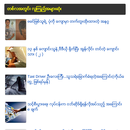
တစ္လအတြင္း လူၾကည္႔အမ်ားဆံုး
ဖခင္ျဖစ္သူရဲ႕ ပံုကို ေက်ာမွာ တက္တူးထိုးထားတဲ့ အနဂၢ
၁၃ ႏွစ္ ေက်ာင္းသူနဲ႕ဗီဒီယို ရိုက္ျပီး အြန္လိုင္း တင္တဲ့ ေက်ာင္း
သား ( ၂ )
Taxi Driver ဦးေလးၾကီး..သူသရဲေျခာက္ခံရတဲ့အေၾကာင္း(ကိုယ္ေ
တြ႕ ျဖစ္ရပ္မွန္)
သင့္စီးပြားေရး လုပ္ငန္းက ဝဘ္ဆိုဒ္ရွိရန္လိုအပ္သည့္ အေၾကာင္း
၈ ခ်က္