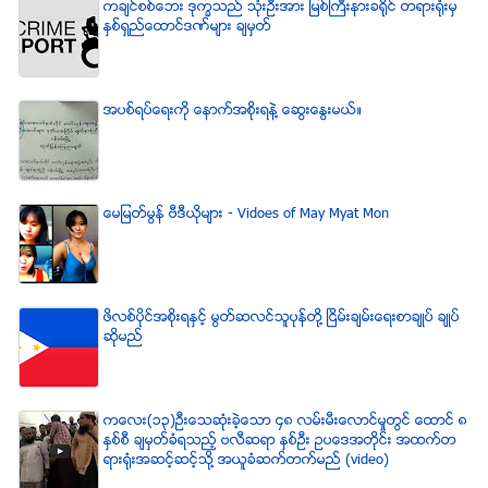
ကခ်င္စစ္ေဘး ဒုကၡသည္ သံုးဦးအား ျမစ္ႀကီးနားခရိုင္ တရားရံုးမွ
ႏွစ္ရွည္ေထာင္ဒဏ္မ်ား ခ်မွတ္
အပစ္ရပ္ေရးကို ေနာက္အစိုးရနဲ႔ ေဆြးေႏြးမယ္။
ေမျမတ္မြန္ ဗီဒီယုိမ်ား - Vidoes of May Myat Mon
ဖိလစ္ပိုင္အစိုးရႏွင့္ မြတ္ဆလင္သူပုန္တို႔ ၿငိမ္းခ်မ္းေရးစာခ်ဳပ္ ခ်ဳပ္
ဆိုမည္
ကေလး(၁၃)ဦးေသဆံုးခဲ့ေသာ ၄၈ လမ္းမီးေလာင္မႈတြင္ ေထာင္ ၈
ႏွစ္စီ ခ်မွတ္ခံရသည့္ ဗလီဆရာ ႏွစ္ဦး ဥပေဒအတိုင္း အထက္တ
ရားရံုးအဆင့္ဆင့္သို႔ အယူခံဆက္တက္မည္ (video)