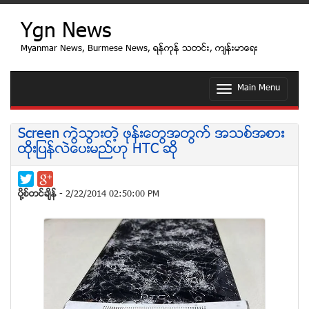
Ygn News
Myanmar News, Burmese News, ရန္ကုန္ သတင္း, က်န္းမာေရး
Main Menu
T
o
g
g
Screen ကြဲသြားတဲ့ ဖုန္းေတြအတြက္ အသစ္အစား
l
ထိုးျပန္လဲေပးမည္ဟု HTC ဆို
e
n
a
v
ပုိ႔စ္တင္ခ်ိန္
- 2/22/2014 02:50:00 PM
i
g
a
t
i
o
n