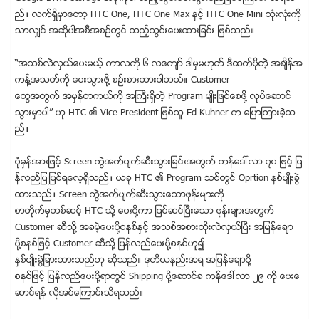
ည္။ လက္ရွိမွာေတာ့ HTC One, HTC One Max ႏွင့္ HTC One Mini သံုးလံုးကို
သာလွ်င္ အဆိုပါအစီအစဥ္တြင္ ထည့္သြင္းေပးထားျခင္း ျဖစ္သည္။
“အသစ္လဲလွယ္ေပးမယ့္ ကာလကို ၆ လေက်ာ္ ဒါမွမဟုတ္ ဒီထက္ပိုတဲ့ အခ်ိန္အ
ကန္႔အသတ္ကို ေပးသြားဖို႔ စဥ္းစားထားပါတယ္။ Customer
ေတြအတြက္ အမွန္တကယ္ကို အႀကီးရွိတဲ့ Program မ်ဳိးျဖစ္ေစဖို႔ လုပ္ေဆာင္
သြားမွာပါ” ဟု HTC ၏ Vice President ျဖစ္သူ Ed Kuhner က ေျပာၾကားခဲ့သ
ည္။
ပံုမွန္အားျဖင့္ Screen ကြဲအက္ပ်က္ဆီးသြားျခင္းအတြက္ ကန္ေဒၚလာ ၇၀ ျဖင့္ ျပ
န္လည္ျပဳျပင္ရေလ့ရွိသည္။ ယခု HTC ၏ Program သစ္တြင္ Oprtion ႏွစ္မ်ဳိးခြဲ
ထားသည္။ Screen ကြဲအက္ပ်က္ဆီးသြားေသာဖုန္းမ်ားကို
စာတိုက္မွတစ္ဆင့္ HTC သို႔ ေပးပို႔ကာ ျပင္ဆင္ၿပီးေသာ ဖုန္းမ်ားအတြက္
Customer ဆီသို႔ အခမဲ့ေပးပို႔စနစ္ႏွင့္ အသစ္အစားထိုးလဲလွယ္ၿပီး အျမန္ေခ်ာ
ပို႔စနစ္ျဖင့္ Customer ဆီသို႔ ျပန္လည္ေပးပို႔စနစ္ဟူ၍
ႏွစ္မ်ဳိးခြဲျခားထားသည္ဟု ဆိုသည္။ ဒုတိယနည္းအရ အျမန္ေခ်ာပို႔
စနစ္ျဖင့္ ျပန္လည္ေပးပို႔ရာတြင္ Shipping ပို႔ေဆာင္ခ ကန္ေဒၚလာ ၂၉ ကို ေပးေ
ဆာင္ရန္ လိုအပ္ေၾကာင္းသိရသည္။