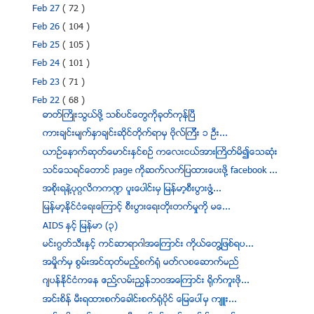
Feb 27
( 72 )
Feb 26
( 104 )
Feb 25
( 105 )
Feb 24
( 101 )
Feb 23
( 71 )
Feb 22
( 68 )
ဓာတ္ႀကိဳးသြယ္ဖုိ႔ သစ္ပင္ေတြကုိခုတ္ကုန္ၿပီ
ကားခ်င္းမ်က္ႏွာခ်င္းဆိုင္တိုက္ရာမွ ဗိုလ္ၾကီး ၁ ဦး...
ယာဥ္ေနာက္ဆုတ္ေမာင္းႏွင္စဥ္ ကေလးငယ္အားႀကိတ္မိ၍ေသဆုံး
သင္ေသရင္ေတာင္ page ကိုဆက္လက္ျပထားေပးဖို႔ facebook ...
အစိုးရနဲ႔ပုဂၢလိကက႑ ပူးေပါင္းမွ ျမန္မာ့စီးပြားဖြံ႔႔...
ျမန္မာ့ႏိုင္ငံေရးေၾကာင့္ စီးပြားေရးတိုးတက္မႈကို မေ...
AIDS ႏွင့္ ျမန္မာ (၃)
မင္းဂြတ္သီးႏွင့္ ကင္ဆာရာဂါအေၾကာင္း ကိုယ္ေတြ႔ျဖစ္ရပ...
အမႈိက္မွ စြမ္းအင္ထုတ္မည့္စက္႐ုံ မတ္လစေဆာက္မည္
ဂ်ပန္ႏိုင္ငံကေန ဧည္႔လမ္းညႊန္ဘဝအေၾကာင္း ရိုက္ကူးဖို...
အင္းစိန္ မီးရထားစက္ေခါင္းစက္႐ံုပိုင္ ေျမေပၚမွ က်ဴး...