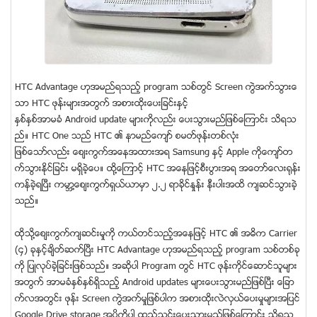
HTC Advantage ဟုအမည္ရသည့္ program သစ္တြင္ Screen ကြဲအက္သြားေ
သာ HTC ဖုန္းမ်ားအတြက္ အစားထိုးေပးျခင္းႏွင့္
ႏွစ္ႏွစ္အာမခံ Android update မ်ားကိုလည္း ေပးသြားမည္ျဖစ္ေၾကာင္း သိရသ
ည္။ HTC One သည္ HTC ၏ နာမည္ေက်ာ္ စမတ္ဖုန္းတစ္လံုး
ျဖစ္ေသာ္လည္း ေစ်းကြက္အေနအထားအရ Samsung ႏွင့္ Apple ကိုေက်ာ္တ
က္သြားႏိုင္ျခင္း မရွိခဲ့ေပ။ ထို႔ေၾကာင့္ HTC အေနျဖင့္စီးပြားအရ အေတာ္ေလးရုန္း
ကန္ခဲ့ရၿပီး ကမာၻ႔ေစ်းကြက္ရွယ္ယာမွာ ၂.၂ ရာခိုင္ႏႈန္း နီးပါးအထိ က်ဆင္သြားခဲ့
သည္။
ထိုသုိ႔ေစ်းကြက္က်ဆင္းမႈကို ကယ္တင္သည့္အေနျဖင့္ HTC ၏ အဓိက Carrier
(၄) ခုႏွင့္ခ်ိတ္ဆက္ၿပီး HTC Advantage ဟုအမည္ရသည့္ program သစ္တစ္ခု
ကို ျပဳလုပ္ခဲ့ျခင္းျဖစ္သည္။ အဆိုပါ Program တြင္ HTC ဖုန္းကိုင္ေဆာင္သူမ်ား
အတြက္ အာမခံႏွစ္ႏွစ္ရွိသည့္ Android updates မ်ားေပးသြားမည္ျဖစ္ၿပီး ေျခာ
က္လအတြင္း ဖုန္း Screen ကြဲအက္မႈျဖစ္ပါက အစားထိုးလဲလွယ္ေပးမႈမ်ားအျပင္
Google Drive storage အပိုကိုပါ ထည့္သြင္းေပးသြားမည္ျဖစ္ေၾကာင္း သိရသ