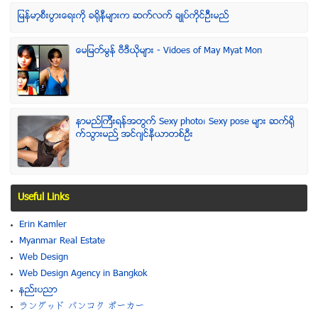
ျမန္မာ့စီးပြားေရးကို ခရိုနီမ်ားက ဆက္လက္ ခ်ဳပ္ကိုင္ဥိီးမည္
ေမျမတ္မြန္ ဗီဒီယုိမ်ား - Vidoes of May Myat Mon
နာမည္ၾကီးရန္အတြက္ Sexy photo၊ Sexy pose မ်ား ဆက္ရို
က္သြားမည္႔ အင္ဂ်င္နီယာတစ္ဦး
Useful Links
Erin Kamler
Myanmar Real Estate
Web Design
Web Design Agency in Bangkok
နည္းပညာ
ラングッド バンコク ポーカー