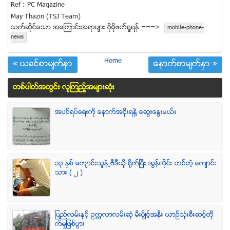
Ref : PC Magazine
May Thazin (TSJ Team)
သက္ဆုိင္ေသာ အေၾကာင္းအရာမ်ား ပုိမုိဖတ္ရႈရန္ ===>
mobile-phone-
news
Home
« ယခင္စာမ်က္ႏွာ
ေနာက္စာမ်က္ႏွာ »
တစ္ပါတ္အတြင္း လူၾကည့္အမ်ားဆံုး
အပစ္ရပ္ေရးကို ေနာက္အစိုးရနဲ႔ ေဆြးေႏြးမယ္။
၁၃ ႏွစ္ ေက်ာင္းသူနဲ႕ဗီဒီယို ရိုက္ျပီး အြန္လိုင္း တင္တဲ့ ေက်ာင္း
သား ( ၂ )
ျပည္လမ္းႏွင့္ ဥကၠလာလမ္းဆုံ မီးပြိဳင့္အနီး ယာဥ္သုံးစီးဆင့္တို
က္မႈျဖစ္ပြား