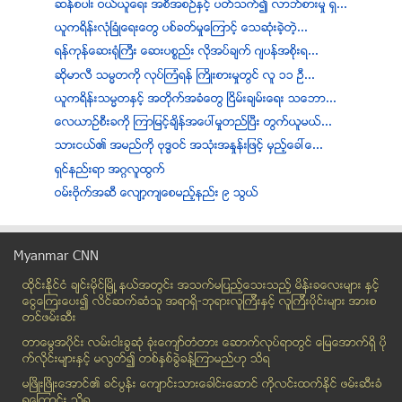
ဆန္စပါး ဝယ္ယူေရး အစီအစဥ္ႏွင့္ ပတ္သက္၍ လာဘ္စားမႈ ရွ...
ယူကရိန္းလံုၿခံဳေရးေတြ ပစ္ခတ္မႈေၾကာင့္ ေသဆံုးခဲ့တဲ့...
ရန္ကုန္ေဆး႐ုံႀကီး ေဆးပစၥည္း လိုအပ္ခ်က္ ဂ်ပန္အစိုးရ...
ဆိုမာလီ သမၼတကို လုပ္ၾကံရန္ ႀကိဳးစားမႈတြင္ လူ ၁၁ ဦ...
ယူကရိန္းသမၼတႏွင့္ အတိုက္အခံေတြ ၿငိမ္းခ်မ္းေရး သေဘာ...
ေလယာဥ္စီးခကို ၾကာျမင့္ခ်ိန္အေပၚမႈတည္ၿပီး တြက္ယူမယ္...
သားငယ္၏ အမည္ကို ဗုဒၶဝင္ အသံုးအႏႈန္းျဖင့္ မွည့္ေခၚေ...
ရွင္နည္းရာ အဂၢလူထြက္
ဝမ္းဗိုက္အဆီ ေလ်ာ့က်ေစမည့္နည္း ၉ သြယ္
ကား Delivery ၀န္ေဆာင္မူ
ဗီဇာ မလုိပဲ စင္ကာပူသြားေနတဲ့ ျမန္မာျပည္က သဲ
Myanmar CNN
ေျပာနည္း ၁၀၀ အခန္႔သံုး/အရပ္သံုး အဂၤလိပ္စကားေျပာ (၂၀)
ထိုင္းနို္င္ငံ ခ်င္းမိုင္ျမိဳ ့နယ္အတြင္း အသက္မျပည့္ေသးသည့္ မိန္းခေလးမ်ား နွင့္
အရပ္ ႏွစ္ေပရွစ္လက္မသာ ရိွေသာ ၿဗိတိန္ႏိုင္ငံ၏ အေသးဆ...
ေငြေၾကးေပး၍ လိင္ဆက္ဆံသူ အရာရွိ-ဘုရားလူၾကီးနွင့္ လူၾကီးပိုင္းမ်ား အားစ
ပါးသိုင္းေမြးနဲ႔မွ မိန္းမ ဆန္တယ္ ထင္တဲ့ မမ
တင္ဖမ္းဆီး
႐ုံးခြန္၊ တံဆိပ္ေခါင္းခြန္မ်ား ထက္၀က္ေလွ်ာ့ခ်ရန္ စ...
တာေမြအ၀ိုင္း လမ္းငါးခြဆံု ခံုးေက်ာ္တံတား ေဆာက္လုပ္ရာတြင္ ေျမေအာက္ရွိ ပို
အလုပ္ထြက္ျပီး ကိုယ္ပိုင္စီးပြားလုပ္မယ္ဆုိ စဥ္းစားရ...
က္လိုင္းမ်ားႏွင့္ မလြတ္၍ တစ္ႏွစ္ခြဲခန္႔ၾကာမည္ဟု သိရ
စီးပြား ၾကိဳးစားသူမ်ား ေရွာင္ရွားရန္ ၃ ခ်က္
မၿဖိဳးၿဖိဳးေအာင္၏ ခင္ပြန္း ေက်ာင္းသားေခါင္းေဆာင္ ကိုလင္းထက္ႏိုင္ ဖမ္းဆီးခံ
ရေၾကာင္း သိရ