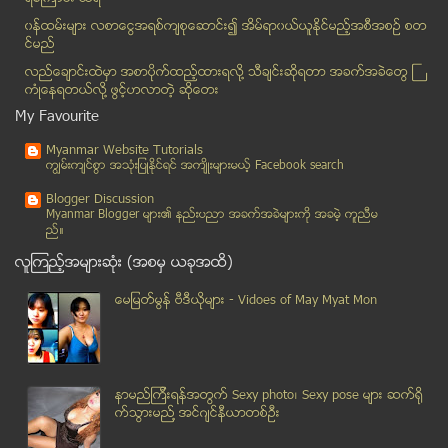
စစ္ေတြၿမိဳ႕တြင္း ၀င္ေရာက္သည့္ မေလးရွား ၃ ဦးကို ျပ...
၀န္ထမ္းမ်ား လစာေငြအရစ္က်စုေဆာင္း၍ အိမ္ရာ၀ယ္ယူႏုိင္မည့္အစီအစဥ္ စတ
ေအာင္ျမင္ေသာ စြန္႔ဦးစီးပြား လုပ္ငန္းရွင္မ်ားရဲ ႔အ...
င္မည္
ဘာသာေရး၊ လူမ်ဳိးေရး ပဋိပကၡ မေလးေရာက္ ျမန္မာေတြ စို...
လည္ေခ်ာင္းထဲမွာ အစာပိုက္ထည့္ထားရလုိ႔ သီခ်င္းဆုိရတာ အခက္အခဲေတြ ႀ
မုန္႕ဖုတ္ဆုိဒါရဲ႕ အလွအပအတြက္ အသံုး၀င္ပုံ (၈)ခ်က္ -...
ကံဳေနရတယ္လို႔ ဖြင့္ဟလာတဲ့ ဆုိေတး
ကခ်င္ျပည္နယ္အတြင္း လက္နက္ကိုင္မ်ားႏွင့္ ဌာနဆုိင္ရာ...
My Favourite
ယာဥ္လုပ္သားမ်ားအား တိုင္ၾကားမႈႏွင့္ပတ္သက္၍ စစ္ေဆးအ...
Myanmar Website Tutorials
ကမာၻ႔ပထမဆံုး ေရေပၚမွာ တည္ေဆာက္ထားတဲ့ ျမိဳ႔
ကၽြမ္းက်င္စြာ အသုံးျပဳႏုိင္ရင္ အက်ိဳးမ်ားမယ့္ Facebook search
CNN သတင္းအဖြဲ႕ကို ႏွင္ထုတ္ပစ္မည္ဟု ဗင္နီဇြဲလား သမၼ...
Blogger Discussion
သာေကတ ႐ႈခင္းသာေကြ႕တြင္ ကြန္တိန္နာယာဥ္ တိမ္းေမွာက္
Myanmar Blogger မ်ား၏ နည္းပညာ အခက္အခဲမ်ားကုိ အခမဲ့ ကူညီမ
ည္။
ျမန္မာႏိုင္ငံတြင္ အသည္းေရာင္ အသားဝါဘီပိုး ကူးစက္ခံ...
လူၾကည့္အမ်ားဆုံး (အစမွ ယခုအထိ)
မနက္တိုင္း ဇနီးကို နမ္းေသာ အမ်ိဳးသားက သာမန္ အမ်ိဳး...
Screen ကြဲသြားတဲ့ ဖုန္းေတြအတြက္ အသစ္အစားထိုးျပန္လဲ...
ေမျမတ္မြန္ ဗီဒီယုိမ်ား - Vidoes of May Myat Mon
ေဖ့စ္ဘြတ္ခ္မွာ ဖတ္႐ႈရတဲ့ ကာတြန္းမ်ား (၂၂-၂-၂၀၁၄)
ႀကံ႕ခိုင္ေရးအမတ္အခ်ိဳ႕ ႏွေျမာေနသည့္ ျမစ္ဆံုစီမံကိန...
ေအာ္ရီဒူး ဖုန္းကတ္တြင္ မိုဘိုင္းလ္ ဘဏ္စနစ္ ပါဝင္မည္
နာမည္ၾကီးရန္အတြက္ Sexy photo၊ Sexy pose မ်ား ဆက္ရို
ညဖက္ အရွိန္ျပင္းေမာင္းတဲ့ ၿပိဳင္ကားေတြကို အေရးယူေတ...
က္သြားမည္႔ အင္ဂ်င္နီယာတစ္ဦး
ဖုန္းစာခ်ဳပ္ ၊ ဆင္းကဒ္ေပ်ာက္ဆံုးပ်က္ဆီးသူမ်ား အခမဲ...