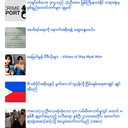
ကခ်င္စစ္ေဘး ဒုကၡသည္ သံုးဦးအား ျမစ္ႀကီးနားခရိုင္ တရားရံုးမွ
ႏွစ္ရွည္ေထာင္ဒဏ္မ်ား ခ်မွတ္
အပစ္ရပ္ေရးကို ေနာက္အစိုးရနဲ႔ ေဆြးေႏြးမယ္။
ေမျမတ္မြန္ ဗီဒီယုိမ်ား - Vidoes of May Myat Mon
ဖိလစ္ပိုင္အစိုးရႏွင့္ မြတ္ဆလင္သူပုန္တို႔ ၿငိမ္းခ်မ္းေရးစာခ်ဳပ္ ခ်ဳပ္
ဆိုမည္
ကေလး(၁၃)ဦးေသဆံုးခဲ့ေသာ ၄၈ လမ္းမီးေလာင္မႈတြင္ ေထာင္ ၈
ႏွစ္စီ ခ်မွတ္ခံရသည့္ ဗလီဆရာ ႏွစ္ဦး ဥပေဒအတိုင္း အထက္တ
ရားရံုးအဆင့္ဆင့္သို႔ အယူခံဆက္တက္မည္ (video)