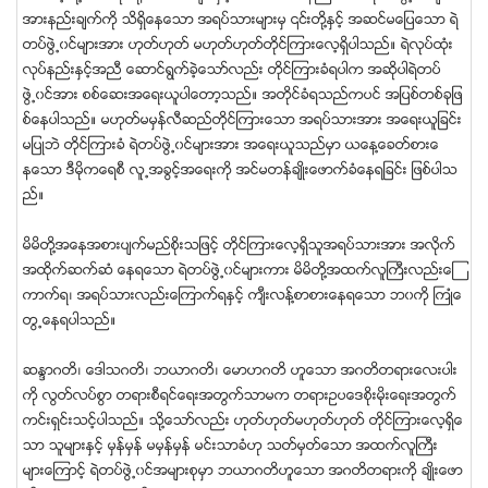
အားနည္းခ်က္ကုိ သိရွိေနေသာ အရပ္သားမ်ားမွ ၎တုိ႔ႏွင့္ အဆင္မေျပေသာ ရဲ
တပ္ဖြဲ႕၀င္မ်ားအား ဟုတ္ဟုတ္ မဟုတ္ဟုတ္တုိင္ၾကားေလ့ရွိပါသည္။ ရဲလုပ္ထုံး
လုပ္နည္းႏွင့္အညီ ေဆာင္ရြက္ခဲ့ေသာ္လည္း တုိင္ၾကားခံရပါက အဆုိပါရဲတပ္
ဖဲြ႕၀င္အား စစ္ေဆးအေရးယူပါေတာ့သည္။ အတုိင္ခံရသည္ကပင္ အျပစ္တစ္ခုျဖ
စ္ေနပါသည္။ မဟုတ္မမွန္လီဆည္တုိင္ၾကားေသာ အရပ္သားအား အေရးယူျခင္း
မျပဳဘဲ တုိင္ၾကားခံ ရဲတပ္ဖြဲ႕၀င္မ်ားအား အေရးယူသည္မွာ ယေန႔ေခတ္စားေ
နေသာ ဒီမုိကေရစီ လူ႕အခြင့္အေရးကုိ အင္မတန္ခ်ဳိးေဖာက္ခံေနရျခင္း ျဖစ္ပါသ
ည္။
မိမိတုိ႔အေနအစားပ်က္မည္စုိးသျဖင့္ တုိင္ၾကားေလ့ရွိသူအရပ္သားအား အလိုက္
အထုိက္ဆက္ဆံ ေနရေသာ ရဲတပ္ဖြဲ႕၀င္မ်ားကား မိမိတုိ႔အထက္လူႀကီးလည္းေၾ
ကာက္ရ၊ အရပ္သားလည္းေၾကာက္ရႏွင့္ က်ီးလန္႔စာစားေနရေသာ ဘ၀ကုိ ႀကဳံေ
တြ႕ေနရပါသည္။
ဆႏၵာဂတိ၊ ေဒါသဂတိ၊ ဘယာဂတိ၊ ေမာဟဂတိ ဟူေသာ အဂတိတရားေလးပါး
ကုိ လြတ္လပ္စြာ တရားစီရင္ေရးအတြက္သာမက တရားဥပေဒစုိးမုိးေရးအတြက္
ကင္းရွင္းသင့္ပါသည္။ သုိ႔ေသာ္လည္း ဟုတ္ဟုတ္မဟုတ္ဟုတ္ တုိင္ၾကားေလ့ရွိေ
သာ သူမ်ားႏွင့္ မွန္မွန္ မမွန္မွန္ မင္းသာခံဟု သတ္မွတ္ေသာ အထက္လူႀကီး
မ်ားေၾကာင့္ ရဲတပ္ဖြဲ႕၀င္အမ်ားစုမွာ ဘယာဂတိဟူေသာ အဂတိတရားကို ခ်ဳိးေဖာ