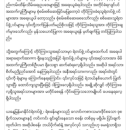
ည္းကမ္းထိန္းသိမ္းေရးဥပေဒမ်ားျဖင့္ အေရးယူခံရပါသည္။ အတုိင္ခံရလ်င္ပင္
အထက္လူႀကီးမ်ားမွ စုံစမ္းစစ္ေဆးျခင္းမျပဳေတာ့ပဲ တုိင္ၾကားခံရသူရဲတပ္ဖြဲ႕၀င္
မ်ားအား အေရးယူပါ ေတာ့သည္။ စုံစမ္းစစ္ေဆးေစေသာ္လည္း စစ္ေဆးသူရဲတ
ပ္ဖြဲ႕၀င္မ်ားမွ ၎တုိ႔ဘက္ျပန္ပတ္မည္စုိးသျဖင့္ တုိင္ၾကားခံရသူအား တုိင္ၾကားခ်
က္မွားေသာ္လည္း မွန္သေယာင္ျပဳကာ အေရးယူရန္ မွတ္ခ်က္ျပဳ တင္ျပၾကပါသ
ည္။
သို႔အတြက္ေၾကာင့္ တုိင္ၾကားသူအရပ္သားမွာ ရဲတပ္ဖြဲ႕၀င္မ်ားထက္ပင္ အေရးပါ
အရာေရာက္အာဏာ ရွိေနသည့္အျပင္ ရဲတပ္ဖြဲ႕၀င္မ်ားမွ ၎အရပ္သားအား မိမိ
အထက္လူႀကီးတစ္ဦးပမာ ရုိေသစြာ ဆက္ဆံရေလ့ရွိပါသည္။ အဆုိပါ အရပ္သား
စိတ္မညုိညင္ေအာင္ ေနၾကရပါသည္။ အႏွီအရပ္သားကလည္း အရပ္ထဲတြင္
၎ကုိ ရဲမ်ားမွ ေၾကာက္ေနရေၾကာင္း၊ ၎လုပ္သျဖင့္ ရဲဘယ္ႏွစ္ေယာက္ ျပဳတ္
သြားၿပီ၊ ေထာင္က်သြားၿပီစျဖင့္ ၀ါၾကြားေလ့ရွိပါသည္။ အခ်ဳိ႕ဆုိလွ်င္ တုိင္ၾကားေ
လ့ရွိသူအရပ္သားမ်ားအား မတုိင္ေစရန္ လိုင္းေၾကးသေဘာမ်ဳိးပင္ ေပးေနရေလ့
ရွိပါသည္။
ယေန႔ျမန္မာႏုိင္ငံရဲတပ္ဖြဲ႕၊ ရဲစခန္းမ်ားသည္ ေလာင္းကစားသမားဒိုင္စေသာ ဒုစ
ရုိက္သမားမ်ားႏွင့္ ကင္းကင္း ရွင္းရွင္းေနေသာ စခန္း တစ္ခုမွ မရွိပါ။ ျငင္းခ်က္
ထုတ္ပါက အဆုိပါစခန္း ဘယ္ပိုက္ဆံနဲ႔ အလုပ္လုပ္ သလည္းဟု ေမးရုံသာရွိသ