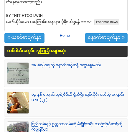
က္ေနရေလေတာ့သည္။
BY THIT HTOO LWIN
သက္ဆုိင္ေသာ အေၾကာင္းအရာမ်ား ပုိမုိဖတ္ရႈရန္ ===>
Myanmar-news
Home
« ယခင္စာမ်က္ႏွာ
ေနာက္စာမ်က္ႏွာ »
တစ္ပါတ္အတြင္း လူၾကည့္အမ်ားဆံုး
အပစ္ရပ္ေရးကို ေနာက္အစိုးရနဲ႔ ေဆြးေႏြးမယ္။
၁၃ ႏွစ္ ေက်ာင္းသူနဲ႕ဗီဒီယို ရိုက္ျပီး အြန္လိုင္း တင္တဲ့ ေက်ာင္း
သား ( ၂ )
ျပည္လမ္းႏွင့္ ဥကၠလာလမ္းဆုံ မီးပြိဳင့္အနီး ယာဥ္သုံးစီးဆင့္တို
က္မႈျဖစ္ပြား