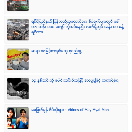
ရခုိင္ျပည္နယ္ ျပန္လည္ထူေထာင္ေရး စီမံခ်က္မ်ားတြင္ ေဒၚ
လာ သန္း ၁၀၀ ေက်ာ္ လုိအပ္ေနၿပီး လက္ရွိတြင္ သန္း ၈၀ ခန္႔
ရရွိထား
ဆရာ ေဖျမင့္စာအုပ္ေတြ စုစည္းမူ႕
၁၃ ႏွစ္သမီးကို ေပါင္းသင္းမိသျဖင့္ အဓမၼမႈျဖင့္ တရားစြဲခံရ
ေမျမတ္မြန္ ဗီဒီယုိမ်ား - Vidoes of May Myat Mon