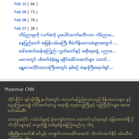
Feb 10
( 66 )
Feb 09
( 73 )
Feb 08
( 78 )
Feb 07
( 38 )
လိမ္ညာမွဳကို လက္ခံတဲ့ ပူးေပါင္းေကာ္မတီလား၊ လိမ္ညာမ...
ေနျပည္ေတာ္ အျမန္လမ္းမႀကီး စီမံကိန္းေဒသခံမ်ားအတြက္ ...
ေဒၚေအာင္ဆန္းစုၾကည္၊ လႊတ္ေတာ္ႏွင့္ အစိုးရအဖြဲ႕ ပညာေ...
မေလးတြင္ ပစ္ခတ္ခံခဲ့ရမႈ ရခုိင္ေခါင္းေဆာင္မ်ား သတင္...
မႏၲေလးတုိင္းေဒသႀကီးအတြင္း ႏွစ္စဥ္ အနာႀကီးေရာဂါရွင္...
မႏၲေလးတြင္ ညသန္းေခါင္ အုပ္စုဖြဲ႕ ႐ိုက္ႏွက္လုယက္
လား႐ိႈးတြင္ေသနတ္ဒဏ္ရာဟု ယူဆရေသာ ဒဏ္ရာမ်ားႏွင့္လူေသ...
Myanmar CNN
အိပ္ေရးဝေအာင္ အိပ္လိုက္ပါ
ထိုင္းနို္င္ငံ ခ်င္းမိုင္ျမိဳ ့နယ္အတြင္း အသက္မျပည့္ေသးသည့္ မိန္းခေလးမ်ား နွင့္
(03) Valentine's Day မွာ မိမိ ခ်စ္သူ ကို ေပးဖို ့$...
ေငြေၾကးေပး၍ လိင္ဆက္ဆံသူ အရာရွိ-ဘုရားလူၾကီးနွင့္ လူၾကီးပိုင္းမ်ား အားစ
ငပလီမွာ ေအးေအးလူလူ အပန္းေျဖၾကမယ္
တင္ဖမ္းဆီး
လက္အိတ္ေတြအတြက္ Touchscreen ေပၚမွာ အဆင္ေၿပေစမဲ႔ no...
တာေမြအ၀ိုင္း လမ္းငါးခြဆံု ခံုးေက်ာ္တံတား ေဆာက္လုပ္ရာတြင္ ေျမေအာက္ရွိ ပို
စိတ္ညစ္ေနစဥ္ facebook မွာ Status တင္ျခင္းဟာ စိတ္ေျ...
က္လိုင္းမ်ားႏွင့္ မလြတ္၍ တစ္ႏွစ္ခြဲခန္႔ၾကာမည္ဟု သိရ
စမတ္ဖုန္း ေပါက္ကြဲမႈ ေတြ မျဖစ္ေအာင္ ေရွာင္ၾကဥ္သင့္...
မၿဖိဳးၿဖိဳးေအာင္၏ ခင္ပြန္း ေက်ာင္းသားေခါင္းေဆာင္ ကိုလင္းထက္ႏိုင္ ဖမ္းဆီးခံ