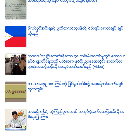
အပစ္ရပ္ေရးကို ေနာက္အစိုးရနဲ႔ ေဆြးေႏြးမယ္။
ဖိလစ္ပိုင္အစိုးရႏွင့္ မြတ္ဆလင္သူပုန္တို႔ ၿငိမ္းခ်မ္းေရးစာခ်ဳပ္ ခ်ဳပ္
ဆိုမည္
ကေလး(၁၃)ဦးေသဆံုးခဲ့ေသာ ၄၈ လမ္းမီးေလာင္မႈတြင္ ေထာင္ ၈
ႏွစ္စီ ခ်မွတ္ခံရသည့္ ဗလီဆရာ ႏွစ္ဦး ဥပေဒအတိုင္း အထက္တ
ရားရံုးအဆင့္ဆင့္သို႔ အယူခံဆက္တက္မည္ (video)
ဘာသာေရးဥပေဒၾကမ္းကို ျပန္ရုတ္သိမ္းဖို႔ အေမရိကန္ေကာ္မရွင္
တိုက္တြန္း
အေမရိကန္ရဲ႕ ယံုၾကည္မႈရေအာင္ အလုပ္နဲ႔သက္ေသျပမယ္လုိ႔ အ
စုိးရေျပာၾကား