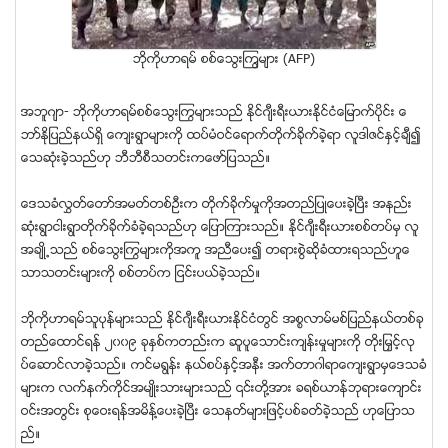
ဘုိကိုဟာရမ္ စစ္ေသြးၾကြမ်ား (AFP)
အဘူဂ်ာ- ဘိုကိုဟာရမ္စစ္ေသြးႂကြမ်ားသည္ ႏိုင္ဂ်ီးရီးယားႏိုင္ငံေျမာက္ပိုင္း ေ
ဘာ္ႏိုျပည္နယ္ရွိ ေက်းရြာမ်ားကို ထပ္မံဝင္ေရာက္တိုက္ခိုက္ခဲ့ရာ လူဒါဇင္ႏွင့္ခ်ီ၍
ေသဆံုးခဲ့သည္ဟု ဘီဘီစီသတင္းကေဖာ္ျပသည္။
ေဒသခံလႊတ္ေတာ္အမတ္တစ္ဦးက တုိက္ခုိက္မႈကိုအတည္ျပဳေပးခဲ့ၿပီး အနည္း
ဆံုးရြာငါးရြာတိုက္ခိုက္ခံခဲ့ရသည္ဟု ေျပာၾကားသည္။ ႏိုင္ဂ်ီးရီးယားစစ္တပ္မွ လူ
အခ်ဳိ႕သည္ စစ္ေသြးႂကြမ်ားကိုအကူ အညီေပး၍ တရားစြဲဆိုခံထားရသည္ဟူေ
သာသတင္းမ်ားကို စစ္တပ္က ျငင္းပယ္ခဲ့သည္။
ဘုိကိုဟာရမ္သူပုန္မ်ားသည္ ႏိုင္ဂ်ီးရီးယားႏိုင္ငံတြင္ အစၥလာမ္မစ္ျပည္နယ္တစ္ခု
တည္ေထာင္ရန္ ၂၀၀၉ ခုႏွစ္ကတည္းက ဆူပူေသာင္းက်န္းမႈမ်ားကို တိုးျမႇင့္လု
ပ္ေဆာင္လာခဲ့သည္။ ကင္မရြန္း နယ္စပ္ႏွင့္အနီး အက္တာဂါရာေက်းရြာမွေဒသခံ
မ်ားက လက္နက္ကိုင္အမ်ဳိးသားမ်ားသည္ ၎တို႔အား ခရစ္ယာန္ဘုရားေက်ာင္း
ဝင္းအတြင္း စုေဝးရန္အမိန္႔ေပးခဲ့ၿပီး ေသနတ္မ်ားျဖင့္ပစ္ခတ္ခဲ့သည္ ဟုေျပာသ
ည္။