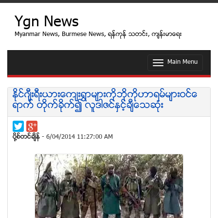
Ygn News
Myanmar News, Burmese News, ရန္ကုန္ သတင္း, က်န္းမာေရး
Main Menu
T
o
g
g
ႏိုင္ဂ်ီးရီးယားေက်းရြာမ်ားကိုဘုိကိုဟာရမ္မ်ားဝင္ေ
l
ရာက္ တိုက္ခိုက္၍ လူဒါဇင္ႏွင့္ခ်ီေသဆံုး
e
n
a
v
ပုိ႔စ္တင္ခ်ိန္
- 6/04/2014 11:27:00 AM
i
g
a
t
i
o
n