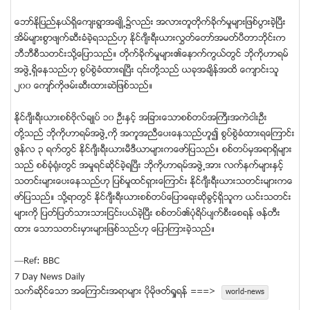
ေဘာ္ႏုိျပည္နယ္ရွိေက်းရြာအခ်ဳိ႕၌လည္း အလားတူတိုက္ခိုက္မႈမ်ားျဖစ္ပြားခဲ့ၿပီး
အိမ္မ်ားစြာဖ်က္ဆီးခံခဲ့ရသည္ဟု ႏိုင္ဂ်ီးရီးယားလႊတ္ေတာ္အမတ္ပီတာဘိုင္းက
ဘီဘီစီသတင္းသို႔ေျပာသည္။ တိုက္ခိုက္မႈမ်ား၏ေနာက္ကြယ္တြင္ ဘိုကိုဟာရမ္
အဖြဲ႕ရွိေနသည္ဟု စြပ္စြဲခံထားရၿပီး ၎တို႔သည္ ယခုအခ်ိန္အထိ ေက်ာင္းသူ
၂၀၀ ေက်ာ္ကိုဖမ္းဆီးထားဆဲျဖစ္သည္။
ႏိုင္ဂ်ီးရီးယားစစ္ဗိုလ္ခ်ဳပ္ ၁၀ ဦးႏွင့္ အျခားေသာစစ္တပ္အႀကီးအကဲငါးဦး
တို႔သည္ ဘိုကုိဟာရမ္အဖြဲ႕ကို အကူအညီေပးေနသည္ဟူ၍ စြပ္စြဲခံထားရေၾကာင္း
ဇြန္လ ၃ ရက္တြင္ ႏိုင္ဂ်ီးရီးယားမီဒီယာမ်ားကေဖာ္ျပသည္။ စစ္တပ္မွအရာရွိမ်ား
သည္ စစ္ခံု႐ံုးတြင္ အမႈရင္ဆိုင္ခဲ့ရၿပီး ဘိုကိုဟာရမ္အဖြဲ႕အား လက္နက္မ်ားႏွင့္
သတင္းမ်ားေပးေနသည္ဟု ျပစ္မႈထင္ရွားေၾကာင္း ႏိုင္ဂ်ီးရီးယားသတင္းမ်ားကေ
ဖာ္ျပသည္။ သို႔ရာတြင္ ႏိုင္ဂ်ီးရီးယားစစ္တပ္ေျပာေရးဆိုခြင့္ရွိသူက ယင္းသတင္း
မ်ားကို ျပတ္ျပတ္သားသားျငင္းပယ္ခဲ့ၿပီး စစ္တပ္၏ပံုရိပ္ပ်က္စီးေစရန္ ဖန္တီး
ထား ေသာသတင္းမွားမ်ားျဖစ္သည္ဟု ေျပာၾကားခဲ့သည္။
—Ref: BBC
7 Day News Daily
သက္ဆုိင္ေသာ အေၾကာင္းအရာမ်ား ပုိမုိဖတ္ရႈရန္ ===>
world-news