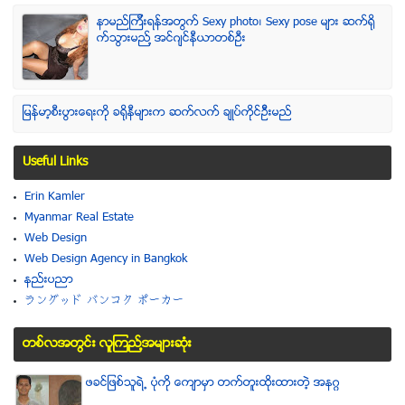
နာမည္ၾကီးရန္အတြက္ Sexy photo၊ Sexy pose မ်ား ဆက္ရို
က္သြားမည္႔ အင္ဂ်င္နီယာတစ္ဦး
ျမန္မာ့စီးပြားေရးကို ခရိုနီမ်ားက ဆက္လက္ ခ်ဳပ္ကိုင္ဥိီးမည္
Useful Links
Erin Kamler
Myanmar Real Estate
Web Design
Web Design Agency in Bangkok
နည္းပညာ
ラングッド バンコク ポーカー
တစ္လအတြင္း လူၾကည္႔အမ်ားဆံုး
ဖခင္ျဖစ္သူရဲ႕ ပံုကို ေက်ာမွာ တက္တူးထိုးထားတဲ့ အနဂၢ