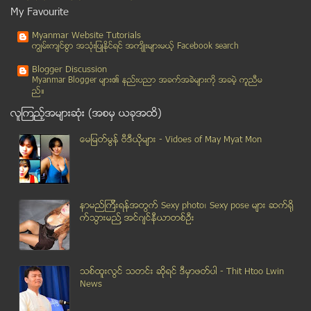
ထိုင္းမွာ လက္သုံးေခ်ာင္း ေထာင္တာကို တားျမစ္
My Favourite
တ႐ုတ္ျမန္မာ နယ္စပ္မ်ဥ္းျပန္သတ္မွတ္တာကို မေၾကနပ္
Myanmar Website Tutorials
ယာဥ္တိုက္မႈေၾကာင့္ အိႏၵိယ အစိုးရသစ္၏ ဝန္ႀကီးတစ္ဦး...
ကၽြမ္းက်င္စြာ အသုံးျပဳႏုိင္ရင္ အက်ိဳးမ်ားမယ့္ Facebook search
ဇြန္လ(၈)ရက္ေန႔တြင္ စတင္ျဖန္႔ခ်ီမည့္ PSY၏ သီခ်င္းသစ...
Blogger Discussion
ႀကိဳးဝိုင္းထဲတြင္ ခ်စ္သူကို လက္ထပ္ခြင့္ ေတာင္းခံခဲ...
Myanmar Blogger မ်ား၏ နည္းပညာ အခက္အခဲမ်ားကုိ အခမဲ့ ကူညီမ
ည္။
သဲမုန္တိုင္းမ်ား တုိက္ခတ္ႏုိင္ေသးေၾကာင္း တဟီရန္ၿမိ...
လူၾကည့္အမ်ားဆုံး (အစမွ ယခုအထိ)
နင္ေစရင္ ဇာတ္ကားဟာ ရင္မွာက်န္မယ့္ကားတစ္ကားလို႔ ဖြင...
ဥေရာပမွာ အေမရိကန္ စစ္အင္အားျဖည့္တင္းဖို႔ အိုဘားမား...
ေမျမတ္မြန္ ဗီဒီယုိမ်ား - Vidoes of May Myat Mon
ဒါးပိန္ဘူတာအနီး ပန္းပုထုသူ အမ်ဳိးသားတစ္ဦး ရထားႀကိ...
ထိမိပြတ္မိ ဦးရာလူၿဖဲတဲ့ လမ္းမေပၚကျပႆ နာ
ခ်င္းေတာင္တန္းေပၚမွ စြန္႔စားခန္းမ်ား
နာမည္ၾကီးရန္အတြက္ Sexy photo၊ Sexy pose မ်ား ဆက္ရို
ကြၽန္မ . . . ကားစပယ္ယာ
က္သြားမည္႔ အင္ဂ်င္နီယာတစ္ဦး
ေယဘုယ်ဆန္ေသာ စကားလုံးမ်ားျဖင့္ စြပ္စြဲေမးျမန္းျခင္...
မိုးေကာင္းဘုရားလမ္းရွိ ဟိႏၵဴဘုရားေက်ာင္းေရွ႕တြင္ လ...
တင့္ကားဖ်က္လက္နက္ ၂၀၀ နီးပါး ဘဂၤလာေဒခ်္႕က ဖမ္းမိ
သစ္ထူးလြင္ သတင္း ဆုိရင္ ဒီမွာဖတ္ပါ - Thit Htoo Lwin
ကန္ေဒၚလာ ၅ သိန္းတက္ ကားကုိ ဖ်က္ဆီးဖို႔ ပိုင္ရွင္ကိ...
News
အာဆီယံတြင္ ျမန္မာ့ပညာေရး ေနာက္ဆံုးေရာက္ေနဟု သာသနာေ...