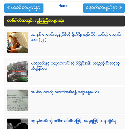
Home
« ယခင္စာမ်က္ႏွာ
ေနာက္စာမ်က္ႏွာ »
တစ္ပါတ္အတြင္း လူၾကည့္အမ်ားဆံုး
၁၃ ႏွစ္ ေက်ာင္းသူနဲ႕ဗီဒီယို ရိုက္ျပီး အြန္လိုင္း တင္တဲ့ ေက်ာင္း
သား ( ၂ )
ျပည္လမ္းႏွင့္ ဥကၠလာလမ္းဆုံ မီးပြိဳင့္အနီး ယာဥ္သုံးစီးဆင့္တို
က္မႈျဖစ္ပြား
အပစ္ရပ္ေရးကို ေနာက္အစိုးရနဲ႔ ေဆြးေႏြးမယ္။
၁၃ ႏွစ္သမီးကို ေပါင္းသင္းမိသျဖင့္ အဓမၼမႈျဖင့္ တရားစြဲခံရ