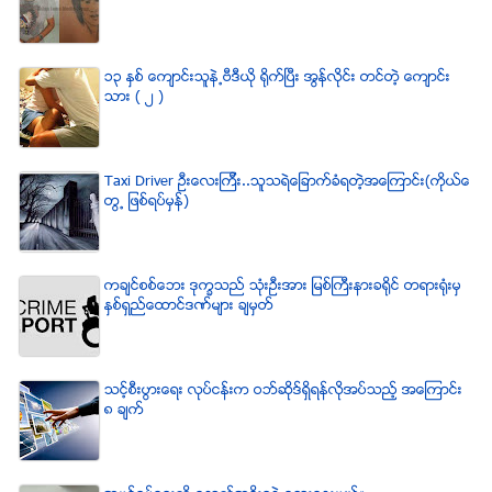
၁၃ ႏွစ္ ေက်ာင္းသူနဲ႕ဗီဒီယို ရိုက္ျပီး အြန္လိုင္း တင္တဲ့ ေက်ာင္း
သား ( ၂ )
Taxi Driver ဦးေလးၾကီး..သူသရဲေျခာက္ခံရတဲ့အေၾကာင္း(ကိုယ္ေ
တြ႕ ျဖစ္ရပ္မွန္)
ကခ်င္စစ္ေဘး ဒုကၡသည္ သံုးဦးအား ျမစ္ႀကီးနားခရိုင္ တရားရံုးမွ
ႏွစ္ရွည္ေထာင္ဒဏ္မ်ား ခ်မွတ္
သင့္စီးပြားေရး လုပ္ငန္းက ဝဘ္ဆိုဒ္ရွိရန္လိုအပ္သည့္ အေၾကာင္း
၈ ခ်က္