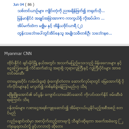
Jun 04
( 86 )
သစ္တင္ယာဥ္မ်ား က်ဳိင္းတံုကို ညအခ်ိန္ျဖတ္၍ တ႐ုတ္သို...
ျမန္မာႏိုင္ငံ အခ်ဳပ္အျခာအာဏာ ကာကြယ္ဖို႔ လိုအပ္ပါက ...
အိပ္မက္ထဲက မဇၥ်ိမ ႏွင့္ အိႏိၵယဒုိင္ယာရီ (၂)
တြန္းသေဘၤာေပၚတြင္အိပ္ေနသူ အမ်ဳိးသမီးတစ္ဦး သေဘၤာနစ...
က်ပ္သန္းေပါင္း ၄၅၀၀၀ေက်ာ္ဖိုးခန္႔ရွိ ေၾကးနီမ်ား လက...
ေဆးနဲ႕ တြဲဖက္ မစားသင့္တဲ႕ အစာမ်ား
Myanmar CNN
သမၼတတာ၀န္ ဆက္ထမ္းရြက္ဖုိ႔ ဦးသိန္းစိန္ကုိ ေကအဲန္ယူ...
ထိုင္းနို္င္ငံ ခ်င္းမိုင္ျမိဳ ့နယ္အတြင္း အသက္မျပည့္ေသးသည့္ မိန္းခေလးမ်ား နွင့္
တရုတ္ပန္ဒါေလးမ်ားက ေရဘ၀ဲေပါလ္အစား ဘရာဇီးကမၻာ့ဖလားေ...
ေငြေၾကးေပး၍ လိင္ဆက္ဆံသူ အရာရွိ-ဘုရားလူၾကီးနွင့္ လူၾကီးပိုင္းမ်ား အားစ
အစိုးရက ျပည္သူမ်ားထံေပးထားသည့္ ေဆး႐ုံ၊ ေက်ာင္း၊ လမ...
တင္ဖမ္းဆီး
ဗီယက္နမ္ေဘာလံုးအဖြဲ႕ခ်ဳပ္၏ ကမ္းလွမ္းမႈကို ျမန္မာႏု...
တာေမြအ၀ိုင္း လမ္းငါးခြဆံု ခံုးေက်ာ္တံတား ေဆာက္လုပ္ရာတြင္ ေျမေအာက္ရွိ ပို
ပင္လယ္စာ စားရင္ သတိထားသင္ ့
က္လိုင္းမ်ားႏွင့္ မလြတ္၍ တစ္ႏွစ္ခြဲခန္႔ၾကာမည္ဟု သိရ
နယ္နိမိတ္ လံုျခံဳေရး အစြမ္းကုန္ ကာကြယ္မည္
မၿဖိဳးၿဖိဳးေအာင္၏ ခင္ပြန္း ေက်ာင္းသားေခါင္းေဆာင္ ကိုလင္းထက္ႏိုင္ ဖမ္းဆီးခံ
ရေၾကာင္း သိရ
အၾကည္အသာျဖစ္မလား၊ ကလီကမာျဖစ္မလား ပီအာ
၀န္ထမ္းမ်ား လစာေငြအရစ္က်စုေဆာင္း၍ အိမ္ရာ၀ယ္ယူႏုိင္မည့္အစီအစဥ္ စတ
တူရကီရဲတပ္ဖြဲ႔က ဆႏၵျပသမားမ်ားအား မ်က္ရည္ယိုဗံုးမ်ာ...
င္မည္
ပထမဆု - ဟာသ
လည္ေခ်ာင္းထဲမွာ အစာပိုက္ထည့္ထားရလုိ႔ သီခ်င္းဆုိရတာ အခက္အခဲေတြ ႀ
လုပ္အားခ၊ လမ္းပိတ္ဆို႔မႈ နဲ႔ ေန႔စဥ္ဘဝ
ကံဳေနရတယ္လို႔ ဖြင့္ဟလာတဲ့ ဆုိေတး