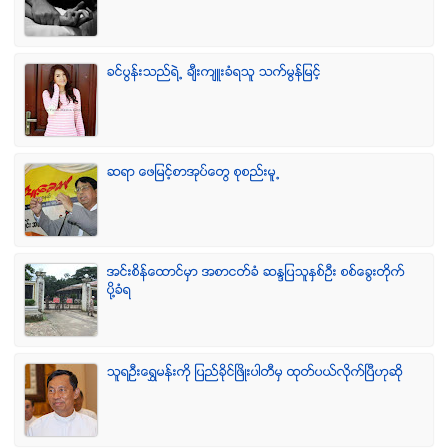
ခင္ပြန္းသည္ရဲ႕ ခ်ီးက်ဴးခံရသူ သက္မြန္ျမင့္
ဆရာ ေဖျမင့္စာအုပ္ေတြ စုစည္းမူ႕
အင္းစိန္ေထာင္မွာ အစာငတ္ခံ ဆႏၵျပသူႏွစ္ဦး စစ္ေခြးတုိက္
ပုိ႔ခံရ
သူရဦးေရႊမန္းကို ျပည္ခိုင္ျဖိဳးပါတီမွ ထုတ္ပယ္လိုက္ျပီဟုဆို