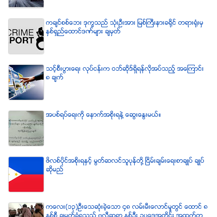
ကခ်င္စစ္ေဘး ဒုကၡသည္ သံုးဦးအား ျမစ္ႀကီးနားခရိုင္ တရားရံုးမွ
ႏွစ္ရွည္ေထာင္ဒဏ္မ်ား ခ်မွတ္
သင့္စီးပြားေရး လုပ္ငန္းက ဝဘ္ဆိုဒ္ရွိရန္လိုအပ္သည့္ အေၾကာင္း
၈ ခ်က္
အပစ္ရပ္ေရးကို ေနာက္အစိုးရနဲ႔ ေဆြးေႏြးမယ္။
ဖိလစ္ပိုင္အစိုးရႏွင့္ မြတ္ဆလင္သူပုန္တို႔ ၿငိမ္းခ်မ္းေရးစာခ်ဳပ္ ခ်ဳပ္
ဆိုမည္
ကေလး(၁၃)ဦးေသဆံုးခဲ့ေသာ ၄၈ လမ္းမီးေလာင္မႈတြင္ ေထာင္ ၈
ႏွစ္စီ ခ်မွတ္ခံရသည့္ ဗလီဆရာ ႏွစ္ဦး ဥပေဒအတိုင္း အထက္တ