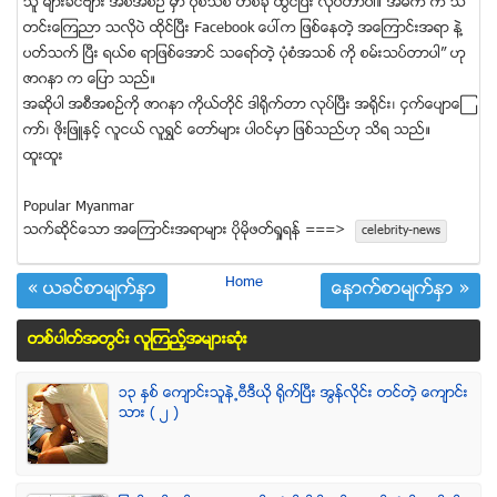
သူ မ်ားခင္ဗ်ား အစီအစဥ္ မွာ ပံုစံသစ္ တစ္ခု ထြင္ၿပီး လုပ္တာပါ။ အဓိက က သ
တင္းေၾကညာ သလိုပဲ ထုိင္ၿပီး Facebook ေပၚက ျဖစ္ေနတဲ့ အေၾကာင္းအရာ နဲ႔
ပတ္သက္ ၿပီး ရယ္စ ရာျဖစ္ေအာင္ သေရာ္တဲ့ ပံုစံအသစ္ ကို စမ္းသပ္တာပါ” ဟု
ဇာဂနာ က ေျပာ သည္။
အဆုိပါ အစီအစဥ္ကို ဇာဂနာ ကိုယ္တုိင္ ဒါ႐ိုက္တာ လုပ္ၿပီး အ႐ိုင္း၊ ငွက္ေပ်ာေၾ
ကာ္၊ ဖိုးျဖဴႏွင့္ လူငယ္ လူရႊင္ ေတာ္မ်ား ပါဝင္မွာ ျဖစ္သည္ဟု သိရ သည္။
ထူးထူး
Popular Myanmar
သက္ဆုိင္ေသာ အေၾကာင္းအရာမ်ား ပုိမုိဖတ္ရႈရန္ ===>
celebrity-news
Home
« ယခင္စာမ်က္ႏွာ
ေနာက္စာမ်က္ႏွာ »
တစ္ပါတ္အတြင္း လူၾကည့္အမ်ားဆံုး
၁၃ ႏွစ္ ေက်ာင္းသူနဲ႕ဗီဒီယို ရိုက္ျပီး အြန္လိုင္း တင္တဲ့ ေက်ာင္း
သား ( ၂ )