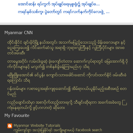
ေအာင္ဆန္း ရပ္ကြက္ အုပ္ခ်ဳပ္ေရးမွဴး႐ုံး၌ အုပ္ခ်ဳပ္ေ...
ကရင္ႏွစ္သစ္ကူး ပြဲေတာ္တြင္ ကရင္လက္နက္ကိုင္ေလးဖြဲ႕ ...
အေမရိကန္ သံအမတ္ၾကီး၏ လတ္တေလာ ရခိုင္ခရီးစဥ္ႏွင့္ ပတ...
သားေလွ်ာ၊ သားဖ်က္ျခင္းေၾကာင့္ မိခင္ေသဆံုးႏႈန္း ျမင...
Myanmar CNN
ျမန္မာမွ ခိုး၀င္သူ ၁၉ ဦး ဘဂၤလာေဒခ်္႕ကေန ျပန္ပို႕
ထိုင္းနို္င္ငံ ခ်င္းမိုင္ျမိဳ ့နယ္အတြင္း အသက္မျပည့္ေသးသည့္ မိန္းခေလးမ်ား နွင့္
အိပ္ေမာက်ခ်ိန္မွာ ေဟာက္တာဟာ က်န္းမာေရးအတြက္ မေကာင္းပါ
ေငြေၾကးေပး၍ လိင္ဆက္ဆံသူ အရာရွိ-ဘုရားလူၾကီးနွင့္ လူၾကီးပိုင္းမ်ား အားစ
ေကတုမတီ ၿမိဳ႕တည္နန္းတည္ ၅၀၃ ႏွစ္ျပည့္ပြဲ က်င္းပ
တင္ဖမ္းဆီး
လာမည့္ႏွစ္ ရန္ပုံေငြ စီမံခ်က္အတြက္ ယူ႐ိုသိန္း ၁၈၀ ...
တာေမြအ၀ိုင္း လမ္းငါးခြဆံု ခံုးေက်ာ္တံတား ေဆာက္လုပ္ရာတြင္ ေျမေအာက္ရွိ ပို
မစ္ဆူဘီရွီ ဥကၠ႒ႏွင့္ ဂ်ပန္လုပ္ငန္းရွင္ ၆၀ ခန္႔ ျမန...
က္လိုင္းမ်ားႏွင့္ မလြတ္၍ တစ္ႏွစ္ခြဲခန္႔ၾကာမည္ဟု သိရ
ျမန္မာ့ ျပည္တြင္းေရးႏွင့္ အခ်ဳပ္အျခာ အာဏာကို ဝင္ေရ...
မၿဖိဳးၿဖိဳးေအာင္၏ ခင္ပြန္း ေက်ာင္းသားေခါင္းေဆာင္ ကိုလင္းထက္ႏိုင္ ဖမ္းဆီးခံ
ရေၾကာင္း သိရ
၂၀၀၈ ဖြဲ႕စည္းပံုအေျခခံ ဥပေဒဆိုင္ရာ လူထုဆႏၵသေဘာထား ...
၀န္ထမ္းမ်ား လစာေငြအရစ္က်စုေဆာင္း၍ အိမ္ရာ၀ယ္ယူႏုိင္မည့္အစီအစဥ္ စတ
အခ်စ္ကိုခံစားဖူးပါတယ္လို႔ ဖြင့္ဟလာတဲ့ မိုးေဟကို
င္မည္
BREAKING NEWS: (11/18/2013 - 1:52 PM)
လည္ေခ်ာင္းထဲမွာ အစာပိုက္ထည့္ထားရလုိ႔ သီခ်င္းဆုိရတာ အခက္အခဲေတြ ႀ
ယာဥ္ႀကီးမ်ားအား ကာဗြန္အခြန္ေကာက္မည့္အစီအစဥ္ေၾကာင့္...
ကံဳေနရတယ္လို႔ ဖြင့္ဟလာတဲ့ ဆုိေတး
ဘတ္စ္ကားမ်ား ရပ္၊ တင္၊ ထြက္စနစ္ မေအာင္ျမင္ဟု မထသ (...
My Favourite
ေရေသာက္ေနရင္း အမ်ိဳးသမီးတစ္ဦး လဲက်ေသဆံုး
Myanmar Website Tutorials
Agony ဆီးလမ္းေက်ာက္က နာျခင္း
ကၽြမ္းက်င္စြာ အသုံးျပဳႏုိင္ရင္ အက်ိဳးမ်ားမယ့္ Facebook search