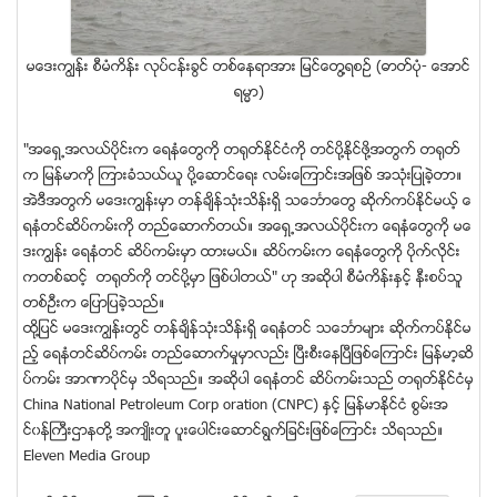
မေဒးကြၽန္း စီမံကိန္း လုပ္ငန္းခြင္ တစ္ေနရာအား ျမင္ေတြ႔ရစဥ္ (ဓာတ္ပုံ- ေအာင္
ရမၼာ)
"အေရွ႕အလယ္ပိုင္းက ေရနံေတြကို တ႐ုတ္ႏုိင္ငံကို တင္ပို႔ႏုိင္ဖို႔အတြက္ တ႐ုတ္
က ျမန္မာကို ၾကားခံသယ္ယူ ပို႔ေဆာင္ေရး လမ္းေၾကာင္းအျဖစ္ အသံုးျပဳခဲ့တာ။
အဲဒီအတြက္ မေဒးကြၽန္းမွာ တန္ခ်ိန္သံုးသိန္းရွိ သေဘၤာေတြ ဆိုက္ကပ္ႏုိင္မယ့္ ေ
ရနံတင္ဆိပ္ကမ္းကို တည္ေဆာက္တယ္။ အေရွ႕အလယ္ပိုင္းက ေရနံေတြကို မေ
ဒးကြၽန္း ေရနံတင္ ဆိပ္ကမ္းမွာ ထားမယ္။ ဆိပ္ကမ္းက ေရနံေတြကို ပိုက္လုိင္း
ကတစ္ဆင့္ တ႐ုတ္ကို တင္ပို႔မွာ ျဖစ္ပါတယ္" ဟု အဆိုပါ စီမံကိန္းႏွင့္ နီးစပ္သူ
တစ္ဦးက ေျပာျပခဲ့သည္။
ထို႔ျပင္ မေဒးကြၽန္းတြင္ တန္ခ်ိန္သံုးသိန္းရွိ ေရနံတင္ သေဘၤာမ်ား ဆိုက္ကပ္ႏုိင္မ
ည့္ ေရနံတင္ဆိပ္ကမ္း တည္ေဆာက္မႈမွာလည္း ၿပီးစီးေနၿပီျဖစ္ေၾကာင္း ျမန္မာ့ဆိ
ပ္ကမ္း အာဏာပိုင္မွ သိရသည္။ အဆိုပါ ေရနံတင္ ဆိပ္ကမ္းသည္ တ႐ုတ္ႏုိင္ငံမွ
China National Petroleum Corp oration (CNPC) ႏွင့္ ျမန္မာႏုိင္ငံ စြမ္းအ
င္၀န္ႀကီးဌာနတို႔ အက်ဳိးတူ ပူးေပါင္းေဆာင္ရြက္ျခင္းျဖစ္ေၾကာင္း သိရသည္။
Eleven Media Group