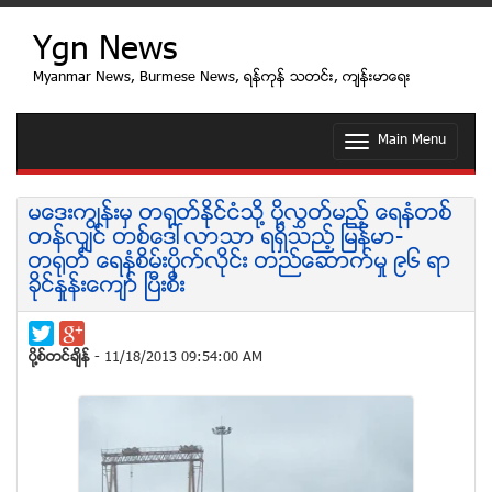
Ygn News
Myanmar News, Burmese News, ရန္ကုန္ သတင္း, က်န္းမာေရး
Main Menu
T
o
g
g
မေဒးကြၽန္းမွ တ႐ုတ္ႏိုင္ငံသို႔ ပို႔လႊတ္မည့္ ေရနံတစ္
l
တန္လွ်င္ တစ္ေဒၚလာသာ ရရွိသည့္ ျမန္မာ-
e
တ႐ုတ္ ေရနံစိမ္းပိုက္လိုင္း တည္ေဆာက္မႈ ၉၆ ရာ
n
ခိုင္ႏႈန္းေက်ာ္ ၿပီးစီး
a
v
i
g
ပုိ႔စ္တင္ခ်ိန္
- 11/18/2013 09:54:00 AM
a
t
i
o
n