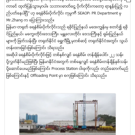
ကာခင္ ထုတ္ျပန္သြားမွာပါ။ သဘာ၀ဓာတ္ေငြ႔ ပိုက္လုိင္းကေတာ့ ရာႏႈန္းျပည့္ လ
ည္ပတ္ေနပါၿပီ" ဟု ေရနံစိမ္းပိုက္လုိင္း ကုမၸဏီ SEAOP၊ PR Department မွ
Mr.Zhang က ေျပာၾကားသည္။
ျမန္မာ-တ႐ုတ္ ေရနံစိမ္းပိုက္လုိင္းသည္ ရခိုင္ျပည္နယ္ မေဒးကြၽန္းမွ စတင္၍ ရခို
င္ျပည္နယ္၊ မေကြးတုိင္းေဒသႀကီး၊ မႏၲေလးတုိင္း ေဒသႀကီးႏွင့္ ရွမ္းျပည္နယ္
မ်ားကို ျဖတ္သန္းၿပီး တ႐ုတ္ႏုိင္ငံ ေရႊလီၿမိဳ႕မွတစ္ဆင့္ တ႐ုတ္ႏုိင္ငံအတြင္း သြယ္
တန္းထားျခင္းျဖစ္ေၾကာင္း သိရသည္။
အဆိုပါ ေရနံစိမ္းပိုက္လုိင္းျဖင့္ တစ္ႏွစ္လွ်င္ ေရနံစိမ္း တန္ခ်ိန္ေပါင္း ၂၂ သန္း
ပို႔လႊတ္ႏုိင္မည္ျဖစ္ၿပီး ျမန္မာႏိုင္ငံအတြက္ တစ္ေန႔လွ်င္ ေရနံစိမ္းတန္ခ်ိန္ႏွစ္သန္း
ပို႔ေဆာင္ေပးမည္ျဖစ္ေၾကာင္း Process Station ငါးခုကုိလည္း တည္ေဆာက္မည္
ျဖစ္ေၾကာင္းႏွင့္ Offloading Point မွာ စကုျဖစ္ေၾကာင္း သိရသည္။