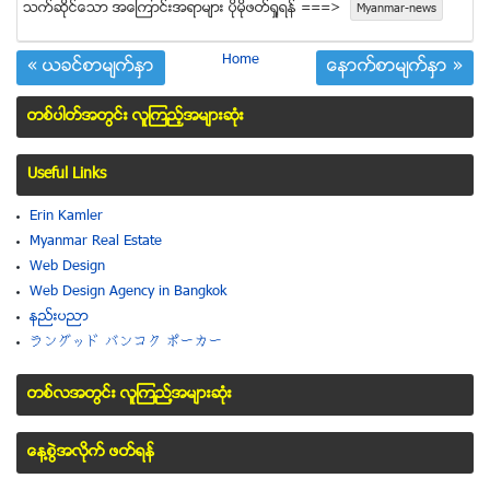
သက္ဆုိင္ေသာ အေၾကာင္းအရာမ်ား ပုိမုိဖတ္ရႈရန္ ===>
Myanmar-news
Home
« ယခင္စာမ်က္ႏွာ
ေနာက္စာမ်က္ႏွာ »
တစ္ပါတ္အတြင္း လူၾကည့္အမ်ားဆံုး
Useful Links
Erin Kamler
Myanmar Real Estate
Web Design
Web Design Agency in Bangkok
နည္းပညာ
ラングッド バンコク ポーカー
တစ္လအတြင္း လူၾကည္႔အမ်ားဆံုး
ေန႔စြဲအလိုက္ ဖတ္ရန္