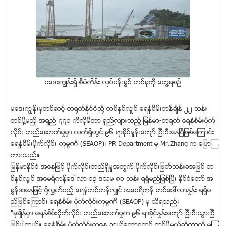
မေဒးကြၽန္းရွိ စီမံကိန္း လုပ္ငန္းခြင္ တစ္ခုကို ေတြ႔ရစဥ္
မေဒးကြၽန္းမွတစ္ဆင့္ တ႐ုတ္ႏိုင္ငံသို႔ တစ္ႏွစ္လွ်င္ ေရနံစိမ္းတန္ခ်ိန္ ၂၂ သန္း
တင္ပို႔မည့္ အရွည္ ၇၇၁ ကီလိုမီတာ ရွည္လ်ားသည့္ ျမန္မာ-တ႐ုတ္ ေရနံစိမ္းပိုက္
လိုင္း တည္ေဆာက္မႈမွာ လက္ရွိတြင္ ၉၆ ရာခိုင္ႏႈန္းေက်ာ္ ၿပီးစီးေနၿပီျဖစ္ေၾကာင္း
ေရနံစိမ္းပိုက္လုိင္း ကုမၸဏီ (SEAOP)၊ PR Department မွ Mr.Zhang က ေျပာၾ
ကားသည္။
ျမန္မာႏုိင္ငံ အေနျဖင့္ ပိုက္လုိင္းတည္ရွိမႈအတြက္ ပိုက္လုိင္းျဖတ္သန္းခအျဖစ္ တ
စ္ႏွစ္လွ်င္ အေမရိကန္ေဒၚလာ ၁၃ ဒသမ ၈၁ သန္း ရရွိမည္ျဖစ္ၿပီး ႏုိင္ငံေတာ္ အ
ခြန္အေနျဖင့္ ပို႔လႊတ္မည့္ ေရနံတစ္တန္လွ်င္ အေမရိကန္ တစ္ေဒၚလာႏႈန္း ရရွိမ
ည္ျဖစ္ေၾကာင္း ေရနံစိမ္း ပိုက္လုိင္းကုမၸဏီ (SEAOP) မွ သိရသည္။
"ခုခ်ိန္မွာ ေရနံစိမ္းပိုက္လိုင္း တည္ေဆာက္မႈက ၉၆ ရာခိုင္ႏႈန္းေက်ာ္ ၿပီးစီးသြားၿပီ
ျဖစ္ပါတယ္။ ေရနံစိမ္း ပိုက္လုိင္းကေန ဘယ္ေတာ့စတင္ တင္ပို႔မယ္ဆိုတာကို မၾ