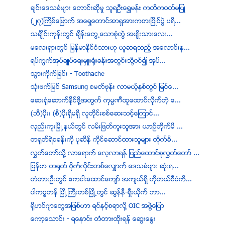
ခ်င္းေဒသခံမ်ား ေတာင္းဆုိမႈ သူရဦးေရႊမန္း ကတိကဝတ္မျပဳ
(၂၇)ႀကိမ္ေျမာက္ အေရွ႔ေတာင္အာရွအားကစားၿပိဳင္ပြဲ ပရိ...
သခ်ဳႋင္းကုန္းတြင္ ခ်ိန္းေတြ႕ေသာစုံတြဲ အမ်ဳိးသားေလး...
မေလးရွားတြင္ ျမန္မာႏုိင္ငံသားဟု ယူဆရသည့္ အေလာင္းႏွ...
ရပ္ကြက္အုပ္ခ်ဳပ္ေရးမွဴး႐ံုးခန္းအတြင္းသို႔၀င္၍ အုပ္...
သြားကိုက္ျခင္း - Toothache
သံုးဖက္ျမင္ Samsung စမတ္ဖုန္း လာမယ့္ႏွစ္တြင္ ျမင္ေ...
ေဆး႐ုံေဆာက္ႏို္င္ဖို႔အတြက္ ကုမၸဏီထူေထာင္လိုက္တဲ့ ေ...
(ဘီ)ပိုး၊ (စီ)ပိုးရွိမရွိ လူတိုင္းစစ္ေဆးသင့္ေၾကာင္...
လွည္းကူးၿမိဳ႕နယ္တြင္ လမ္းျဖတ္ကူးသူအား ယာဥ္တိုက္မိ ...
တ႐ုတ္ရဲစခန္းကို ပုဆိန္ ကိုင္ေဆာင္ထားသူမ်ား တိုက္ခိ...
လႊတ္ေတာ္သို႔ လာေရာက္ ေလ့လာရန္ ျပည္ေထာင္စုလႊတ္ေတာ္ ...
ျမန္မာ-တ႐ုတ္ ပိုက္လိုင္းတစ္ေလွ်ာက္ ေဒသခံမ်ား ဆုံး႐...
တံတားဦးတြင္ ဧကငါးေထာင္ေက်ာ္ အက်ယ္ရွိ ဟိုတယ္စီမံကိ...
ပါကစၥတန္ ၿမဳိ႕ႀကီးတစ္ၿမဳိ႕တြင္ ဆြန္နီ-ရွီးယိုက္ ဘာ...
ရိုဟင္ဂ်ာေတြအျဖစ္ဟာ ရင္နင့္စရာလို႔ OIC အဖြဲ႔ေျပာ
ေကာ့ေသာင္း - ရေနာင္း တံတားထိုးရန္ ေဆြးေႏြး