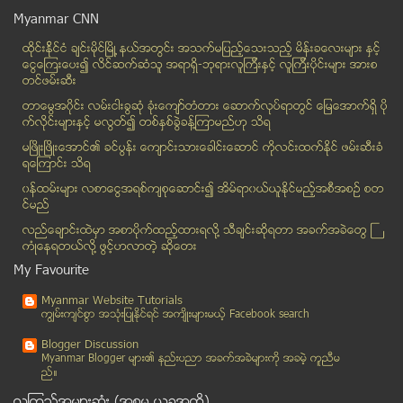
ဆႏၵထုတ္ေဖၚသူမ်ား ျပည္သူကိုကိုယ္စားျပဳပါက ရွစ္ခိုးမ...
Myanmar CNN
သံတြဲ ခယကမွဴးကားႏွင့္ မေတာ္တဆ တိုက္မူ ဆိုင္ကယ္စီး ...
ထိုင္းနို္င္ငံ ခ်င္းမိုင္ျမိဳ ့နယ္အတြင္း အသက္မျပည့္ေသးသည့္ မိန္းခေလးမ်ား နွင့္
စစ္ေတြ လူမႈကြန္ယက္ အစည္းအေ၀း အန္ဂ်ီအိုမ်ားကိစၥ အဓိ...
ေငြေၾကးေပး၍ လိင္ဆက္ဆံသူ အရာရွိ-ဘုရားလူၾကီးနွင့္ လူၾကီးပိုင္းမ်ား အားစ
ေပါက္ေတာ လူသတ္ တရားခံလို႕ သံသယရွိသူ စစ္ေတြသို႕ ယူေ...
တင္ဖမ္းဆီး
လိင္စိတ္ခံယူမႈ ကြဲျပားသူမ်ား အတြက္ အထက္ျမန္မာျပည္ ...
တာေမြအ၀ိုင္း လမ္းငါးခြဆံု ခံုးေက်ာ္တံတား ေဆာက္လုပ္ရာတြင္ ေျမေအာက္ရွိ ပို
မႏၲေလးတြင္ ေပ ၃၅၀ အက်ယ္ရွိ အပန္းေျဖေနရာသစ္ ေဖာ္ထုတ...
က္လိုင္းမ်ားႏွင့္ မလြတ္၍ တစ္ႏွစ္ခြဲခန္႔ၾကာမည္ဟု သိရ
တစ္ႏိုင္ငံလုံး အပစ္ရပ္ၿပီးမွ ႏိုင္ငံေရး ေဆြးေႏြးရန...
မၿဖိဳးၿဖိဳးေအာင္၏ ခင္ပြန္း ေက်ာင္းသားေခါင္းေဆာင္ ကိုလင္းထက္ႏိုင္ ဖမ္းဆီးခံ
ရေၾကာင္း သိရ
ႏိုင္ငံေတာ္သို႔ ေပးသြင္းရန္ ေႂကြးက်န္ပမာဏ အလြန္မ်ာ...
၀န္ထမ္းမ်ား လစာေငြအရစ္က်စုေဆာင္း၍ အိမ္ရာ၀ယ္ယူႏုိင္မည့္အစီအစဥ္ စတ
တိရစၦာန္ေမြးျမဴျခင္းႏွင့္ သတ္ျဖတ္ျခင္းဆိုင္ရာ အပါအ...
င္မည္
ရခိုင္ျပည္နယ္အတြင္း ခြဲျခားအကူအညီေပးသည္ဟု စြပ္စြဲခ...
လည္ေခ်ာင္းထဲမွာ အစာပိုက္ထည့္ထားရလုိ႔ သီခ်င္းဆုိရတာ အခက္အခဲေတြ ႀ
အပစ္ရပ္နယ္ေျမ တရားဥပေဒစုိးမုိးေရး ျမန္မာႏုိင္ငံရဲတ...
ကံဳေနရတယ္လို႔ ဖြင့္ဟလာတဲ့ ဆုိေတး
ဆင္ျဖဴေတာ္မုန္ယိုလုိ့ ပဋိပကၡမ်ားႏွင္႕အတူ ႏုိင္ငံေရ...
My Favourite
မိန္းမအိမ္သာေရွ႔က CCTV ျပန္ျဖဳတ္ေပးလို႔ဆႏၵျပမႈရပ္ဆ...
Myanmar Website Tutorials
သတၳဳတြင္း၀န္ႀကီးဌာနက က်ပ္သန္း ၃၂၀ ေက်ာ္ႏွင့္ ေရႊပိ...
ကၽြမ္းက်င္စြာ အသုံးျပဳႏုိင္ရင္ အက်ိဳးမ်ားမယ့္ Facebook search
ဗုဒၶဂယာဗံုးခြဲမႈ အေသးစိတ္ ေဖၚထုတ္လိုက္ျပီ
Blogger Discussion
လက္ပံေတာင္း ဆနၵျပသူ ၄ ဦးကုိ တရားစြဲ
Myanmar Blogger မ်ား၏ နည္းပညာ အခက္အခဲမ်ားကုိ အခမဲ့ ကူညီမ
ည္။
ကုန္စည္ျပပြဲအတြက္ ျပင္ဆင္သူ လုပ္သားတစ္ဦး ၁၅ ေပအျမင...
လူၾကည့္အမ်ားဆုံး (အစမွ ယခုအထိ)