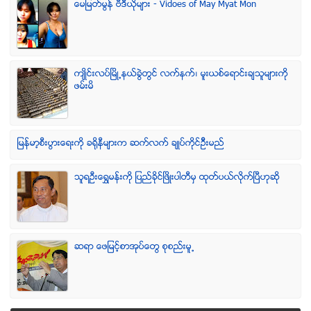
ေမျမတ္မြန္ ဗီဒီယုိမ်ား - Vidoes of May Myat Mon
က်ဳိင္းလပ္ၿမိဳ႕နယ္ခြဲတြင္ လက္နက္၊ မူးယစ္ေရာင္းခ်သူမ်ားကို
ဖမ္းမိ
ျမန္မာ့စီးပြားေရးကို ခရိုနီမ်ားက ဆက္လက္ ခ်ဳပ္ကိုင္ဥိီးမည္
သူရဦးေရႊမန္းကို ျပည္ခိုင္ျဖိဳးပါတီမွ ထုတ္ပယ္လိုက္ျပီဟုဆို
ဆရာ ေဖျမင့္စာအုပ္ေတြ စုစည္းမူ႕