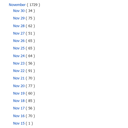
November
( 1729 )
Nov 30
( 34 )
Nov 29
( 75 )
Nov 28
( 62 )
Nov 27
( 51 )
Nov 26
( 65 )
Nov 25
( 65 )
Nov 24
( 64 )
Nov 23
( 56 )
Nov 22
( 91 )
Nov 21
( 70 )
Nov 20
( 77 )
Nov 19
( 60 )
Nov 18
( 85 )
Nov 17
( 56 )
Nov 16
( 70 )
Nov 15
( 1 )