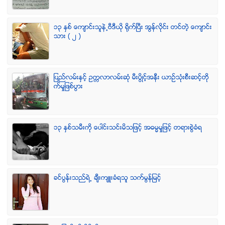
၁၃ ႏွစ္ ေက်ာင္းသူနဲ႕ဗီဒီယို ရိုက္ျပီး အြန္လိုင္း တင္တဲ့ ေက်ာင္း
သား ( ၂ )
ျပည္လမ္းႏွင့္ ဥကၠလာလမ္းဆုံ မီးပြိဳင့္အနီး ယာဥ္သုံးစီးဆင့္တို
က္မႈျဖစ္ပြား
၁၃ ႏွစ္သမီးကို ေပါင္းသင္းမိသျဖင့္ အဓမၼမႈျဖင့္ တရားစြဲခံရ
ခင္ပြန္းသည္ရဲ႕ ခ်ီးက်ဴးခံရသူ သက္မြန္ျမင့္