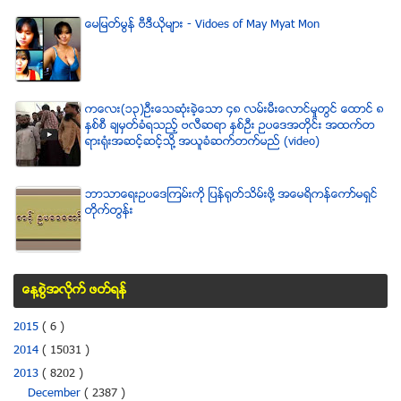
ေမျမတ္မြန္ ဗီဒီယုိမ်ား - Vidoes of May Myat Mon
ကေလး(၁၃)ဦးေသဆံုးခဲ့ေသာ ၄၈ လမ္းမီးေလာင္မႈတြင္ ေထာင္ ၈
ႏွစ္စီ ခ်မွတ္ခံရသည့္ ဗလီဆရာ ႏွစ္ဦး ဥပေဒအတိုင္း အထက္တ
ရားရံုးအဆင့္ဆင့္သို႔ အယူခံဆက္တက္မည္ (video)
ဘာသာေရးဥပေဒၾကမ္းကို ျပန္ရုတ္သိမ္းဖို႔ အေမရိကန္ေကာ္မရွင္
တိုက္တြန္း
ေန႔စြဲအလိုက္ ဖတ္ရန္
2015
( 6 )
2014
( 15031 )
2013
( 8202 )
December
( 2387 )