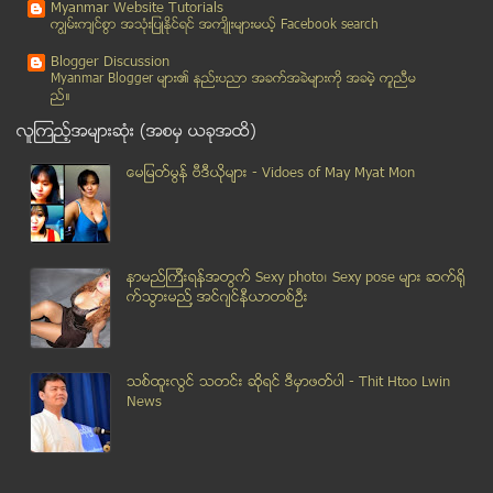
Myanmar Website Tutorials
ဖူးခက္ၿမိဳ႕အဝင္တြင္ အေဝးေျပးယာဥ္ တိမ္းေမွာက္မႈ ျမန...
ကၽြမ္းက်င္စြာ အသုံးျပဳႏုိင္ရင္ အက်ိဳးမ်ားမယ့္ Facebook search
OIC လာေရာက္မယ္႔ ခရီးစဥ္ကုိ ကန္႔ကြက္မယ္
Blogger Discussion
မိုးပ်ံပူေဖာင္းျဖင့္ ေျမာက္ကိုရီးယားသို႔ သမၼာက်မ္း...
Myanmar Blogger မ်ား၏ နည္းပညာ အခက္အခဲမ်ားကုိ အခမဲ့ ကူညီမ
ည္။
ကားလမ္းမေဘးရွိမီးစက္မ်ား ဖယ္ခိုင္းျခင္းေၾကာင့္ လု...
လူၾကည့္အမ်ားဆုံး (အစမွ ယခုအထိ)
အရိုးပြေရာဂါဆိုတာ
Common Errors in English Usages
ေမျမတ္မြန္ ဗီဒီယုိမ်ား - Vidoes of May Myat Mon
Phrasel Verb အဆက္ပါ။
NLD ပါတီ၏ ၂၀၀၈ ခုႏွစ္ ဖြဲ႕စည္းပုံအေပၚ ရန္ကုန္တုိင္...
ႏုိင္ငံေရး ပါတီမ်ား၏ ေခါင္းေဆာင္မ်ားႏွင့္ တုိင္းရင...
နာမည္ၾကီးရန္အတြက္ Sexy photo၊ Sexy pose မ်ား ဆက္ရို
အခြန္ေရွာင္သူမ်ား ရွိေနၿပီး အမ်ားလိုက္နာႏိုင္သည့္ ...
က္သြားမည္႔ အင္ဂ်င္နီယာတစ္ဦး
ျမန္မာ႔ေဆးဖက္ဝင္ ဆယ့္ႏွစ္ရာသီပင္
လင္ကြန္းကိုလုပ္ႀကံခဲ့ေသာ တရားခံေလးဦး၏ ႀကိဳးေပးသည့္...
၂၀၁၃ ခုႏွစ္ ေတာင္ႀကီး တန္ေဆာင္တိုင္ မီးပုံးပ်ံပြဲေ...
သစ္ထူးလြင္ သတင္း ဆုိရင္ ဒီမွာဖတ္ပါ - Thit Htoo Lwin
မူးယစ္ေဆး၀ါးေမွာင္ခို ေလးဦး အေသဖမ္းမိ
News
ေဆာင္းရာသီအတြက္ မ်က္နွာေပါင္းတင္နည္းမ်ား
ဦးခင္ညြန္႔မွာ အႀကံဥာဏ္ေတြ အမ်ားအျပား ရိွေန
OIC ကုိယ္စားလွယ္အဖဲြ႔ ျမန္မာျပည္ လာမယ္