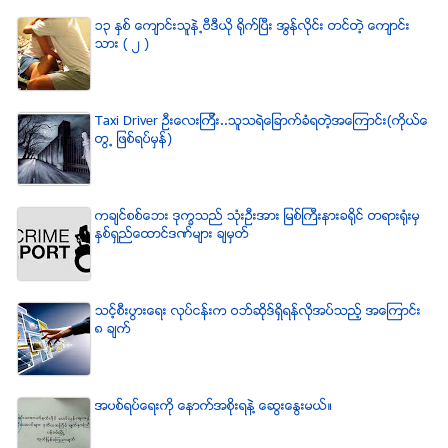
၁၃ ႏွစ္ ေက်ာင္းသူနဲ႕ဗီဒီယို ရိုက္ျပီး အြန္လိုင္း တင္တဲ့ ေက်ာင္း
သား ( ၂ )
Taxi Driver ဦးေလးၾကီး..သူသရဲေျခာက္ခံရတဲ့အေၾကာင္း(ကိုယ္ေ
တြ႕ ျဖစ္ရပ္မွန္)
ကခ်င္စစ္ေဘး ဒုကၡသည္ သံုးဦးအား ျမစ္ႀကီးနားခရိုင္ တရားရံုးမွ
ႏွစ္ရွည္ေထာင္ဒဏ္မ်ား ခ်မွတ္
သင့္စီးပြားေရး လုပ္ငန္းက ဝဘ္ဆိုဒ္ရွိရန္လိုအပ္သည့္ အေၾကာင္း
၈ ခ်က္
အပစ္ရပ္ေရးကို ေနာက္အစိုးရနဲ႔ ေဆြးေႏြးမယ္။