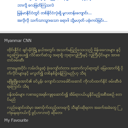
ဘာလို႔ ေလျဖတ္ၾကသလဲ
ျမန္မာႏိုင္ငံတြင္ တစ္ႏုိင္ငံလံုးရွိ မူလတန္းေက်ာင္း...
အလိုလို သက္သာသြားေသာ ေရာဂါ သို႔မဟုတ္ ပခံုးကပ္ျခင္း...
ဒု ဗိုလ္ခ်ဳပ္မႉးႀကီးေဟာင္း ဦးေမာင္ေအး က်န္းမာေရး ယ...
Royal Green River အေပ်ာ္စီး သေဘၤာသစ္ ရန္ကုန္ျမစ္အတ...
Myanmar CNN
ျပည္သူမ်ား ဝမ္းသာ (သို႔ေသာ္) မေပ်ာ္ႏုိင္ေသးပါ
ထိုင္းနို္င္ငံ ခ်င္းမိုင္ျမိဳ ့နယ္အတြင္း အသက္မျပည့္ေသးသည့္ မိန္းခေလးမ်ား နွင့္
သီေပါၿမိဳ႕ က်ဴးေက်ာ္ဆိုင္ခန္းမ်ားကိစၥ ေျဖရွင္းေပးမ...
ေငြေၾကးေပး၍ လိင္ဆက္ဆံသူ အရာရွိ-ဘုရားလူၾကီးနွင့္ လူၾကီးပိုင္းမ်ား အားစ
က်န္းမာေရးအတြက္ အေထာက္အကူျပဳေစ မဲ ့ အေအး ၈ မ်ိဳ း
တင္ဖမ္းဆီး
ေရႊ႕ေျပာင္းေနထုိင္သူမ်ားကုိ အုပ္စုဖြဲ႕ အဓမၼျပဳက်င့...
တာေမြအ၀ိုင္း လမ္းငါးခြဆံု ခံုးေက်ာ္တံတား ေဆာက္လုပ္ရာတြင္ ေျမေအာက္ရွိ ပို
စူပါတိုင္ဖြန္းမုန္တိုင္း ဗီယက္နမ္သို႔ေရြ႕လ်ား လူေပ...
က္လိုင္းမ်ားႏွင့္ မလြတ္၍ တစ္ႏွစ္ခြဲခန္႔ၾကာမည္ဟု သိရ
ဓာတ္အားခေလွ်ာ့ခ်ေရး ဆႏၵျပမႈ ရန္ကုန္မွာဖမ္း မႏၱေလးတ...
မၿဖိဳးၿဖိဳးေအာင္၏ ခင္ပြန္း ေက်ာင္းသားေခါင္းေဆာင္ ကိုလင္းထက္ႏိုင္ ဖမ္းဆီးခံ
ရေၾကာင္း သိရ
ရန္ကုန္ၿမိဳ႕ရွိ လမ္းမႀကီးမ်ားေပၚတြင္ အခ်ိန္ၾကာျမင့...
၀န္ထမ္းမ်ား လစာေငြအရစ္က်စုေဆာင္း၍ အိမ္ရာ၀ယ္ယူႏုိင္မည့္အစီအစဥ္ စတ
ဖြဲ႕စည္းပုံ အေျခခံဥပေဒ ျပင္ဆင္လိုသည့္ အခ်က္မ်ား ကိ...
င္မည္
Facebook အေကာင့္သစ္ျပဳလုပ္ေရာင္းခ်ျခင္း တြင္က်ယ္လာ
လည္ေခ်ာင္းထဲမွာ အစာပိုက္ထည့္ထားရလုိ႔ သီခ်င္းဆုိရတာ အခက္အခဲေတြ ႀ
ေတာင္သူဦးႀကီးမ်ားအတြက္ သတင္းေကာင္း
ကံဳေနရတယ္လို႔ ဖြင့္ဟလာတဲ့ ဆုိေတး
သို. …..ခ်စ္သူ
My Favourite
မေအာင့္ႏူိင္လုိ႔