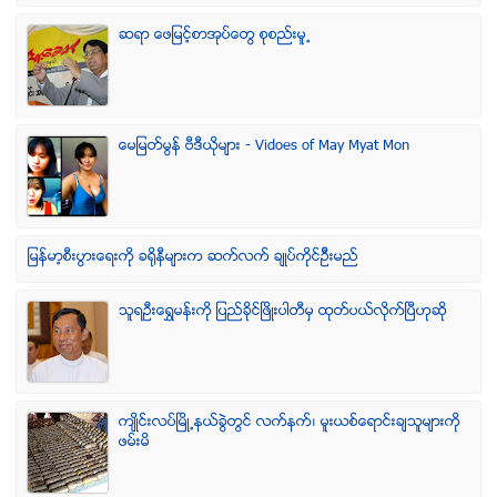
ဆရာ ေဖျမင့္စာအုပ္ေတြ စုစည္းမူ႕
ေမျမတ္မြန္ ဗီဒီယုိမ်ား - Vidoes of May Myat Mon
ျမန္မာ့စီးပြားေရးကို ခရိုနီမ်ားက ဆက္လက္ ခ်ဳပ္ကိုင္ဥိီးမည္
သူရဦးေရႊမန္းကို ျပည္ခိုင္ျဖိဳးပါတီမွ ထုတ္ပယ္လိုက္ျပီဟုဆို
က်ဳိင္းလပ္ၿမိဳ႕နယ္ခြဲတြင္ လက္နက္၊ မူးယစ္ေရာင္းခ်သူမ်ားကို
ဖမ္းမိ