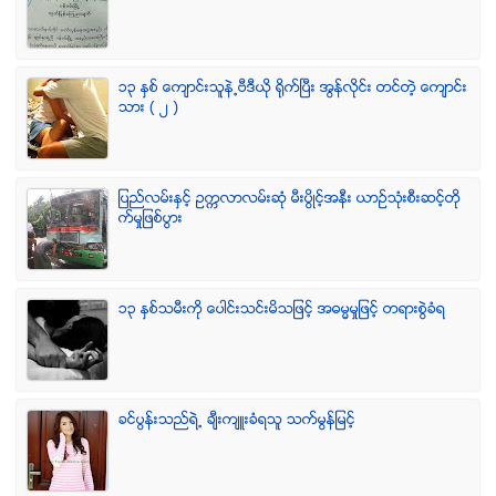
၁၃ ႏွစ္ ေက်ာင္းသူနဲ႕ဗီဒီယို ရိုက္ျပီး အြန္လိုင္း တင္တဲ့ ေက်ာင္း
သား ( ၂ )
ျပည္လမ္းႏွင့္ ဥကၠလာလမ္းဆုံ မီးပြိဳင့္အနီး ယာဥ္သုံးစီးဆင့္တို
က္မႈျဖစ္ပြား
၁၃ ႏွစ္သမီးကို ေပါင္းသင္းမိသျဖင့္ အဓမၼမႈျဖင့္ တရားစြဲခံရ
ခင္ပြန္းသည္ရဲ႕ ခ်ီးက်ဴးခံရသူ သက္မြန္ျမင့္