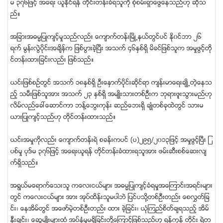
မ ၃၇၆ျဖင့္ အေရး ယူႏိုင္ရန္ တိုင္းတန္းခံရသူကို စံုစမ္းရွာေဖြေနသည္ဟု ဆိုသ
ည္။
အျခားအဓမၼျပဳက်င့္မႈသည္လည္း ေက်ာက္တန္းၿမိဳ႕နယ္တြင္ပင္ ႏို၀င္ဘာ ၂၆
ရက္ မြန္းလြဲပိုင္းအခ်ိန္က ျဖစ္ပြားခဲ့ၿပီး အသက္ ၄၆ႏွစ္ရွိ မိခင္ျဖစ္သူက အမႈဖြင့္တို
င္တန္းထားျခင္းလည္း ျဖစ္သည္။
ယင္းျဖစ္စဥ္တြင္ အသက္ ၁၈ႏွစ္ရွိ ဦးေႏွာက္ပိုုင္းဆိုင္ရာ က်န္းမာေရးခ်ဳိ႕တဲ့ေနသ
ည့္ သမီးျဖစ္သူအား အသက္ ၂၃ ႏွစ္ရွိ အမ်ဳိးသားတစ္ဦးက ဘုရားဖူးသြားမည္ဟု
လိမ္လည္ေခၚေဆာင္ကာ ဘန္႔ေဘြးကုန္း ဆည္ေဘးရွိ ခ်ဳံတစ္ခုထဲတြင္ သားမ
ယားျပဳက်င့္သည္ဟု တိုင္တန္းထားသည္။
ယင္းအမႈကိုလည္း ေက်ာက္တန္းရဲ စခန္းကပင္ (ပ)၂၉၅/၂၀၁၃ျဖင့္ အမႈဖြင့္ၿပီး ျ
ပစ္မႈ ပုဒ္မ ၃၇၆ျဖင့္ အေရးယူရန္ တိုင္တန္းခံထားရသူအား ဖမ္းဆီးစစ္ေဆးလ်
က္ရွိသည္။
အရြယ္မေရာက္ေသးသူ ကေလးငယ္မ်ား အဓမၼျပဳက်င့္ခံရမႈအေၾကာင္းအရင္းမ်ား
တြင္ ကေလးငယ္မ်ား အား အုပ္ထိန္းသူမပါဘဲ ျပင္ပသို႔တစ္ဦးတည္း ေစလႊတ္ျခ
င္း၊ ေနအိမ္တြင္ အေဖာ္မဲ့တစ္ဦးတည္း ထား ခဲ့ျခင္း၊ ယံုၾကည္စိတ္ခ်ရသည့္ အိမ္
နီးခ်င္း၊ ေဆြမ်ဳိးမ်ားထံ အပ္ႏွံမႈမရွိျခင္းတို႔ေၾကာင့္ျဖစ္သည္ဟု ရန္ကုန္ တုိင္း ရဲတ