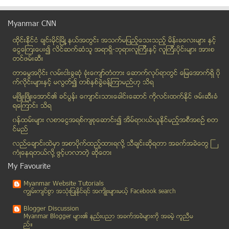
အသည္းကို သန္႔ရွင္းဖို႔တြက္ Detox Water
မႏၲေလးၿမိဳ႕ ေရ၊ အမိႈက္၊ လမ္းပန္းဆက္သြယ္ေရး လုပ္ငန္...
Myanmar CNN
ရွမ္းေတာင္ပိုင္း ဘိန္းဖ်က္ဆီးေရးစီမံခ်က္ကာလ ဘိန္းစ...
ထိုင္းနို္င္ငံ ခ်င္းမိုင္ျမိဳ ့နယ္အတြင္း အသက္မျပည့္ေသးသည့္ မိန္းခေလးမ်ား နွင့္
နန္းသီတာဆိပ္ကမ္း၌ အထပ္၂၀ ျမင့္ အေဆာက္အအံုႏွစ္လံုးႏ...
ေငြေၾကးေပး၍ လိင္ဆက္ဆံသူ အရာရွိ-ဘုရားလူၾကီးနွင့္ လူၾကီးပိုင္းမ်ား အားစ
ရန္ကုန္အေရႇ႕ပုိင္း တကၠသိုလ္အနီး ေျခာက္လမ္းသြား လမ္...
တင္ဖမ္းဆီး
အမ်ိဳးသမီးေတြဟာ ခ်စ္တင္းေႏွာတဲ႔ဘက္မွာ လြတ္လပ္တဲ႔ သ...
တာေမြအ၀ိုင္း လမ္းငါးခြဆံု ခံုးေက်ာ္တံတား ေဆာက္လုပ္ရာတြင္ ေျမေအာက္ရွိ ပို
ဗုိလ္ခ်ဳပ္ႀကီးမ်ား၊ ခရုိနီမ်ားအတြက္ သတင္းေကာင္း
က္လိုင္းမ်ားႏွင့္ မလြတ္၍ တစ္ႏွစ္ခြဲခန္႔ၾကာမည္ဟု သိရ
ေတာင္သူလယ္သမားကြန္ရက္ NLD ဖြဲ႕
မၿဖိဳးၿဖိဳးေအာင္၏ ခင္ပြန္း ေက်ာင္းသားေခါင္းေဆာင္ ကိုလင္းထက္ႏိုင္ ဖမ္းဆီးခံ
ရေၾကာင္း သိရ
လမ္းခင္းရန္ေျမႀကီးဝယ္ရာမွ လက္ပစ္ဗံုးအလံုး ၅ဝ ေက်ာ္...
၀န္ထမ္းမ်ား လစာေငြအရစ္က်စုေဆာင္း၍ အိမ္ရာ၀ယ္ယူႏုိင္မည့္အစီအစဥ္ စတ
အေျခခံဥပေဒျပင္ဆင္ေရး ေတြ႕ဆံုေဆြးေႏြးရန္ ေဒၚေအာင္ဆန...
င္မည္
မာလီ အာဏာသိမ္း ဗိုလ္ခု်ပ္ျကီးကို ဖမ္း၊ စစ္ အာဏာသိမ...
လည္ေခ်ာင္းထဲမွာ အစာပိုက္ထည့္ထားရလုိ႔ သီခ်င္းဆုိရတာ အခက္အခဲေတြ ႀ
သန္း ၆ဝ ေရွ႕က လူတစ္ေယာက္၏ ကန္႔လန္႔ကာေနာက္ကြယ္မွ ႏွ...
ကံဳေနရတယ္လို႔ ဖြင့္ဟလာတဲ့ ဆုိေတး
တစ္ရက္အတြင္း အဓမၼျပဳက်င့္မႈ သံုးမႈထိရွိ
My Favourite
ျပည္ပမီဒီယာမ်ား၏ေဝဖန္မႈမ်ားကို ေဒၚေအာင္ဆန္းစုၾကည္ ...
Myanmar Website Tutorials
ျမန္မာ - ထိုင္း ဗီဇာမဲ့ အျပန္အလွန္ သြားလာခြင့္ မၾက...
ကၽြမ္းက်င္စြာ အသုံးျပဳႏုိင္ရင္ အက်ိဳးမ်ားမယ့္ Facebook search
ဒိုင္နာယာဥ္ လမ္းေဘးေျမာင္းထဲတိမ္းေမွာက္
Blogger Discussion
ၾကက္ဥစားျခင္းျဖင္႕ကိုယ္အေလးခ်ိန္ေလွ်ာ့
Myanmar Blogger မ်ား၏ နည္းပညာ အခက္အခဲမ်ားကုိ အခမဲ့ ကူညီမ
ည္။