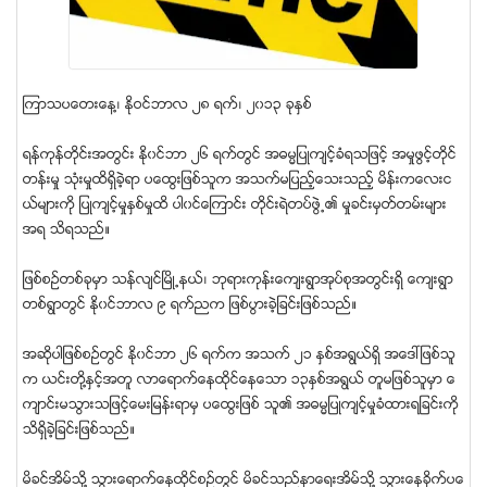
ၾကာသပေတးေန႔၊ ႏုိဝင္ဘာလ ၂၈ ရက္၊ ၂၀၁၃ ခုႏွစ္
ရန္ကုန္တိုင္းအတြင္း ႏို၀င္ဘာ ၂၆ ရက္တြင္ အဓမၼျပဳက်င့္ခံရသျဖင့္ အမႈဖြင့္တိုင္
တန္းမႈ သံုးမႈထိရွိခဲ့ရာ ပေထြးျဖစ္သူက အသက္မျပည့္ေသးသည့္ မိန္းကေလးင
ယ္မ်ားကုိ ျပဳက်င့္မႈႏွစ္မႈထိ ပါ၀င္ေၾကာင္း တုိင္းရဲတပ္ဖြဲ႕၏ မႈခင္းမွတ္တမ္းမ်ား
အရ သိရသည္။
ျဖစ္စဥ္တစ္ခုမွာ သန္လ်င္ၿမိဳ႕နယ္၊ ဘုရားကုန္းေက်းရြာအုပ္စုအတြင္းရွိ ေက်းရြာ
တစ္ရြာတြင္ ႏို၀င္ဘာလ ၉ ရက္ညက ျဖစ္ပြားခဲ့ျခင္းျဖစ္သည္။
အဆိုပါျဖစ္စဥ္တြင္ ႏုိ၀င္ဘာ ၂၆ ရက္က အသက္ ၂၁ ႏွစ္အရြယ္ရွိ အေဒၚျဖစ္သူ
က ယင္းတို႔ႏွင့္အတူ လာေရာက္ေနထိုင္ေနေသာ ၁၃ႏွစ္အရြယ္ တူမျဖစ္သူမွာ ေ
က်ာင္းမသြားသျဖင့္ေမးျမန္းရာမွ ပေထြးျဖစ္ သူ၏ အဓမၼျပဳက်င့္မႈခံထားရျခင္းကို
သိရွိခဲ့ျခင္းျဖစ္သည္။
မိခင္အိမ္သို႔ သြားေရာက္ေနထိုင္စဥ္တြင္ မိခင္သည္နာေရးအိမ္သုိ႔ သြားေနခိုက္ပေ