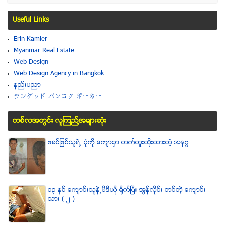
Useful Links
Erin Kamler
Myanmar Real Estate
Web Design
Web Design Agency in Bangkok
နည္းပညာ
ラングッド バンコク ポーカー
တစ္လအတြင္း လူၾကည္႔အမ်ားဆံုး
ဖခင္ျဖစ္သူရဲ႕ ပံုကို ေက်ာမွာ တက္တူးထိုးထားတဲ့ အနဂၢ
၁၃ ႏွစ္ ေက်ာင္းသူနဲ႕ဗီဒီယို ရိုက္ျပီး အြန္လိုင္း တင္တဲ့ ေက်ာင္း
သား ( ၂ )