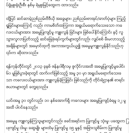
ပ္ဖြဲ႔မွဴး႐ုံးဦးစီး ႏွစ္မွ ရဲမွဴးျမင့္ေထြးက ထားသည္။
ထို႔ျပင္ ဆင္ဆာမဲ့ညစ္ညမ္းဗီဒီယို အေခြမ်ား၊ ညစ္ညမ္းစာအုပ္/ဓာတ္ပံုမ်ား ၾကည့္
ရႈျခင္းမ်ားေၾကာင့္ လည္း ကာမစိတ္ထႂကြကာ အရြယ္မေရာက္ေသးေသာ ကေ
လးငယ္မ်ားအား အဓမၼျပဳက်င့္မႈ က်ဴးလြန္ ျခင္းမ်ား ျဖစ္ေပၚႏိုင္ေၾကာင္း ႏွင့္ လူ
သြားလူလာျပတ္သည့္ ဆင္ေျခဖံုးရပ္ကြက္မ်ားတြင္လည္း လွ်ပ္စစ္ မီးမလာသည့္
အခ်ိန္မ်ားတြင္ အေမွာင္ထုကို အကာအကြယ္ယူ၍ အဓမၼမႈက်ဴးလြန္ႏိုင္သည္ဟု
၎က ဆိုထားသည္။
ရန္ကုန္တို္င္းတြင္ ၂၀၁၃ ခုႏွစ္ ဇန္န၀ါရီလမွ ဇူလိုင္လအထိ အဓမၼျပဳက်င့္မႈေပါင္း
၆၀ မႈျဖစ္ပြားခဲ့ရာတြင္ ထက္၀က္ျဖစ္သည့္ အမႈ ၃၀ မွာ အရြယ္မေရာက္ေသးေ
သာ ကေလးငယ္မ်ားအား က်ဴးလြန္ခဲ့ၾကျခင္း ျဖစ္သည္ကုိ တုိင္းရဲဌာန၏ စာရင္း
ဇယားမ်ားတြင္ ေတြ႔ရသည္။
ယင္းအမႈ ၃၀ တြင္လည္း ၁၀ ႏွစ္ေအာက္ရွိ ကေလးမ်ား အဓမၼျပဳက်င့္ခံရမႈ ၁၂ မႈ
အထိ ပါ၀င္ေနသည္။
အဓမၼမႈ က်ဴးလြန္ၾကသူမ်ားတြင္လည္း ဖခင္အရင္းက ျပဳက်င့္မႈ သံုးမႈ၊ ပေထြးက ျ
ပဳက်င့္မႈ ငါးမႈ၊ ေဆြမ်ဳိး မ်ားထဲမွ ျပဳက်င့္မႈ ၁၅ မႈႏွင့္ အျခားသူစိမ္းက ျပဳက်င့္မႈ