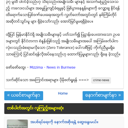
၃၇ မႈထိ ပါ၀င္ခဲ့သည္ဟု သိရသည္။အမ်ဳိးသမီး မ်ားႏွင့္ အသက္မျပည့္ေသးသ
ည့္ ကေလးငယ္မ်ား အဓမၼျပဳက်င့္ခံရမႈႏွင့္ ျဖစ္ပြားေနႏႈန္းမ်ားကို ေလွ်ာ့ခ် ႏိုင္ရန္
ထိေရာက္ေသာျပစ္ဒဏ္ေပးေရးအတြက္ လႊတ္ေတာ္အတြင္းတြင္ ႏွစ္ႀကိမ္တုိင္
အဆိုတင္သြင္းမႈ မ်ား ရွိခဲ့ေသာ္လည္း ေအာင္ျမင္မႈမရရွိခဲ့ေပ။
ထို႔ျပင္ ျမန္မာႏိုင္ငံရွိ အမ်ဳိးသမီးမ်ားႏွင့္ ပတ္သက္၍ ျပ႒ာန္းေပးထားေသာ ဥပေ
ဒမ်ားတြင္ ႏိုင္ငံတကာ စံႏႈန္းျဖစ္သည့္ အမ်ဳိးသမီးမ်ားအေပၚ အၾကမ္းဖက္ပါက
လံုး၀သည္းခံစရာမလိုေသာ (Zero Tolerance) ေပၚလစီျဖင့္ ကိုက္ညီမႈမရွိေ
သာေၾကာင့္ ျပင္ဆင္ရန္လိုအပ္ေနသည္ဟု ေထာက္ျပမႈမ်ားလည္း ရွိေန ခဲ့သည္။
ေဇာ္ေဇာ္ေထြး -
Mizzima - News in Burmese
သက္ဆုိင္ေသာ အေၾကာင္းအရာမ်ား ပုိမုိဖတ္ရႈရန္ ===>
crime-news
Home
« ယခင္စာမ်က္ႏွာ
ေနာက္စာမ်က္ႏွာ »
တစ္ပါတ္အတြင္း လူၾကည့္အမ်ားဆံုး
အပစ္ရပ္ေရးကို ေနာက္အစိုးရနဲ႔ ေဆြးေႏြးမယ္။