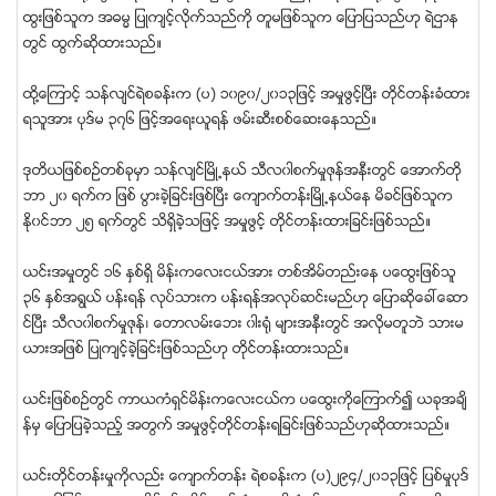
ထြးျဖစ္သူက အဓမၼ ျပဳက်င့္လိုက္သည္ကို တူမျဖစ္သူက ေျပာျပသည္ဟု ရဲဌာန
တြင္ ထြက္ဆုိထားသည္။
ထို႔ေၾကာင့္ သန္လ်င္ရဲစခန္းက (ပ) ၁၀၉၀/၂၀၁၃ျဖင့္ အမႈဖြင့္ၿပီး တိုင္တန္းခံထား
ရသူအား ပုဒ္မ ၃၇၆ ျဖင့္အေရးယူရန္ ဖမ္းဆီးစစ္ေဆးေနသည္။
ဒုတိယျဖစ္စဥ္တစ္ခုမွာ သန္လ်င္ၿမိဳ႕နယ္ သီလ၀ါစက္မႈဇုန္အနီးတြင္ ေအာက္တို
ဘာ ၂၀ ရက္က ျဖစ္ ပြားခဲ့ျခင္းျဖစ္ၿပီး ေက်ာက္တန္းၿမိဳ႕နယ္ေန မိခင္ျဖစ္သူက
ႏို၀င္ဘာ ၂၅ ရက္တြင္ သိရွိခဲ့သျဖင့္ အမႈဖြင့္ တိုင္တန္းထားျခင္းျဖစ္သည္။
ယင္းအမႈတြင္ ၁၆ ႏွစ္ရွိ မိန္းကေလးငယ္အား တစ္အိမ္တည္းေန ပေထြးျဖစ္သူ
၃၆ ႏွစ္အရြယ္ ပန္းရန္ လုပ္သားက ပန္းရန္အလုပ္ဆင္းမည္ဟု ေျပာဆိုေခၚေဆာ
င္ၿပီး သီလ၀ါစက္မႈဇုန္၊ ေတာလမ္းေဘး ၀ါး႐ုံ မ်ားအနီးတြင္ အလိုမတူဘဲ သားမ
ယားအျဖစ္ ျပဳက်င့္ခဲ့ျခင္းျဖစ္သည္ဟု တုိင္တန္းထားသည္။
ယင္းျဖစ္စဥ္တြင္ ကာယကံရွင္မိန္းကေလးငယ္က ပေထြးကိုေၾကာက္၍ ယခုအခ်ိ
န္မွ ေျပာျပခဲ့သည့္ အတြက္ အမႈဖြင့္တိုင္တန္းရျခင္းျဖစ္သည္ဟုဆိုထားသည္။
ယင္းတုိင္တန္းမႈကိုလည္း ေက်ာက္တန္း ရဲစခန္းက (ပ)၂၉၄/၂၀၁၃ျဖင့္ ျပစ္မႈပုဒ္