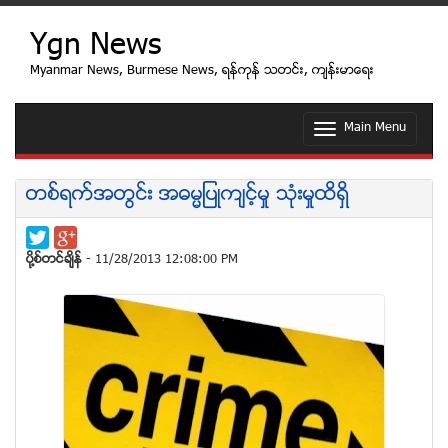
Ygn News
Myanmar News, Burmese News, ရန္ကုန္ သတင္း, က်န္းမာေရး
Main Menu
T
o
g
g
တစ္ရက္အတြင္း အဓမၼျပဳက်င့္မႈ သံုးမႈထိရွိ
l
e
n
a
ပုိ႔စ္တင္ခ်ိန္
- 11/28/2013 12:08:00 PM
v
i
g
a
t
i
o
n