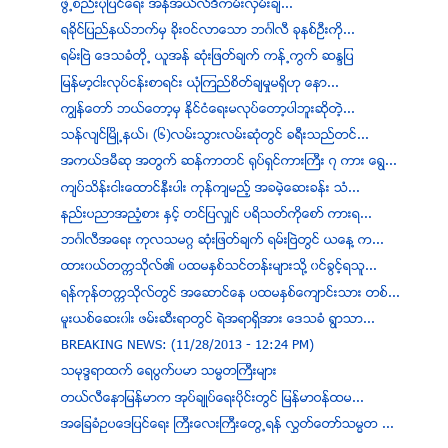
ဖြဲ့​စည္း​ပုံ​ျပင္​ေရး ​အန္​အယ္လ္​ဒီ​ကမ္း​လွမ္း​ခ်...
ရခိုင္ျပည္နယ္ဘက္မွ ခိုးဝင္လာေသာ ဘဂၤါလီ ခုနစ္ဦးကို...
ရမ္းျဗဲ ေဒသခံတို႕ ယူအန္ ဆံုးျဖတ္ခ်က္ ကန္႕ကြက္ ဆႏၵျပ
ျမန္မာ့ငါးလုပ္ငန္းစာရင္း ယုံၾကည္စိတ္ခ်မႈမရွိဟု ေနာ...
ကြ်န္ေတာ္ ဘယ္ေတာ့မွ နိုင္ငံေရးမလုပ္ေတာ့ပါဘူးဆိုတဲ့...
သန္လ်င္ၿမိဳ႕နယ္၊ (၆)လမ္းသြားလမ္းဆံုတြင္ ခရီးသည္တင္...
အကယ္ဒမီဆု အတြက္ ဆန္ကာတင္ ႐ုပ္ရွင္ကားႀကီး ၇ ကား ေရြ...
က်ပ္သိန္းငါးေထာင္နီးပါး ကုန္က်မည့္ အခမဲ့ေဆးခန္း သံ...
နည္းပညာအညံ့စား ႏွင့္ တင္ျပလွ်င္ ပရိသတ္ကိုေစာ္ ကားရ...
ဘဂၤါလီအေရး ကုလသမဂၢ ဆုံးျဖတ္ခ်က္ ရမ္းၿဗဲတြင္ ယေန႔ က...
ထား၀ယ္တကၠသိုလ္၏ ပထမႏွစ္သင္တန္းမ်ားသို႔ ၀င္ခြင့္ရသူ...
ရန္ကုန္တကၠသိုလ္တြင္ အေဆာင္ေန ပထမႏွစ္ေက်ာင္းသား တစ္...
မူးယစ္ေဆး၀ါး ဖမ္းဆီးရာတြင္ ရဲအရာရွိအား ေဒသခံ ရြာသာ...
BREAKING NEWS: (11/28/2013 - 12:24 PM)
သမုဒၵရာထက္ ေရပြက္ပမာ သမၼတႀကီးမ်ား
တယ္လီေနာျမန္မာက အုပ္ခ်ဳပ္ေရးပိုင္းတြင္ ျမန္မာဝန္ထမ...
အေျခခံဥပေဒျပင္ေရး ႀကီးေလးႀကီးေတြ႕ရန္ လႊတ္ေတာ္သမၼတ ...