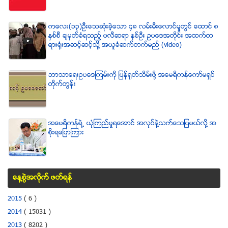
ကေလး(၁၃)ဦးေသဆံုးခဲ့ေသာ ၄၈ လမ္းမီးေလာင္မႈတြင္ ေထာင္ ၈
ႏွစ္စီ ခ်မွတ္ခံရသည့္ ဗလီဆရာ ႏွစ္ဦး ဥပေဒအတိုင္း အထက္တ
ရားရံုးအဆင့္ဆင့္သို႔ အယူခံဆက္တက္မည္ (video)
ဘာသာေရးဥပေဒၾကမ္းကို ျပန္ရုတ္သိမ္းဖို႔ အေမရိကန္ေကာ္မရွင္
တိုက္တြန္း
အေမရိကန္ရဲ႕ ယံုၾကည္မႈရေအာင္ အလုပ္နဲ႔သက္ေသျပမယ္လုိ႔ အ
စုိးရေျပာၾကား
ေန႔စြဲအလိုက္ ဖတ္ရန္
2015
( 6 )
2014
( 15031 )
2013
( 8202 )