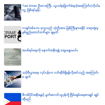
Taxi Driver ဦးေလးၾကီး..သူသရဲေျခာက္ခံရတဲ့အေၾကာင္း(ကိုယ္ေ
တြ႕ ျဖစ္ရပ္မွန္)
ကခ်င္စစ္ေဘး ဒုကၡသည္ သံုးဦးအား ျမစ္ႀကီးနားခရိုင္ တရားရံုးမွ
ႏွစ္ရွည္ေထာင္ဒဏ္မ်ား ခ်မွတ္
အပစ္ရပ္ေရးကို ေနာက္အစိုးရနဲ႔ ေဆြးေႏြးမယ္။
သင့္စီးပြားေရး လုပ္ငန္းက ဝဘ္ဆိုဒ္ရွိရန္လိုအပ္သည့္ အေၾကာင္း
၈ ခ်က္
ဖိလစ္ပိုင္အစိုးရႏွင့္ မြတ္ဆလင္သူပုန္တို႔ ၿငိမ္းခ်မ္းေရးစာခ်ဳပ္ ခ်ဳပ္
ဆိုမည္