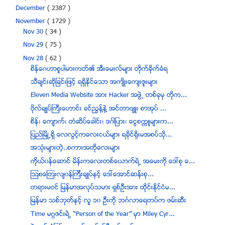
December
( 2387 )
November
( 1729 )
Nov 30
( 34 )
Nov 29
( 75 )
Nov 28
( 62 )
စိန္ေဂဟာစူပါမားကတ္၏ အီးေမးလ္မ်ား တိုက္ခိုက္ခံရ
သီခ်င္းဆုိျခင္းျဖင့္ ရရွိႏိုင္ေသာ အက်ိဳးေက်းဇူးမ်ား
Eleven Media Website အား Hacker အဖြဲ႕ တစ္ခုမွ တုိက...
ဗုိလ္ခ်ဳပ္ႀကီးေဟာင္း ခင္ညြန္႔နဲ႔ အင္တာဗ်ဴး စာအုပ္ ...
စိန္၊ ေက်ာက္၊ တံဆိပ္ေခါင္း၊ ဒဂၤါျပား၊ ေငြစကၠဴမ်ားက...
ျပည္ၿမိဳ႕ရွိ ေလလြင့္ကေလးငယ္မ်ား ရခိုင္႐ိုးမအစပ္သုိ...
အသံုးမ်ားတဲ့..စကားအတိုေလးမ်ား
ကိုယ္၀န္ေဆာင္ မိန္းကေလးတစ္ေယာက္ရဲ႕ အေမးကို ေဒၚစု ေ...
ဩ​စ​ေၾတး​လ်၀န္​ၾကီး​ခ်ဳပ္​နွင့္ ​ေဒၚ​ေအာင္​ဆန္း​စု...
တရားမဝင္ ျမန္မာအလုပ္သမား ရွစ္ဦးအား ထိုင္းႏိုင္ငံမ...
ျမန္မာ သစ္ဘုတ္ႏွင့္ လူ ၁၀ ဦးကို ဘဂၤလာေရတပ္က ဖမ္းဆီး
Time မဂၢဇင္းရဲ႕ “Person of the Year” မွာ Miley Cyr...