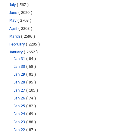
July
( 567 )
June
( 2020 )
May
( 2703 )
April
( 2208 )
March
( 2596 )
February
( 2205 )
January
( 2657 )
Jan 31
( 84 )
Jan 30
( 68 )
Jan 29
( 81 )
Jan 28
( 95 )
Jan 27
( 105 )
Jan 26
( 74 )
Jan 25
( 82 )
Jan 24
( 69 )
Jan 23
( 88 )
Jan 22
( 87 )