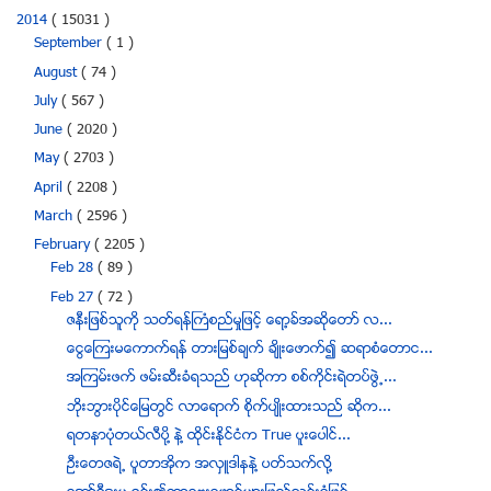
2014
( 15031 )
September
( 1 )
August
( 74 )
July
( 567 )
June
( 2020 )
May
( 2703 )
April
( 2208 )
March
( 2596 )
February
( 2205 )
Feb 28
( 89 )
Feb 27
( 72 )
ဇနီးျဖစ္သူကို သတ္ရန္ႀကံစည္မႈျဖင့္ ေရာ့ခ္အဆိုေတာ္ လ...
ေငြေၾကးမေကာက္ရန္ တားျမစ္ခ်က္ ခ်ိဳးေဖာက္၍ ဆရာစံေတာင...
အၾကမ္းဖက္ ဖမ္းဆီးခံရသည္ ဟုဆိုကာ စစ္ကိုင္းရဲတပ္ဖြဲ႕...
ဘိုးဘြားပိုင္ေျမတြင္ လာေရာက္ စိုက္ပ်ဳိးထားသည္ ဆိုက...
ရတနာပံုတယ္လီပို႔ နဲ႔ ထုိင္းႏုိင္ငံက True ပူးေပါင္...
ဦးေတဇရဲ႕ ပူတာအုိက အလွဴဒါနနဲ႔ ပတ္သက္လုိ႔