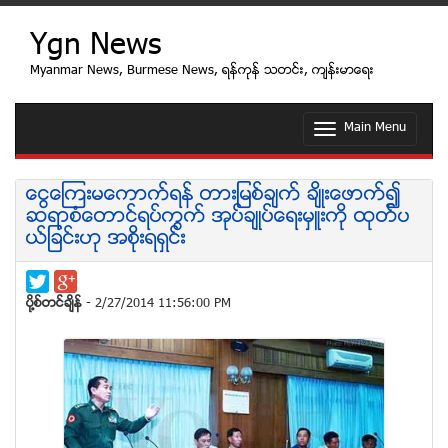
Ygn News
Myanmar News, Burmese News, ရန္ကုန္ သတင္း, က်န္းမာေရး
Main Menu
T
o
g
g
ေငြေၾကးမေကာက္ရန္ တားျမစ္ခ်က္ ခ်ိဳးေဖာက္၍
l
ဆရာစံေတာင္ရပ္ကြက္ အုပ္ခ်ဳပ္ေရးမွဴးကို ထုတ္ပ
e
ယ္ျခင္းဟု အစိုးရရွင္း
n
a
v
i
ပုိ႔စ္တင္ခ်ိန္
- 2/27/2014 11:56:00 PM
g
a
t
i
o
n