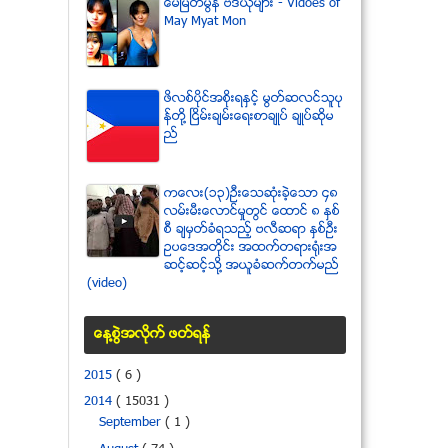
ေမျမတ္မြန္ ဗီဒီယုိမ်ား - Vidoes of
May Myat Mon
ဖိလစ္ပိုင္အစိုးရႏွင့္ မြတ္ဆလင္သူပု
န္တို႔ ၿငိမ္းခ်မ္းေရးစာခ်ဳပ္ ခ်ဳပ္ဆိုမ
ည္
ကေလး(၁၃)ဦးေသဆံုးခဲ့ေသာ ၄၈
လမ္းမီးေလာင္မႈတြင္ ေထာင္ ၈ ႏွစ္
စီ ခ်မွတ္ခံရသည့္ ဗလီဆရာ ႏွစ္ဦး
ဥပေဒအတိုင္း အထက္တရားရံုးအ
ဆင့္ဆင့္သို႔ အယူခံဆက္တက္မည္
(video)
ေန႔စြဲအလိုက္ ဖတ္ရန္
2015
( 6 )
2014
( 15031 )
September
( 1 )