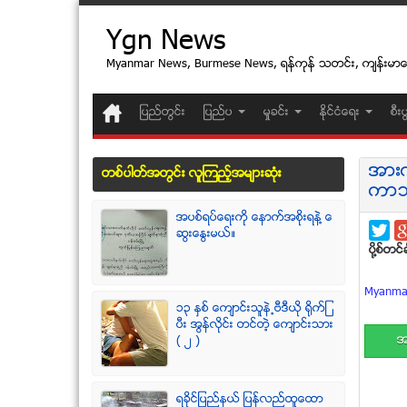
Ygn News
Myanmar News, Burmese News, ရန္ကုန္ သတင္း, က်န္းမာ
ျပည္တြင္း
ျပည္ပ
မႈခင္း
ႏုိင္ငံေရး
စီး
အားက
တစ္ပါတ္အတြင္း လူၾကည့္အမ်ားဆံုး
ကာသ
အပစ္ရပ္ေရးကို ေနာက္အစိုးရနဲ႔ ေ
ဆြးေႏြးမယ္။
ပုိ႔စ္တင္ခ
Myanmar
၁၃ ႏွစ္ ေက်ာင္းသူနဲ႕ဗီဒီယို ရိုက္ျ
ပီး အြန္လိုင္း တင္တဲ့ ေက်ာင္းသား
အ
( ၂ )
ရခုိင္ျပည္နယ္ ျပန္လည္ထူေထာ