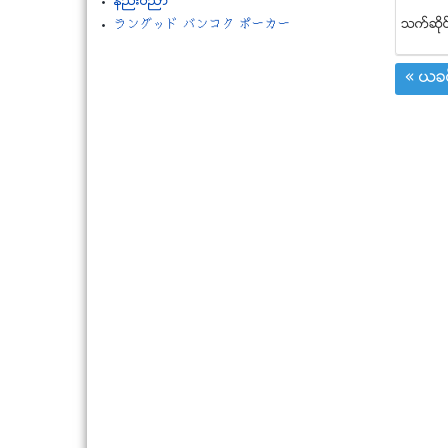
နည္းပညာ
သက္ဆုိင
ラングッド バンコク ポーカー
« ယခင