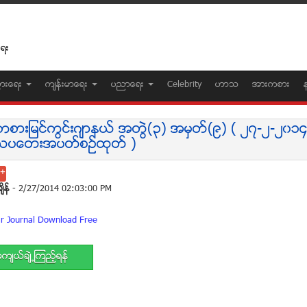
ေရး
ပြားေရး
က်န္းမာေရး
ပညာေရး
Celebrity
ဟာသ
အားကစား
စားျမင္ကြင္းဂ်ာနယ္ အတြဲ(၃) အမွတ္(၉) ( ၂၇-၂-၂၀၁၄
ပေတးအပတ္စဥ္ထုတ္ )
်ိန္
- 2/27/2014 02:03:00 PM
 Journal Download Free
က်ယ္ခ်ဲ႕ၾကည့္ရန္