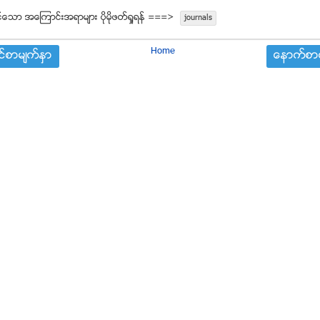
္ေသာ အေၾကာင္းအရာမ်ား ပုိမုိဖတ္ရႈရန္ ===>
journals
Home
္စာမ်က္ႏွာ
ေနာက္စာမ