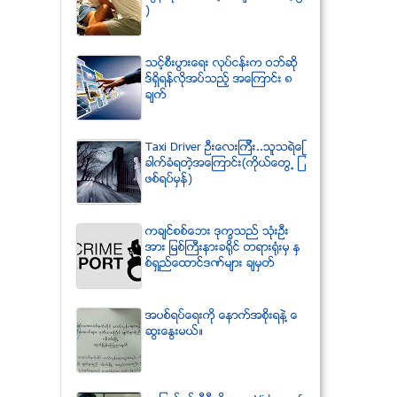
)
သင့္စီးပြားေရး လုပ္ငန္းက ဝဘ္ဆို
ဒ္ရွိရန္လိုအပ္သည့္ အေၾကာင္း ၈
ခ်က္
Taxi Driver ဦးေလးၾကီး..သူသရဲေျ
ခာက္ခံရတဲ့အေၾကာင္း(ကိုယ္ေတြ႕ ျ
ဖစ္ရပ္မွန္)
ကခ်င္စစ္ေဘး ဒုကၡသည္ သံုးဦး
အား ျမစ္ႀကီးနားခရိုင္ တရားရံုးမွ ႏွ
စ္ရွည္ေထာင္ဒဏ္မ်ား ခ်မွတ္
အပစ္ရပ္ေရးကို ေနာက္အစိုးရနဲ႔ ေ
ဆြးေႏြးမယ္။