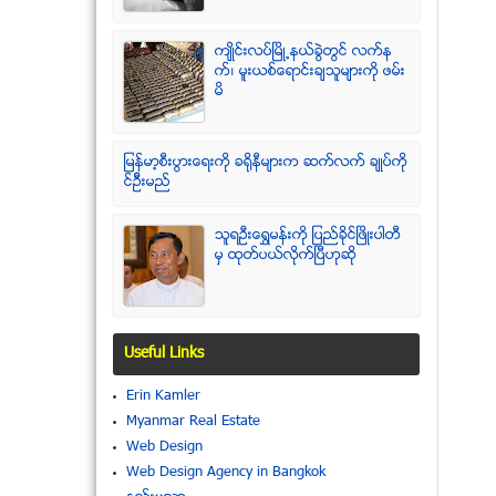
က်ဳိင္းလပ္ၿမိဳ႕နယ္ခြဲတြင္ လက္န
က္၊ မူးယစ္ေရာင္းခ်သူမ်ားကို ဖမ္း
မိ
ျမန္မာ့စီးပြားေရးကို ခရိုနီမ်ားက ဆက္လက္ ခ်ဳပ္ကို
င္ဥိီးမည္
သူရဦးေရႊမန္းကို ျပည္ခိုင္ျဖိဳးပါတီ
မွ ထုတ္ပယ္လိုက္ျပီဟုဆို
Useful Links
Erin Kamler
Myanmar Real Estate
Web Design
Web Design Agency in Bangkok