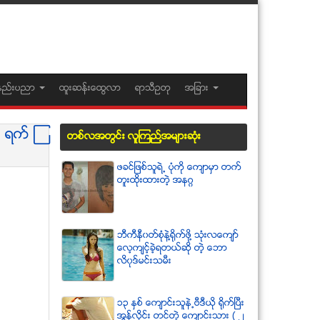
နည္းပညာ
ထူးဆန္းေထြလာ
ရာသီဥတု
အျခား
 ရက္ ၾ
တစ္လအတြင္း လူၾကည္႔အမ်ားဆံုး
ဖခင္ျဖစ္သူရဲ႕ ပံုကို ေက်ာမွာ တက္
တူးထိုးထားတဲ့ အနဂၢ
ဘီကီနီ၀တ္စံုနဲ႔႐ုိက္ဖို႔ သံုးလေက်ာ္
ေလ့က်င့္ခဲ့ရတယ္ဆို တဲ့ ေဘာ
လိ၀ုဒ္မင္းသမီး
၁၃ ႏွစ္ ေက်ာင္းသူနဲ႕ဗီဒီယို ရိုက္ျပီး
အြန္လိုင္း တင္တဲ့ ေက်ာင္းသား ( ၂