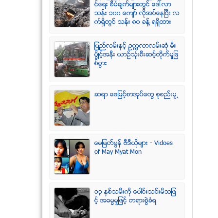
င္ေရး စီမံခ်က္မ်ားတြင္ ေဒၚလာ
သန္း ၁၀၀ ေက်ာ္ လုိအပ္ေနၿပီး လ
က္ရွိတြင္ သန္း ၈၀ ခန္႔ ရရွိထား
ျပည္လမ္းႏွင့္ ဥကၠလာလမ္းဆုံ မီး
ပြိဳင့္အနီး ယာဥ္သုံးစီးဆင့္တိုက္မႈျဖ
စ္ပြား
ဆရာ ေဖျမင့္စာအုပ္ေတြ စုစည္းမူ႕
ေမျမတ္မြန္ ဗီဒီယုိမ်ား - Vidoes
of May Myat Mon
၁၃ ႏွစ္သမီးကို ေပါင္းသင္းမိသျဖ
င့္ အဓမၼမႈျဖင့္ တရားစြဲခံရ