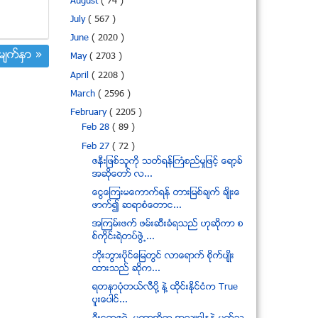
August
( 74 )
July
( 567 )
June
( 2020 )
်က္ႏွာ »
May
( 2703 )
April
( 2208 )
March
( 2596 )
February
( 2205 )
Feb 28
( 89 )
Feb 27
( 72 )
ဇနီးျဖစ္သူကို သတ္ရန္ႀကံစည္မႈျဖင့္ ေရာ့ခ္
အဆိုေတာ္ လ...
ေငြေၾကးမေကာက္ရန္ တားျမစ္ခ်က္ ခ်ိဳးေ
ဖာက္၍ ဆရာစံေတာင...
အၾကမ္းဖက္ ဖမ္းဆီးခံရသည္ ဟုဆိုကာ စ
စ္ကိုင္းရဲတပ္ဖြဲ႕...
ဘိုးဘြားပိုင္ေျမတြင္ လာေရာက္ စိုက္ပ်ဳိး
ထားသည္ ဆိုက...
ရတနာပံုတယ္လီပို႔ နဲ႔ ထုိင္းႏုိင္ငံက True
ပူးေပါင္...