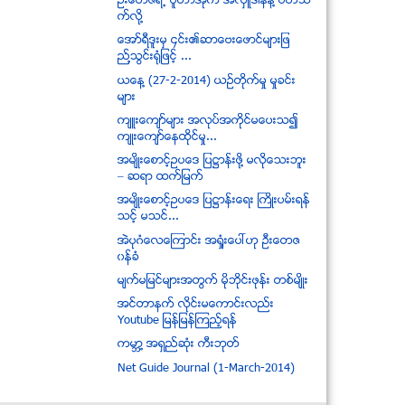
ဦးေတဇရဲ႕ ပူတာအုိက အလွဴဒါနနဲ႔ ပတ္သ
က္လုိ႔
ေအာ္ရီဒူးမွ ၄င္း၏ဆာေဗးေဖာင္မ်ားျဖ
ည္႔သြင္းရံုျဖင့္ ...
ယေန႔ (27-2-2014) ယဥ္တုိက္မႈ မႈခင္း
မ်ား
က်ဴးေက်ာ္မ်ား အလုပ္အကိုင္မေပးသ၍
က်ဳးေက်ာ္ေနထုိင္မႈ...
အမ်ိဳးေစာင့္ဥပေဒ ျပ႒ာန္းဖို႔ မလိုေသးဘူး
– ဆရာ ထက္ျမက္
အမ်ိဳးေစာင့္ဥပေဒ ျပ႒ာန္းေရး ႀကိဳးပမ္းရန္
သင့္ မသင္...
အဲပုဂံေလေၾကာင္း အရႈံးေပၚဟု ဦးေတဇ
၀န္ခံ
မ်က္မျမင္မ်ားအတြက္ မိုဘုိင္းဖုန္း တစ္မ်ိဳး
အင္တာနက္ လိုင္းမေကာင္းလည္း
Youtube ျမန္ျမန္ၾကည့္ရန္
ကမာၻ႔ အရွည္ဆံုး ကီးဘုတ္
Net Guide Journal (1-March-2014)
ၿမန္မာေငြ (၁) သိန္းခြဲခန္႔ရွိမဲ႔ Huawei ရဲ႕ ပ