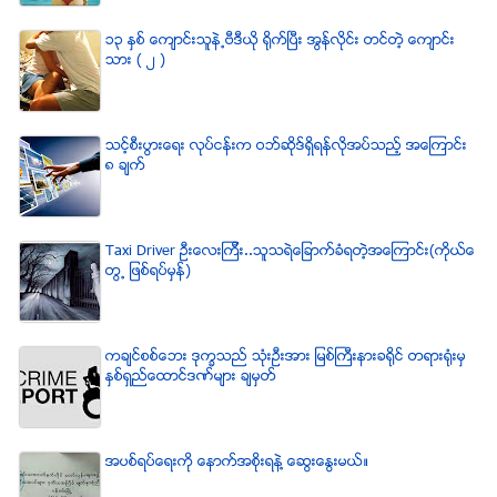
၁၃ ႏွစ္ ေက်ာင္းသူနဲ႕ဗီဒီယို ရိုက္ျပီး အြန္လိုင္း တင္တဲ့ ေက်ာင္း
သား ( ၂ )
သင့္စီးပြားေရး လုပ္ငန္းက ဝဘ္ဆိုဒ္ရွိရန္လိုအပ္သည့္ အေၾကာင္း
၈ ခ်က္
Taxi Driver ဦးေလးၾကီး..သူသရဲေျခာက္ခံရတဲ့အေၾကာင္း(ကိုယ္ေ
တြ႕ ျဖစ္ရပ္မွန္)
ကခ်င္စစ္ေဘး ဒုကၡသည္ သံုးဦးအား ျမစ္ႀကီးနားခရိုင္ တရားရံုးမွ
ႏွစ္ရွည္ေထာင္ဒဏ္မ်ား ခ်မွတ္
အပစ္ရပ္ေရးကို ေနာက္အစိုးရနဲ႔ ေဆြးေႏြးမယ္။