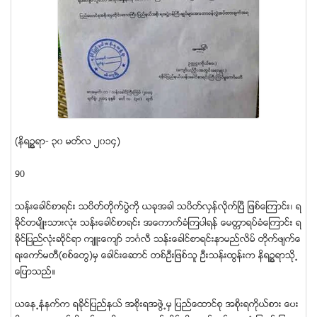
(နိရဥၥရာ- ၃၀ မတ္လ ၂၀၁၄)
90
သန္းေခါင္စာရင္း သပိတ္တိုက္ပြဲကို ယခုအခါ သပိတ္လွန္လိုက္ျပီ ျဖစ္ေၾကာင္း၊ ရ
ခိုင္တမ်ိဳးသားလံုး သန္းေခါင္စာရင္း အေကာက္ခံၾကပါရန္ ေမတၱာရပ္ခံေၾကာင္း ရ
ခုိင္ျပည္လုံးဆုိင္ရာ က်ဴးေက်ာ္ ဘဂၤလီ သန္းေခါင္စာရင္းနာမည္လိမ္ တုိက္ဖ်က္ေ
ရးေကာ္မတီ(စစ္ေတြ)မွ ေခါင္းေဆာင္ တစ္ဦးျဖစ္သူ ဦးသန္းထြန္းက နိရဥၥရာသို႕
ေျပာသည္။
ယေန႕နံနက္က ရခိုင္ျပည္နယ္ အစုိးရအဖြဲ႕မွ ျပည္ေထာင္စု အစုိးရကိုယ္စား ေပး