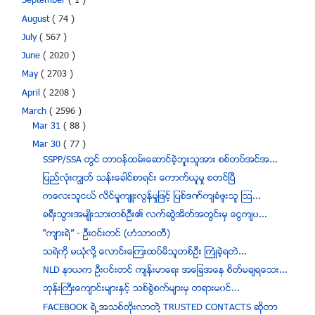
September
( 1 )
August
( 74 )
July
( 567 )
June
( 2020 )
May
( 2703 )
April
( 2208 )
March
( 2596 )
Mar 31
( 88 )
Mar 30
( 77 )
SSPP/SSA တြင္ တာဝန္ထမ္းေဆာင္ခဲ့ဘူးသူအား စစ္တပ္အင္အ...
ျပည္လံုးကၽြတ္ သန္းေခါင္စာရင္း ေကာက္ယူမႈ စတင္ၿပီ
ကေလးသူငယ္ လိင္မႈက်ဴးလြန္မႈျဖင့္ ျပစ္ဒဏ္က်ခံဖူးသူ ဩ...
ခရီးသြားအမ်ဳိးသားတစ္ဦး၏ လက္ဆြဲအိတ္အတြင္းမွ ေငြက်ပ...
“က်ားရဲ” - ဦးဝင္းတင္ (ဟံသာဝတီ)
သရဲကို မယံုလို႔ ေလာင္းေၾကးထပ္မိသူတစ္ဦး ႀကံဳခဲ့ရတဲ...
NLD နာယက ဦး၀င္းတင္ က်န္းမာေရး အေျခအေန စိတ္မခ်ရေသး...
ဘုန္းႀကီးေက်ာင္းမ်ားႏွင့္ သစ္ခြဲစက္မ်ားမွ တရားမ၀င္...
FACEBOOK ရဲ႕အသစ္တိုးလာတဲ႔ TRUSTED CONTACTS ဆိုတာ