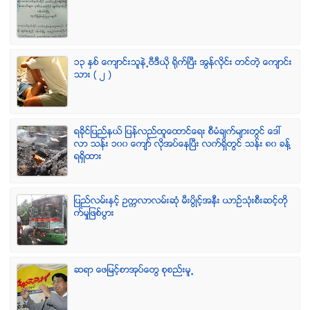
၁၃ ႏွစ္ ေက်ာင္းသူနဲ႕ဗီဒီယို ရိုက္ျပီး အြန္လိုင္း တင္တဲ့ ေက်ာင္း
သား ( ၂ )
ရခုိင္ျပည္နယ္ ျပန္လည္ထူေထာင္ေရး စီမံခ်က္မ်ားတြင္ ေဒၚ
လာ သန္း ၁၀၀ ေက်ာ္ လုိအပ္ေနၿပီး လက္ရွိတြင္ သန္း ၈၀ ခန္႔
ရရွိထား
ျပည္လမ္းႏွင့္ ဥကၠလာလမ္းဆုံ မီးပြိဳင့္အနီး ယာဥ္သုံးစီးဆင့္တို
က္မႈျဖစ္ပြား
ဆရာ ေဖျမင့္စာအုပ္ေတြ စုစည္းမူ႕