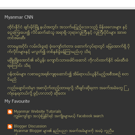
သႀကၤန္ခရီးမထြက္ျဖစ္ရင္ Alpine မ႑ပ္မွာရွိမယ္လို႔ ေျ...
႐ိုဟင္ဂ်ာဟု ေျဖလွ်င္ သန္းေခါင္စာရင္း ေကာက္ယူမည္ မဟ...
Myanmar CNN
သန္းေခါင္စာရင္းေကာက္ခံသူေတြ လံုၿခံဳေရး ကုလစိုးရိမ္
ထိုင္းနို္င္ငံ ခ်င္းမိုင္ျမိဳ ့နယ္အတြင္း အသက္မျပည့္ေသးသည့္ မိန္းခေလးမ်ား နွင့္
မႏၲေလးတိုင္းေဒသႀကီးတြင္ လွ်ပ္စစ္က႑အတြက္ က်ပ္သန္းေပ...
ေငြေၾကးေပး၍ လိင္ဆက္ဆံသူ အရာရွိ-ဘုရားလူၾကီးနွင့္ လူၾကီးပိုင္းမ်ား အားစ
ရခိုင္မွ သန္းေခါင္စာရင္း သပိတ္လွန္ျပီ
တင္ဖမ္းဆီး
မႏၲေလးတိုင္းအတြင္း တစ္ရက္တည္း ယာဥ္တိုက္မႈခုနစ္မႈျဖ...
တာေမြအ၀ိုင္း လမ္းငါးခြဆံု ခံုးေက်ာ္တံတား ေဆာက္လုပ္ရာတြင္ ေျမေအာက္ရွိ ပို
အိုးအေကာင္းစားေတြ ေကာက္႐ိုးနဲ႔ အလဲခံေနရတယ္
က္လိုင္းမ်ားႏွင့္ မလြတ္၍ တစ္ႏွစ္ခြဲခန္႔ၾကာမည္ဟု သိရ
သဘာ၀ပတ္၀န္းက်င္ ထိခုိက္မႈမ်ားေနရင္ လက္ပံေတာင္း စီမ...
မၿဖိဳးၿဖိဳးေအာင္၏ ခင္ပြန္း ေက်ာင္းသားေခါင္းေဆာင္ ကိုလင္းထက္ႏိုင္ ဖမ္းဆီးခံ
ရေၾကာင္း သိရ
ေပ်ာက္ဆံုး ေလယာဥ္ေပၚပါသြားသူ ခ်ဳပ္ေႏွာင္ထားခံရေၾကာ...
၀န္ထမ္းမ်ား လစာေငြအရစ္က်စုေဆာင္း၍ အိမ္ရာ၀ယ္ယူႏုိင္မည့္အစီအစဥ္ စတ
Twins Fetal membranes and placenta အမႊာကိုယ္ဝန္ အခ...
င္မည္
စပ်စ္သီးကို စားသင့္တဲ့ အေၾကာင္းနွင့္ အျခား
လည္ေခ်ာင္းထဲမွာ အစာပိုက္ထည့္ထားရလုိ႔ သီခ်င္းဆုိရတာ အခက္အခဲေတြ ႀ
သန္းေကာင္စာရင္းေကာက္ရာတြင္ လူမ်ဳိးအမည္ လြတ္လပ္စြာေ...
ကံဳေနရတယ္လို႔ ဖြင့္ဟလာတဲ့ ဆုိေတး
သပိတ္ေမွာက္မႈရွိေနေသာ္လည္း စစ္ေတြရွိ ဘဂၤါလီရြာအခ်ိ...
My Favourite
သမီးကေလးေက်းရြာ ေျပာင္းေရႊ႕သူမ်ား အဆင္မေျပသျဖင့္ အ...
Myanmar Website Tutorials
ပန္းေတာင္းၿမိဳ႕နယ္မွ ခ်င္းတိုင္းရင္းသား ေတာင္သူလယ္...
ကၽြမ္းက်င္စြာ အသုံးျပဳႏုိင္ရင္ အက်ိဳးမ်ားမယ့္ Facebook search
ႏိုင္ငံျခားသားေတြ ရထားခ က်ပ္ေငြနဲ႔ပဲ ေပးရေတာ့မည္
Blogger Discussion
မိေက်ာင္းကန္သပိတ္စခန္းနဲ႔ ျမန္မာဂုဏ္ေရာင္သပိတ္စခန္...
Myanmar Blogger မ်ား၏ နည္းပညာ အခက္အခဲမ်ားကုိ အခမဲ့ ကူညီမ