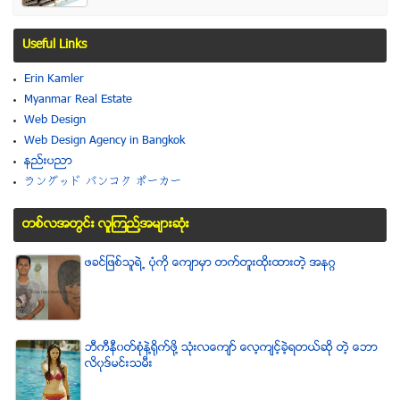
Useful Links
Erin Kamler
Myanmar Real Estate
Web Design
Web Design Agency in Bangkok
နည္းပညာ
ラングッド バンコク ポーカー
တစ္လအတြင္း လူၾကည္႔အမ်ားဆံုး
ဖခင္ျဖစ္သူရဲ႕ ပံုကို ေက်ာမွာ တက္တူးထိုးထားတဲ့ အနဂၢ
ဘီကီနီ၀တ္စံုနဲ႔႐ုိက္ဖို႔ သံုးလေက်ာ္ ေလ့က်င့္ခဲ့ရတယ္ဆို တဲ့ ေဘာ
လိ၀ုဒ္မင္းသမီး