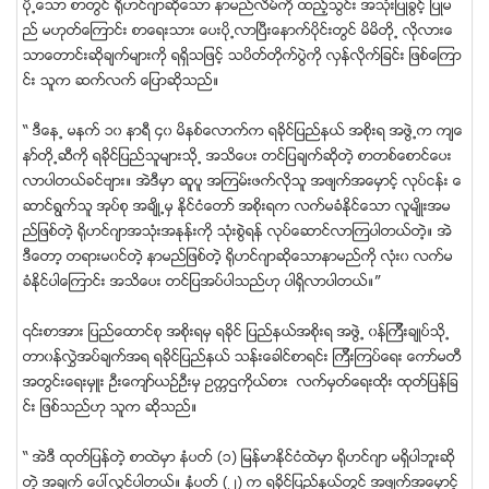
ပို႕ေသာ စာတြင္ ရိုဟင္ဂ်ာဆိုေသာ နာမည္လိမ္ကို ထည့္သြင္း အသံုးျပဳခြင့္ ျပဳမ
ည္ မဟုတ္ေၾကာင္း စာေရးသား ေပးပို႕လာျပီးေနာက္ပိုင္းတြင္ မိမိတို႕ လိုလားေ
သာေတာင္းဆိုခ်က္မ်ားကို ရရွိသျဖင့္ သပိတ္တိုက္ပြဲကို လွန္လိုက္ျခင္း ျဖစ္ေၾကာ
င္း သူက ဆက္လက္ ေျပာဆိုသည္။
“ ဒီေန႕ မနက္ ၁၀ နာရီ ၄၀ မိနစ္ေလာက္က ရခိုင္ျပည္နယ္ အစိုးရ အဖြဲ႕က က်ေ
နာ္တို႕ဆီကို ရခိုင္ျပည္သူမ်ားသို႕ အသိေပး တင္ျပခ်က္ဆိုတဲ့ စာတစ္ေစာင္ေပး
လာပါတယ္ခင္ဗ်ား။ အဲဒီမွာ ဆူပူ အၾကမ္းဖက္လိုသူ အဖ်က္အေမွာင့္ လုပ္ငန္း ေ
ဆာင္ရြက္သူ အုပ္စု အခ်ိဳ႕မွ ႏိုင္ငံေတာ္ အစိုးရက လက္မခံႏိုင္ေသာ လူမ်ိဳးအမ
ည္ျဖစ္တဲ့ ရိုဟင္ဂ်ာအသံုးအႏုန္းကို သံုးစြဲရန္ လုပ္ေဆာင္လာၾကပါတယ္တဲ့။ အဲ
ဒီေတာ့ တရားမ၀င္တဲ့ နာမည္ျဖစ္တဲ့ ရိုဟင္ဂ်ာဆိုေသာနာမည္ကို လံုး၀ လက္မ
ခံႏိုင္ပါေၾကာင္း အသိေပး တင္ျပအပ္ပါသည္ဟု ပါရွိလာပါတယ္။”
၎စာအား ျပည္ေထာင္စု အစိုးရမွ ရခိုင္ ျပည္နယ္အစိုးရ အဖြဲ႕ ၀န္ၾကီးခ်ဳပ္သုိ႕
တာ၀န္လႊဲအပ္ခ်က္အရ ရခိုင္ျပည္နယ္ သန္းေခါင္စာရင္း ၾကီးၾကပ္ေရး ေကာ္မတီ
အတြင္းေရးမွဴး ဦးေက်ာ္ယဥ္ဦးမွ ဥကၠဌကိုယ္စား လက္မွတ္ေရးထိုး ထုတ္ျပန္ျခ
င္း ျဖစ္သည္ဟု သူက ဆိုသည္။
“ အဲဒီ ထုတ္ျပန္တဲ့ စာထဲမွာ နံပတ္ (၁) ျမန္မာႏိုင္ငံထဲမွာ ရိုဟင္ဂ်ာ မရွိပါဘူးဆို
တဲ့ အခ်က္ ေပၚလႊင္ပါတယ္။ နံပတ္ (၂) က ရခိုင္ျပည္နယ္တြင္ အဖ်က္အေမွာင့္