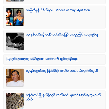
ေမျမတ္မြန္ ဗီဒီယုိမ်ား - Vidoes of May Myat Mon
၁၃ ႏွစ္သမီးကို ေပါင္းသင္းမိသျဖင့္ အဓမၼမႈျဖင့္ တရားစြဲခံရ
ျမန္မာ့စီးပြားေရးကို ခရိုနီမ်ားက ဆက္လက္ ခ်ဳပ္ကိုင္ဥိီးမည္
သူရဦးေရႊမန္းကို ျပည္ခိုင္ျဖိဳးပါတီမွ ထုတ္ပယ္လိုက္ျပီဟုဆို
က်ဳိင္းလပ္ၿမိဳ႕နယ္ခြဲတြင္ လက္နက္၊ မူးယစ္ေရာင္းခ်သူမ်ားကို
ဖမ္းမိ