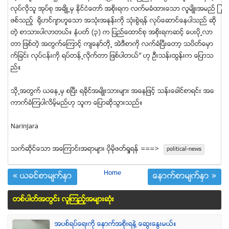
လုပ္လိုသူ အုပ္စု အခ်ိဳ႕မွ ႏိုင္ငံေတာ္ အစုိးရက လက္မခံထားေသာ လူမ်ိဳးအမည္ ျ
ဖစ္သည့္ ရိုဟင္ဂ်ာဟူေသာ အသံုးအႏုန္းကို သံုးစြဲရန္ လုပ္ေဆာင္ေနပါသည္ ဆို
တဲ့ စာသားပါလာတယ္။ နံပတ္ (၃) က ျပည္ေထာင္စု အစုိးရကဆင့္ ေပးပို႕လာ
တာ ျဖစ္တဲ့ အတြက္ေၾကာင့္ က်ေနာ္တို႕ အဲဒီစာကို လက္ခံျပီးေတာ့ သပိတ္ေမွာ
က္ျခင္း လုပ္ငန္းကို ရပ္တန္႕လိုက္တာ ျဖစ္ပါတယ္” ဟု ဦးသန္းထြန္းက ေျပာသ
ည္။
သို႕အတြက္ ယေန႕မွ စျပီး ရခိုင္အမ်ိဳးသားမ်ား အေနျဖင့္ သန္းေခါင္စာရင္း အေ
ကာက္ခံၾကပါလိမ့္မည္ဟု သူက ေျပာဆိုသြားသည္။
Narinjara
သက္ဆုိင္ေသာ အေၾကာင္းအရာမ်ား ပုိမုိဖတ္ရႈရန္ ===>
political-news
Home
« ယခင္စာမ်က္ႏွာ
ေနာက္စာမ်က္ႏွာ »
တစ္ပါတ္အတြင္း လူၾကည့္အမ်ားဆံုး
အပစ္ရပ္ေရးကို ေနာက္အစိုးရနဲ႔ ေဆြးေႏြးမယ္။