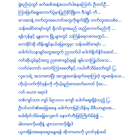
ဖြဲ႔စည္းပုံတြင္ ဖက္ဆစ္အနံ့အသက္ပါေနေၾကာင္း ဦးတင္ဦ...
ၾကားျဖတ္ေရြးေကာက္ပြဲမွာျပည္ခုိင္ၿဖိဳးက ဒီ/ခ်ဳပ္ ကိ...
ေလဆာနဲ ့တက္တူးအေဟာင္းေတြကိုဖ်က္ခဲ့ျပီး တက္တူးအသစ္ေ...
သန္းေခါင္စာရင္းတြင္ ရိုဟင္ဂ်ာအမည္ ထည့္ေကာက္မည္ကို ...
ရန္ကုန္ႏွင့္ မႏၱေလး ၿမိဳ႕မ်ားတြင္ သႀကၤန္ေရကစားမ႑ပ္...
ေကအိုင္အို ထိန္းခ်ဳပ္နယ္ေျမေတြမွာ သန္းေခါင္စာရင္း ...
ေဂါက္၀ါသနာရွင္ေတြအတြက္ ညဘက္ပါ ေဂါက္ရိုက္ႏိုင္ေအာင္...
ကင္ဆိုဟြမ္ႏွင့္အတူ ညစာစားခြင့္ရရန္ ခ်မ္းသာၾကြယ္ဝေသ...
လက္ပံေတာင္း ေတာင္ၾကားေစတီႏွင္႔ လယ္တီသိမ္ေတာ္တြင္ ျ...
လူေသရဲ႕ အသားစားၿပီး အလွဴအတန္းရက္ေရာၾကတဲ့ ထူးဆန္းေသ...
ကိုယ့္လက္ကိုင္ဖုန္းကို ကိုယ့္ရည္းစားထက္ေတာင္ ပိုခင...
လင္-မယား ေရာဂါ
တစ္က်ပ္သား က်ပ္ ၆၉၀၀၀၀ ေက်ာ္ ေပါက္ေစ်းရွိခဲ့သည့္ ျ...
ဦး၀င္းတင္၏အေျခအေန ေဒါက္တာျမင့္သိန္းမွ မီဒီယာမ်ားအ...
စပါးရိတ္သိမ္းေျခြေလွ႔စက္ ေနာက္ဘီးျဖင့္ႀကိတ္မိခဲ့၍ ...
ခါးတမာလုိမဆုိနဲ႔ ပ်ားသကာလုိခ်ိဳပါ
ယူကရိန္းအေရးေဆြးေႏြးရန္ အိုဘားမားကို ပူတင္ဖုန္းေခၚ