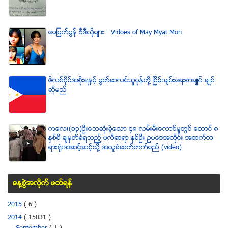
ေမျမတ္မြန္ ဗီဒီယုိမ်ား - Vidoes of May Myat Mon
ဖိလစ္ပိုင္အစိုးရႏွင့္ မြတ္ဆလင္သူပုန္တို႔ ၿငိမ္းခ်မ္းေရးစာခ်ဳပ္ ခ်ဳပ္
ဆိုမည္
ကေလး(၁၃)ဦးေသဆံုးခဲ့ေသာ ၄၈ လမ္းမီးေလာင္မႈတြင္ ေထာင္ ၈
ႏွစ္စီ ခ်မွတ္ခံရသည့္ ဗလီဆရာ ႏွစ္ဦး ဥပေဒအတိုင္း အထက္တ
ရားရံုးအဆင့္ဆင့္သို႔ အယူခံဆက္တက္မည္ (video)
ေန႔စြဲအလိုက္ ဖတ္ရန္
2015
( 6 )
2014
( 15031 )