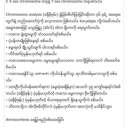
င္ X sex chromosome တခုနဲ႔ Y sex chromosome တခုပါတယ္။
Chromosome analysis (ခရိုမိုဇုမ္း) ခြဲျခမ္းစိတ္ျဖာျခင္းဆိုတာ ၄၆ ခုရဲ႕ အေရအ
တြက္နဲ႔ တည္ေဆာက္ပံုကို ေလ့လာတာ ျဖစ္တယ္။ Karyotype လို႔လဲေခၚတယ္။
အမ်ားအားျဖင့္ ေသြးျဖဴဥ (ဆဲလ္) ထဲက ရွိတာကို ေရတြက္တယ္။
• ကေလး ဖြံ႔ထြားမႈကို သံသယဝင္ရင္စစ္မယ္။
• ပံုပန္းတမ်ိဳးျဖစ္ေနရင္ စစ္မယ္။
• ေမြးရာပါ ခ်ိဳ႕ယြင္းခ်က္ ပါလာရင္စစ္မယ္။
• လိင္အဂၤါပံုမွန္မဟုတ္ရင္ စစ္မယ္။
• ကေလးအေသေမြးတာ၊ ေမြးေမြးခ်င္းေသတာ၊ ဘာလို႔ျဖစ္ရတာလဲ သိေအာင္စ
စ္မယ္။
• ကေလးမရႏိုင္သူ၊ ခဏခဏ ကိုယ္ဝန္ပ်က္သူ၊ ရာသီတခါမွမလာသူကို စစ္မ
ယ္။
• သားဦးကိုယ္ဝန္ေဆာင္ရတာ (ေမြးမဲ့အခ်ိန္မွာ) အသက္ ၃၅ ေက်ာ္ေနရင္လဲစစ္
တယ္။ (ခရိုမိုဇုန္း) ပံုမွန္မဟုတ္တဲ့ ကေလး ေမြးလာမွာ စိုးလို႔ျဖစ္တယ္။
• (ခရိုမိုဇုန္း) ပံုမွန္မဟုတ္တဲ့ မိသားစုရာဇဝင္ ရွိေနသူကိုလဲ စစ္မယ္။
• သိတားဘို႔က အဲလိုစစ္တိုင္းလဲ ပံုမွန္မဟုတ္တာ အားလံုးကို မသိႏိုင္ဘူး။
Amniocentesis ေရႁမႊာရည္စစ္ေဆးျခင္း