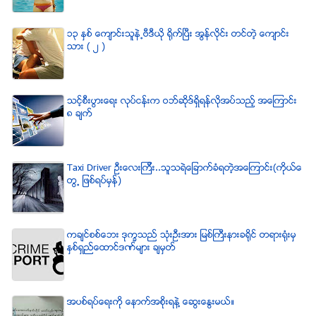
၁၃ ႏွစ္ ေက်ာင္းသူနဲ႕ဗီဒီယို ရိုက္ျပီး အြန္လိုင္း တင္တဲ့ ေက်ာင္း
သား ( ၂ )
သင့္စီးပြားေရး လုပ္ငန္းက ဝဘ္ဆိုဒ္ရွိရန္လိုအပ္သည့္ အေၾကာင္း
၈ ခ်က္
Taxi Driver ဦးေလးၾကီး..သူသရဲေျခာက္ခံရတဲ့အေၾကာင္း(ကိုယ္ေ
တြ႕ ျဖစ္ရပ္မွန္)
ကခ်င္စစ္ေဘး ဒုကၡသည္ သံုးဦးအား ျမစ္ႀကီးနားခရိုင္ တရားရံုးမွ
ႏွစ္ရွည္ေထာင္ဒဏ္မ်ား ခ်မွတ္
အပစ္ရပ္ေရးကို ေနာက္အစိုးရနဲ႔ ေဆြးေႏြးမယ္။