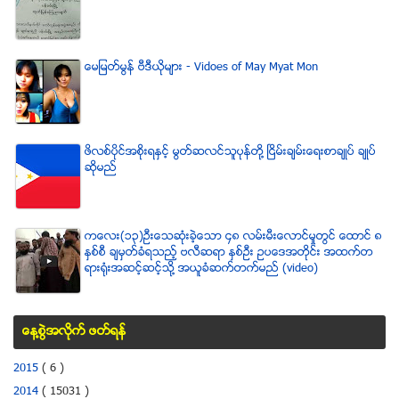
ေမျမတ္မြန္ ဗီဒီယုိမ်ား - Vidoes of May Myat Mon
ဖိလစ္ပိုင္အစိုးရႏွင့္ မြတ္ဆလင္သူပုန္တို႔ ၿငိမ္းခ်မ္းေရးစာခ်ဳပ္ ခ်ဳပ္
ဆိုမည္
ကေလး(၁၃)ဦးေသဆံုးခဲ့ေသာ ၄၈ လမ္းမီးေလာင္မႈတြင္ ေထာင္ ၈
ႏွစ္စီ ခ်မွတ္ခံရသည့္ ဗလီဆရာ ႏွစ္ဦး ဥပေဒအတိုင္း အထက္တ
ရားရံုးအဆင့္ဆင့္သို႔ အယူခံဆက္တက္မည္ (video)
ေန႔စြဲအလိုက္ ဖတ္ရန္
2015
( 6 )
2014
( 15031 )