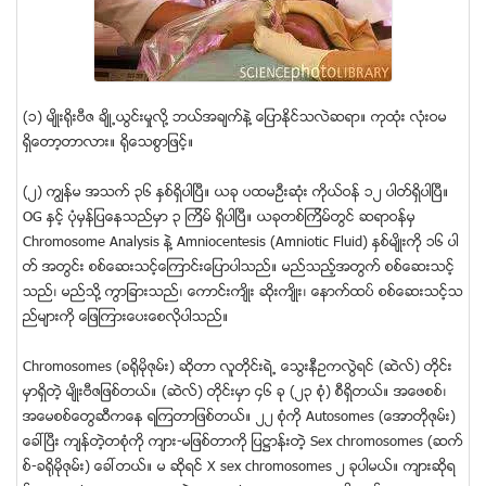
(၁) မ်ိဳး႐ိုးဗီဇ ခ်ိဳ႕ယြင္းမႈလို႔ ဘယ္အခ်က္နဲ႔ ေျပာႏိုင္သလဲဆရာ။ ကုထံုး လံုးဝမ
ရိွေတာ့တာလား။ ႐ိုေသစြာျဖင့္။
(၂) ကၽြန္မ အသက္ ၃၆ ႏွစ္ရွိပါၿပီ။ ယခု ပထမဦးဆံုး ကိုယ္ဝန္ ၁၂ ပါတ္ရွိပါၿပီ။
OG ႏွင့္ ပံုမွန္ျပေနသည္မွာ ၃ ၾကိမ္ ရွိပါၿပီ။ ယခုတစ္ၾကိမ္တြင္ ဆရာဝန္မွ
Chromosome Analysis နဲ႔ Amniocentesis (Amniotic Fluid) ႏွစ္မ်ိဳးကို ၁၆ ပါ
တ္ အတြင္း စစ္ေဆးသင့္ေၾကာင္းေျပာပါသည္။ မည္သည့္အတြက္ စစ္ေဆးသင့္
သည္၊ မည္သို႔ ကြာျခားသည္၊ ေကာင္းက်ိဳး ဆိုးက်ိဳး၊ ေနာက္ထပ္ စစ္ေဆးသင့္သ
ည္မ်ားကို ေျဖၾကားေပးေစလိုပါသည္။
Chromosomes (ခရိုမိုဇုမ္း) ဆိုတာ လူတိုင္းရဲ႕ ေသြးနီဥကလြဲရင္ (ဆဲလ္) တိုင္း
မွာရွိတဲ့ မ်ိဳးဗီဇျဖစ္တယ္။ (ဆဲလ္) တိုင္းမွာ ၄၆ ခု (၂၃ စံု) စီရွိတယ္။ အေဖစစ္၊
အေမစစ္ေတြဆီကေန ရၾကတာျဖစ္တယ္။ ၂၂ စံုကို Autosomes (ေအာတိုဇုမ္း)
ေခၚျပီး က်န္တဲ့တစံုကို က်ား-မျဖစ္တာကို ျပ႒ာန္းတဲ့ Sex chromosomes (ဆက္
စ္-ခရိုမိုဇုမ္း) ေခၚတယ္။ မ ဆိုရင္ X sex chromosomes ၂ ခုပါမယ္။ က်ားဆိုရ