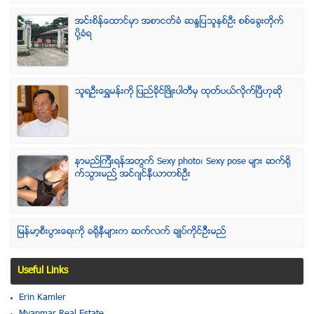
အင္းစိန္ေထာင္မွာ အစာငတ္ခံ ဆႏၵျပသူႏွစ္ဦး စစ္ေခြးတုိက္
ပုိ႔ခံရ
သူရဦးေရႊမန္းကို ျပည္ခိုင္ျဖိဳးပါတီမွ ထုတ္ပယ္လိုက္ျပီဟုဆို
နာမည္ၾကီးရန္အတြက္ Sexy photo၊ Sexy pose မ်ား ဆက္ရို
က္သြားမည္႔ အင္ဂ်င္နီယာတစ္ဦး
ျမန္မာ့စီးပြားေရးကို ခရိုနီမ်ားက ဆက္လက္ ခ်ဳပ္ကိုင္ဥိီးမည္
Useful Links
Erin Kamler
Myanmar Real Estate