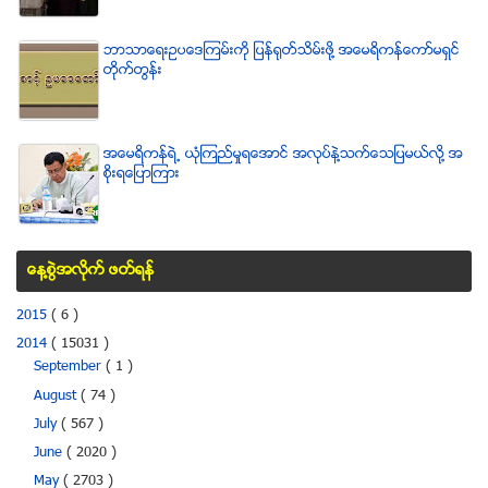
ဘာသာေရးဥပေဒၾကမ္းကို ျပန္ရုတ္သိမ္းဖို႔ အေမရိကန္ေကာ္မရွင္
တိုက္တြန္း
အေမရိကန္ရဲ႕ ယံုၾကည္မႈရေအာင္ အလုပ္နဲ႔သက္ေသျပမယ္လုိ႔ အ
စုိးရေျပာၾကား
ေန႔စြဲအလိုက္ ဖတ္ရန္
2015
( 6 )
2014
( 15031 )
September
( 1 )
August
( 74 )
July
( 567 )
June
( 2020 )
May
( 2703 )