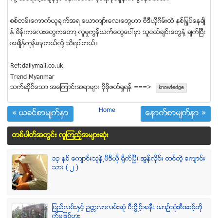
စစ္တမ္းေကာက္ယူခ်က္အရ ေယာက်ာ္းေလးေတြဟာ ဗီဒီယိုဂိမ္းထဲ နစ္ျမႈပ္ေနခ်ိ
န္ မိန္းကေလးေတြကေတာ႔ လူမႈကြန္ယက္ေတြေပၚမွာ သူငယ္ခ်င္းေတြနဲ႔ ခ်က္ၿပီး
အခ်ိန္ကုန္ေနတယ္လို႔ သိရပါတယ္။
Ref:dailymail.co.uk
Trend Myanmar
သက္ဆုိင္ေသာ အေၾကာင္းအရာမ်ား ပုိမုိဖတ္ရႈရန္ ===>
knowledge
Home
« ယခင္စာမ်က္ႏွာ
ေနာက္စာမ်က္ႏွာ »
တစ္ပါတ္အတြင္း လူၾကည့္အမ်ားဆံုး
၁၃ ႏွစ္ ေက်ာင္းသူနဲ႕ဗီဒီယို ရိုက္ျပီး အြန္လိုင္း တင္တဲ့ ေက်ာင္း
သား ( ၂ )
ျပည္လမ္းႏွင့္ ဥကၠလာလမ္းဆုံ မီးပြိဳင့္အနီး ယာဥ္သုံးစီးဆင့္တို
က္မႈျဖစ္ပြား