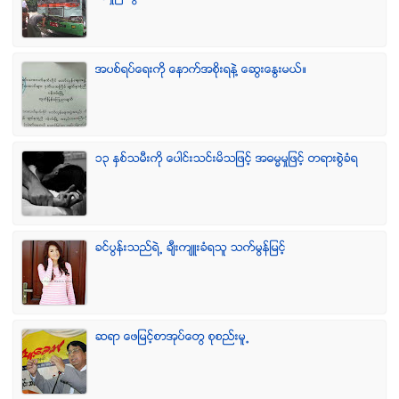
အပစ္ရပ္ေရးကို ေနာက္အစိုးရနဲ႔ ေဆြးေႏြးမယ္။
၁၃ ႏွစ္သမီးကို ေပါင္းသင္းမိသျဖင့္ အဓမၼမႈျဖင့္ တရားစြဲခံရ
ခင္ပြန္းသည္ရဲ႕ ခ်ီးက်ဴးခံရသူ သက္မြန္ျမင့္
ဆရာ ေဖျမင့္စာအုပ္ေတြ စုစည္းမူ႕