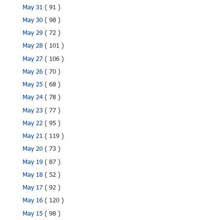
May 31
( 91 )
May 30
( 98 )
May 29
( 72 )
May 28
( 101 )
May 27
( 106 )
May 26
( 70 )
May 25
( 68 )
May 24
( 78 )
May 23
( 77 )
May 22
( 95 )
May 21
( 119 )
May 20
( 73 )
May 19
( 87 )
May 18
( 52 )
May 17
( 92 )
May 16
( 120 )
May 15
( 98 )