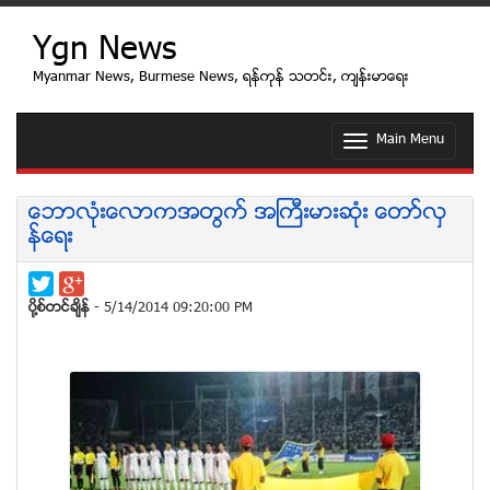
Ygn News
Myanmar News, Burmese News, ရန္ကုန္ သတင္း, က်န္းမာေရး
Main Menu
T
o
g
g
ေဘာလံုးေလာကအတြက္ အႀကီးမားဆံုး ေတာ္လွ
l
န္ေရး
e
n
a
v
ပုိ႔စ္တင္ခ်ိန္
- 5/14/2014 09:20:00 PM
i
g
a
t
i
o
n