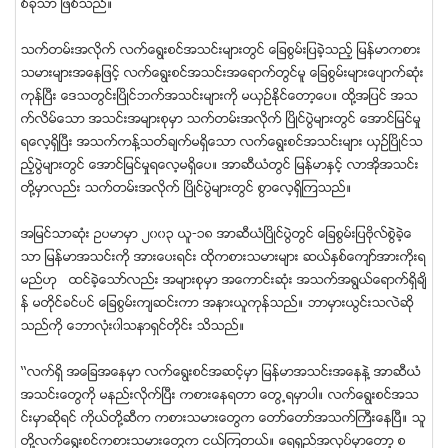
စ္ခုသာ ျဖစ္သည္။
သက္တမ္းအလိုက္ လက္ေရြးစင္အသင္းမ်ားတြင္ ေျခစြမ္းျပခဲ့သည့္ ျမန္မာကစား
သမားမ်ားအေနျဖင့္ လက္ေရြးစင္အသင္းအေရာက္တြင္မူ ေျခစြမ္းမ်ားေပ်ာက္ဆံုး
ကုန္ၿပီး ေဒသတြင္းၿပိဳင္ဘက္အသင္းမ်ားကို မယွဥ္ႏုိင္ေတာ့ေပ။ ထို႔အျပင္ အသ
က္လိမ္ေသာ အသင္းအမ်ားစုမွာ သက္တမ္းအလိုက္ ၿပိဳင္ပဲြမ်ားတြင္ ေအာင္ျမင္မႈ
ရေလ့ရွိၿပီး အသက္ကန္႔သတ္ခ်က္မရွိေသာ လက္ေရြးစင္အသင္းမ်ား ယွဥ္ၿပိဳင္သ
ည့္ပဲြမ်ားတြင္ ေအာင္ျမင္မႈရေလ့မရွိေပ။ အာဆီယံတြင္ ျမန္မာႏွင့္ လာအိုအသင္း
တို႔မွာလည္း သက္တမ္းအလိုက္ ၿပိဳင္ပဲြမ်ားတြင္ စြာေလ့ရွိၾကသည္။
အျမင္သာဆံုး ဥပမာမွာ ၂၀၀၃ ယူ-၁၈ အာဆီယံၿပိဳင္ပဲြတြင္ ေျခစြမ္းျပဗိုလ္စဲြခဲ့ေ
သာ ျမန္မာအသင္းကို အားေပးရင္း ထိုကစားသမားမ်ား ဆယ္ႏွစ္ေက်ာ္အားကိုးရ
မည္ဟု ထင္ခဲ့ေသာ္လည္း အမ်ားစုမွာ အေကာင္းဆံုး အသက္အရြယ္ေရာက္ရွိခ်ိ
န္ မတုိင္ခင္ပင္ ေျခစြမ္းက်ဆင္းကာ အနားယူကုန္သည္။ ဘာမွားယြင္းသလဲဆို
သည္ကို ေဘာလံုး၀ါသနာရွင္တိုင္း သိသည္။
‘‘လက္ရွိ အေျခအေနမွာ လက္ေရြးစင္အဆင့္မွာ ျမန္မာအသင္းအေနနဲ႔ အာဆီယံ
အသင္းေတြကို မနည္းလိုက္ၿပီး ကစားေနရတာ ေတြ႕ရမွာပါ။ လက္ေရြးစင္အသ
င္းမွာဆိုရင္ ကိုယ္တို႔ဆီက ကစားသမားေတြက ေတာ္ေတာ္အသက္ႀကီးေနၿပီ။ သူ
တုိ႔လက္ေရြးစင္ကစားသမားေတြက ငယ္ၾကတယ္။ ေရရွည္အလုပ္မွာေတာ့ စ