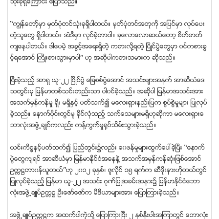
သံုးခုရွိေၾကာင္း ေျပာသည္။
‘‘ကြၽန္ေတာ့္မွာ မွတ္ပံုတင္သံုးခုရွိပါတယ္။ မွတ္ပံုတင္အတုကို အျပင္မွာ လုပ္ေပး
တဲ့သူေတြ ရွိပါတယ္။ အဲဒီမွာ လုပ္ခဲ့တာပါ။ ခုေလာေလာဆယ္ေတာ့ စိတ္ဓာတ္
က်ေနပါတယ္။ ဒါေပမဲ့ အခြင့္အေရးရွိတဲ့ ကစားလို႔ရတဲ့ ၿပိဳင္ပဲြေတြမွာ ၀င္ကစားခြ
င့္ရေအာင္ ႀကိဳးစားသြားမွာပါ’’ ဟု အဆုိပါကစားသမားက ဆိုသည္။
ၿပီးခဲ့သည့္ အာရွ ယူ-၂၂ ၿပိဳင္ပဲြ ေျခစစ္ပဲြေအာင္ အသင္းမ်ားအနက္ အာဆီယံေဒ
သတြင္းမွ ျမန္မာတစ္သင္းတည္းသာ ပါ၀င္ခဲ့သည္။ အဆိုပါ ျမန္မာအသင္းအား
အသက္မွန္ကန္မႈ ရွိ၊ မရွိႏွင့္ ပတ္သက္၍ မေလးရွားနည္းျပက စြပ္စဲြမႈမ်ား ျပဳလုပ္
ခဲ့သည္။ ေနာက္ပိုင္းတြင္မူ ခုိင္လံုသည့္ သက္ေသမ်ားမရွိဟုဆိုကာ မေလးရွားေ
ဘာလံုးအဖဲြ႕ခ်ဳပ္ကလည္း ကန္႔ကြက္မႈ႐ုပ္သိမ္းသြားခဲ့သည္။
ယင္းကိစၥႏွင့္ပတ္သက္၍ ျပည္တြင္း၌လည္း ေ၀ဖန္မႈမ်ားထြက္ေပၚခဲ့ၿပီး ‘‘ေနာက္
ပဲြေတြက်ရင္ အာဆီယံမွာ ျမန္မာႏိုင္ငံအေနနဲ႔ အသက္အမွန္ကန္ဆံုးျဖစ္ေအာင္
ဥကၠ႒တာ၀န္ယူတယ္’’ဟု ၂၀၁၂ ခုႏွစ္၊ ဇူလိုင္ ၁၅ ရက္က ဆီဒိုးနားဟိုတယ္တြင္
ျပဳလုပ္ခဲ့သည့္ ျမန္မာ ယူ-၂၂ အသင္း ဂုဏ္ျပဳအခမ္းအနား၌ ျမန္မာႏိုင္ငံေဘာ
လံုးအဖဲြ႕ခ်ဳပ္ဥကၠ႒ ဦးေဇာ္ေဇာ္က မီဒီယာမ်ားအား ေျပာၾကားခဲ့သည္။
အဖဲြ႕ခ်ဳပ္ဥကၠ႒က အထက္ပါကဲ့သို႔ ေျပာၾကားၿပီး ၂ ႏွစ္နီးပါးအၾကာတြင္ ေဘာလံုး