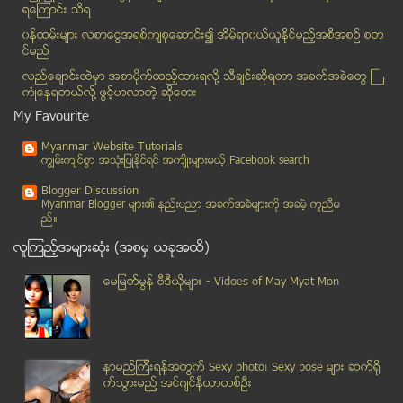
ရေၾကာင္း သိရ
ညီအစ္ကုိ(၂)ဦးစကားမ်ားရန္ျဖစ္ေနစဥ္ ညီမျဖစ္သူမွ သစ္...
၀န္ထမ္းမ်ား လစာေငြအရစ္က်စုေဆာင္း၍ အိမ္ရာ၀ယ္ယူႏုိင္မည့္အစီအစဥ္ စတ
တရုတ္ပိုင္ စက္ရံုမ်ားကို ဗီယက္နမ္ ဆႏၵျပသူမ်ား မီးရိႈ႕
င္မည္
မႏၲေလးမႈခင္း ျဖစ္ပြားမႈမ်ား လုံၿခံဳေရးကင္မရာ အလုံး...
လည္ေခ်ာင္းထဲမွာ အစာပိုက္ထည့္ထားရလုိ႔ သီခ်င္းဆုိရတာ အခက္အခဲေတြ ႀ
ဆိုးလ္ၿမိဳ႕အနီးတြင္ ေျမာက္ကိုရီးယား ေမာင္းသူမဲ့ေလယ...
ကံဳေနရတယ္လို႔ ဖြင့္ဟလာတဲ့ ဆုိေတး
ရတနာပံုတကၠသိုလ္အနီး၀န္းက်င္ႏွင့္ ေက်ာင္းကားမ်ားတြင...
My Favourite
စိတ္ေရာဂါေ၀ဒနာရွင္တစ္ဦး တိုက္ေလးလႊာမွ ခုန္ခ်ေသဆံုး
Myanmar Website Tutorials
သားအမိသံုးဦးကုိ ေထာ္လာဂ်ီ၀င္တိုက္ကာ ေမာင္းေျပး
ကၽြမ္းက်င္စြာ အသုံးျပဳႏုိင္ရင္ အက်ိဳးမ်ားမယ့္ Facebook search
ကေလးၿမိဳ႕တြင္ တပ္က စြန္႔လႊတ္လိုက္သည့္ ေျမမ်ား မူလပ...
Blogger Discussion
မ်ိဳးေစာင့္ဥပေဒကိစၥ ဦးသိန္းစိန္၊ သူရဦးေရႊမန္းတို...
Myanmar Blogger မ်ား၏ နည္းပညာ အခက္အခဲမ်ားကုိ အခမဲ့ ကူညီမ
ည္။
ဆႏၵျပၿပီးျပန္လာသည့္ သဲကုန္းလယ္သမားမ်ား အၾကမ္းဖက္ ဖ...
လူၾကည့္အမ်ားဆုံး (အစမွ ယခုအထိ)
အေမရိကန္ ႏွင့္ ႐ုရွား အဂၤါၿဂိဳဟ္ေပၚ လူသား ေျခခ်ေရး...
အျမန္လမ္းေပၚမွ အကြၽတ္အလြတ္ပဲြ
ေမျမတ္မြန္ ဗီဒီယုိမ်ား - Vidoes of May Myat Mon
ကုသဖုိ႔ခက္ေနဆဲ ပဲေလာကမွေရာဂါ
တယ္လီေနာ မိုဘိုင္းလ္အင္တာနက္ျမန္ႏႈန္း လက္ရွိထက္ ႏွ...
ေတာင္ကိုရီးယား ရုပ္သံလိုင္းအတြက္ ပါဝင္ သရုပ္ေဆာင္ေ...
နာမည္ၾကီးရန္အတြက္ Sexy photo၊ Sexy pose မ်ား ဆက္ရို
ယခုလကုန္ ျမန္မာ့ဆက္သြယ္ေရး ႏွင့္ ဂ်ပန္ KDDI စာခ်ဳပ...
က္သြားမည္႔ အင္ဂ်င္နီယာတစ္ဦး
ေက်ာင္းသူ ၂၀၀ ေက်ာ္ ျပန္လြတ္ေရး အေပးယူလုပ္မည္ဟု ႏု...