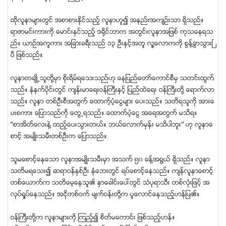
ထိုလူနာမ်ားတြင္ အစာစားႏိုင္သည့္ လူနာဟူ၍ အနည္းအက်ဥ္းသာ ရွိသည္။
ရာဇာမင္းကားကို ေမာင္းႏွင္သည့္ ဒ႐ိုင္ဘာက အတြင္းလူနာအျဖစ္ ကုသေနရသ
ည္။ ယာဥ္အကူကား အျခားခရီးသည္ ၁၃ ဦးႏွင့္အတူ လူ႔ေလာကကို စြန္႔ခြာသြားၿ
ပီ ျဖစ္သည္။
လူနာတခ်ဳိ႕သူတို႔မွာ စိုးရိမ္ရေသးသည္ဟု ေနျပည္ေတာ္ေကာင္စီမွ သတင္းထြက္
သည္။ နံနက္ပိုင္းတြင္ က်န္းမာေရးဝန္ႀကီးႏွင့္ ျပည္ထဲေရး ဝန္ႀကီးတို႔ ေရာက္လာ
သည္။ လူနာ တစ္ဦးစီအတြက္ ေထာက့္ပံ့ေငြမ်ား ေပးသည္။ သတိရသူကို အားေ
ပးစကား ေျပာသည္ကို ေတြ႕ရသည္။ ေထာက္ပံ့ေငြ အေရအတြက္ မသိရ။
“စာအိတ္ေလးနဲ႔ ထည့္ေပးသြားတယ္။ ဘယ္ေလာက္မွန္း မသိပါဘူး” ဟု လူနာေ
စာင့္ အမ်ဳိးသမီးတစ္ဦးက ေျပာသည္။
သူမေစာင့္ေနေသာ လူနာအမ်ဳိးသမီးမွာ အသက္ ၅၀ ခန္႔အ႐ြယ္ ရွိသည္။ လူနာ
သတိမရေသး၍ ဆရာဝန္ႏွစ္ဦး နံေဘးတြင္ ရပ္ေစာင့္ေနသည္။ က်န္လူနာေစာင့္
တစ္ေယာက္က သတိေမ့ေနသူ၏ ႏွာေခါင္းေပၚတြင္ သံပုရာသီး တစ္လုံးျဖင့္ အ
လုပ္႐ႈပ္ေနသည္။ အငိုတစ္ဝက္ မ်က္ဝန္းတို႔က ပူေလာင္ေနသည့္ဟန္ျပ၏။
ဝန္ႀကီးတို႔က လူနာမ်ားကို ၾကည့္၍ စိတ္မေကာင္း ျဖစ္သည့္ဟန္။