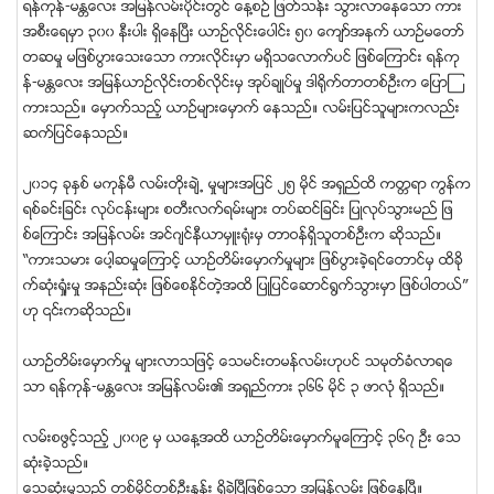
ရန္ကုန္-မႏၲေလး အျမန္လမ္းပိုင္းတြင္ ေန႔စဥ္ ျဖတ္သန္း သြားလာေနေသာ ကား
အစီးေရမွာ ၃၀၀ နီးပါး ရွိေနၿပီး ယာဥ္လိုင္းေပါင္း ၅၀ ေက်ာ္အနက္ ယာဥ္မေတာ္
တဆမႈ မျဖစ္ပြားေသးေသာ ကားလိုင္းမွာ မရွိသေလာက္ပင္ ျဖစ္ေၾကာင္း ရန္ကု
န္-မႏၲေလး အျမန္ယာဥ္လိုင္းတစ္လိုင္းမွ အုပ္ခ်ဳပ္မႈ ဒါ႐ိုက္တာတစ္ဦးက ေျပာၾ
ကားသည္။ ေမွာက္သည့္ ယာဥ္မ်ားေမွာက္ ေနသည္။ လမ္းျပင္သူမ်ားကလည္း
ဆက္ျပင္ေနသည္။
၂၀၁၄ ခုႏွစ္ မကုန္မီ လမ္းတိုးခ်ဲ႕ မႈမ်ားအျပင္ ၂၅ မိုင္ အရွည္ထိ ကတၱရာ ကြန္က
ရစ္ခင္းျခင္း လုပ္ငန္းမ်ား စတီးလက္ရမ္းမ်ား တပ္ဆင္ျခင္း ျပဳလုပ္သြားမည္ ျဖ
စ္ေၾကာင္း အျမန္လမ္း အင္ဂ်င္နီယာမွဴး႐ုံးမွ တာဝန္ရွိသူတစ္ဦးက ဆိုသည္။
“ကားသမား ေပါ့ဆမႈေၾကာင့္ ယာဥ္တိမ္းေမွာက္မႈမ်ား ျဖစ္ပြားခဲ့ရင္ေတာင္မွ ထိခို
က္ဆုံး႐ႈံးမႈ အနည္းဆုံး ျဖစ္ေစႏိုင္တဲ့အထိ ျပဳျပင္ေဆာင္႐ြက္သြားမွာ ျဖစ္ပါတယ္”
ဟု ၎ကဆိုသည္။
ယာဥ္တိမ္းေမွာက္မႈ မ်ားလာသျဖင့္ ေသမင္းတမန္လမ္းဟုပင္ သမုတ္ခံလာရေ
သာ ရန္ကုန္-မႏၲေလး အျမန္လမ္း၏ အရွည္ကား ၃၆၆ မိုင္ ၃ ဖာလုံ ရွိသည္။
လမ္းစဖြင့္သည့္ ၂၀၀၉ မွ ယေန႔အထိ ယာဥ္တိမ္းေမွာက္မူေၾကာင့္ ၃၆၇ ဦး ေသ
ဆုံးခဲ့သည္။
ေသဆုံးမႈသည္ တစ္မိုင္တစ္ဦးႏႈန္း ရွိခဲ့ၿပီျဖစ္ေသာ အျမန္လမ္း ျဖစ္ေနၿပီ။