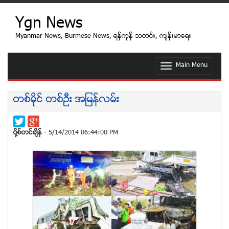
Ygn News
Myanmar News, Burmese News, ရန္ကုန္ သတင္း, က်န္းမာေရး
Main Menu
T
o
g
g
တစ္မိုင္ တစ္ဦး အျမန္လမ္း
l
e
n
a
ပုိ႔စ္တင္ခ်ိန္
- 5/14/2014 06:44:00 PM
v
i
g
a
t
i
o
n