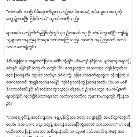
“ရာဇာမင္း ယာဥ္တိမ္းေမွာက္မႈမွာ ယာဥ္ေမာင္းအေနနဲ႔ ေပါ့ဆမႈေလးေတြကို
ေတြ႕ရွိထားၿပီး ျဖစ္ပါတယ္” ဟု ၎ကဆိုသည္။
ရာဇာမင္း ယာဥ္တိုက္မႈျဖစ္စဥ္တြင္ ၄၄ ဦးအနက္ ၁၄ ဦး ဆုံးပါးသြားခဲ့ၿပီး က်န္ရွိ
သူမ်ားမွာ အနည္းႏွင့္အမ်ား ဒဏ္ရာရၾကသည္။ အားလုံး ေနျပည္ေတာ္ ခုတင္
၁၀၀၀ ေဆး႐ုံတြင္။
နံ႐ိုးက်ဳိးျခင္း၊ အ႐ိုးအက္ျခင္း၊ ေခါင္းကြဲျခင္း၊ ခါးမလႈပ္ႏိုင္ျခင္း၊ မ်က္ႏွာဖူးေရာင္ျ
ခင္းႏွင့္ မျမင္ႏိုင္သည့္ ကိုယ္တြင္းပိုင္း ေဝဒနာတို႔က အသက္ရွင္ က်န္ခဲ့သူတိုင္း
တြင္ ျဖစ္ေနဆဲ။ ထူးျခားသည္မွာ ေခါင္းကြဲ၊ ေျခေပါက္ဒဏ္ရာတို႔က သုံးေျမႇာင့္ပါ
စေကဘာေခၚ အခြၽန္လက္နက္ျဖင့္ ထိုးခံရသကဲ့သို႔ ျဖစ္ေနသည္။ (ဥပမာ-မာစီ
ဒီးကားတံဆိပ္ႏွင့္ ခပ္ဆင္ဆင္တူသည္)။ ထို႔အျပင္ ဦးေခါင္းတြင္ ေပါက္ၿပဲဒဏ္
ရာေၾကာင့္ ကြက္၍ရိပ္ထားရေသာ ကတုံးကြက္တို႔က လူနာအမ်ားစုတြင္ ရွိျပန္သ
ည္။
“ကားေရွ႕ပိုင္းနဲ႔ အရင္က်တာ။ ေရွ႕မွန္ကြဲသြားေတာ့ ေက်ာ္ခြၿပီး အျပင္ထြက္လိုက္
တယ္။ ေဘးမွာက ေသြးေတြနဲ႔ အကုန္ေသေနၿပီလို႔ေတာင္ ထင္ထားတာ” ဟု ေနျ
ပည္ေတာ္မွ ျပန္လာေသာ အစိုးရဝန္ထမ္းက သူမ၏ လုပ္ေဆာင္ခ်က္ႏွင့္ အေ