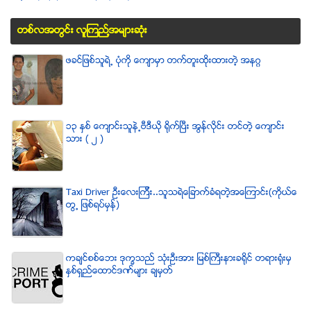
တစ္လအတြင္း လူၾကည္႔အမ်ားဆံုး
ဖခင္ျဖစ္သူရဲ႕ ပံုကို ေက်ာမွာ တက္တူးထိုးထားတဲ့ အနဂၢ
၁၃ ႏွစ္ ေက်ာင္းသူနဲ႕ဗီဒီယို ရိုက္ျပီး အြန္လိုင္း တင္တဲ့ ေက်ာင္း
သား ( ၂ )
Taxi Driver ဦးေလးၾကီး..သူသရဲေျခာက္ခံရတဲ့အေၾကာင္း(ကိုယ္ေ
တြ႕ ျဖစ္ရပ္မွန္)
ကခ်င္စစ္ေဘး ဒုကၡသည္ သံုးဦးအား ျမစ္ႀကီးနားခရိုင္ တရားရံုးမွ
ႏွစ္ရွည္ေထာင္ဒဏ္မ်ား ခ်မွတ္