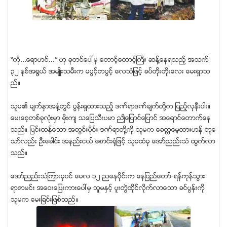
“ကို...ေရာဟင္...” ဟု ခုတင္ေပၚမွ ေတာင့္ေတာင့္ႀကီး ဆန္႔ေနရသည့္ အသက္
၃၂ ႏွစ္အ႐ြယ္ အမ်ဳိးသမီးက မပြင့္တပြင့္ ေလသံျဖင့္ ခပ္တိုးတိုးေလး ေမးရွာသ
ည္။
သူမ၏ မ်က္ႏွာအႏွံ႔တြင္ ပြန္းရွထားသည့္ ဒဏ္ရာဒဏ္ခ်က္တို႔က ျပည့္လုနီးပါး။
ေမးေစ့တစ္ခုလုံးမွာ မိုးက် သေျပသီးပမာ ညဳိေျပာင္ေျပာင္ အေရာင္ေတာက္ေန
သည္။ ျပင္းထန္ေသာ အတြင္းပိုင္း ဒဏ္ရာတို႔ကို သူမက ေခတၱေမ့ထားဟန္ တူေ
သာ္လည္း ဦးေခါင္း အနည္းငယ္ ေစာင္း႐ုံျဖင့္ သူမထံမွ ေအာ္ညည္းသံ ထြက္လာ
သည္။
ေအာ္ညည္းသံၾကားမွပင္ ေမလ ၁၂ ညေနပိုင္းက ေနျပည္ေတာ္-ရန္ကုန္သြား
ရာဇာမင္း အေဝးေျပးကားေပၚမွ သူမႏွင့္ ပူးတြဲထိုင္လိုက္လာေသာ ခင္ပြန္းကို
သူမက ေမးျခင္းျဖစ္သည္။