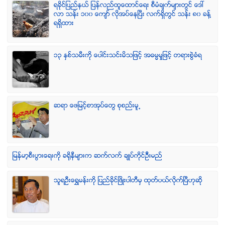
ရခုိင္ျပည္နယ္ ျပန္လည္ထူေထာင္ေရး စီမံခ်က္မ်ားတြင္ ေဒၚ
လာ သန္း ၁၀၀ ေက်ာ္ လုိအပ္ေနၿပီး လက္ရွိတြင္ သန္း ၈၀ ခန္႔
ရရွိထား
၁၃ ႏွစ္သမီးကို ေပါင္းသင္းမိသျဖင့္ အဓမၼမႈျဖင့္ တရားစြဲခံရ
ဆရာ ေဖျမင့္စာအုပ္ေတြ စုစည္းမူ႕
ျမန္မာ့စီးပြားေရးကို ခရိုနီမ်ားက ဆက္လက္ ခ်ဳပ္ကိုင္ဥိီးမည္
သူရဦးေရႊမန္းကို ျပည္ခိုင္ျဖိဳးပါတီမွ ထုတ္ပယ္လိုက္ျပီဟုဆို