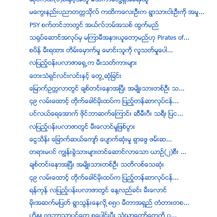
ဆိုင္ကယ္(၁)စီးႏွင့္အတူ မသကၤာေတြ႔ရွိအေရးယူ
မေကြးနည္းပညာတကၠသုိလ္ ကထိကေလးဦးက ရြာသားငါးဦးကို အမႈ...
PSY စက္တင္ဘာတြင္ အယ္လ္ဘမ္အသစ္ ထြက္မည္
သ႐ုပ္ေဆာင္အလုပ္မွ မၾကာမီအနားယူေတာ့မည္ဟု Pirates of...
စပိန္ မီးရထား တိမ္းေမွာက္မႈ ေမာင္းသူကုိ လူသတ္မႈေပါ...
လျပည့္ဝန္းပလာဇာေရွ႕က မီးသတ္ကားမ်ား
ေတးသံရွင္လင္းလင္းႏွင့္ ေတြ႕ဆုံျခင္း
ေျမာက္ဥကၠလာတြင္ ခ်စ္တင္းေႏွာအၿပီး အမ်ိဳးသားတစ္ဦး သ...
၄၉ လမ္းေထာင့္ တိုက္ေခါင္မိုးထပ္က ျပည့္တန္ဆာလုပ္ငန္...
ပင္လယ္ေရေအာက္ ဖိုင္ဘာဆက္ေၾကာင္း ဆီမီး၀ီး သရီး ျပင...
လျပည့္၀န္းပလာဇာတြင္ မီးေလာင္မႈျဖစ္ပြား
ေငြသိန္း ေျခာက္ဆယ္ေက်ာ္ ေပ်ာက္ဆံုးမႈ ရွာေဖြ ဖမ္္းဆ...
တရားမ၀င္ ကၽြန္းခြဲသားမ်ားတင္ေဆာင္လာေသာ ယာဥ္(၂)စီး ...
ခ်စ္တင္းေႏွာအၿပီး အမ်ိဳးသားတစ္ဦး သတိလစ္ေသဆံုး
၄၉ လမ္းေထာင့္ တိုက္ေခါင္မိုးထပ္က ျပည့္တန္ဆာလုပ္ငန္...
ရန္ကုန္ လျပည့္၀န္းပလာဇာတြင္ ေန့လည္ခင္း မီးေလာင္
မိုးအဆက္မျပတ္ ရြာသြန္းေနလို ့၈၅၀ မီတာအရွည္ တံတားတစ...
ဟိႏၵဴ ဗုဒၶဘာသာ၀င္ေတြ စုုေပါင္းပီး သံဃာေတာ္ေတြကုိ ၀...