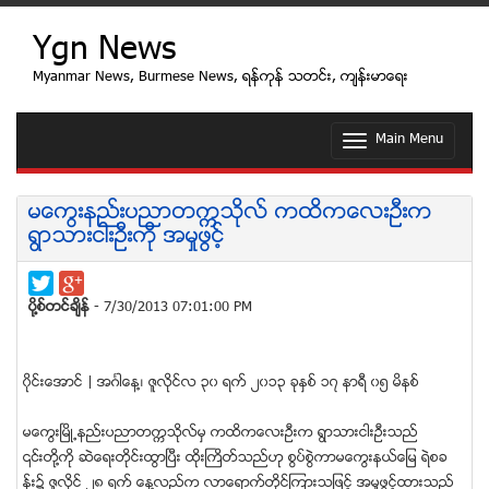
Ygn News
Myanmar News, Burmese News, ရန္ကုန္ သတင္း, က်န္းမာေရး
Main Menu
T
o
g
g
မေကြးနည္းပညာတကၠသုိလ္ ကထိကေလးဦးက
l
ရြာသားငါးဦးကို အမႈဖြင့္
e
n
a
v
ပုိ႔စ္တင္ခ်ိန္
- 7/30/2013 07:01:00 PM
i
g
a
t
၀ုိင္းေအာင္ | အဂၤါေန႔၊ ဇူလုိင္လ ၃၀ ရက္ ၂၀၁၃ ခုႏွစ္ ၁၇ နာရီ ၀၅ မိနစ္
i
o
မေကြးၿမိဳ႕နည္းပညာတကၠသိုလ္မွ ကထိကေလးဦးက ရြာသားငါးဦးသည္
n
၎တို႔ကို ဆဲေရးတိုင္းထြာၿပီး ထုိးႀကိတ္သည္ဟု စြပ္စြဲကာမေကြးနယ္ေျမ ရဲစခ
န္း၌ ဇူလိုင္ ၂၈ ရက္ ေန႔လည္က လာေရာက္တိုင္ၾကားသျဖင့္ အမႈဖြင့္ထားသည္