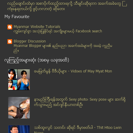
လည္ေခ်ာင္းထဲမွာ အစာပိုက္ထည့္ထားရလုိ႔ သီခ်င္းဆုိရတာ အခက္အခဲေတြ ႀ
ဘုရားအလွဴခံပံုးအားခြဲ၍ ေငြမ်ားခိုးယူသူအား အေရးယူ
ကံဳေနရတယ္လို႔ ဖြင့္ဟလာတဲ့ ဆုိေတး
ကညနက ယာဥ္အို၊ ယာဥ္ေဟာင္းလက္မခံမႈေၾကာင့္ရန္ကုန္တြင္...
My Favourite
ေသဆံုးသူ မိသားစုမ်ားက ေျဖာင့္ကြယ္ ကြယ္ခဲ့ေပမယ့္၊ တ...
Myanmar Website Tutorials
ရဲတပ္ဖြဲ႔၀င္အားဓါးျဖင့္ထိုး၍ထြက္ေျပးတိမ္းေရွာင္ေနသ...
ကၽြမ္းက်င္စြာ အသုံးျပဳႏုိင္ရင္ အက်ိဳးမ်ားမယ့္ Facebook search
ဒါဟာ လ်ွိဳ႕၀ွက္ခ်က္
Blogger Discussion
" ယဥ္ေက်းပ်ဴငွာ ယာဥ္လုပ္သားေကာင္းမ်ား ျဖစ္လာေစခ်င္"
Myanmar Blogger မ်ား၏ နည္းပညာ အခက္အခဲမ်ားကုိ အခမဲ့ ကူညီမ
ည္။
အမွတ္ (၂၂၆)ယာဥ္လိုင္းမွ တိုက္ၿပီးအငွားယာဥ္ႏွင့္ ခ်...
လူၾကည့္အမ်ားဆုံး (အစမွ ယခုအထိ)
တရားမ၀င္ႏြားေမွာင္ခိုသယ္ေဆာင္သူမ်ားအား ဖမ္းဆီးအေရးယူ
အင္တာနက္လိုင္း မေကာင္းလည္း Facebook ျမန္ျမန္သံုးမယ္
ေမျမတ္မြန္ ဗီဒီယုိမ်ား - Vidoes of May Myat Mon
နံနက္စာ ပုံမွန္စားေလ့မ႐ွိသူမ်ား ႏွလုံးေရာဂါျဖစ္ႏုိ...
အစိုးရက ၂၀၁၄ ဧၿပီလမွစ၍ စက္မႈဇုန္မ်ားကို မီးမေပးေတာ...
ေတာင္ျပဳန္းပြဲေတာ္လာ မိန္းမလ်ာ ဖမ္းဆီး ထိန္းသိမ္းမ...
နာမည္ၾကီးရန္အတြက္ Sexy photo၊ Sexy pose မ်ား ဆက္ရို
လွ်ိဳ႕၀ွက္ ကင္မရာကာကြယ္ေရး
က္သြားမည္႔ အင္ဂ်င္နီယာတစ္ဦး
ကိုယ္၀န္လြယ္ထားျပီး လက္ထပ္ခါနီးစံုတြဲ မိဘခ်င္းေပးေ...
သံုးေလးရက္ အတြင္း အင္တာနက္ လိုင္းမ်ား ျပန္ေကာင္းမည...
ဝိုင္းစုခိုင္သိန္း၏ အာဘြားစီးရီး ေအာက္တိုဘာလတြင္ ထ...
သစ္ထူးလြင္ သတင္း ဆုိရင္ ဒီမွာဖတ္ပါ - Thit Htoo Lwin
သံေတာ္ဆင့္ ဂ်ာနယ္တြင္ ေဖာ္ျပခဲ့သည့္ နည္းပညာ တကၠသုိ...