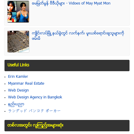
ေမျမတ္မြန္ ဗီဒီယုိမ်ား - Vidoes of May Myat Mon
က်ဳိင္းလပ္ၿမိဳ႕နယ္ခြဲတြင္ လက္နက္၊ မူးယစ္ေရာင္းခ်သူမ်ားကို
ဖမ္းမိ
Useful Links
Erin Kamler
Myanmar Real Estate
Web Design
Web Design Agency in Bangkok
နည္းပညာ
ラングッド バンコク ポーカー
တစ္လအတြင္း လူၾကည္႔အမ်ားဆံုး