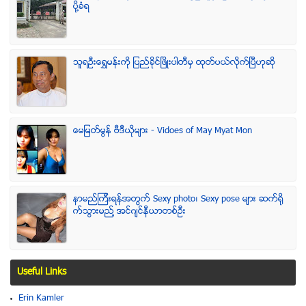
ပုိ႔ခံရ
သူရဦးေရႊမန္းကို ျပည္ခိုင္ျဖိဳးပါတီမွ ထုတ္ပယ္လိုက္ျပီဟုဆို
ေမျမတ္မြန္ ဗီဒီယုိမ်ား - Vidoes of May Myat Mon
နာမည္ၾကီးရန္အတြက္ Sexy photo၊ Sexy pose မ်ား ဆက္ရို
က္သြားမည္႔ အင္ဂ်င္နီယာတစ္ဦး
Useful Links
Erin Kamler