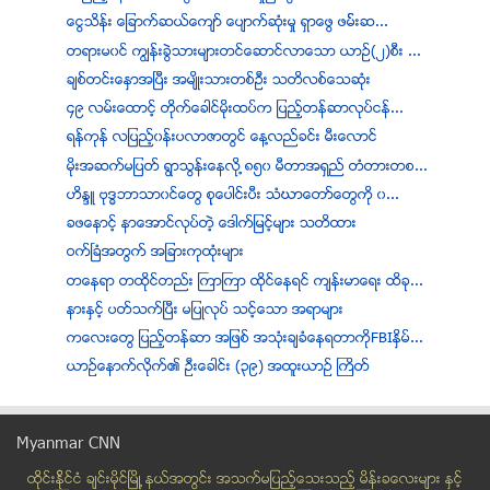
ေငြသိန္း ေျခာက္ဆယ္ေက်ာ္ ေပ်ာက္ဆံုးမႈ ရွာေဖြ ဖမ္္းဆ...
တရားမ၀င္ ကၽြန္းခြဲသားမ်ားတင္ေဆာင္လာေသာ ယာဥ္(၂)စီး ...
ခ်စ္တင္းေႏွာအၿပီး အမ်ိဳးသားတစ္ဦး သတိလစ္ေသဆံုး
၄၉ လမ္းေထာင့္ တိုက္ေခါင္မိုးထပ္က ျပည့္တန္ဆာလုပ္ငန္...
ရန္ကုန္ လျပည့္၀န္းပလာဇာတြင္ ေန့လည္ခင္း မီးေလာင္
မိုးအဆက္မျပတ္ ရြာသြန္းေနလို ့၈၅၀ မီတာအရွည္ တံတားတစ...
ဟိႏၵဴ ဗုဒၶဘာသာ၀င္ေတြ စုုေပါင္းပီး သံဃာေတာ္ေတြကုိ ၀...
ခဖေနာင့္ နာေအာင္လုပ္တဲ့ ေဒါက္ျမင့္မ်ား သတိထား
ဝက္ၿခံအတြက္ အျခားကုထံုးမ်ား
တေနရာ တထုိင္တည္း ႀကာႀကာ ထုိင္ေနရင္ က်န္းမာေရး ထိခု...
နားႏွင့္ ပတ္သက္ၿပီး မျပဳလုပ္ သင့္ေသာ အရာမ်ား
ကေလးေတြ ျပည့္တန္ဆာ အျဖစ္ အသံုးခ်ခံေနရတာကိုFBIနိွမ္...
ယာဥ္ေနာက္လိုက္၏ ဦးေခါင္း (၃၉) အထူးယာဥ္ ႀကိတ္
လိင္နဲ႔ က်န္းမာေရး (၁၈ႏွစ္ျပည့္မွဖတ္ပါ)
လမ္းမီးဓါတ္ႀကိဳးျပဳတ္၍ ခႏၶာကိုယ္ေပၚက်ကာ တက္နင္းမိၿ...
Myanmar CNN
ရန္ကုန္ၿမိဳ႕တြင္း အျမန္ဘတ္စ္ကားလိုင္း စနစ္ကို ယခုႏ...
ထိုင္းနို္င္ငံ ခ်င္းမိုင္ျမိဳ ့နယ္အတြင္း အသက္မျပည့္ေသးသည့္ မိန္းခေလးမ်ား နွင့္
ေဒၚလာ သန္း ၁၃ဝ ေက်ာ္ ရတနာ အခုိးခံရ