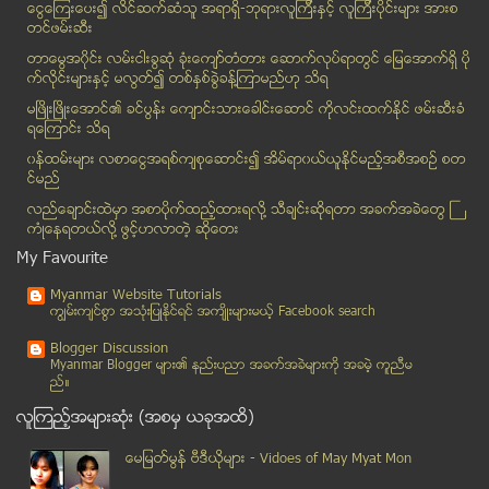
ေငြေၾကးေပး၍ လိင္ဆက္ဆံသူ အရာရွိ-ဘုရားလူၾကီးနွင့္ လူၾကီးပိုင္းမ်ား အားစ
ျမ၀တီတြင္ သံုးႏႇစ္အတြင္း အဆိုးရြားဆံုး ေရလႊမ္းမိုး...
တင္ဖမ္းဆီး
ကိုရီးယားႏိုင္ငံသားအား ပံုႏွိပ္စက္ပစၥည္းမ်ားမပို႔၍...
တာေမြအ၀ိုင္း လမ္းငါးခြဆံု ခံုးေက်ာ္တံတား ေဆာက္လုပ္ရာတြင္ ေျမေအာက္ရွိ ပို
သန္လ်င္ GTC အတြဲ၏ ဗီဒီယုိ အြန္လုိင္း ေပၚတင္သူကို ရ...
က္လိုင္းမ်ားႏွင့္ မလြတ္၍ တစ္ႏွစ္ခြဲခန္႔ၾကာမည္ဟု သိရ
ကမၻာေက်ာ္ Air Supply အဖြဲ႕ႏွင့္ ေလးျဖဴတုိ႔ Iron Cr...
မၿဖိဳးၿဖိဳးေအာင္၏ ခင္ပြန္း ေက်ာင္းသားေခါင္းေဆာင္ ကိုလင္းထက္ႏိုင္ ဖမ္းဆီးခံ
ရေၾကာင္း သိရ
" ခရီးလမ္းမေပၚမွာေၾကြလြင့္ခဲ့ရေသာ အႏုပညာၾကယ္ပြင့္မ...
၀န္ထမ္းမ်ား လစာေငြအရစ္က်စုေဆာင္း၍ အိမ္ရာ၀ယ္ယူႏုိင္မည့္အစီအစဥ္ စတ
လူမႈကြန္ယက္ Facebook မွသိမွတ္ဖြယ္ရာမ်ား
င္မည္
သူရဦးေရႊမန္း ဇူလိုင္လ ၃၁ ရက္ေန႔တြင္ ျပည္ေထာင္စုလႊတ...
လည္ေခ်ာင္းထဲမွာ အစာပိုက္ထည့္ထားရလုိ႔ သီခ်င္းဆုိရတာ အခက္အခဲေတြ ႀ
ဘုရားအလွဴခံပံုးအားခြဲ၍ ေငြမ်ားခိုးယူသူအား အေရးယူ
ကံဳေနရတယ္လို႔ ဖြင့္ဟလာတဲ့ ဆုိေတး
ကညနက ယာဥ္အို၊ ယာဥ္ေဟာင္းလက္မခံမႈေၾကာင့္ရန္ကုန္တြင္...
My Favourite
ေသဆံုးသူ မိသားစုမ်ားက ေျဖာင့္ကြယ္ ကြယ္ခဲ့ေပမယ့္၊ တ...
Myanmar Website Tutorials
ရဲတပ္ဖြဲ႔၀င္အားဓါးျဖင့္ထိုး၍ထြက္ေျပးတိမ္းေရွာင္ေနသ...
ကၽြမ္းက်င္စြာ အသုံးျပဳႏုိင္ရင္ အက်ိဳးမ်ားမယ့္ Facebook search
ဒါဟာ လ်ွိဳ႕၀ွက္ခ်က္
Blogger Discussion
" ယဥ္ေက်းပ်ဴငွာ ယာဥ္လုပ္သားေကာင္းမ်ား ျဖစ္လာေစခ်င္"
Myanmar Blogger မ်ား၏ နည္းပညာ အခက္အခဲမ်ားကုိ အခမဲ့ ကူညီမ
ည္။
အမွတ္ (၂၂၆)ယာဥ္လိုင္းမွ တိုက္ၿပီးအငွားယာဥ္ႏွင့္ ခ်...
လူၾကည့္အမ်ားဆုံး (အစမွ ယခုအထိ)
တရားမ၀င္ႏြားေမွာင္ခိုသယ္ေဆာင္သူမ်ားအား ဖမ္းဆီးအေရးယူ
အင္တာနက္လိုင္း မေကာင္းလည္း Facebook ျမန္ျမန္သံုးမယ္
ေမျမတ္မြန္ ဗီဒီယုိမ်ား - Vidoes of May Myat Mon
နံနက္စာ ပုံမွန္စားေလ့မ႐ွိသူမ်ား ႏွလုံးေရာဂါျဖစ္ႏုိ...