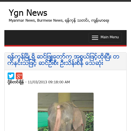
Ygn News
Myanmar News, Burmese News, ရန္ကုန္ သတင္း, က်န္းမာေရး
Main Menu
T
o
g
g
ရန္ကုန္ၿမိဳ႕ရွိ ဆင္ျဖဴေတာ္က အစြယ္ျဖင့္ထိုးၿပီး တ
l
က္နင္းသျဖင့္ ဆင္ဦးစီး ဦးသိန္းစိန္ ေသဆံုး
e
n
a
v
ပုိ႔စ္တင္ခ်ိန္
- 11/03/2013 09:18:00 AM
i
g
a
t
i
o
n