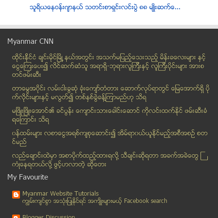
သူရိယေနဝန္းဂ်ာနယ္ သတင္းစာရွင္းလင္းပြဲ ၈၈ မ်ဳိးဆက္ေ...
ပညာေရးဝန္ႀကီးဌာန အႀကီးတန္း အရာရွိမ်ားကို ေခါင္းေဆာ...
ျပင္သစ္ သတင္းေထာက္ နွစ္ေယာက္ မာလီေျမာက္ပိုင္းမွာ အ...
Myanmar CNN
ကိုမင္းကိုႏိုင္တို႕၏ စာေပေဟာေျပာပြဲ အာဏာပိုင္ပိတ္ပ...
ထိုင္းနို္င္ငံ ခ်င္းမိုင္ျမိဳ ့နယ္အတြင္း အသက္မျပည့္ေသးသည့္ မိန္းခေလးမ်ား နွင့္
ဂူးဂဲလ္မ်က္မွန္ ယာဉ္စည္းကမ္း ခို်းေဖာက္သလား
ေငြေၾကးေပး၍ လိင္ဆက္ဆံသူ အရာရွိ-ဘုရားလူၾကီးနွင့္ လူၾကီးပိုင္းမ်ား အားစ
အေဖာ္အခၽြတ္ ဇာတ္ဝင္ခန္းႏွင့္ ပတ္သက္ၿပီး ဖြင့္ဟခဲ့သ...
တင္ဖမ္းဆီး
အမ်ဳိးသမီးမ်ား ကားမေမာင္းရ ေပၚလစီကို သေရာ္သည့္ ေဆာ...
တာေမြအ၀ိုင္း လမ္းငါးခြဆံု ခံုးေက်ာ္တံတား ေဆာက္လုပ္ရာတြင္ ေျမေအာက္ရွိ ပို
ေမာင္ေတာခ႐ိုင္ ဘူးသီးေတာင္ၿမိဳ႕နယ္အား ေ၀းလံေခါင္ပါ...
က္လိုင္းမ်ားႏွင့္ မလြတ္၍ တစ္ႏွစ္ခြဲခန္႔ၾကာမည္ဟု သိရ
ဘယ္ႀကြက္က အေတာ္ဆံုးလဲ ..
မၿဖိဳးၿဖိဳးေအာင္၏ ခင္ပြန္း ေက်ာင္းသားေခါင္းေဆာင္ ကိုလင္းထက္ႏိုင္ ဖမ္းဆီးခံ
ရေၾကာင္း သိရ
ျမ၀တီ ခ်စ္ၾကည္ေရးတံတားမွ ထိုင္းဘက္သို႔ ေန႔စဥ္ ျမန္...
၀န္ထမ္းမ်ား လစာေငြအရစ္က်စုေဆာင္း၍ အိမ္ရာ၀ယ္ယူႏုိင္မည့္အစီအစဥ္ စတ
ေျမာင္းျမတြင္ ေျခာက္လအတြင္း ေျမေစ်းႏႈန္းမ်ား ၁၀ ဆေ...
င္မည္
သူရိယေန၀န္း သတင္းဂ်ာနယ္ စာနယ္ဇင္း မိတ္ဆက္ပြဲႏွင့္ ...
လည္ေခ်ာင္းထဲမွာ အစာပိုက္ထည့္ထားရလုိ႔ သီခ်င္းဆုိရတာ အခက္အခဲေတြ ႀ
NLD ဥကၠ႒ ေဒၚေအာင္ဆန္းစုၾကည္ တတိယအႀကိမ္ေျမာက္ ဥေရာပ...
ကံဳေနရတယ္လို႔ ဖြင့္ဟလာတဲ့ ဆုိေတး
ဗုိလ္ခ်ဳပ္ေစ်းထဲက ၾကက္သားတုတ္ထုိး
My Favourite
မိုးစပါးဧက ေလးေသာင္းရွစ္ေထာင္ေက်ာ္ ေရျမဳပ္
Myanmar Website Tutorials
ျမစ္ႀကီးနားၿမိဳ႕တြင္ ျပဳလုပ္မည့္ ျပည္ေထာင္စုအဆင့္ ...
ကၽြမ္းက်င္စြာ အသုံးျပဳႏုိင္ရင္ အက်ိဳးမ်ားမယ့္ Facebook search
တ႐ုတ္ပိုက္လုိင္းျဖတ္ရာ ရြာခ်င္းဆက္လမ္း ေျမကြၽံနိမ့...