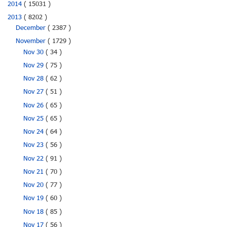
2014
( 15031 )
2013
( 8202 )
December
( 2387 )
November
( 1729 )
Nov 30
( 34 )
Nov 29
( 75 )
Nov 28
( 62 )
Nov 27
( 51 )
Nov 26
( 65 )
Nov 25
( 65 )
Nov 24
( 64 )
Nov 23
( 56 )
Nov 22
( 91 )
Nov 21
( 70 )
Nov 20
( 77 )
Nov 19
( 60 )
Nov 18
( 85 )
Nov 17
( 56 )