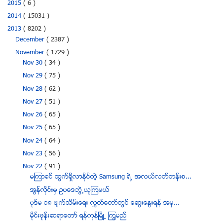
2015
( 6 )
2014
( 15031 )
2013
( 8202 )
December
( 2387 )
November
( 1729 )
Nov 30
( 34 )
Nov 29
( 75 )
Nov 28
( 62 )
Nov 27
( 51 )
Nov 26
( 65 )
Nov 25
( 65 )
Nov 24
( 64 )
Nov 23
( 56 )
Nov 22
( 91 )
မၾကာခင္ ထြက္ရွိလာႏိုင္တဲ့ Samsung ရဲ႕ အလယ္လတ္တန္းစ...
အြန္လိုင္းမွ ဥပေဒဘြဲ႕ယူၾကမယ္
ပုဒ္မ ၁၈ ဖ်က္သိမ္းေရး လႊတ္ေတာ္တြင္ ေဆြးေႏြးရန္ အမွ...
မုိင္းဖုန္းဆရာေတာ္ ရန္ကုန္ၿမိဳ႕ ၾကြမည္