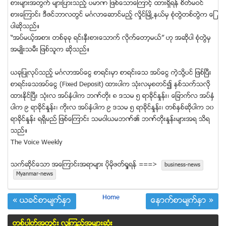
စားမ်ားအတြက္ မ်ားျပားသည့္ ပမာဏ ျဖစ္ေသာေၾကာင့္ ထားရွိရန္ စိတ္မဝင္
စားေၾကာင္း ဒီဇင္ဘာလတြင္ မဂၤလာေဆာင္မည့္ လိႈင္ၿမဳိ႕နယ္မွ စုံတြဲတစ္တြဲက ေျ
ပာဆိုသည္။
“အပ္မယ့္အစား တစ္ခုခု ရင္းႏွီးစားေသာက္ လိုက္ေတာ့မယ္” ဟု အဆိုပါ စုံတြဲမွ
အမ်ဳိးသမီး ျဖစ္သူက ဆိုသည္။
ယခုျပဳလုပ္သည့္ မဂၤလာအပ္ေငြ စာရင္းမွာ စာရင္းေသ အပ္ေငြ ကဲ့သို႔ပင္ ျဖစ္ၿပီး
စာရင္းေသအပ္ေငြ (Fixed Deposit) ထားပါက သုံးလမွစတင္၍ ႏွစ္သက္သလို
ထားႏိုင္ၿပီး သုံးလ အပ္ႏွံပါက ဘဏ္တိုး ၈ ဒသမ ၅ ရာခိုင္ႏႈန္း၊ ေျခာက္လ အပ္ႏွံ
ပါက ၉ ရာခိုင္ႏႈန္း၊ ကိုးလ အပ္ႏွံပါက ၉ ဒသမ ၅ ရာခိုင္ႏႈန္း၊ တစ္ႏွစ္ဆိုပါက ၁၀
ရာခိုင္ႏႈန္း ရရွိမည္ ျဖစ္ေၾကာင္း သမဝါယမဘဏ္၏ ဘဏ္တိုးႏႈန္းမ်ားအရ သိရ
သည္။
The Voice Weekly
သက္ဆုိင္ေသာ အေၾကာင္းအရာမ်ား ပုိမုိဖတ္ရႈရန္ ===>
business-news
Myanmar-news
Home
« ယခင္စာမ်က္ႏွာ
ေနာက္စာမ်က္ႏွာ »
တစ္ပါတ္အတြင္း လူၾကည့္အမ်ားဆံုး