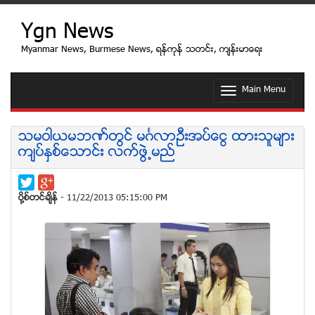
Ygn News
Myanmar News, Burmese News, ရန္ကုန္ သတင္း, က်န္းမာေရး
Main Menu
T
o
g
g
သမဝါယမဘဏ္တြင္ မဂၤလာဦးအပ္ေငြ ထားသူမ်ား
l
က်ပ္ႏွစ္ေသာင္း လက္ဖြဲ႕မည္
e
n
a
v
ပုိ႔စ္တင္ခ်ိန္
- 11/22/2013 05:15:00 PM
i
g
a
t
i
o
n