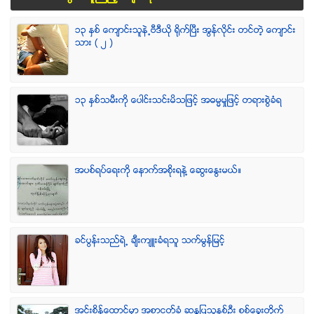
၁၃ ႏွစ္ ေက်ာင္းသူနဲ႕ဗီဒီယို ရိုက္ျပီး အြန္လိုင္း တင္တဲ့ ေက်ာင္း
သား ( ၂ )
၁၃ ႏွစ္သမီးကို ေပါင္းသင္းမိသျဖင့္ အဓမၼမႈျဖင့္ တရားစြဲခံရ
အပစ္ရပ္ေရးကို ေနာက္အစိုးရနဲ႔ ေဆြးေႏြးမယ္။
ခင္ပြန္းသည္ရဲ႕ ခ်ီးက်ဴးခံရသူ သက္မြန္ျမင့္
အင္းစိန္ေထာင္မွာ အစာငတ္ခံ ဆႏၵျပသူႏွစ္ဦး စစ္ေခြးတုိက္