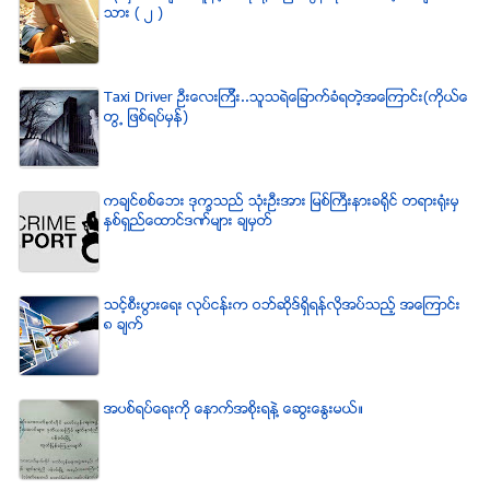
သား ( ၂ )
Taxi Driver ဦးေလးၾကီး..သူသရဲေျခာက္ခံရတဲ့အေၾကာင္း(ကိုယ္ေ
တြ႕ ျဖစ္ရပ္မွန္)
ကခ်င္စစ္ေဘး ဒုကၡသည္ သံုးဦးအား ျမစ္ႀကီးနားခရိုင္ တရားရံုးမွ
ႏွစ္ရွည္ေထာင္ဒဏ္မ်ား ခ်မွတ္
သင့္စီးပြားေရး လုပ္ငန္းက ဝဘ္ဆိုဒ္ရွိရန္လိုအပ္သည့္ အေၾကာင္း
၈ ခ်က္
အပစ္ရပ္ေရးကို ေနာက္အစိုးရနဲ႔ ေဆြးေႏြးမယ္။