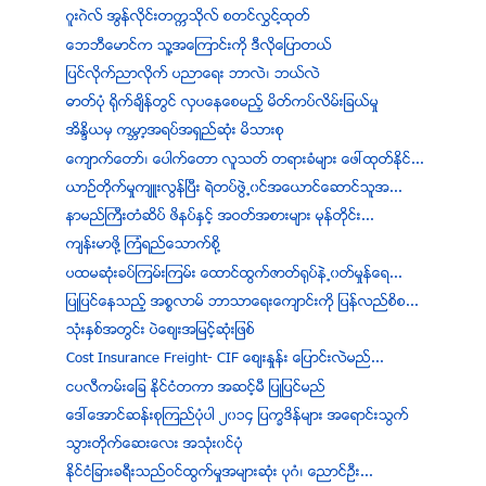
ဂူးဂဲလ္ အြန္လုိင္းတကၠသုိလ္ စတင္လႊင္႔ထုတ္
ေဘဘီေမာင္က သူ႔အေၾကာင္းကို ဒီလိုေျပာတယ္
ျပင္လုိက္ညာလုိက္ ပညာေရး ဘာလဲ၊ ဘယ္လဲ
ဓာတ္ပံု ရိုက္ခ်ိန္တြင္ လွပေနေစမည့္ မိတ္ကပ္လိမ္းျခယ္မႈ
အိႏၵိယမွ ကမၻာ့အရပ္အရွည္ဆံုး မိသားစု
ေက်ာက္ေတာ္၊ ေပါက္ေတာ လူသတ္ တရားခံမ်ား ေဖၚထုတ္ႏိုင္...
ယာဥ္တိုက္မႈက်ဴးလြန္ၿပီး ရဲတပ္ဖြဲ႕၀င္အေယာင္ေဆာင္သူအ...
နာမည္ႀကီးတံဆိပ္ ဖိနပ္ႏွင့္ အဝတ္အစားမ်ား မုန္တိုင္း...
က်န္းမာဖို႔ ၾကံရည္ေသာက္စို႔
ပထမဆံုးခပ္ၾကမ္းၾကမ္း ေထာင္ထြက္ဇာတ္ရုပ္နဲ႕၀တ္မႈန္ေရ...
ျပဳျပင္ေနသည့္ အစၥလာမ္ ဘာသာေရးေက်ာင္းကို ျပန္လည္စိစ...
သုံးႏွစ္အတြင္း ပဲေစ်းအျမင့္ဆုံးျဖစ္
Cost Insurance Freight- CIF ေစ်းႏႈန္း ေျပာင္းလဲမည္...
ငပလီကမ္းေျခ ႏိုင္ငံတကာ အဆင့္မီ ျပဳျပင္မည္
ေဒၚေအာင္ဆန္းစုၾကည္ပုံပါ ၂၀၁၄ ျပကၡဒိန္မ်ား အေရာင္းသြက္
သြားတိုက္ေဆးေလး အသံုး၀င္ပံု
နိုင္ငံျခားခရီးသည္ဝင္ထြက္မႈအမ်ားဆုံး ပုဂံ၊ ေညာင္ဦး...