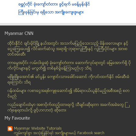
ေရႊဂံုတိုင္ ခံုးေက်ာ္တံတား ဖြင့္ရက္ မခန္႔မွန္းႏိုင္
ၾကိဳးခုန္ျခင္းမွ ရရိွေသာ အက်ိဳးေက်းဇူးမ်ား
ပင့္ကူလူသားစံုတြဲ လက္ထပ္ေတာ့မည္
သမဝါယမဘဏ္တြင္ မဂၤလာဦးအပ္ေငြ ထားသူမ်ား က်ပ္ႏွစ္ေသာ...
Myanmar CNN
ဝလွ်င္ အလကား စားရမည့္ဆိုင္
ထိုင္းနို္င္ငံ ခ်င္းမိုင္ျမိဳ ့နယ္အတြင္း အသက္မျပည့္ေသးသည့္ မိန္းခေလးမ်ား နွင့္
ဂ်ပန္ကမ္းရိုးတန္းကြ်န္းတြင္ မီးေတာင္ ေပါက္ကြဲမႈအသစ...
ေငြေၾကးေပး၍ လိင္ဆက္ဆံသူ အရာရွိ-ဘုရားလူၾကီးနွင့္ လူၾကီးပိုင္းမ်ား အားစ
တိုယုိတာ၏ ဂ်ိမ္းစ္ဘြန္းကား လာမည့္လတြင္ မိတ္ဆက္မည္
တင္ဖမ္းဆီး
လႊတ္ေတာ္လံုၿခံဳေရးတပ္ဖြဲ႕တစ္ခု သီးသန္႔ဖြဲ႕စည္းရန္ ...
တာေမြအ၀ိုင္း လမ္းငါးခြဆံု ခံုးေက်ာ္တံတား ေဆာက္လုပ္ရာတြင္ ေျမေအာက္ရွိ ပို
​ျမန္​မာ့​ေ​႐ွ့​ေဆာင္​ဘဏ္ ​မာလ္​တီ​ကာ​ရင္​စီ (mult...
က္လိုင္းမ်ားႏွင့္ မလြတ္၍ တစ္ႏွစ္ခြဲခန္႔ၾကာမည္ဟု သိရ
ဆံပင္ကြ်တ္လို့ ဆံပင္ျပန္ေပါက္ခ်င္ရင္
မၿဖိဳးၿဖိဳးေအာင္၏ ခင္ပြန္း ေက်ာင္းသားေခါင္းေဆာင္ ကိုလင္းထက္ႏိုင္ ဖမ္းဆီးခံ
ရေၾကာင္း သိရ
ေန​ျပည္​ေတာ္​ေလ​ဆိပ္ ​နိုင္​ငံ​ေတာ္​ကို ​ျပန္​အပ္​မည္
၀န္ထမ္းမ်ား လစာေငြအရစ္က်စုေဆာင္း၍ အိမ္ရာ၀ယ္ယူႏုိင္မည့္အစီအစဥ္ စတ
ကမၻာ့တန္ဖိုးအႀကီးဆံုးစိန္
င္မည္
ေပါက္ေတာၿမိဳ႕ေပၚရွိ ဘာသာေရး အေဆာက္အအံု (၂၀)ခန္႔ လွ...
လည္ေခ်ာင္းထဲမွာ အစာပိုက္ထည့္ထားရလုိ႔ သီခ်င္းဆုိရတာ အခက္အခဲေတြ ႀ
ပုဂၢလိကသတင္းစာ၊ ဂ်ာနယ္ထုတ္ေ၀ခြင့္မ်ား အစုိးရမွ အလြ...
ကံဳေနရတယ္လို႔ ဖြင့္ဟလာတဲ့ ဆုိေတး
ကိတ္ မႀကိဳက္္မွာ စိုးလုိ႔ PS4 ဂိမ္းစက္ မဝယ္တဲ့ ဝီလ...
My Favourite
ေရႊေပါကၠံရွိ အထည္ခ်ဳပ္စက္ရုံတစ္႐ုံတြင္ အမ်ိဴးသမီးခ...
Myanmar Website Tutorials
Appleကို ကန္ေဒၚလာသန္း၂၉၀ ေပးရဖြယ္႐ွိတဲ႔ Samsung
ကၽြမ္းက်င္စြာ အသုံးျပဳႏုိင္ရင္ အက်ိဳးမ်ားမယ့္ Facebook search