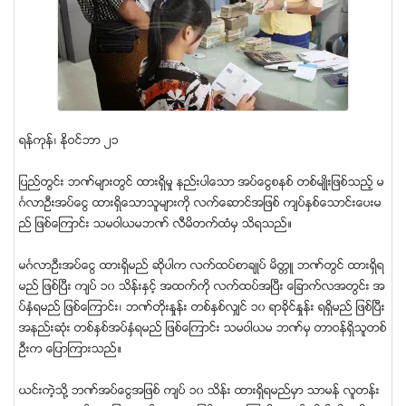
ရန္ကုန္၊ ႏိုဝင္ဘာ ၂၁
ျပည္တြင္း ဘဏ္မ်ားတြင္ ထားရွိမႈ နည္းပါေသာ အပ္ေငြစနစ္ တစ္မ်ဳိးျဖစ္သည့္ မ
ဂၤလာဦးအပ္ေငြ ထားရွိေသာသူမ်ားကို လက္ေဆာင္အျဖစ္ က်ပ္ႏွစ္ေသာင္းေပးမ
ည္ ျဖစ္ေၾကာင္း သမဝါယမဘဏ္ လီမိတက္ထံမွ သိရသည္။
မဂၤလာဦးအပ္ေငြ ထားရွိမည္ ဆိုပါက လက္ထပ္စာခ်ဳပ္ မိတၱဴ ဘဏ္တြင္ ထားရွိရ
မည္ ျဖစ္ၿပီး က်ပ္ ၁၀ သိန္းႏွင့္ အထက္ကို လက္ထပ္အၿပီး ေျခာက္လအတြင္း အ
ပ္ႏွံရမည္ ျဖစ္ေၾကာင္း၊ ဘဏ္တိုးႏႈန္း တစ္ႏွစ္လွ်င္ ၁၀ ရာခိုင္ႏႈန္း ရရွိမည္ ျဖစ္ၿပီး
အနည္းဆုံး တစ္ႏွစ္အပ္ႏွံရမည္ ျဖစ္ေၾကာင္း သမဝါယမ ဘဏ္မွ တာဝန္ရွိသူတစ္
ဦးက ေျပာၾကားသည္။
ယင္းကဲ့သို႔ ဘဏ္အပ္ေငြအျဖစ္ က်ပ္ ၁၀ သိန္း ထားရွိရမည္မွာ သာမန္ လူတန္း