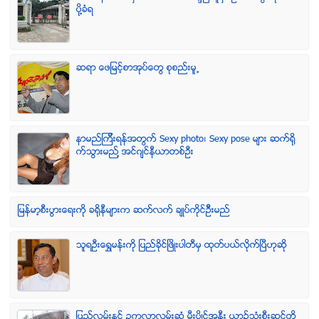
ပုိ႔ခံရ
ဆရာ ေဖျမင့္စာအုပ္ေတြ စုစည္းမူ႕
နာမည္ၾကီးရန္အတြက္ Sexy photo၊ Sexy pose မ်ား ဆက္ရို
က္သြားမည္႔ အင္ဂ်င္နီယာတစ္ဦး
ျမန္မာ့စီးပြားေရးကို ခရိုနီမ်ားက ဆက္လက္ ခ်ဳပ္ကိုင္ဥိီးမည္
သူရဦးေရႊမန္းကို ျပည္ခိုင္ျဖိဳးပါတီမွ ထုတ္ပယ္လိုက္ျပီဟုဆို
ျပည္လမ္းႏွင့္ ဥကၠလာလမ္းဆုံ မီးပြိဳင့္အနီး ယာဥ္သုံးစီးဆင့္တို