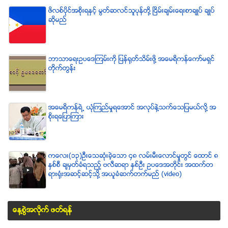
ဖိလစ္ပိုင္အစိုးရႏွင့္ မြတ္ဆလင္သူပုန္တို႔ ၿငိမ္းခ်မ္းေရးစာခ်ဳပ္ ခ်ဳပ္
ဆိုမည္
ဘာသာေရးဥပေဒၾကမ္းကို ျပန္ရုတ္သိမ္းဖို႔ အေမရိကန္ေကာ္မရွင္
တိုက္တြန္း
အေမရိကန္ရဲ႕ ယံုၾကည္မႈရေအာင္ အလုပ္နဲ႔သက္ေသျပမယ္လုိ႔ အ
စုိးရေျပာၾကား
ကေလး(၁၃)ဦးေသဆံုးခဲ့ေသာ ၄၈ လမ္းမီးေလာင္မႈတြင္ ေထာင္ ၈
ႏွစ္စီ ခ်မွတ္ခံရသည့္ ဗလီဆရာ ႏွစ္ဦး ဥပေဒအတိုင္း အထက္တ
ရားရံုးအဆင့္ဆင့္သို႔ အယူခံဆက္တက္မည္ (video)
ေန႔စြဲအလိုက္ ဖတ္ရန္