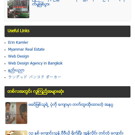
က္မႈျဖစ္ပြား
Useful Links
Erin Kamler
Myanmar Real Estate
Web Design
Web Design Agency in Bangkok
နည္းပညာ
ラングッド バンコク ポーカー
တစ္လအတြင္း လူၾကည္႔အမ်ားဆံုး
ဖခင္ျဖစ္သူရဲ႕ ပံုကို ေက်ာမွာ တက္တူးထိုးထားတဲ့ အနဂၢ
၁၃ ႏွစ္ ေက်ာင္းသူနဲ႕ဗီဒီယို ရိုက္ျပီး အြန္လိုင္း တင္တဲ့ ေက်ာင္း