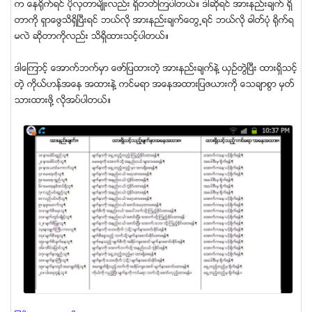
က ေနရုိက္ရင္ ပိုလွတာမ်ိဳးလည္း ရွိတတ္ၾကပါတယ္။ ဒါဆိုရင္ အားနည္းခ်က္ ရွိ
တာကို ရွာေဖြသိရွိၿပီးရင္ ဘယ္လို အားနည္းခ်က္ေတြ႕ရင္ ဘယ္လို ဓါတ္ပံု ရုိက္ရ
မလဲ ဆိုတာကိုလည္း သိရွိထားသင့္ပါတယ္။
ဒါေၾကာင့္ ေအာက္ဘက္မွာ ေဖာ္ျပထားတဲ့ အားနည္းခ်က္နဲ႔ ယွဥ္တြဲၿပီး ထားရွိသင့္
တဲ့ ကိုယ္ဟန္အေန အထားနဲ႔ ကင္မရာ အေနအထားျပဇယားကို ေသခ်ာစြာ မွတ္
သားထားဖို႔ လိုအပ္ပါတယ္။