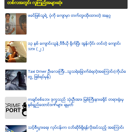
တစ္လအတြင္း လူၾကည္႔အမ်ားဆံုး
ဖခင္ျဖစ္သူရဲ႕ ပံုကို ေက်ာမွာ တက္တူးထိုးထားတဲ့ အနဂၢ
၁၃ ႏွစ္ ေက်ာင္းသူနဲ႕ဗီဒီယို ရိုက္ျပီး အြန္လိုင္း တင္တဲ့ ေက်ာင္း
သား ( ၂ )
Taxi Driver ဦးေလးၾကီး..သူသရဲေျခာက္ခံရတဲ့အေၾကာင္း(ကိုယ္ေ
တြ႕ ျဖစ္ရပ္မွန္)
ကခ်င္စစ္ေဘး ဒုကၡသည္ သံုးဦးအား ျမစ္ႀကီးနားခရိုင္ တရားရံုးမွ
ႏွစ္ရွည္ေထာင္ဒဏ္မ်ား ခ်မွတ္
သင့္စီးပြားေရး လုပ္ငန္းက ဝဘ္ဆိုဒ္ရွိရန္လိုအပ္သည့္ အေၾကာင္း