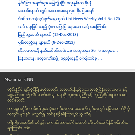
ႏိုင္ငံျခားအရက္မ်ား ေျမလွ်ိဳးၿပီး ေစ်းႏႈန္းက မိုးပ်ံ
ေဆာင္းရာသီ တြင္ အသားအေရ လွပ စိုေျပေစရန္
ဒီဇင္ဘာလ(၁၃)ရက္ေန ့ထုတ္ Hot News Weekly Vol 4 No 170
သင္ ေရးျခစ္ သည္႔ ပံုက ေျပာျပ ေနေသာ သင္႔ အေၾကာင္း
ျပည္သူ႔ေခတ္ ဂ်ာနယ္ (12-Dec-2013)
မြန္းတည့္ေန ဂ်ာနယ္ (8-Dec-2013)
အုိဘားမားတို႔ နယ္ဆင္မန္ဒလဲလား အသုဘမွာ Selfie အလွဓာ...
ျမန္မာကနူး ေလွေလွာ္အဖြဲ႕ ေရႊသုံးခုနွင့္ ေၾကးတစ္ခု ...
သတိျပဳရေတာ့မည့္ အိမ္နီးခ်င္း
Mizzima Newspaper Vol.2 No.44.
Myanmar CNN
PlanetEvening(11-Dec-2013)
ထိုင္းနို္င္ငံ ခ်င္းမိုင္ျမိဳ ့နယ္အတြင္း အသက္မျပည့္ေသးသည့္ မိန္းခေလးမ်ား နွင့္
မ်က္ႏွာမွာ အလံပံုစံငယ္ ေဆးျခယ္အားေပးမႈ ေခတ္စားလာ
ေငြေၾကးေပး၍ လိင္ဆက္ဆံသူ အရာရွိ-ဘုရားလူၾကီးနွင့္ လူၾကီးပိုင္းမ်ား အားစ
New light of Myanmar သတင္းစာ 11.12.2013
တင္ဖမ္းဆီး
ေၾကးမုံ သတင္းစာ 11.12.2013
တာေမြအ၀ိုင္း လမ္းငါးခြဆံု ခံုးေက်ာ္တံတား ေဆာက္လုပ္ရာတြင္ ေျမေအာက္ရွိ ပို
ျမန္မာ့အလင္း သတင္းစာ 11.12.2013
က္လိုင္းမ်ားႏွင့္ မလြတ္၍ တစ္ႏွစ္ခြဲခန္႔ၾကာမည္ဟု သိရ
တျခားႏုိင္ငံမ်ားတြင္ မလုပ္သင့္ေသာ ရိုင္းရာက်သည့္ အ...
မၿဖိဳးၿဖိဳးေအာင္၏ ခင္ပြန္း ေက်ာင္းသားေခါင္းေဆာင္ ကိုလင္းထက္ႏိုင္ ဖမ္းဆီးခံ
ရေၾကာင္း သိရ
ငါး ဦးလွ်င္ ေလးဦး က လက္မထပ္ ခင္ လိင္ ကိစၥ အေတြ ့...