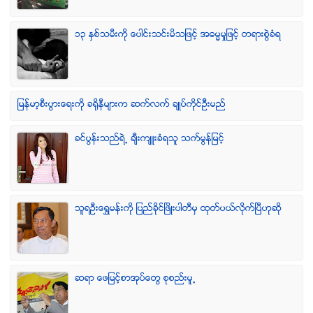
၁၃ ႏွစ္သမီးကို ေပါင္းသင္းမိသျဖင့္ အဓမၼမႈျဖင့္ တရားစြဲခံရ
ျမန္မာ့စီးပြားေရးကို ခရိုနီမ်ားက ဆက္လက္ ခ်ဳပ္ကိုင္ဥိီးမည္
ခင္ပြန္းသည္ရဲ႕ ခ်ီးက်ဴးခံရသူ သက္မြန္ျမင့္
သူရဦးေရႊမန္းကို ျပည္ခိုင္ျဖိဳးပါတီမွ ထုတ္ပယ္လိုက္ျပီဟုဆို
ဆရာ ေဖျမင့္စာအုပ္ေတြ စုစည္းမူ႕