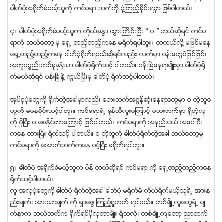
ဓါတ္ပံုအရိုက္ခံမယ့္သူကို ကင္မရာ ဘက္ကို ငံု႔ၾကည့္ခိုင္းရမွာ ျဖစ္ပါတယ္။
၄။ ဓါတ္ပံုအရုိက္ခံမယ့္သူက ကိုယ္ခႏၶာ ထြားႀကိဳင္းၿပီး “ ဝ ” တယ္ဆိုရင္ ကင္မ
ရာကို ဘယ္ေတာ့ မွ ေရွ႕ တည့္တည့္ကေန မရိုက္ရပါဘူး။ တကယ္လို႔ မျဖစ္မေန
ေရွ႕တည့္တည့္ကေန ဓါတ္ပံုရိုက္ရမယ္ဆိုရင္လည္း လက္မွာ ပန္းေတြပဲျဖစ္ျဖစ္၊
အကူပစၥည္းတစ္ခုခုနဲ႔သာ ဓါတ္ပံုရုိက္သင့္ ပါတယ္။ ပန္းၿခံေနရာမ်ိဳးမွာ ဓါတ္ပံုရုိ
က္မယ္ဆိုရင္ ပန္းၿခံဳနဲ႔ ကြယ္ၿပီးမွ ဓါတ္ပံု ရုိက္သင့္ပါတယ္။
အုပ္စုပံုေတြကို ရုိက္တဲ့အခါမွာလည္း ေဘးဘက္အစြန္ဆံုးေနရာေတြမွာ ဝ တဲ့သူေ
တြကို မေနခိုင္းသင့္ပါဘူး။ ကင္မရာရဲ႕ မွန္ဘီလူးေၾကာင့္ ေဘးဘက္မွာ ရွိတဲ့လူ
ကို ပိုၿပီး ဝ ေစႏိုင္တာေၾကာင့္ ျဖစ္ပါတယ္။ ကင္မရာကို အနည္းငယ္ အေပၚစီး
ကေန ထားၿပီး ရုိက္သင့္ ပါတယ္။ ဝ တဲ့သူကို ဓါတ္ပံုရုိက္တဲ့အခါ ဘယ္ေတာ့မွ
ကင္မရာကို ေအာက္ဘက္ကေန ပင့္ၿပီး မရုိက္ရပါဘူး။
၅။ ဓါတ္ပံု အရုိက္ခံမယ့္သူက ပိန္ တယ္ဆိုရင္ ကင္မရာ ကို ေရွ႕တည့္တည့္ကေန
ရိုက္သင့္ပါတယ္။
လူ အလွပံုေတြကို ဓါတ္ပံု ရိုက္တဲ့အခါ ဓါတ္ပံု မရိုက္မီ ကိုယ္ရုိက္မယ့္သူရဲ႕ အားန
ည္းခ်က္၊ အားသာခ်က္ ကို ရွာေဖြ ၾကည့္႐ႈတတ္ ရပါမယ္။ တစ္ခ်ိဳ႕လူေတြရဲ႕ မ်
က္ႏွာက ဘယ္ဘက္က ရိုက္ရင္ပိုလွတာမ်ိဳး ရွိသလို၊ တစ္ခ်ိဳ႕က်ေတာ့ ညာဘက္