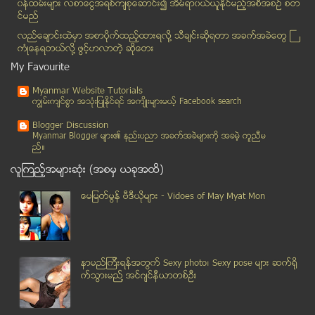
၀န္ထမ္းမ်ား လစာေငြအရစ္က်စုေဆာင္း၍ အိမ္ရာ၀ယ္ယူႏုိင္မည့္အစီအစဥ္ စတ
ေမာင္ေတာနယ္စပ္ ညမထြက္ရအမိန္႔ (၁၀) ႀကိမ္ေျမာက္ ဆက္လ...
င္မည္
ဘိန္းႏွင့္ စိတ္ႂကြေဆးျဖတ္လုိက အေရးယူျခင္း မခံရေအာင...
လည္ေခ်ာင္းထဲမွာ အစာပိုက္ထည့္ထားရလုိ႔ သီခ်င္းဆုိရတာ အခက္အခဲေတြ ႀ
B.Tech သင္တန္း ရပ္နားရန္ ပညာေရးလုပ္ငန္း အဖြဲ႕ ေဆြး...
ကံဳေနရတယ္လို႔ ဖြင့္ဟလာတဲ့ ဆုိေတး
လူ႕ဂုဏ္သိကၡာ ခ်ဳိးႏွိမ္ရန္ သံေျခခ်င္းမ်ားကို အသံုး...
My Favourite
အသက္ဘယ္ေလာက္ ရွည္မလဲဆိုတာ အေရျပားက ေျပာလိမ့္မယ္
Myanmar Website Tutorials
ၿမိတ္ၿမိဳ႕တြင္ မူးယစ္ေဆး၀ါးမ်ား ဖမ္းဆီးရမိ
ကၽြမ္းက်င္စြာ အသုံးျပဳႏုိင္ရင္ အက်ိဳးမ်ားမယ့္ Facebook search
တရားလုိကေန တရားခံ ျပန္ျဖစ္တဲ့ သတ္ပစ္မည္ဟု ျခိမ္းေျ...
Blogger Discussion
ယမ္းေငြ႕ေ၀ဆဲ မန္စီနယ္
Myanmar Blogger မ်ား၏ နည္းပညာ အခက္အခဲမ်ားကုိ အခမဲ့ ကူညီမ
ည္။
ေဖာင္ၾကီး သင္တန္း လံုး၀ ဖ်က္သိမ္းသင့္ဟု ပညာေရးအသို...
လူၾကည့္အမ်ားဆုံး (အစမွ ယခုအထိ)
သမုိင္းထဲကရန္ကုန္တကၠသုိလ္ ျပန္လည္ႏုိးထခ်ိန္
အာ​ဏာ​႐ွင္​စ​နစ္​ေၾကာင့္ ​ျမန္​မာ့​က်န္း​မာ​ေရး ​အ...
ေမျမတ္မြန္ ဗီဒီယုိမ်ား - Vidoes of May Myat Mon
တုိင္းေဒသႀကီးႏွင့္ ျပည္နယ္လႊတ္ေတာ္မ်ား တာ၀န္မေက်ေသးပါ
ဒီဇင္ဘာ (၁၄) ရက္ေန႔ထုတ္ Net Guid Journal Vol. 3, N...
မြတ္ဆလင္အမ်ားကို ၃ မ်ဳိး ၃ စား ခြဲထုတ္လိုက္ေသာ ေအာ...
နာမည္ၾကီးရန္အတြက္ Sexy photo၊ Sexy pose မ်ား ဆက္ရို
ေက်ာင္းသားေလးေယာက္ ေပ်ာက္လို႔ရွာ တရားခံက ဆီးဂိမ္းျဖစ္
က္သြားမည္႔ အင္ဂ်င္နီယာတစ္ဦး
စကၤာပူ ဆူပူအၾကမ္းဖက္မူ အိႏၵိယ အလုပ္သမား ၂၄ ဦး တရာ...
လည္ပင္းေၾကးကြင္းဝတ္ ကယန္းတိုင္းရင္းသားမ်ား ေနရပ္တြ...