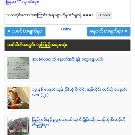
ျမန္မာ IT လူငယ္မ်ား
သက္ဆုိင္ေသာ အေၾကာင္းအရာမ်ား ပုိမုိဖတ္ရႈရန္ ===>
IT-news
Home
« ယခင္စာမ်က္ႏွာ
ေနာက္စာမ်က္ႏွာ »
တစ္ပါတ္အတြင္း လူၾကည့္အမ်ားဆံုး
အပစ္ရပ္ေရးကို ေနာက္အစိုးရနဲ႔ ေဆြးေႏြးမယ္။
၁၃ ႏွစ္ ေက်ာင္းသူနဲ႕ဗီဒီယို ရိုက္ျပီး အြန္လိုင္း တင္တဲ့ ေက်ာင္း
သား ( ၂ )
ျပည္လမ္းႏွင့္ ဥကၠလာလမ္းဆုံ မီးပြိဳင့္အနီး ယာဥ္သုံးစီးဆင့္တို
က္မႈျဖစ္ပြား