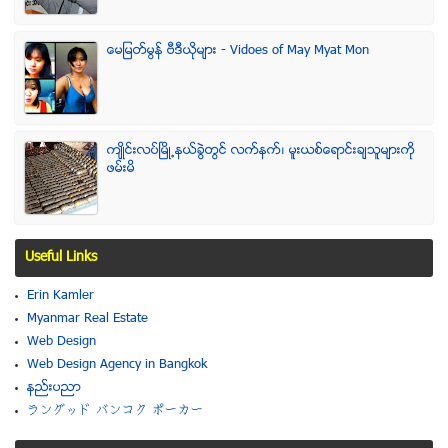
ေမျမတ္မြန္ ဗီဒီယုိမ်ား - Vidoes of May Myat Mon
က်ဳိင္းလပ္ၿမိဳ႕နယ္ခြဲတြင္ လက္နက္၊ မူးယစ္ေရာင္းခ်သူမ်ားကို
ဖမ္းမိ
Useful Links
Erin Kamler
Myanmar Real Estate
Web Design
Web Design Agency in Bangkok
နည္းပညာ
ラングッド バンコク ポーカー