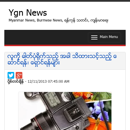
Ygn News
Myanmar News, Burmese News, ရန္ကုန္ သတင္း, က်န္းမာေရး
Main Menu
T
o
g
g
လူကို ဓါတ္ပံုရုိက္သည့္ အခါ သိထားသင့္သည့္ ေ
l
ဆာင္ရန္၊ ေရွာင္ရန္မ်ား
e
n
a
v
ပုိ႔စ္တင္ခ်ိန္
- 12/11/2013 07:45:00 AM
i
g
a
t
i
o
n