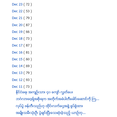
Dec 23
( 72 )
Dec 22
( 53 )
Dec 21
( 79 )
Dec 20
( 87 )
Dec 19
( 66 )
Dec 18
( 73 )
Dec 17
( 87 )
Dec 16
( 81 )
Dec 15
( 60 )
Dec 14
( 69 )
Dec 13
( 79 )
Dec 12
( 93 )
Dec 11
( 73 )
ႏိုင္ငံေရး အက်ဥ္းသား ၄၀ ေက်ာ္ လႊတ္ေပး
ဘဂၤလားေဒ့ရွ္အစုိးရက အတုိက္အခံပါတီေခါင္းေဆာင္ကုိ ႀက...
လုပ္ပြဲ ဖန္တီးသည္ဟု ထိုင္းလက္ေ၀ွ႔အဖြဲ႔ စြပ္စြဲထား
အမ်ိဳးသမီးသံုးဦး ပဲြခ်င္းၿပီးေသဆံုးခဲ့သည့္ ယာဥ္တု...