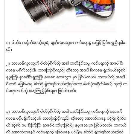
၁။ ဓါတ္ပံု အရုိက္ခံမယ့္သူရဲ႕ မ်က္လံုးေတြက ကင္မရာနဲ႔ အျမင့္ ျခင္းတူညီရပါမ
ယ္။
၂။ သာမာန္လူေတြကို ဓါတ္ပံုရုိက္တဲ့ အခါ တတ္ႏိုင္သမွ် ကင္မရာကို အေပၚစီး
ကေန မရုိက္သင့္ပါ။ ဘာေၾကာင့္လည္း ဆိုေတာ့ အေပၚစီးကေန ရုိက္မယ္ဆိုရင္
နဖူးႀကီး ႏွာေခါင္းရွည္ၿပီး ေမးေစ့ ေသးသြား မွာ ျဖစ္ပါတယ္။ တကယ္လို႔ အေပၚ
စီးကပဲ မျဖစ္မေန ဓါတ္ပံု ရုိက္ခ်င္တယ္ဆိုရင္ေတာ့ ဓါတ္ပံုအရုိက္ခံမယ့္ သူကို က
င္မရာဘက္ကို ေမာ့ၾကည့္ခုိင္းရမွာ ျဖစ္ပါတယ္။
၃။ သာမာန္လူေတြကို ဓါတ္ပံုရုိက္တဲ့ အခါ တတ္ႏိုင္သမွ် ကင္မရာကို ေအာက္
ကေန ပင့္မရုိက္သင့္ပါ။ ဘာေၾကာင့္လည္း ဆိုေတာ့ ေအာက္ကေန ပင့္ၿပီး ရိုက္မ
ယ္ ဆိုရင္ ေမးရိုးႀကီးၿပီး ႏွာေခါင္းတိုမွာျဖစ္ၿပီး နဖူးေသးမွာ ျဖစ္ပါတယ္။ တကယ္
လို႔ ေအာက္ကေနပဲ ကင္မရာကို မျဖစ္မေန ပင့္ၿပီးမွ ဓါတ္ပံု ရုိက္ခ်င္တယ္ဆိုရင္