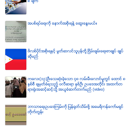
၈ ခ်က္
အပစ္ရပ္ေရးကို ေနာက္အစိုးရနဲ႔ ေဆြးေႏြးမယ္။
ဖိလစ္ပိုင္အစိုးရႏွင့္ မြတ္ဆလင္သူပုန္တို႔ ၿငိမ္းခ်မ္းေရးစာခ်ဳပ္ ခ်ဳပ္
ဆိုမည္
ကေလး(၁၃)ဦးေသဆံုးခဲ့ေသာ ၄၈ လမ္းမီးေလာင္မႈတြင္ ေထာင္ ၈
ႏွစ္စီ ခ်မွတ္ခံရသည့္ ဗလီဆရာ ႏွစ္ဦး ဥပေဒအတိုင္း အထက္တ
ရားရံုးအဆင့္ဆင့္သို႔ အယူခံဆက္တက္မည္ (video)
ဘာသာေရးဥပေဒၾကမ္းကို ျပန္ရုတ္သိမ္းဖို႔ အေမရိကန္ေကာ္မရွင္
တိုက္တြန္း