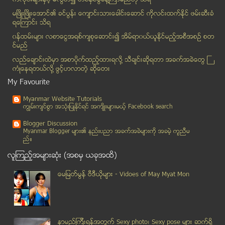
ျငိမ္းခ်မ္းေရးလက္မွတ္ ေရးထိုးရာတြင္အမွန္တရားကို ေဖ...
မၿဖိဳးၿဖိဳးေအာင္၏ ခင္ပြန္း ေက်ာင္းသားေခါင္းေဆာင္ ကိုလင္းထက္ႏိုင္ ဖမ္းဆီးခံ
ရေၾကာင္း သိရ
အေမရိကန္ ဒဏ္ခတ္အေရးယူမႈ နားလည္မႈလြဲမွားေၾကာင္း Asi...
၀န္ထမ္းမ်ား လစာေငြအရစ္က်စုေဆာင္း၍ အိမ္ရာ၀ယ္ယူႏုိင္မည့္အစီအစဥ္ စတ
တ႐ုတ္ေခါင္းေဆာင္ေတြနဲ႔ လိင္အ႐ႈပ္ေတာ္ပံုကိစၥ က်န္ဇီ...
င္မည္
ေဆာက္လုပ္ေရးေခ်းေငြမ်ားေပးမည့္ ဘဏ္သစ္တစ္ခု ဇန္န၀ါရ...
လည္ေခ်ာင္းထဲမွာ အစာပိုက္ထည့္ထားရလုိ႔ သီခ်င္းဆုိရတာ အခက္အခဲေတြ ႀ
ဆီးဂိမ္း အမ်ိဳးသမီး မီတာ ၁ဝဝ ေရကူး ၿပိဳင္ပြဲ အျငင္...
ကံဳေနရတယ္လို႔ ဖြင့္ဟလာတဲ့ ဆုိေတး
ကမာၻ႕ကလပ္ခ်န္ပီယံဆီမီးပြဲအၿပီး ၿပိဳင္ဘက္ အသင္းသားေ...
My Favourite
ျမန္မာ့တပ္မေတာ္ အရာရွိႏွင့္ ျမန္မာကုမၸဏီ သုံးခုကို...
Myanmar Website Tutorials
ေနျပည္ေတာ္ ဆီးဂိမ္းကို ႏိုင္ငံျခား ဧည့္သည္မ်ား အံၾသ
ကၽြမ္းက်င္စြာ အသုံးျပဳႏုိင္ရင္ အက်ိဳးမ်ားမယ့္ Facebook search
ျမန္မာ့တပ္မေတာ္ အရာရွိႏွင့္ ျမန္မာကုမၸဏီ သုံးခုကို...
Blogger Discussion
ေနျပည္ေတာ္ တေစၧၿမိဳ႕ထက္ နည္းနည္း သာလာၿပီ
Myanmar Blogger မ်ား၏ နည္းပညာ အခက္အခဲမ်ားကုိ အခမဲ့ ကူညီမ
ည္။
က်ပ္သံုးေသာင္းက်သင့္ကာ အခ်ိန္ ၁၂ နာရီၾကာျမင့္မည့္ ...
လူၾကည့္အမ်ားဆုံး (အစမွ ယခုအထိ)
ျမန္မာႏိုင္ငံႏွင့္ တာ၀န္ယူတတ္ေသာ မိတ္ေဆြမ်ား
ျမန္မာတပ္မေတာ္သားမ်ား စိတ္ထားေျပာင္းရန္ ၿဗိတိန္ သင...
ေမျမတ္မြန္ ဗီဒီယုိမ်ား - Vidoes of May Myat Mon
ေျမပုံၿမိဳ႕နယ္သုိ႔ ၀င္ေရာက္လာေသာ ဘဂၤလားေဒ့ရွ္ႏုိင္...
ၫွိႏိႈင္းမႈမ်ား အဆင္မေျပေသာေၾကာင့္ ကိုရီးယားႏိုင္င...
၂၀၁၄ တြင္က်င္းပမည့္ အာဆီယံ ဆန္းမစ္အတြက္ ဘီအမ္ဒဗလ်ဴ...
နာမည္ၾကီးရန္အတြက္ Sexy photo၊ Sexy pose မ်ား ဆက္ရို
ကြမ္းလုံတြင္ ခ်ိန္ကိုက္ဗုံးေပါက္၍ တပ္မေတာ္သားတစ္ဦ...