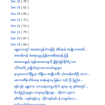
Dec 26
( 78 )
Dec 25
( 62 )
Dec 24
( 85 )
Dec 23
( 72 )
Dec 22
( 53 )
Dec 21
( 79 )
Dec 20
( 87 )
Dec 19
( 66 )
မႏၲေလးတြင္ အေအးလြန္ကဲသျဖင့္ အိမ္ရာမဲ့ အမ်ဳိးသားတစ္...
အေမရိကန္ အေရးယူမႈ ျမန္မာအစိုးရတုန္႕ျပန္
အားေပးမႈနွင့္ တြန္းအားေပးမႈကို ခြဲျခားျမင္နိုင္ရဲ႕လား
လိင္အဂၤါ(၂)မ်ဳိးပါသူကေလးငယ္ေမြးဖြား
နယူးေယာက္ၿမိဳ႕မွာ အိႏၵိယ အမ်ဳိးသမီး သံတမန္တစ္ဦး တက...
မေလးထိန္းသိမ္းေရး စခန္းမ်ားမွ ျမန္မာ ၁၄၆ ဦး ျပည္ေ...
ရန္ကုန္၊ မႏၲေလး သာသနာ့တကၠသိုလ္ မ်ားမွ ၁၉ ႏွစ္အတြင္...
မိဘျပည္သူမ်ား ဘာမွမပူပါနဲ႔ခဗ်ာ... ဆိုတာ သူေလ
ဆီးဂိမ္း ၊ ေနာ္အုန္းလွ ၊ စိုင္းေနာ္ခမ္း နဲ.တရုတ္ေက...