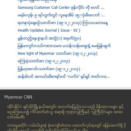
လႈပ္ေလျမဳပ္ေလပညာေရး
Samsung Customer Call Center ဖုန္းလိုင္း ကို စတင္ ...
မရမ္းကုန္း ၉ ရပ္ကြက္တြင္ လူေနအိမ္ ၁၅ လုံးမီးေလာင္ ...
ရတနာပံုေန႔စဥ္သတင္းစာ (၁၉-၁၂-၂၀၁၃) ၾကာသပေတးေန႔
Health Updates Journal ( Issue - 92 )
မြန္းတည့္ေနဂ်ာနယ္ အတြဲ(၁) အမွတ္(၅၁)
ျမန္မာကြင္းလယ္ကစားသမား မသန္းသန္းေထြးနဲ႔ ေမးျမန္းခ်က္
New light of Myanmar သတင္းစာ (၁၉-၁၂-၂၀၁၃)
ေၾကးမုံသတင္းစာ (၁၉-၁၂-၂၀၁၃)
ျမန္မာ့အလင္းသတင္းစာ (၁၉-၁၂-၂၀၁၃)
ဆန္ခါတင္ အကယ္ဒမီစာရင္းဝင္ ‘လက္ပံ’ ႐ုပ္ရွင္ ဇာတ္ကား...
အမ်ိဳးသမီး စြမ္းေဆာင္ရွင္မ်ား အသင္း ဒု ဥကၠ႒ ေဒၚသက္...
ရွမ္းျပည္နယ္အတြင္း အစိုးရႏွင့္ တိုင္းရင္းသားလက္နက္...
Myanmar CNN
၂၀၁၄ ႏွစ္ဆန္းမွာ ျပဳလုပ္ၾကမယ့္ ေက်ာ္ၾကားသူတို႔ရဲ႕ ...
ထိုင္းနို္င္ငံ ခ်င္းမိုင္ျမိဳ ့နယ္အတြင္း အသက္မျပည့္ေသးသည့္ မိန္းခေလးမ်ား နွင့္
ခ်စ္စရာ ည၀တ္အက်ႍေလးေတြ
ေငြေၾကးေပး၍ လိင္ဆက္ဆံသူ အရာရွိ-ဘုရားလူၾကီးနွင့္ လူၾကီးပိုင္းမ်ား အားစ
အေၾကာတက္ ျခင္းႏွင့္ ကန္စြန္းရြက္
တင္ဖမ္းဆီး
ျမန္မာ ႏွင့္ ဂ်ပန္ ဗီဇာ ကင္းလြတ္ခြင့္အတြက္ ႏွစ္ႏို...
တာေမြအ၀ိုင္း လမ္းငါးခြဆံု ခံုးေက်ာ္တံတား ေဆာက္လုပ္ရာတြင္ ေျမေအာက္ရွိ ပို
စင္ကာပူ အိႏၵိယရပ္ကြက္ ဆူပူမႈတြင္ ပါဝင္သူ ၅၃ ဦးကို...
က္လိုင္းမ်ားႏွင့္ မလြတ္၍ တစ္ႏွစ္ခြဲခန္႔ၾကာမည္ဟု သိရ