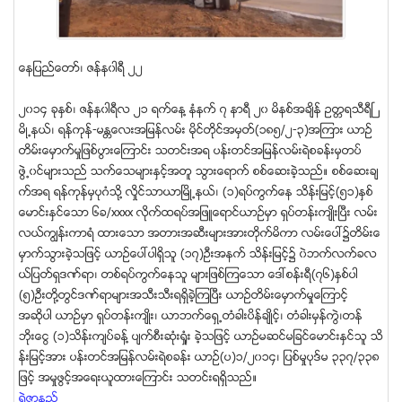
ေနျပည္ေတာ္၊ ဇန္န၀ါရီ ၂၂
၂၀၁၄ ခုႏွစ္၊ ဇန္န၀ါရီလ ၂၁ ရက္ေန႔ နံနက္ ၇ နာရီ ၂၀ မိနစ္အခ်ိန္ ဥတၱရသီရီၿ
မိဳ႕နယ္၊ ရန္ကုန္-မႏၲေလးအျမန္လမ္း မိုင္တိုင္အမွတ္(၁၈၅/၂-၃)အၾကား ယာဥ္
တိမ္းေမွာက္မႈျဖစ္ပြားေၾကာင္း သတင္းအရ ပန္းတင္အျမန္လမ္းရဲစခန္းမွတပ္
ဖြဲ႕၀င္မ်ားသည္ သက္ေသမ်ားႏွင့္အတူ သြားေရာက္ စစ္ေဆးခဲ့သည္။ စစ္ေဆးခ်
က္အရ ရန္ကုန္မွပုဂံသို႔ လႈိင္သာယာၿမိဳ႕နယ္၊ (၁)ရပ္ကြက္ေန သိန္းျမင့္(၅၁)ႏွစ္
ေမာင္းႏွင္ေသာ ၆ခ/xxxx လိုက္ထရပ္အျဖဴေရာင္ယာဥ္မွာ ရွပ္တန္းက်ဳိးၿပီး လမ္း
လယ္ကၽြန္းကာရံ ထားေသာ အတားအဆီးမ်ားအားတိုက္မိကာ လမ္းေပၚ၌တိမ္းေ
မွာက္သြားခဲ့သျဖင့္ ယာဥ္ေပၚပါရွိသူ (၁၇)ဦးအနက္ သိန္းျမင့္၌ ၀ဲဘက္လက္ခလ
ယ္ျပတ္ရွဒဏ္ရာ၊ တစ္ရပ္ကြက္ေနသူ မ်ားျဖစ္ၾကေသာ ေဒၚစန္းရီ(၇၆)ႏွစ္ပါ
(၅)ဦးတို႔တြင္ဒဏ္ရာမ်ားအသီးသီးရရွိခဲ့ၾကၿပီး ယာဥ္တိမ္းေမွာက္မႈေၾကာင့္
အဆိုပါ ယာဥ္မွာ ရွပ္တန္းက်ဳိး၊ ယာဘက္ေရွ႕တံခါးပိန္ခ်ဳိင့္၊ တံခါးမွန္ကြဲ၊တန္
ဘိုးေငြ (၁)သိန္းက်ပ္ခန္႔ ပ်က္စီးဆံုး႐ႈံး ခဲ့သျဖင့္ ယာဥ္မဆင္မျခင္ေမာင္းႏွင္သူ သိ
န္းျမင့္အား ပန္းတင္အျမန္လမ္းရဲစခန္း ယာဥ္(ပ)၁/၂၀၁၄၊ ျပစ္မႈပုဒ္မ ၃၃၇/၃၃၈
ျဖင့္ အမႈဖြင့္အေရးယူထားေၾကာင္း သတင္းရရွိသည္။
ရဲဇာနည္