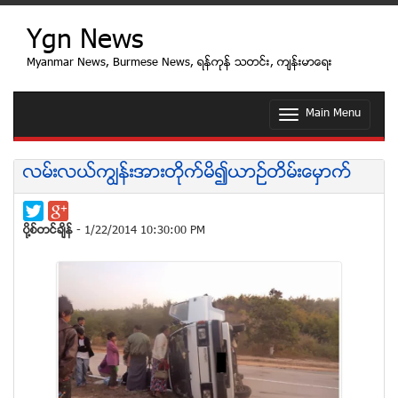
Ygn News
Myanmar News, Burmese News, ရန္ကုန္ သတင္း, က်န္းမာေရး
Main Menu
T
o
g
g
လမ္းလယ္ကၽြန္းအားတိုက္မိ၍ယာဥ္တိမ္းေမွာက္
l
e
n
a
ပုိ႔စ္တင္ခ်ိန္
- 1/22/2014 10:30:00 PM
v
i
g
a
t
i
o
n