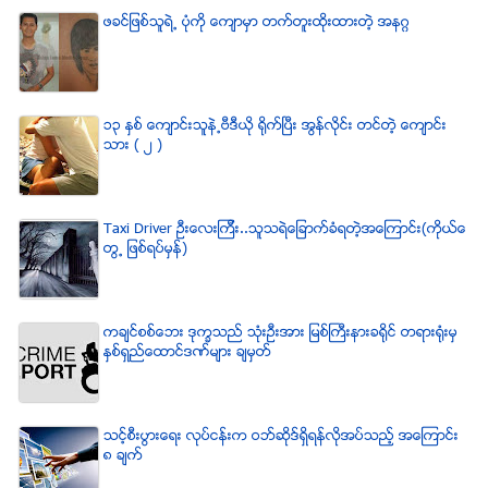
ဖခင္ျဖစ္သူရဲ႕ ပံုကို ေက်ာမွာ တက္တူးထိုးထားတဲ့ အနဂၢ
၁၃ ႏွစ္ ေက်ာင္းသူနဲ႕ဗီဒီယို ရိုက္ျပီး အြန္လိုင္း တင္တဲ့ ေက်ာင္း
သား ( ၂ )
Taxi Driver ဦးေလးၾကီး..သူသရဲေျခာက္ခံရတဲ့အေၾကာင္း(ကိုယ္ေ
တြ႕ ျဖစ္ရပ္မွန္)
ကခ်င္စစ္ေဘး ဒုကၡသည္ သံုးဦးအား ျမစ္ႀကီးနားခရိုင္ တရားရံုးမွ
ႏွစ္ရွည္ေထာင္ဒဏ္မ်ား ခ်မွတ္
သင့္စီးပြားေရး လုပ္ငန္းက ဝဘ္ဆိုဒ္ရွိရန္လိုအပ္သည့္ အေၾကာင္း
၈ ခ်က္