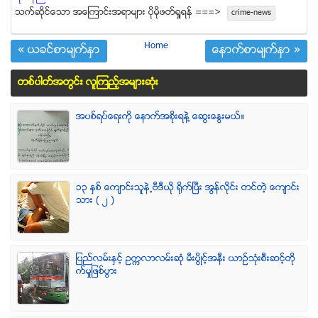
သက္ဆုိင္ေသာ အေၾကာင္းအရာမ်ား ပုိမုိဖတ္ရႈရန္ ===>
crime-news
Home
« ယခင္စာမ်က္ႏွာ
ေနာက္စာမ်က္ႏွာ »
တစ္ပါတ္အတြင္း လူၾကည့္အမ်ားဆံုး
အပစ္ရပ္ေရးကို ေနာက္အစိုးရနဲ႔ ေဆြးေႏြးမယ္။
၁၃ ႏွစ္ ေက်ာင္းသူနဲ႕ဗီဒီယို ရိုက္ျပီး အြန္လိုင္း တင္တဲ့ ေက်ာင္း
သား ( ၂ )
ျပည္လမ္းႏွင့္ ဥကၠလာလမ္းဆုံ မီးပြိဳင့္အနီး ယာဥ္သုံးစီးဆင့္တို
က္မႈျဖစ္ပြား