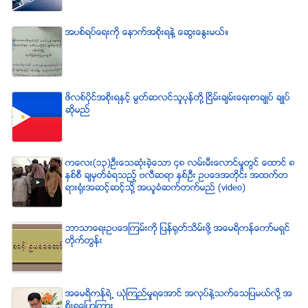
အပစ္ရပ္ေရးကို ေနာက္အစိုးရနဲ႔ ေဆြးေႏြးမယ္။
ဖိလစ္ပိုင္အစိုးရႏွင့္ မြတ္ဆလင္သူပုန္တို႔ ၿငိမ္းခ်မ္းေရးစာခ်ဳပ္ ခ်ဳပ္
ဆိုမည္
ကေလး(၁၃)ဦးေသဆံုးခဲ့ေသာ ၄၈ လမ္းမီးေလာင္မႈတြင္ ေထာင္ ၈
ႏွစ္စီ ခ်မွတ္ခံရသည့္ ဗလီဆရာ ႏွစ္ဦး ဥပေဒအတိုင္း အထက္တ
ရားရံုးအဆင့္ဆင့္သို႔ အယူခံဆက္တက္မည္ (video)
ဘာသာေရးဥပေဒၾကမ္းကို ျပန္ရုတ္သိမ္းဖို႔ အေမရိကန္ေကာ္မရွင္
တိုက္တြန္း
အေမရိကန္ရဲ႕ ယံုၾကည္မႈရေအာင္ အလုပ္နဲ႔သက္ေသျပမယ္လုိ႔ အ
စုိးရေျပာၾကား