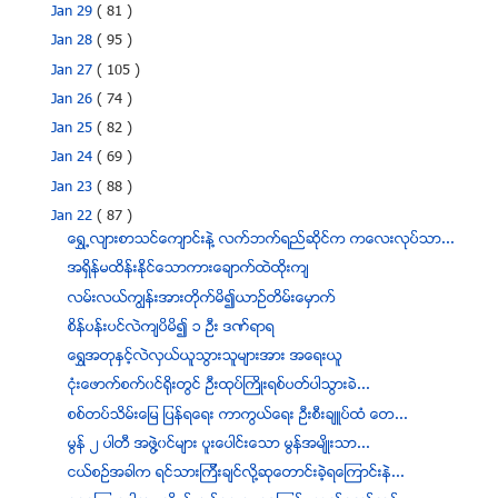
Jan 29
( 81 )
Jan 28
( 95 )
Jan 27
( 105 )
Jan 26
( 74 )
Jan 25
( 82 )
Jan 24
( 69 )
Jan 23
( 88 )
Jan 22
( 87 )
ေရႊ႕လ်ားစာသင္ေက်ာင္းနဲ႔ လက္ဘက္ရည္ဆိုင္က ကေလးလုပ္သာ...
အရွိန္မထိန္းႏိုင္ေသာကားေခ်ာက္ထဲထိုးက်
လမ္းလယ္ကၽြန္းအားတိုက္မိ၍ယာဥ္တိမ္းေမွာက္
စိန္ပန္းပင္လဲက်ပိမိ၍ ၁ ဦး ဒဏ္ရာရ
ေရႊအတုႏွင့္လဲလွယ္ယူသြားသူမ်ားအား အေရးယူ
ငံုးေဖာက္စက္၀င္ရိုးတြင္ ဦးထုပ္ႀကိဳးရစ္ပတ္ပါသြားခဲ...
စစ္တပ္သိမ္းေျမ ျပန္ရေရး ကာကြယ္ေရး ဦးစီးခ်ဴပ္ထံ ေတ...
မြန္ ၂ ပါတီ အဖြဲ႔၀င္မ်ား ပူးေပါင္းေသာ မြန္အမ်ိဳးသာ...
ငယ္စဥ္အခါက ရင္သားၾကီးခ်င္လို႔ဆုေတာင္းခဲ့ရေၾကာင္းနဲ...