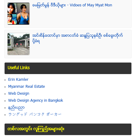
ေမျမတ္မြန္ ဗီဒီယုိမ်ား - Vidoes of May Myat Mon
အင္းစိန္ေထာင္မွာ အစာငတ္ခံ ဆႏၵျပသူႏွစ္ဦး စစ္ေခြးတုိက္
ပုိ႔ခံရ
Useful Links
Erin Kamler
Myanmar Real Estate
Web Design
Web Design Agency in Bangkok
နည္းပညာ
ラングッド バンコク ポーカー
တစ္လအတြင္း လူၾကည္႔အမ်ားဆံုး