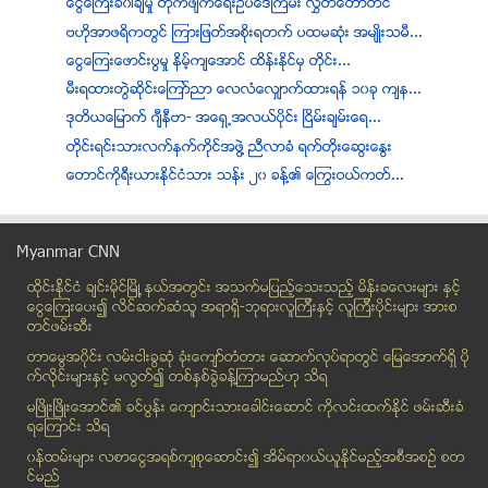
ေငြေၾကးခ၀ါခ်မႈ တိုက္ဖ်က္ေရးဥပေဒၾကမ္း လႊတ္ေတာ္တင္
ဗဟိုအာဖရိကတြင္ ၾကားျဖတ္အစိုးရတက္ ပထမဆုံး အမ်ဳိးသမီ...
ေငြေၾကးေဖာင္းပြမႈ နိမ့္က်ေအာင္ ထိန္းႏိုင္မွ တိုင္း...
မီးရထားတြဲဆိုင္းေၾကာ္ညာ ေလလံေလွ်ာက္ထားရန္ ၁၀ခု က်န...
ဒုတိယေျမာက္ ဂ်ီနီဗာ- အေရွ႕အလယ္ပိုင္း ၿငိမ္းခ်မ္းေရ...
တိုင္းရင္းသားလက္နက္ကိုင္အဖြဲ႔ ညီလာခံ ရက္တိုးေဆြးေႏြး
ေတာင္ကုိရီးယားႏုိင္ငံသား သန္း ၂၀ ခန္႔၏ ေႂကြးဝယ္ကတ္...
စိတ္ႂကြ႐ူးသြပ္ေဆးျပားမ်ား ဖမ္းဆီးရမိ
လိုင္စင္မဲ့ယာဥ္မ်ား ဖမ္းဆီးရမိ
Myanmar CNN
မိုးကုတ္တြင္ ဆိုင္ေရွ့ ကားပိတ္ရပ္ရာမွ စကားမ်ားျပီး...
ထိုင္းနို္င္ငံ ခ်င္းမိုင္ျမိဳ ့နယ္အတြင္း အသက္မျပည့္ေသးသည့္ မိန္းခေလးမ်ား နွင့္
မိုးကုတ္ေရႊဆိုင္ လုယက္မႈ တရားခံ မမိေသး
ေငြေၾကးေပး၍ လိင္ဆက္ဆံသူ အရာရွိ-ဘုရားလူၾကီးနွင့္ လူၾကီးပိုင္းမ်ား အားစ
အေရာင္မျပယ္ေသးသည့္ အစိမ္းရင့္ရင့္
တင္ဖမ္းဆီး
လက္ႏွစ္ဖက္မဲ့ ေရကူးခ်န္ပီယံ
တာေမြအ၀ိုင္း လမ္းငါးခြဆံု ခံုးေက်ာ္တံတား ေဆာက္လုပ္ရာတြင္ ေျမေအာက္ရွိ ပို
လယ္ယာေျမျပႆနာမ်ား ေျဖရွင္းမႈ ၿပီးစီးေၾကာင္း အစိုးရ...
က္လိုင္းမ်ားႏွင့္ မလြတ္၍ တစ္ႏွစ္ခြဲခန္႔ၾကာမည္ဟု သိရ
ဘတ္စ္ကားမ်ားအတုိင္ခံရဆံုးမွာ ယာဥ္စီးခပိုေတာင္းျခင္...
မၿဖိဳးၿဖိဳးေအာင္၏ ခင္ပြန္း ေက်ာင္းသားေခါင္းေဆာင္ ကိုလင္းထက္ႏိုင္ ဖမ္းဆီးခံ
ရေၾကာင္း သိရ
ဘန္ေကာက္တြင္ ေမွာင္ခုိသြင္းထားသည့္ လက္နက္ႏွင့္ ဗုံ...
၀န္ထမ္းမ်ား လစာေငြအရစ္က်စုေဆာင္း၍ အိမ္ရာ၀ယ္ယူႏုိင္မည့္အစီအစဥ္ စတ
ရန္ကုန္ေဆး႐ုံႀကီးအား ႏုိင္ငံ၏ စံျပေဆး႐ုံအျဖစ္ ေဆာင...
င္မည္