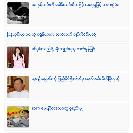
၁၃ ႏွစ္သမီးကို ေပါင္းသင္းမိသျဖင့္ အဓမၼမႈျဖင့္ တရားစြဲခံရ
ျမန္မာ့စီးပြားေရးကို ခရိုနီမ်ားက ဆက္လက္ ခ်ဳပ္ကိုင္ဥိီးမည္
ခင္ပြန္းသည္ရဲ႕ ခ်ီးက်ဴးခံရသူ သက္မြန္ျမင့္
သူရဦးေရႊမန္းကို ျပည္ခိုင္ျဖိဳးပါတီမွ ထုတ္ပယ္လိုက္ျပီဟုဆို
ဆရာ ေဖျမင့္စာအုပ္ေတြ စုစည္းမူ႕