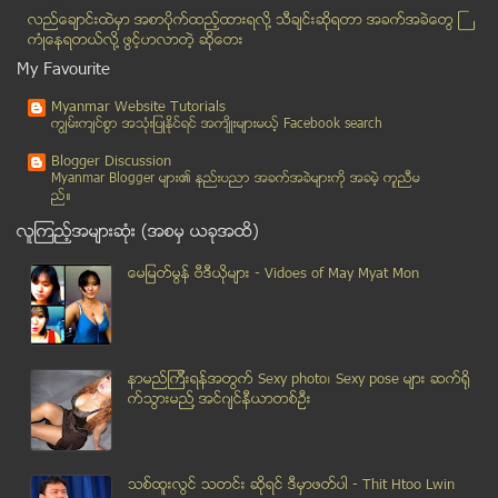
သန္းေခါင္စာရင္း ေကာက္ယူရာမွာ ဘယ္လို ကန္႔သတ္ခ်က္ေတြ...
လည္ေခ်ာင္းထဲမွာ အစာပိုက္ထည့္ထားရလုိ႔ သီခ်င္းဆုိရတာ အခက္အခဲေတြ ႀ
၁၃၀၀ျပည့္ အေရးေတာ္ပံုေန႔တြင္ က်ဆံုးခဲ့သည့္ အာဇာနည္...
ကံဳေနရတယ္လို႔ ဖြင့္ဟလာတဲ့ ဆုိေတး
ဒုတိယအႀကိမ္ အျပည္ျပည္ဆိုင္ရာ ေက်ာက္နဲ႔ ေက်ာက္မ်က္ရ...
My Favourite
ေငြစကၠဴ ရိုက္ထုတ္မႈ ေလ်ာ့ရန္ လိုအပ္
Myanmar Website Tutorials
အသက္၁၀ႏွစ္နဲ ့ အိမ္ေထာင္သည္ျဖစ္ခဲ့ရတဲ့ အီသီးအိုးပီ...
ကၽြမ္းက်င္စြာ အသုံးျပဳႏုိင္ရင္ အက်ိဳးမ်ားမယ့္ Facebook search
နည္းပညာဆန္းသစ္တီထြင္မွု တ႐ုတ္အစိုးရ အားေပး (video ...
Blogger Discussion
ျမန္မာသံရံုုး ဗံုုးခြဲရန္ၾကံသူ အဓိကေခါင္းေဆာင္ကိုု...
Myanmar Blogger မ်ား၏ နည္းပညာ အခက္အခဲမ်ားကုိ အခမဲ့ ကူညီမ
ည္။
ထိုင္းဆႏၵျပသမားေတြ အစိုးရ အရံရုံးေတြဆီ စုရုံးေရာက္ရွိ
လူၾကည့္အမ်ားဆုံး (အစမွ ယခုအထိ)
မသန္စြမ္းသူမ်ားအတြက္ ေရြးေကာက္ပြဲဥပေဒႏွင့္ မဲေပးေရ...
ပင္စင္စား ၅ ေသာင္းကို ဆင္းကတ္ ေရာင္းေပးမည္
ေမျမတ္မြန္ ဗီဒီယုိမ်ား - Vidoes of May Myat Mon
ဘရာဇီးမွာ ကမၻာဖလား ေဘာလုံးပြဲ အတြက္ ကြင္းေတြ မၿပီးေသး
လႈပ္မရတဲ့ ဥကၠ႒
အနာရြတ္ မျဖစ္ေအာင္ ကာကြယ္နည္မ်ား
နာမည္ၾကီးရန္အတြက္ Sexy photo၊ Sexy pose မ်ား ဆက္ရို
မိုးကုတ္ေရႊဆုိင္ႏွစ္ဆုိင္ ေရႊထည္ သိန္း၅၀၀၀နီးပါး လ...
က္သြားမည္႔ အင္ဂ်င္နီယာတစ္ဦး
အခ်မ္းသာဆံုး ၈၅ ဦး ဓနဥစၥာ လူ သန္းေပါင္း ၃,၅၀၀ ပို...
ျမန္မာ့စီးပြားေရး အလားအလာနဲ႔ စိန္ေခၚမႈမ်ား IMF ထုတ...
၂၀၁၄ သန္းေခါင္စာရင္းႏွင့္ မေက်လည္ေသးသည့္ မ်ိဳးႏြယ္...
သစ္ထူးလြင္ သတင္း ဆုိရင္ ဒီမွာဖတ္ပါ - Thit Htoo Lwin