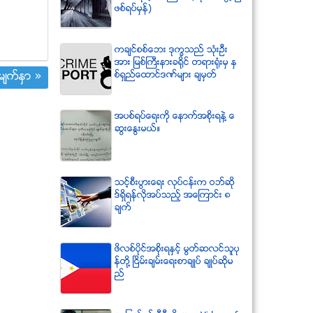
ဖစ္ရပ္မွန္)
ကခ်င္စစ္ေဘး ဒုကၡသည္ သံုးဦး
အား ျမစ္ႀကီးနားခရိုင္ တရားရံုးမွ ႏွ
စ္ရွည္ေထာင္ဒဏ္မ်ား ခ်မွတ္
်က္ႏွာ »
အပစ္ရပ္ေရးကို ေနာက္အစိုးရနဲ႔ ေ
ဆြးေႏြးမယ္။
သင့္စီးပြားေရး လုပ္ငန္းက ဝဘ္ဆို
ဒ္ရွိရန္လိုအပ္သည့္ အေၾကာင္း ၈
ခ်က္
ဖိလစ္ပိုင္အစိုးရႏွင့္ မြတ္ဆလင္သူပု
န္တို႔ ၿငိမ္းခ်မ္းေရးစာခ်ဳပ္ ခ်ဳပ္ဆိုမ
ည္