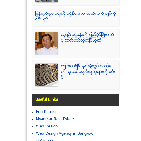
ျမန္မာ့စီးပြားေရးကို ခရိုနီမ်ားက ဆက္လက္ ခ်ဳပ္ကို
င္ဥိီးမည္
သူရဦးေရႊမန္းကို ျပည္ခိုင္ျဖိဳးပါတီ
မွ ထုတ္ပယ္လိုက္ျပီဟုဆို
က်ဳိင္းလပ္ၿမိဳ႕နယ္ခြဲတြင္ လက္န
က္၊ မူးယစ္ေရာင္းခ်သူမ်ားကို ဖမ္း
မိ
Useful Links
Erin Kamler
Myanmar Real Estate
Web Design
Web Design Agency in Bangkok
နည္းပညာ