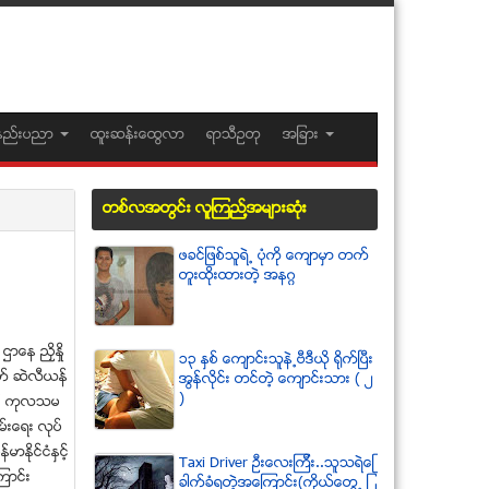
နည္းပညာ
ထူးဆန္းေထြလာ
ရာသီဥတု
အျခား
တစ္လအတြင္း လူၾကည္႔အမ်ားဆံုး
ဖခင္ျဖစ္သူရဲ႕ ပံုကို ေက်ာမွာ တက္
တူးထိုးထားတဲ့ အနဂၢ
ဌာေန ညႇိႏႈိ
၁၃ ႏွစ္ ေက်ာင္းသူနဲ႕ဗီဒီယို ရိုက္ျပီး
ဒက္ ဆဲလီယန္
အြန္လိုင္း တင္တဲ့ ေက်ာင္းသား ( ၂
)
္ငံ၏ ကုလသမ
မ္းေရး လုပ္
ႏိုင္ငံႏွင့္
Taxi Driver ဦးေလးၾကီး..သူသရဲေျ
ၾကာင္း
ခာက္ခံရတဲ့အေၾကာင္း(ကိုယ္ေတြ႕ ျ