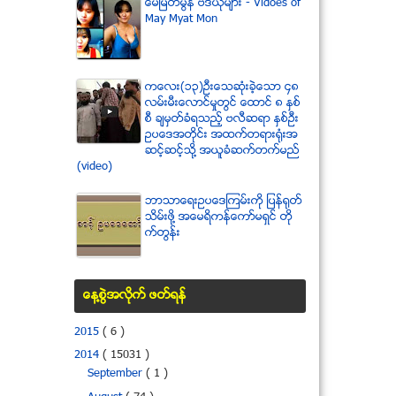
ေမျမတ္မြန္ ဗီဒီယုိမ်ား - Vidoes of
May Myat Mon
ကေလး(၁၃)ဦးေသဆံုးခဲ့ေသာ ၄၈
လမ္းမီးေလာင္မႈတြင္ ေထာင္ ၈ ႏွစ္
စီ ခ်မွတ္ခံရသည့္ ဗလီဆရာ ႏွစ္ဦး
ဥပေဒအတိုင္း အထက္တရားရံုးအ
ဆင့္ဆင့္သို႔ အယူခံဆက္တက္မည္
(video)
ဘာသာေရးဥပေဒၾကမ္းကို ျပန္ရုတ္
သိမ္းဖို႔ အေမရိကန္ေကာ္မရွင္ တို
က္တြန္း
ေန႔စြဲအလိုက္ ဖတ္ရန္
2015
( 6 )
2014
( 15031 )
September
( 1 )