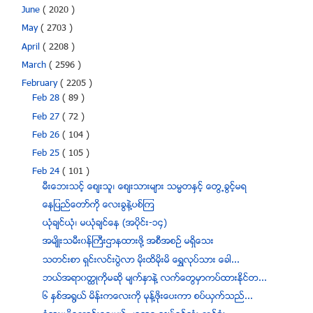
June
( 2020 )
May
( 2703 )
April
( 2208 )
March
( 2596 )
February
( 2205 )
Feb 28
( 89 )
Feb 27
( 72 )
Feb 26
( 104 )
Feb 25
( 105 )
Feb 24
( 101 )
မီးေဘးသင့္ ေစ်းသူ၊ ေစ်းသားမ်ား သမၼတႏွင့္ ေတြ႕ခြင့္မရ
ေနျပည္ေတာ္ကို ေလးခြနဲ႔ပစ္ၾက
ယံုခ်င္ယံု၊ မယံုခ်င္ေန (အပိုင္း-၁၄)
အမ်ိဳးသမီး၀န္ႀကီးဌာနထားဖို႔ အစီအစဥ္ မရိွေသး
သတင္းစာ ရွင္းလင္းပြဲလာ မိုးထိမိုးမိ ေရႊလုပ္သား ေခါ...
ဘယ္အရာ၀တၳဳကိုမဆို မ်က္ႏွာနဲ႔ လက္ေတြမွာကပ္ထားႏိုင္တ...
၆ ႏွစ္အ႐ြယ္ မိန္းကေလးကုိ မုန္႔ဖုိးေပးကာ စပ္ယွက္သည္...