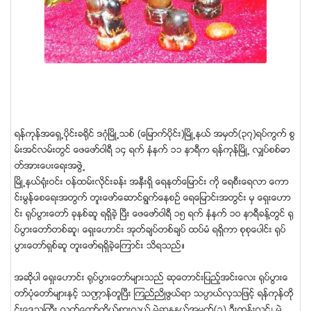
ရန္ကုန္အေရွ႕ပိုင္းခ႐ိုင္ ဒဂံုၿမိဳ႕သစ္ (ေျမာက္ပိုင္း)ၿမိဳ႕နယ္ အမွတ္(၃၇)ရပ္ကြက္ စြ
မ္းအင္လမ္းတြင္ ေဖေဖာ္ဝါရီ ၁၄ ရက္ နံနက္ ၁၁ နာရီက ရန္ကုန္ၿမိဳ႕ လွ်ပ္စစ္ဓာ
တ္အားေပးေရးအဖြဲ႕
ၿမိဳ႕နယ္႐ံုးဝင္း ဝန္ထမ္းလိုင္းခန္း အနီးရွိ ေရႏုတ္ေျမာင္း ကို ေရစီးေရလာ ေကာ
င္းမြန္ေစေရးအတြက္ တူးေဖာ္ေဆာင္ရြက္ေနစဥ္ ေရေျမာင္းအတြင္း မွ ေရွးေဟာ
င္း ႐ုပ္ပြားေတာ္ ခုနစ္ဆူ ရရွိခဲ့ ၿပီး ေဖေဖာ္ဝါရီ ၁၅ ရက္ နံနက္ ၁ဝ နာရီခန္႔တြင္ ႐ု
ပ္ပြားေတာ္တစ္ဆူ၊ ေရွးေဟာင္း အုတ္ခ်ပ္တစ္ခ်ပ္ ထပ္မံ ရရွိကာ စုစုေပါင္း ႐ုပ္
ပြားေတာ္ရွစ္ဆူ တူးေဖာ္ရရွိခဲ့ေၾကာင္း သိရသည္။
အဆိုပါ ေရွးေဟာင္း ႐ုပ္ပြားေတာ္မ်ားသည္ ဆုေတာင္းျပည့္အင္းေလး ႐ုပ္ပြားေ
တာ္ပံုေတာ္မ်ားႏွင့္ သဏၭာန္တူၿပီး ၾကည္ညိဳဖြယ္ရာ သပၸာယ္လွသျဖင့္ ရန္ကုန္တုိ
င္းေဒသႀကီး လႊတ္ေတာ္ကိုယ္စားလွယ္ မဲဆႏၵနယ္အမွတ္(၁) ဦးထြန္းလြင္၊ မဲ