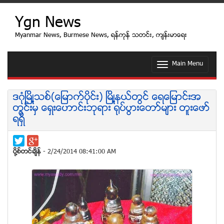
Ygn News
Myanmar News, Burmese News, ရန္ကုန္ သတင္း, က်န္းမာေရး
Main Menu
T
o
g
g
ဒဂံုၿမိဳ႔သစ္(ေျမာက္ပိုင္း) ၿမိဳ႔နယ္တြင္ ေရေျမာင္းအ
l
တြင္းမွ ေရွးေဟာင္းဘုရား ႐ုပ္ပြားေတာ္မ်ား တူးေဖာ္
e
ရရွိ
n
a
v
i
ပုိ႔စ္တင္ခ်ိန္
- 2/24/2014 08:41:00 AM
g
a
t
i
o
n