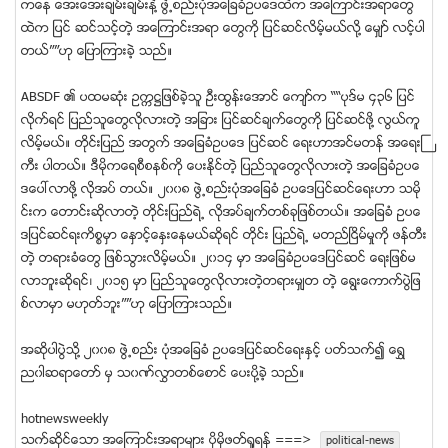
ကေန ေအးေအးခ်မ္းခ်မ္းန႔ဲ ဖဲြ႕စည္းပံုအေျခခံဥပေဒထဲက အေၾကာင္းအရာေတြ
ထဲက ျပင္ ဆင္သင့္တဲ့ အေၾကာင္းအရာ ေတြကို ျပင္ဆင္လိမ့္မယ္လို႔ ေမွ်ာ္ လင့္ပါ
တယ္””ဟု ေျပာၾကားခဲ့ သည္။
ABSDF ၏ ပထမဆံုး ဥကၠ႒ျဖစ္ခဲ့သူ ဦးထြန္းေအာင္ ေက်ာ္က ““ပုဒ္မ ၄၃၆ ျပင္
လုိက္ရင္ ျပည္သူေတြလုိလားတဲ့ အျခား ျပင္ဆင္ခ်က္ေတြကို ျပင္ဆင္ဖို႔ လြယ္ကူ
လိမ့္မယ္။ တုိင္းျပည္ အတြက္ အေျခခံဥပေဒ ျပင္ဆင္ ေရးဟာအင္မတန္ အေရးႀ
ကီး ပါတယ္။ ဒီမိုကေရစီစနစ္ကို ေပးႏုိင္တဲ့ ျပည္သူေတြလုိလားတဲ့ အေျခခံဥပေ
ဒေပၚလာဖို႔ လိုအပ္ တယ္။ ၂၀၀၈ ဖဲြ႕စည္းပံုအေျခခံ ဥပေဒျပင္ဆင္ေရးဟာ သမို
င္းက ေတာင္းဆုိလာတဲ့ တုိင္းျပည္ရဲ႕ လိုအပ္ခ်က္တစ္ခုျဖစ္တယ္။ အေျခခံ ဥပေ
ဒျပင္ဆင္ရးကိစၥမွာ ေႏွာင့္ေႏွးေနမယ္ဆုိရင္ တုိင္း ျပည္ရဲ႕ မတည္ၿငိမ္မႈကို ဖန္တီး
တဲ့ တရားခံေတြ ျဖစ္သြားလိမ့္မယ္။ ၂၀၁၄ မွာ အေျခခံဥပေဒျပင္ဆင္ ေရးျဖစ္မ
လာဘူးဆုိရင္၊ ၂၀၁၅ မွာ ျပည္သူေတြလုိလားတဲ့တရားမွ်တ တဲ့ ေရြးေကာက္ပဲြျဖ
စ္လာမွာ မဟုတ္ဘူး””ဟု ေျပာၾကားသည္။
အဆုိပါပဲြသို႔ ၂၀၀၈ ဖဲြ႕စည္း ပံုအေျခခံ ဥပေဒျပင္ဆင္ေရးႏွင့္ ပတ္သက္၍ ေရႊ
ည၀ါဆရာေတာ္ မွ သ၀ဏ္လႊာတစ္ေစာင္ ေပးပို႔ခဲ့ သည္။
hotnewsweekly
သက္ဆုိင္ေသာ အေၾကာင္းအရာမ်ား ပုိမုိဖတ္ရႈရန္ ===>
political-news