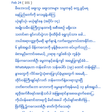
Feb 24
( 101 )
မီးေဘးသင့္ ေစ်းသူ၊ ေစ်းသားမ်ား သမၼတႏွင့္ ေတြ႕ခြင့္မရ
ေနျပည္ေတာ္ကို ေလးခြနဲ႔ပစ္ၾက
ယံုခ်င္ယံု၊ မယံုခ်င္ေန (အပိုင္း-၁၄)
အမ်ိဳးသမီး၀န္ႀကီးဌာနထားဖို႔ အစီအစဥ္ မရိွေသး
သတင္းစာ ရွင္းလင္းပြဲလာ မိုးထိမိုးမိ ေရႊလုပ္သား ေခါ...
ဘယ္အရာ၀တၳဳကိုမဆို မ်က္ႏွာနဲ႔ လက္ေတြမွာကပ္ထားႏိုင္တ...
၆ ႏွစ္အ႐ြယ္ မိန္းကေလးကုိ မုန္႔ဖုိးေပးကာ စပ္ယွက္သည္...
ခံစားမႈပိုေကာင္းေစမယ္႔ ၂၁ရာစု လွ်ပ္စစ္သံုး ကြန္ဒံုး
မိန္းကေလးတစ္ဦး ဓမၼတာႏွင့္ဆန္႔က်င္ အဓမၼျပဳက်င့္ခံခဲ...
WhatsAppဟာ ကန္ေဒၚလာ သန္းေပါင္း (၁၉) ေထာင္ တန္ရျခင္...
ႏြားေတြကို လိင္အလြဲသုံးစားျပဳလုပ္ခဲ့မွဳအတြက္ အေမရိ...
ထုိင္းဝန္ႀကီးခ်ဳပ္ရင္လတ္ ဘန္ေကာက္နဲ႔ေ၀းရာသြားၿပီ
ဘတ္စကတ္ေဘာ ေလာကကို ေမႊေႏွာက္အုန္းမယ့္ ၁၃ ႏွစ္အရြယ္...
ဆူဒိုအက္ဖီဒရင္းအာနိသင္ပါ အျဖဴေရာင္ႏွာေစးေပ်ာက္ေဆးျ...
ကိုယ္ဝန္ေဆာင္ထားရလို႔ မိခင္အေပၚ ကိုယ္ခ်င္းစာစိတ္ျဖ...
ၿမိတ္ၿမိဳ႕၌ကေလးတစ္ဦး ဓာတ္လိုက္ေသဆံုး