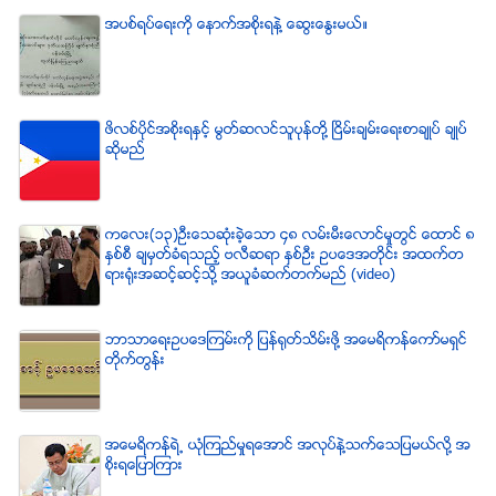
အပစ္ရပ္ေရးကို ေနာက္အစိုးရနဲ႔ ေဆြးေႏြးမယ္။
ဖိလစ္ပိုင္အစိုးရႏွင့္ မြတ္ဆလင္သူပုန္တို႔ ၿငိမ္းခ်မ္းေရးစာခ်ဳပ္ ခ်ဳပ္
ဆိုမည္
ကေလး(၁၃)ဦးေသဆံုးခဲ့ေသာ ၄၈ လမ္းမီးေလာင္မႈတြင္ ေထာင္ ၈
ႏွစ္စီ ခ်မွတ္ခံရသည့္ ဗလီဆရာ ႏွစ္ဦး ဥပေဒအတိုင္း အထက္တ
ရားရံုးအဆင့္ဆင့္သို႔ အယူခံဆက္တက္မည္ (video)
ဘာသာေရးဥပေဒၾကမ္းကို ျပန္ရုတ္သိမ္းဖို႔ အေမရိကန္ေကာ္မရွင္
တိုက္တြန္း
အေမရိကန္ရဲ႕ ယံုၾကည္မႈရေအာင္ အလုပ္နဲ႔သက္ေသျပမယ္လုိ႔ အ
စုိးရေျပာၾကား