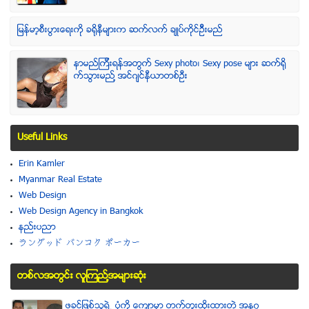
ျမန္မာ့စီးပြားေရးကို ခရိုနီမ်ားက ဆက္လက္ ခ်ဳပ္ကိုင္ဥိီးမည္
နာမည္ၾကီးရန္အတြက္ Sexy photo၊ Sexy pose မ်ား ဆက္ရို
က္သြားမည္႔ အင္ဂ်င္နီယာတစ္ဦး
Useful Links
Erin Kamler
Myanmar Real Estate
Web Design
Web Design Agency in Bangkok
နည္းပညာ
ラングッド バンコク ポーカー
တစ္လအတြင္း လူၾကည္႔အမ်ားဆံုး
ဖခင္ျဖစ္သူရဲ႕ ပံုကို ေက်ာမွာ တက္တူးထိုးထားတဲ့ အနဂၢ