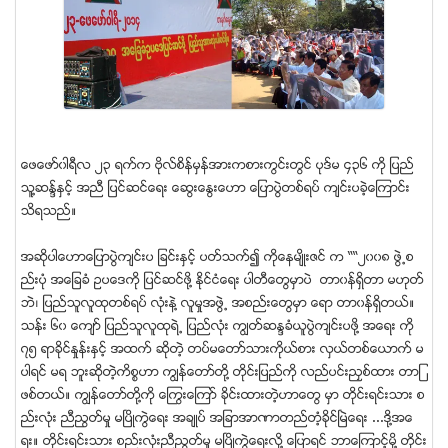
ေဖေဖာ္၀ါရီလ ၂၃ ရက္က ဗုိလ္စိန္မွန္အားကစားကြင္းတြင္ ပုဒ္မ ၄၃၆ ကို ျပည္
သူ႔ဆႏ္ၵႏွင့္ အညီ ျပင္ဆင္ေရး ေဆြးေႏြးေဟာ ေျပာပဲြတစ္ရပ္ က်င္းပခဲ့ေၾကာင္း
သိရသည္။
အဆိုပါေဟာေျပာပဲြက်င္းပ ျခင္းႏွင့္ ပတ္သက္၍ ကိုေနမ်ိဳးဇင္ က ““၂၀၀၈ ဖြဲ႕စ
ည္းပံု အေျခခံ ဥပေဒကို ျပင္ဆင္ဖုိ႔ ႏုိင္ငံေရး ပါတီေတြမွာပဲ တာ၀န္ရွိတာ မဟုတ္
ဘဲ၊ ျပည္သူလူထုတစ္ရပ္ လံုးနဲ႔ လူမႈအဖဲြ႕ အစည္းေတြမွာ ေရာ တာ၀န္ရွိတယ္။
သန္း ၆၀ ေက်ာ္ ျပည္သူလူထုရဲ႕ ျပည္လံုး ကၽြတ္ဆႏၵခံယူပဲြက်င္းပဖုိ႔ အေရး ကို
၇၅ ရာခိုင္ႏႈန္းႏွင့္ အထက္ ဆုိတဲ့ တပ္မေတာ္သားကုိယ္စား လွယ္တစ္ေယာက္ မ
ပါရင္ မရ ဘူးဆုိတဲ့ကိစၥဟာ ကၽြန္ေတာ္တို႔ တုိင္းျပည္ကို လည္ပင္းညႇစ္ထား တာျ
ဖစ္တယ္။ ကၽြန္ေတာ္တို႔ကို ေႂကြးေၾကာ္ ခုိင္းထားတဲ့ဟာေတြ မွာ တုိင္းရင္းသား စ
ည္းလံုး ညီၫြတ္မႈ မၿပိဳကဲြေရး အခ်ဳပ္ အျခာအာဏာတည္တံ့ခုိင္ၿမဲေရး ...ဒို႔အေ
ရး။ တုိင္းရင္းသား စည္းလံုးညီၫြတ္မႈ မၿပိဳကဲြေရးလုိ႔ ေျပာရင္ ဘာေၾကာင့္မို႔ တုိင္း