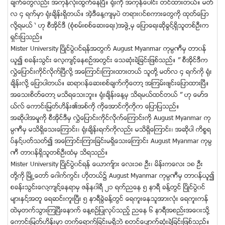
ခ်က္ေတြလည္း အကုန္လံုးထြက္ေနၿပီ။ ႐ုံးကို အကုန္ေပါင္း တင္ထားတယ္။ မတ္
လ ၄ ရက္မွာ ႐ုံးခ်ိန္းရွိတယ္။ အဲ့ဒီေန႔က်မွပဲ တရား၀င္စကားေတြကို ထုတ္ေျပာ
လို႔ရမယ္ ‘ ဟု စီအုိင္ဒီ (စံုစမ္းစစ္ေဆးေရး)အဖြဲ႕မွ ေျပာေရးဆိုခြင္႔ရွိသူတစ္ဦးက
ရွင္းျပသည္။
Mister University ၿပိဳင္ပြဲ၀င္ရန္အတြက္ August Myanmar ကုမၸဏီမွ တာ၀န္
ယူ၍ စခန္းသြင္း ေလ့က်င့္ေနစဥ္အတြင္း ေသဆံုးခဲ႔ျခင္းျဖစ္သည္။ ” စီအုိင္ဒီက
လႊဲေျပာင္းကိုင္လိုက္ၿပီလို႔ အေၾကာင္းၾကားထားတယ္ သူတို႔ မတ္လ ၄ ရက္ကို ႐ုံး
ခ်ိန္းလို႔ ေျပာပါတယ္။ ဆရာ၀န္ေဆးစစ္ခ်က္ကိုေတာ႔ အၾကမ္းဖ်င္းေျပာထားၿပီ။
အေသးစိတ္ေတာ႔ မသိရေသးဘူး။ ႐ံုးခ်ိန္းေန႔မွ သိရမယ္ထင္တယ္ ” ဟု ေမာ္ဒ
ယ္လ္ ေကာင္းျမတ္ဟိန္း၏အစ္ကို ကိုေအာင္ကိုကိုက ေျပာျပသည္။
အဆိုပါအမႈကို စီအုိင္ဒီမွ လႊဲေျပာင္းကိုင္လိုက္ေၾကာင္းကို August Myanmar ကု
မၸဏီမွ မသိရွိေသးေၾကာင္း၊ ႐ံုးခ်ိန္းရက္ကိုလည္း မသိရွိေၾကာင္း၊ အဆိုပါ ကိစၥရ
ပ္ႏွင္႔ပတ္သတ္၍ အေၾကာင္းၾကားျခင္းမရွိေသးေၾကာင္း August Myanmar ကုမၸ
ဏီ တာ၀န္ရွိသူတစ္ဦးထံမွ သိရသည္။
Mister University ၿပိဳင္ပြဲ၀င္ရန္ ေယာက်္ား ေလး၁၈ ဦး၊ မိန္းကေလး ၁၈ ဦး
တို႔ကို ၿမိဳ႕ေတာ္ ေဂါက္ကြင္း ဟိုတယ္၌ August Myanmar ကုမၸဏီမွ တာ၀န္ယူ၍
စခန္းသြင္းေလ႔က်င္႔ေနရာမွ ဇန္န၀ါရီ ၂၁ ရက္ညေန ၅ နာရီ ခန္႔တြင္ ၿပိဳင္ပဲြ၀င္
မ်ားႏွင္႔အတူ ေရဆင္းကူးၿပီး ၅ နာရီခြဲခန္႔တြင္ ေရကူးေနသူအားလံုး ေရကူးကန္
ထဲမွတက္သြားၾကၿပီးေနာက္ ေန႔စဥ္ျပဳလုပ္သည့္ ညေန ၆ နာရီအစည္းအေ၀းသို႔
ေကာင္းျမတ္ဟိန္းမွာ တက္ေရာက္ျခင္းမရွိဘဲ စတင္ေပ်ာက္ဆံုးခဲ႔ျခင္းျဖစ္သည္။