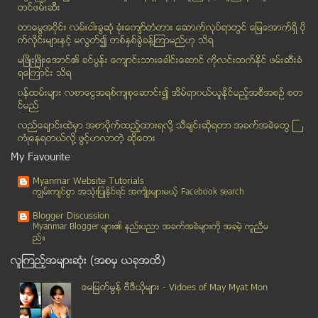
ဘန္ေကာက္ ဗုံးကြဲ၊ မိခင္ျဖစ္သူႏွင့္ ကေလးငယ္ ၂ ဦး ေ...
တင္ဖမ္းဆီး
လုံၿခံဳေရးအရ စစ္ေတြမွ ရန္ကုန္ ျပန္ပို႔ခံရသည့္ မေလး...
တာေမြအ၀ိုင္း လမ္းငါးခြဆံု ခံုးေက်ာ္တံတား ေဆာက္လုပ္ရာတြင္ ေျမေအာက္ရွိ ပို
ေဘာလံုးကစားသမားမ်ား၌ မၾကာခဏ ေခါင္းတိုက္ေလ့ရွိသူမ်ာ...
က္လိုင္းမ်ားႏွင့္ မလြတ္၍ တစ္ႏွစ္ခြဲခန္႔ၾကာမည္ဟု သိရ
လူကီးမီးယား(ေသြးကင္ဆာ)ႏွင့္ လွ်ပ္စစ္တာ၀ါတုိင္မ်ား ...
မၿဖိဳးၿဖိဳးေအာင္၏ ခင္ပြန္း ေက်ာင္းသားေခါင္းေဆာင္ ကိုလင္းထက္ႏိုင္ ဖမ္းဆီးခံ
ရေၾကာင္း သိရ
အမ်ိဳးသမီးအေယာက္ ၃၀၀၀၀ အား အူရီဒူ၏ လက္လီအေရာင္းကို...
၀န္ထမ္းမ်ား လစာေငြအရစ္က်စုေဆာင္း၍ အိမ္ရာ၀ယ္ယူႏုိင္မည့္အစီအစဥ္ စတ
HIV ပိုး ကူးစက္ျခင္းကို ကာကြယ္ေပးႏိုင္မယ့္ မိန္းမက...
င္မည္
LED မီး႐ွဴးမီးပန္း
လည္ေခ်ာင္းထဲမွာ အစာပိုက္ထည့္ထားရလုိ႔ သီခ်င္းဆုိရတာ အခက္အခဲေတြ ႀ
ရင္သားကင္ဆာတြင္သံုးသည့္ေဆးက အဆုတ္ေရာင္ေရာဂါႏွင့္ ဥ...
ကံဳေနရတယ္လို႔ ဖြင့္ဟလာတဲ့ ဆုိေတး
DVD အခ်က္ ၇ေသာင္းခြဲနဲ႔ ညီတဲ့ Data Storage ဖန္းျပာ...
My Favourite
အက်ဥ္းသားမ်ားအား မတရားညွဥ္းပန္းႏွပ္စက္ရံုမက လာဘ္ေပ...
Myanmar Website Tutorials
လမ္းေဘးေဈးသည္မ်ားေျကာင့္ လမ္းအတြင္းေနထိုင္သူမ်ားခံ...
ကၽြမ္းက်င္စြာ အသုံးျပဳႏုိင္ရင္ အက်ိဳးမ်ားမယ့္ Facebook search
ကိုယ္က အလုပ္မရွာပဲ အလုပ္က ကိုယ့္ကို ရွာေစဖို႔ နည္း...
Blogger Discussion
ပါတီ ရပ္ေက်းဥကၠဌမွ စက္ရံုအလုပ္သမတစ္ဦးအား လိမ္လည္ေ...
Myanmar Blogger မ်ား၏ နည္းပညာ အခက္အခဲမ်ားကုိ အခမဲ့ ကူညီမ
ည္။
အသားကင္ေနစဥ္မွာ မ်က္ကပ္မွန္တပ္၍ မ်က္လံုး ကန္းသြားသူ
လူၾကည့္အမ်ားဆုံး (အစမွ ယခုအထိ)
အညာက ပါရီကေဖး
တရုတ္ IPhone လို႔ အမည္တြင္တဲ့ Xiaomi MI-3
ေမျမတ္မြန္ ဗီဒီယုိမ်ား - Vidoes of May Myat Mon
'ေပ်ာ္ရႊင္စရာ..အဂၤလိပ္ဟာသ