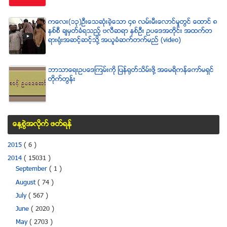
ကေလး(၁၃)ဦးေသဆံုးခဲ့ေသာ ၄၈ လမ္းမီးေလာင္မႈတြင္ ေထာင္ ၈
ႏွစ္စီ ခ်မွတ္ခံရသည့္ ဗလီဆရာ ႏွစ္ဦး ဥပေဒအတိုင္း အထက္တ
ရားရံုးအဆင့္ဆင့္သို႔ အယူခံဆက္တက္မည္ (video)
ဘာသာေရးဥပေဒၾကမ္းကို ျပန္ရုတ္သိမ္းဖို႔ အေမရိကန္ေကာ္မရွင္
တိုက္တြန္း
ေန႔စြဲအလိုက္ ဖတ္ရန္
2015
( 6 )
2014
( 15031 )
September
( 1 )
August
( 74 )
July
( 567 )
June
( 2020 )
May
( 2703 )