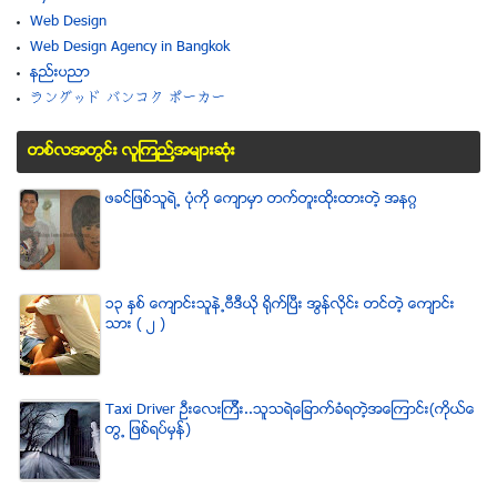
Web Design
Web Design Agency in Bangkok
နည္းပညာ
ラングッド バンコク ポーカー
တစ္လအတြင္း လူၾကည္႔အမ်ားဆံုး
ဖခင္ျဖစ္သူရဲ႕ ပံုကို ေက်ာမွာ တက္တူးထိုးထားတဲ့ အနဂၢ
၁၃ ႏွစ္ ေက်ာင္းသူနဲ႕ဗီဒီယို ရိုက္ျပီး အြန္လိုင္း တင္တဲ့ ေက်ာင္း
သား ( ၂ )
Taxi Driver ဦးေလးၾကီး..သူသရဲေျခာက္ခံရတဲ့အေၾကာင္း(ကိုယ္ေ
တြ႕ ျဖစ္ရပ္မွန္)