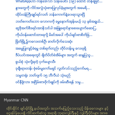
WhatsAppဟာ ကန္ေဒၚလာ သန္းေပါင္း (၁၉) ေထာင္ တန္ရျခင္...
ႏြားေတြကို လိင္အလြဲသုံးစားျပဳလုပ္ခဲ့မွဳအတြက္ အေမရိ...
ထုိင္းဝန္ႀကီးခ်ဳပ္ရင္လတ္ ဘန္ေကာက္နဲ႔ေ၀းရာသြားၿပီ
ဘတ္စကတ္ေဘာ ေလာကကို ေမႊေႏွာက္အုန္းမယ့္ ၁၃ ႏွစ္အရြယ္...
ဆူဒိုအက္ဖီဒရင္းအာနိသင္ပါ အျဖဴေရာင္ႏွာေစးေပ်ာက္ေဆးျ...
ကိုယ္ဝန္ေဆာင္ထားရလို႔ မိခင္အေပၚ ကိုယ္ခ်င္းစာစိတ္ျဖ...
ၿမိတ္ၿမိဳ႕၌ကေလးတစ္ဦး ဓာတ္လိုက္ေသဆံုး
အဓမၼျပဳက်င့္ခံရမႈ တစ္ရက္တည္း တုိင္တန္းမႈ ေလးခုရွိ
ဒီပဲယင္းအေရးတြင္ ခ်ိတ္ပိတ္ခံအိမ္မ်ား အတြက္ ဆႏၵျပသူ...
စြယ္စံု သံုးလို႔ရတဲ့ ငွက္ေပ်ာသီး
ဒုခ်ီးရားတန္း စုံစမ္းမႈေကာ္မရွင္ လြတ္လပ္သည့္ေကာ္မရ...
သမၼတရံုး ဘတ္ဂ်က္ ၁၅ ဘီလီယံ သံုးမည္
ဗင္နီဇြဲလား အၿငိမ္းစားဗုိလ္ခ်ဳပ္ကုိ ဖမ္းဆီးရန္ သမၼ...
အေျခခံဥပေဒ ဟင္း - ဦးဝင္းခ်ဳိ
ဝ တပ္ဖြဲ႔ ေနျပည္ေတာ္ သြားမည္
Myanmar CNN
ျပည္သူဆိုတာက အေျခခံဥပေဒကို သိစရာ မလို
ထိုင္းနို္င္ငံ ခ်င္းမိုင္ျမိဳ ့နယ္အတြင္း အသက္မျပည့္ေသးသည့္ မိန္းခေလးမ်ား နွင့္
တာလီဘန္မ်ား တိုက္ခိုက္၍ အာဖဂန္နစၥတန္ စစ္သား ၂၀ ဦး...
ေငြေၾကးေပး၍ လိင္ဆက္ဆံသူ အရာရွိ-ဘုရားလူၾကီးနွင့္ လူၾကီးပိုင္းမ်ား အားစ