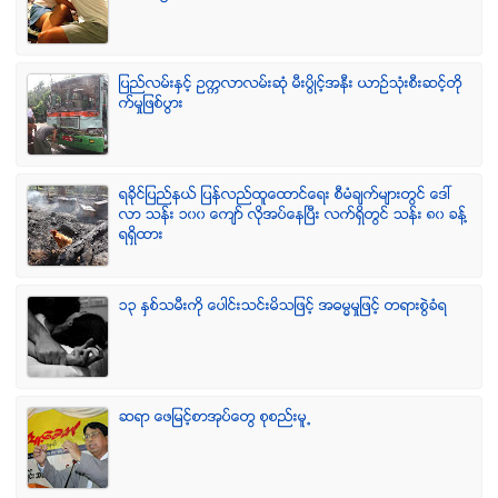
ျပည္လမ္းႏွင့္ ဥကၠလာလမ္းဆုံ မီးပြိဳင့္အနီး ယာဥ္သုံးစီးဆင့္တို
က္မႈျဖစ္ပြား
ရခုိင္ျပည္နယ္ ျပန္လည္ထူေထာင္ေရး စီမံခ်က္မ်ားတြင္ ေဒၚ
လာ သန္း ၁၀၀ ေက်ာ္ လုိအပ္ေနၿပီး လက္ရွိတြင္ သန္း ၈၀ ခန္႔
ရရွိထား
၁၃ ႏွစ္သမီးကို ေပါင္းသင္းမိသျဖင့္ အဓမၼမႈျဖင့္ တရားစြဲခံရ
ဆရာ ေဖျမင့္စာအုပ္ေတြ စုစည္းမူ႕