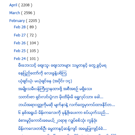
April
( 2208 )
March
( 2596 )
February
( 2205 )
Feb 28
( 89 )
Feb 27
( 72 )
Feb 26
( 104 )
Feb 25
( 105 )
Feb 24
( 101 )
မီးေဘးသင့္ ေစ်းသူ၊ ေစ်းသားမ်ား သမၼတႏွင့္ ေတြ႕ခြင့္မရ
ေနျပည္ေတာ္ကို ေလးခြနဲ႔ပစ္ၾက
ယံုခ်င္ယံု၊ မယံုခ်င္ေန (အပိုင္း-၁၄)
အမ်ိဳးသမီး၀န္ႀကီးဌာနထားဖို႔ အစီအစဥ္ မရိွေသး
သတင္းစာ ရွင္းလင္းပြဲလာ မိုးထိမိုးမိ ေရႊလုပ္သား ေခါ...
ဘယ္အရာ၀တၳဳကိုမဆို မ်က္ႏွာနဲ႔ လက္ေတြမွာကပ္ထားႏိုင္တ...
၆ ႏွစ္အ႐ြယ္ မိန္းကေလးကုိ မုန္႔ဖုိးေပးကာ စပ္ယွက္သည္...
ခံစားမႈပိုေကာင္းေစမယ္႔ ၂၁ရာစု လွ်ပ္စစ္သံုး ကြန္ဒံုး
မိန္းကေလးတစ္ဦး ဓမၼတာႏွင့္ဆန္႔က်င္ အဓမၼျပဳက်င့္ခံခဲ...