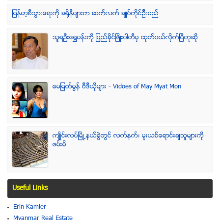
ျမန္မာ့စီးပြားေရးကို ခရိုနီမ်ားက ဆက္လက္ ခ်ဳပ္ကိုင္ဥိီးမည္
သူရဦးေရႊမန္းကို ျပည္ခိုင္ျဖိဳးပါတီမွ ထုတ္ပယ္လိုက္ျပီဟုဆို
ေမျမတ္မြန္ ဗီဒီယုိမ်ား - Vidoes of May Myat Mon
က်ဳိင္းလပ္ၿမိဳ႕နယ္ခြဲတြင္ လက္နက္၊ မူးယစ္ေရာင္းခ်သူမ်ားကို
ဖမ္းမိ
Useful Links
Erin Kamler
Myanmar Real Estate