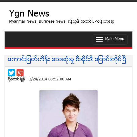
Ygn News
Myanmar News, Burmese News, ရန္ကုန္ သတင္း, က်န္းမာေရး
Main Menu
T
o
g
g
ေကာင္းျမတ္ဟိန္း ေသဆံုးမႈ စီအိုင္ဒီ ေျပာင္းကိုင္ၿပီ
l
e
n
a
ပုိ႔စ္တင္ခ်ိန္
- 2/24/2014 08:52:00 AM
v
i
g
a
t
i
o
n