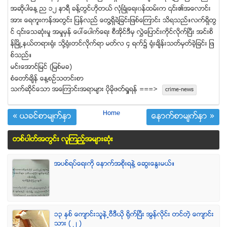
အဆိုပါေန႔ ည ၁၂ နာရီ ခန္႔တြင္ဟိုတယ္ လံုၿခံဳေရး၀န္ထမ္းက ၎၏အေလာင္း
အား ေရကူးကန္အတြင္း ျပန္လည္ ေတြ႔ရွိခဲ႔ျခင္းျဖစ္ေၾကာင္း သိရသည္။လက္ရွိတြ
င္ ၎ေသဆံုးမႈ အမႈမွန္ ေပၚေပါက္ေရး စီအုိင္ဒီမွ လႊဲေျပာင္းကိုင္လိုက္ၿပီး အင္းစိ
န္ၿမိဳ႕နယ္တရား႐ုံး သို႔႐ုံးတင္လိုက္ရာ မတ္လ ၄ ရက္၌ ႐ုံးခ်ိန္းသတ္မွတ္ခဲ့ျခင္း ျဖ
စ္သည္။
မင္းေအာင္ျမင္ (ျမစ္မခ)
စံေတာ္ခ်ိန္ ေန႔စဥ္သတင္းစာ
သက္ဆုိင္ေသာ အေၾကာင္းအရာမ်ား ပုိမုိဖတ္ရႈရန္ ===>
crime-news
Home
« ယခင္စာမ်က္ႏွာ
ေနာက္စာမ်က္ႏွာ »
တစ္ပါတ္အတြင္း လူၾကည့္အမ်ားဆံုး
အပစ္ရပ္ေရးကို ေနာက္အစိုးရနဲ႔ ေဆြးေႏြးမယ္။
၁၃ ႏွစ္ ေက်ာင္းသူနဲ႕ဗီဒီယို ရိုက္ျပီး အြန္လိုင္း တင္တဲ့ ေက်ာင္း
သား ( ၂ )