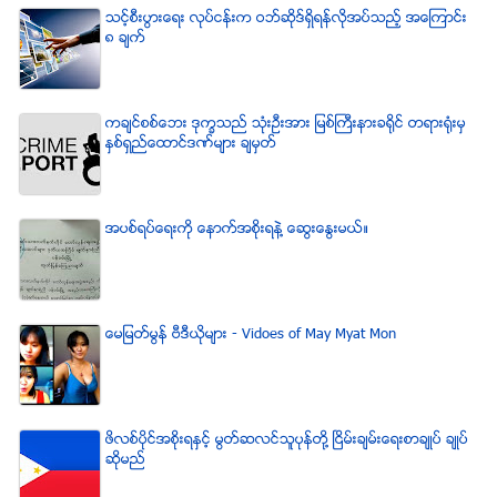
သင့္စီးပြားေရး လုပ္ငန္းက ဝဘ္ဆိုဒ္ရွိရန္လိုအပ္သည့္ အေၾကာင္း
၈ ခ်က္
ကခ်င္စစ္ေဘး ဒုကၡသည္ သံုးဦးအား ျမစ္ႀကီးနားခရိုင္ တရားရံုးမွ
ႏွစ္ရွည္ေထာင္ဒဏ္မ်ား ခ်မွတ္
အပစ္ရပ္ေရးကို ေနာက္အစိုးရနဲ႔ ေဆြးေႏြးမယ္။
ေမျမတ္မြန္ ဗီဒီယုိမ်ား - Vidoes of May Myat Mon
ဖိလစ္ပိုင္အစိုးရႏွင့္ မြတ္ဆလင္သူပုန္တို႔ ၿငိမ္းခ်မ္းေရးစာခ်ဳပ္ ခ်ဳပ္
ဆိုမည္