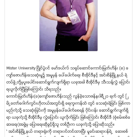
Mister University ၿပိဳင္ပြဲ၀င္ ေမာ္ဒယ္လ္ သ႐ုပ္ေဆာင္ေကာင္းျမတ္ဟိန္း (ခ) ေ
က်ာ္ေဇာဟိန္းေသဆံုးမႈ၌ အမႈမွန္ ေပၚေပါက္ေရး စီအုိင္ဒီႏွင့္ အင္းစိန္ၿမိဳ႕နယ္ ရဲ
တပ္ဖြဲ႕တို႔မွပူးေပါင္းေဆာင္ရြက္လ်က္ရွိရာ ယခုအခါ စီအုိင္ဒီမွ သီးသန္႔လႊဲ ေျပာင္း
ရယူလိုက္ၿပီျဖစ္ေၾကာင္း သိရသည္။
ေကာင္းျမတ္ဟိန္း(ခ)ေက်ာ္ေဇာဟိန္းသည္ လြန္ခဲ့ေသာဇန္န၀ါရီ၂၁ ရက္ တြင္ ၿ
မိဳ႕ေတာ္ေဂါက္ကြင္းဟိုတယ္အတြင္းရွိ ေရကူးကန္ထဲ တြင္ ေသဆံုးခဲ႔ျခင္း ျဖစ္ကာ
မည္ကဲ႔သို႔ ေသဆံုးျခင္းကို အမႈမွန္ေပၚေပါက္ေစရန္ ၀ိုင္း၀န္း ေဆာင္ရြက္လ်က္ရွိ
ရာ ယခုကဲ႔သို႔ စီအုိင္ဒီမွ လႊဲေျပာင္း ယူလိုက္ျခင္း ျဖစ္ေၾကာင္း စီအုိင္ဒီ (စံုစမ္းစစ္ေ
ဆးေရး)အဖြဲ႔မွ ေျပာေရးဆိုခြင့္ရွိသူ တစ္ဦးက ယခုကဲ႔သို႔ ေျပာဆိုသည္။
‘ အင္းစိန္ၿမိဳ႕နယ္ တရားရံုးကို တရား၀င္တင္ထားၿပီး မႈခင္းဆရာ၀န္ရဲ႕ ေဆးစစ္